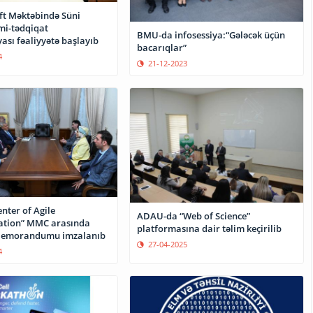
eft Məktəbində Süni
lmi-tədqiqat
BMU-da infosessiya:“Gələcək üçün
ası fəaliyyətə başlayıb
bacarıqlar”
4
21-12-2023
nter of Agile
ADAU-da “Web of Science”
tion” MMC arasında
platformasına dair təlim keçirilib
emorandumu imzalanıb
27-04-2025
4