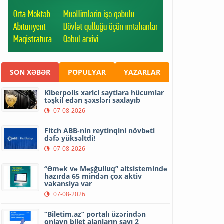
SON XƏBƏR
POPULYAR
YAZARLAR
Kiberpolis xarici saytlara hücumlar
təşkil edən şəxsləri saxlayıb
07-08-2026
Fitch ABB-nin reytinqini növbəti
dəfə yüksəltdi!
07-08-2026
“Əmək və Məşğulluq” altsistemində
hazırda 65 mindən çox aktiv
vakansiya var
07-08-2026
“Biletim.az” portalı üzərindən
onlayn bilet alanların sayı 2