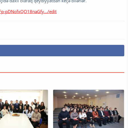
çidə daxil olaraq qeydiyyatdan keçə bilərlər.
pFp-pDNofxQO18naGfy.../edit