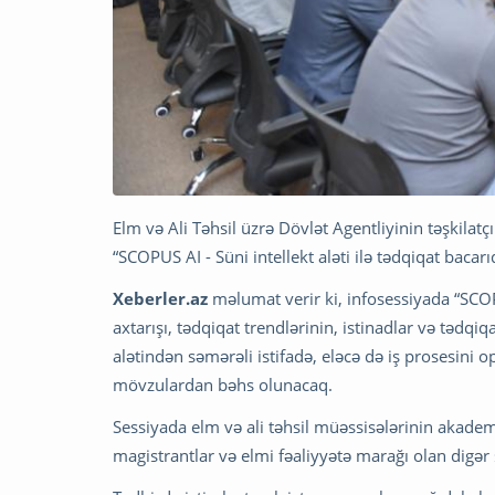
Elm və Ali Təhsil üzrə Dövlət Agentliyinin təşkilatç
“SCOPUS AI - Süni intellekt aləti ilə tədqiqat bacarıq
Xeberler.az
məlumat verir ki, infosessiyada “SCOP
axtarışı, tədqiqat trendlərinin, istinadlar və tədqiqa
alətindən səmərəli istifadə, eləcə də iş prosesini 
mövzulardan bəhs olunacaq.
Sessiyada elm və ali təhsil müəssisələrinin akademi
magistrantlar və elmi fəaliyyətə marağı olan digər ş