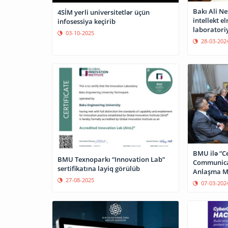
Bakı Ali N
4SİM yerli universitetlər üçün
intellekt e
infosessiya keçirib
laboratoriy
03-10-2025
28-03-202
BMU ilə “Ce
BMU Texnoparkı “Innovation Lab”
Communica
sertifikatına layiq görülüb
Anlaşma M
27-08-2025
07-03-202