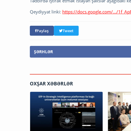
Tədbirdə iştirak etmək istəyən şəxslər aşağıdakı ke
Qeydiyyat linki:
https://docs.google.com/.../1f_A
Paylaş
Tweet
ŞƏRHLƏR
OXŞAR XƏBƏRLƏR