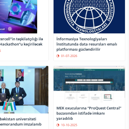
cell”in təşkilatçılığı ilə
İnformasiya Texnologiyaları
 Hackathon”u keçiriləcək
İnstitutunda data resursları emalı
platforması gücləndirilir
5
01-07-2026
MEK oxucularına “ProQuest Central”
bazasından istifadə imkanı
yaradılıb
əkistan universiteti
memorandum imzalanıb
10-10-2025