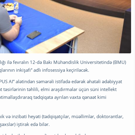
ılığı ilə fevralın 12-də Bakı Mühəndislik Universitetində (BMU)
larının inkişafı” adlı infosessiya keçiriləcək.
US AI” alətindən səmərəli istifadə edərək əhatəli ədəbiyyat
t təsirlərinin təhlili, elmi araşdırmalar üçün süni intellekt
optimallaşdıraraq tədqiqata ayrılan vaxta qənaət kimi
k və inzibati heyəti (tədqiqatçılar, müəllimlər, doktorantlar,
əxslər) iştirak edə bilər.