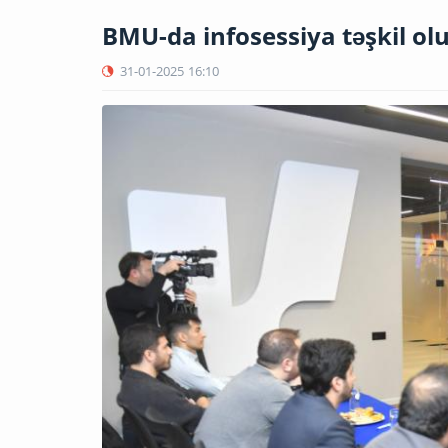
BMU-da infosessiya təşkil o
31-01-2025
16:10