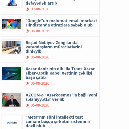
dəfəyədək artıb
07-08-2026
“Google”un məlumat emalı mərkəzi
Hindistanda etirazlara səbəb olub
06-08-2026
Rəşad Nəbiyev Zəngilanda
vətəndaşların müraciətlərini
dinləyib
06-08-2026
Xəzər dənizinin dibi ilə Trans-Xəzər
Fiber-Optik Kabel Xəttinin çəkilişi
başa çatıb
06-08-2026
AZCON-a "Azərkosmos"la bağlı yeni
səlahiyyətlər verilib
06-08-2026
“Meta”nın süni intellekti test
zamanı başqa şirkətin sisteminə
daxil olub