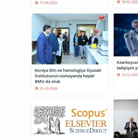
18-02-202
17-04-2025
Azərbaycanl
tədqiqatı y
Koreya Elm və Texnologiya Siyasəti
13-12-202
İnstitutunun nümayəndə heyəti
BMU-da olub
25-10-2024