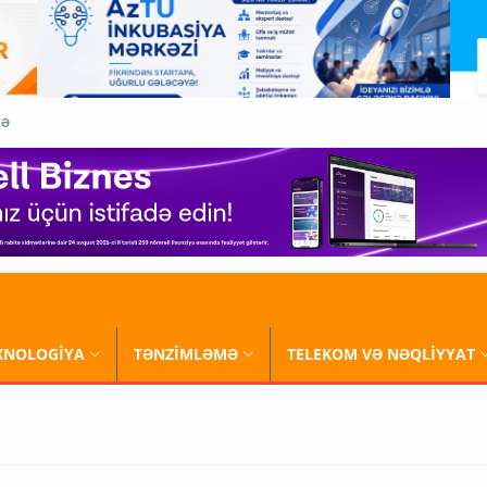
QƏ
XNOLOGİYA
TƏNZİMLƏMƏ
TELEKOM VƏ NƏQLİYYAT