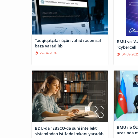
Tədqiqatçılar üçün vahid rəqəmsal
BMU və “Azer
baza yaradılıb
“CyberCell
27-04-2026
04-09-202
BMU ilə Özb
BDU-da “EBSCO-da süni intellekt”
arasında 
sistemindən istifadə imkanı yaradıb