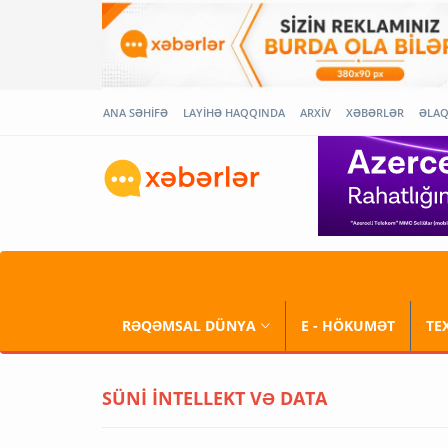
ANA SƏHİFƏ
LAYİHƏ HAQQINDA
ARXİV
XƏBƏRLƏR
ƏLA
RƏQƏMSAL DÜNYA
E - HÖKUMƏT
TE
SÜNİ İNTELLEKT VƏ DATA