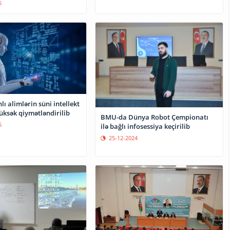
5
ı alimlərin süni intellekt
üksək qiymətləndirilib
BMU-da Dünya Robot Çempionatı
5
ilə bağlı infosessiya keçirilib
25-12-2024