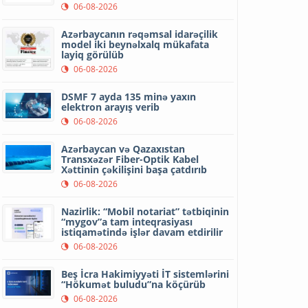
06-08-2026
Azərbaycanın rəqəmsal idarəçilik
model iki beynəlxalq mükafata
layiq görülüb
06-08-2026
DSMF 7 ayda 135 minə yaxın
elektron arayış verib
06-08-2026
Azərbaycan və Qazaxıstan
Transxəzər Fiber-Optik Kabel
Xəttinin çəkilişini başa çatdırıb
06-08-2026
Nazirlik: “Mobil notariat” tətbiqinin
“mygov”a tam inteqrasiyası
istiqamətində işlər davam etdirilir
06-08-2026
Beş İcra Hakimiyyəti İT sistemlərini
“Hökumət buludu”na köçürüb
06-08-2026