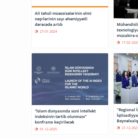
Ali təhsil müəssisələrinin elmi
nəşrlərinin sayı əhəmiyyətli
Mühəndisli
dərəcədə artıb
texnologiya
27-01-2024
müzakirə 
17-02-202
"Regional 
“İslam dünyasında süni intellekt
İqtisadiyy
indeksinin tərtib olunması”
Beynəlxalq
konfransı keçiriləcək
keçirilib
21-12-202
01-12-2025