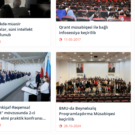
kdə müasir
Qrant müsabiqəsi ilə bağlı
lar, süni intellekt
infosessiya keçirilib
olunub
11-05-2017
5
İnkişaf-Rəqəmsal
BMU-da Beynəlxalq
at" mövzusunda 2-ci
Proqramlaşdırma Müsabiqəsi
 elmi praktik konfransı
keçirilib
3
28-10-2024