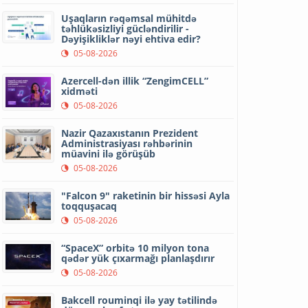
Uşaqların rəqəmsal mühitdə
təhlükəsizliyi gücləndirilir -
Dəyişikliklər nəyi ehtiva edir?
05-08-2026
Azercell-dən illik “ZengimCELL”
xidməti
05-08-2026
Nazir Qazaxıstanın Prezident
Administrasiyası rəhbərinin
müavini ilə görüşüb
05-08-2026
"Falcon 9" raketinin bir hissəsi Ayla
toqquşacaq
05-08-2026
“SpaceX” orbitə 10 milyon tona
qədər yük çıxarmağı planlaşdırır
05-08-2026
Bakcell rouminqi ilə yay tətilində