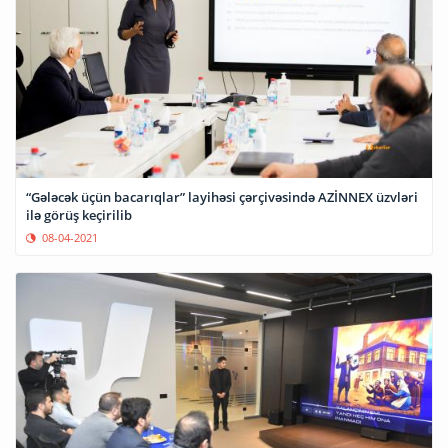
“Gələcək üçün bacarıqlar” layihəsi çərçivəsində AZİNNEX üzvləri
ilə görüş keçirilib
08-04-2021