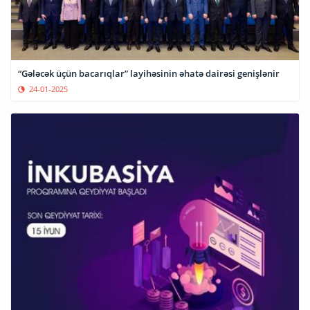
“Gələcək üçün bacarıqlar” layihəsinin əhatə dairəsi genişlənir
24-01-2025