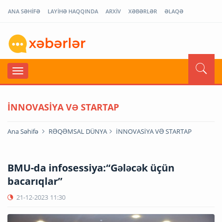
ANA SƏHİFƏ
LAYİHƏ HAQQINDA
ARXİV
XƏBƏRLƏR
ƏLAQƏ
İNNOVASİYA VƏ STARTAP
Ana Səhifə
RƏQƏMSAL DÜNYA
İNNOVASİYA VƏ STARTAP
BMU-da infosessiya:“Gələcək üçün
bacarıqlar”
21-12-2023
11:30