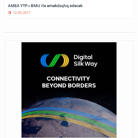
AMEA YTP-ı BMU ilə əməkdaşlıq edəcək
12-05-2017