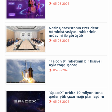
05-08-2026
Nazir Qazaxıstanın Prezident
Administrasiyası rəhbərinin
müavini ilə görüşüb
05-08-2026
"Falcon 9" raketinin bir hissəsi
Ayla toqquşacaq
05-08-2026
“SpaceX” orbitə 10 milyon tona
qədər yük çıxarmağı planlaşdırır
05-08-2026