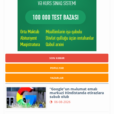
SON XƏBƏR
POPULYAR
YAZARLAR
“Google”un məlumat emalı
mərkəzi Hindistanda etirazlara
səbəb olub
06-08-2026