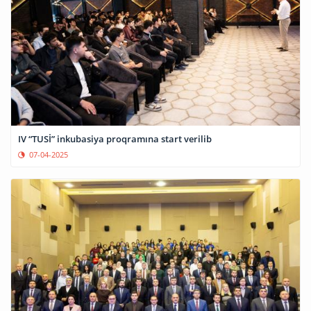
IV “TUSİ” inkubasiya proqramına start verilib
07-04-2025