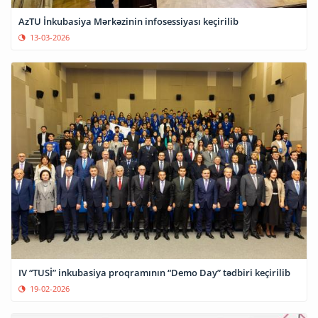
AzTU İnkubasiya Mərkəzinin infosessiyası keçirilib
13-03-2026
IV “TUSİ” inkubasiya proqramının “Demo Day” tədbiri keçirilib
19-02-2026