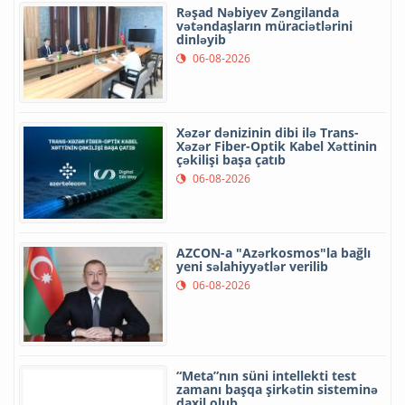
Rəşad Nəbiyev Zəngilanda
vətəndaşların müraciətlərini
dinləyib
06-08-2026
Xəzər dənizinin dibi ilə Trans-
Xəzər Fiber-Optik Kabel Xəttinin
çəkilişi başa çatıb
06-08-2026
AZCON-a "Azərkosmos"la bağlı
yeni səlahiyyətlər verilib
06-08-2026
“Meta”nın süni intellekti test
zamanı başqa şirkətin sisteminə
daxil olub