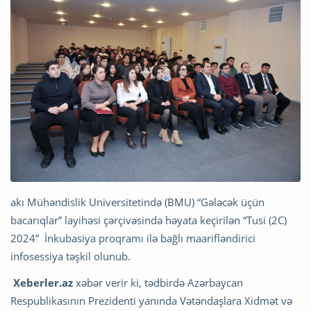
akı Mühəndislik Universitetində (BMU) “Gələcək üçün
bacarıqlar” layihəsi çərçivəsində həyata keçirilən “Tusi (2C)
2024” İnkubasiya proqramı ilə bağlı maarifləndirici
infosessiya təşkil olunub.
Xeberler.az
xəbər verir ki, tədbirdə Azərbaycan
Respublikasının Prezidenti yanında Vətəndaşlara Xidmət və