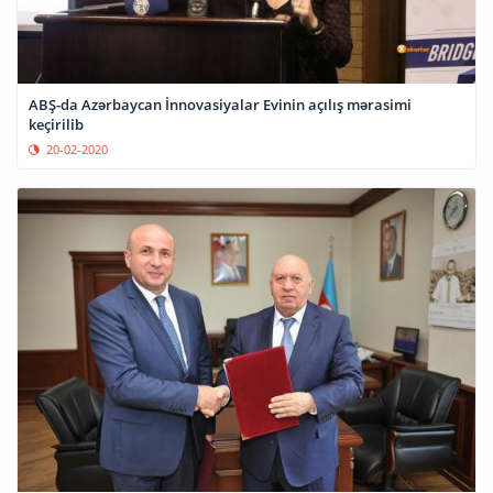
ABŞ-da Azərbaycan İnnovasiyalar Evinin açılış mərasimi
keçirilib
20-02-2020