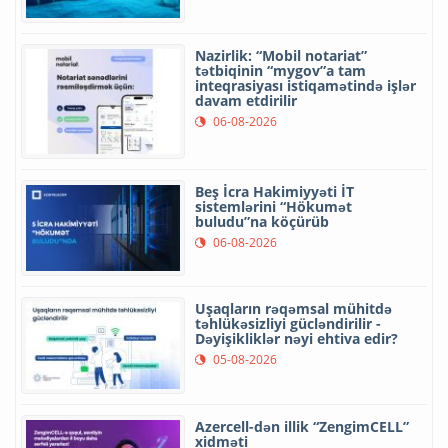
Nazirlik: “Mobil notariat”
tətbiqinin “mygov”a tam
inteqrasiyası istiqamətində işlər
davam etdirilir
06-08-2026
Beş İcra Hakimiyyəti İT
sistemlərini “Hökumət
buludu”na köçürüb
06-08-2026
Uşaqların rəqəmsal mühitdə
təhlükəsizliyi gücləndirilir -
Dəyişikliklər nəyi ehtiva edir?
05-08-2026
Azercell-dən illik “ZengimCELL”
xidməti