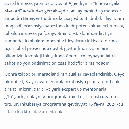
Sosial İnnovasiyalar üzrə Dövlət Agentliyinin “İnnovasiyalar
Mərkəzi” tərəfindən gerçəkləşdirilən layihənin baş meneceri
Zinəddin Babayev təqdimatla çıxış edib. Bildirib ki, layihənin
məqsədi innovasiya sahəsində kadr potensialının artırılması,
təhsildə innovasiya fəaliyyətinin dəstəklənməsidir. Eyni
zamanda, tələbələrə innovativ ideyalarını inkişaf etdirmək
üçün təhsil prosesində dəstək göstərilməsi və onların
ölkəmizin texnoloji inkişafında önəmli rol oynayan ixtira
sahəsinə yönləndirilmələri əsas hədəflər sırasındadır.
Sonra tələbələri maraqlandıran suallar cavablandırılıb. Qeyd
olunub ki, 3 ay davam edəcək inkubasiya proqramında bir
sıra təlimlərin, xarici və yerli ekspert və mentorlarla
görüşlərin, onlayn tv proqramlarının keçirilməsi nəzərdə
tutulur. İnkubasiya proqramına qeydiyyat 16 fevral 2024-cü
il tarixinə kimi davam edəcək.