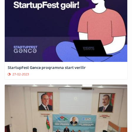
StartupFest Gəncə proqramına start verilir
27-02-2023