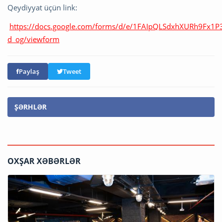
Qeydiyyat üçün link:
https://docs.google.com/forms/d/e/1FAIpQLSdxhXURh9Fx
d_og/viewform
Paylaş
Tweet
ŞƏRHLƏR
OXŞAR XƏBƏRLƏR