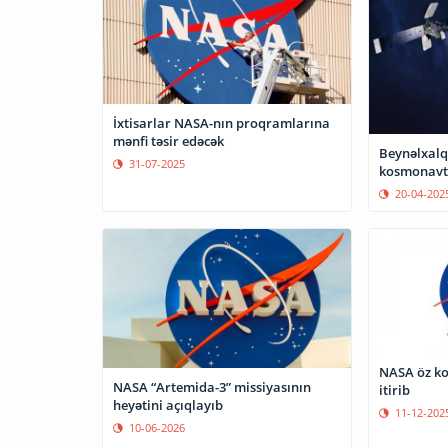
İxtisarlar NASA-nın proqramlarına
mənfi təsir edəcək
Beynəlxalq
31-07-2025
kosmonavtı
20-04-202
NASA öz ko
NASA “Artemida-3” missiyasının
itirib
heyətini açıqlayıb
11-12-202
10-06-2026