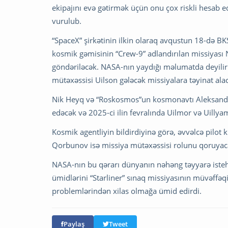
ekipajını evə gətirmək üçün onu çox riskli hesab
vurulub.
“SpaceX” şirkətinin ilkin olaraq avqustun 18-də B
kosmik gəmisinin “Crew-9” adlandırılan missiyas
göndəriləcək. NASA-nın yaydığı məlumatda deyilir
mütəxəssisi Uilson gələcək missiyalara təyinat ala
Nik Heyq və “Roskosmos”un kosmonavtı Aleksandr 
edəcək və 2025-ci ilin fevralında Uilmor və Uillyam
Kosmik agentliyin bildirdiyinə görə, əvvəlcə pilot 
Qorbunov isə missiya mütəxəssisi rolunu qoruyac
NASA-nın bu qərarı dünyanın nəhəng təyyarə istehsa
ümidlərini “Starliner” sınaq missiyasının müvəffəq
problemlərindən xilas olmağa ümid edirdi.
Paylaş
Tweet