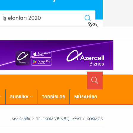
RUBRİKA
TƏDBİRLƏR
MÜSAHİBƏ
Ana Səhifə
TELEKOM VƏ NƏQLİYYAT
KOSMOS