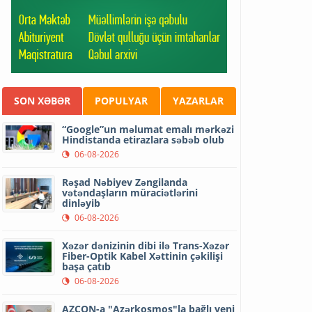
SON XƏBƏR
POPULYAR
YAZARLAR
“Google”un məlumat emalı mərkəzi
Hindistanda etirazlara səbəb olub
06-08-2026
Rəşad Nəbiyev Zəngilanda
vətəndaşların müraciətlərini
dinləyib
06-08-2026
Xəzər dənizinin dibi ilə Trans-Xəzər
Fiber-Optik Kabel Xəttinin çəkilişi
başa çatıb
06-08-2026
AZCON-a "Azərkosmos"la bağlı yeni