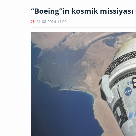
“Boeing”in kosmik missiyası 
31-08-2024
11:09