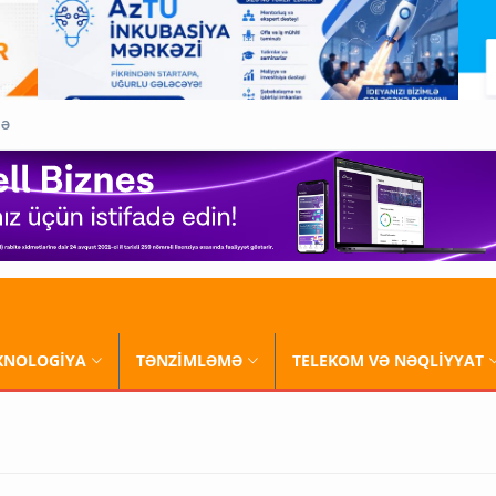
QƏ
XNOLOGİYA
TƏNZİMLƏMƏ
TELEKOM VƏ NƏQLİYYAT