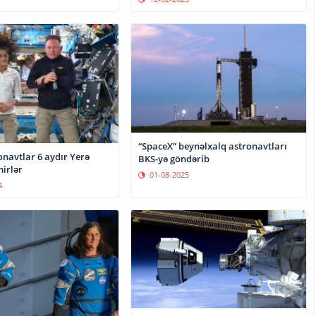
“SpaceX” beynəlxalq astronavtları
onavtlar 6 aydır Yerə
BKS-yə göndərib
irlər
01-08-2025
4