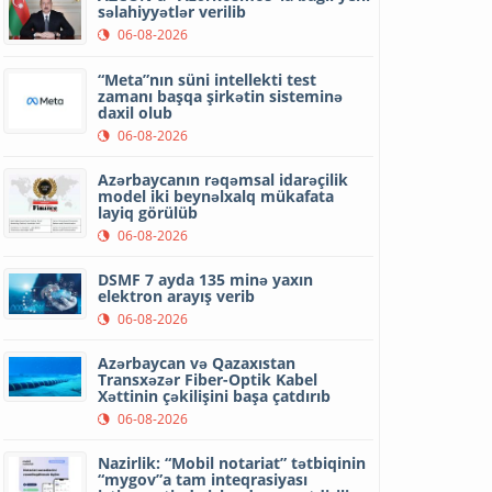
səlahiyyətlər verilib
06-08-2026
“Meta”nın süni intellekti test
zamanı başqa şirkətin sisteminə
daxil olub
06-08-2026
Azərbaycanın rəqəmsal idarəçilik
model iki beynəlxalq mükafata
layiq görülüb
06-08-2026
DSMF 7 ayda 135 minə yaxın
elektron arayış verib
06-08-2026
Azərbaycan və Qazaxıstan
Transxəzər Fiber-Optik Kabel
Xəttinin çəkilişini başa çatdırıb
06-08-2026
Nazirlik: “Mobil notariat” tətbiqinin
“mygov”a tam inteqrasiyası