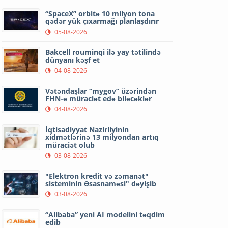
“SpaceX” orbitə 10 milyon tona
qədər yük çıxarmağı planlaşdırır
05-08-2026
Bakcell rouminqi ilə yay tətilində
dünyanı kəşf et
04-08-2026
Vətəndaşlar “mygov” üzərindən
FHN-ə müraciət edə biləcəklər
04-08-2026
İqtisadiyyat Nazirliyinin
xidmətlərinə 13 milyondan artıq
müraciət olub
03-08-2026
"Elektron kredit və zəmanət"
sisteminin Əsasnaməsi" dəyişib
03-08-2026
“Alibaba” yeni AI modelini təqdim
edib