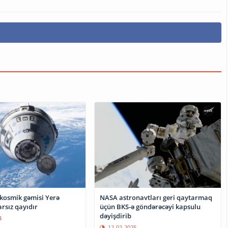
 kosmik gəmisi Yerə
NASA astronavtları geri qaytarmaq
rsız qayıdır
üçün BKS-ə göndərəcəyi kapsulu
dəyişdirib
4
12-02-2025