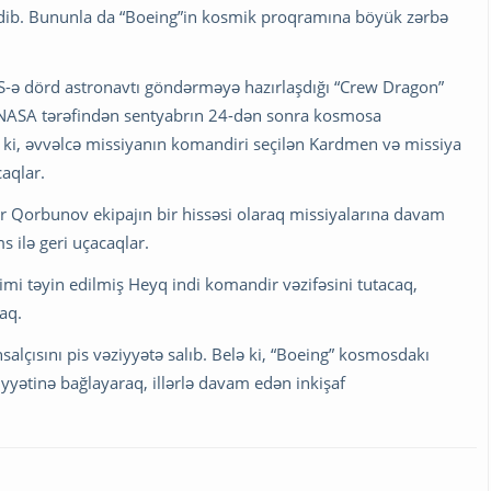
 edib. Bununla da “Boeing”in kosmik proqramına böyük zərbə
KS-ə dörd astronavtı göndərməyə hazırlaşdığı “Crew Dragon”
ı NASA tərəfindən sentyabrın 24-dən sonra kosmosa
 ki, əvvəlcə missiyanın komandiri seçilən Kardmen və missiya
caqlar.
Qorbunov ekipajın bir hissəsi olaraq missiyalarına davam
s ilə geri uçacaqlar.
kimi təyin edilmiş Heyq indi komandir vəzifəsini tutacaq,
aq.
lçısını pis vəziyyətə salıb. Belə ki, “Boeing” kosmosdakı
iyyətinə bağlayaraq, illərlə davam edən inkişaf