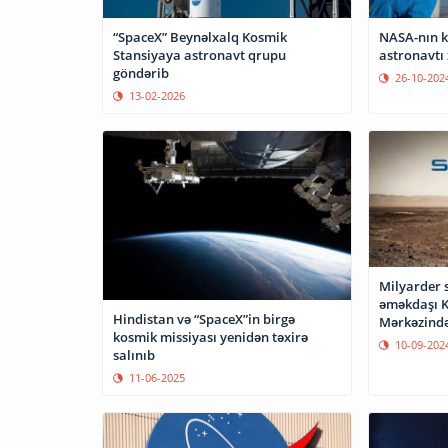
“SpaceX” Beynəlxalq Kosmik
NASA-nın 
Stansiyaya astronavt qrupu
astronavtı 
göndərib
26-10-202
13-02-2026
Milyarder s
əməkdaşı 
Hindistan və “SpaceX”in birgə
Mərkəzind
kosmik missiyası yenidən təxirə
10-09-202
salınıb
11-06-2025