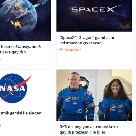
“SpaceX” “Dragon” gəmilərini
istismardan çıxaracaq
 Kosmik Stansiyanın 3
06-06-2025
 Yerə qayıdıb
5
smik gəmisi ilə əlaqəni
5
BKS-də ləngiyən astronavtların
qayıdışı tezləşdirilə bilər