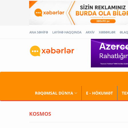
ANA SƏHİFƏ
LAYİHƏ HAQQINDA
ARXİV
XƏBƏRLƏR
ƏLA
RƏQƏMSAL DÜNYA
E - HÖKUMƏT
TE
KOSMOS