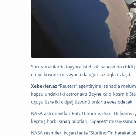
Son zamanlarda təyyarə istehsalı sahəsində ciddi pr
etdiyi kosmik missiyada da uğursuzluqla üzləşib.
Xeberler.az
“Reuters” agentliyinə istinadla məlum
kapsulundakı iki astronavtı Beynəlxalq Kosmik St
uçuşu üzrə iki ekipaj üzvünü onlarla əvəz edəcək.
NASA astronavtları Batç Uilmor və Sani Uillyams i
keçmiş hərbi sınaq pilotları, “SpaceX” missiyasın
NASA rəsmiləri keçən həftə “Starliner”in hərəkət si