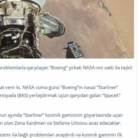
oblemlərlə qarşılaşan “Boeing” şirkəti NASA-nın xətti ilə təşkil
at verir ki, NASA cümə günü “Boeing”in nasaz “Starliner”
ansiyada (BKS) yerləşdirmək üçün qarşıdan gələn “SpaceX”
yun ayında “Starliner” kosmik gəmisinin göyərtəsində uçan
dan olan Zena Kardmen və Stefanie Uilsonu əvəz edəcəklər.
stemi ilə bağlı problemləri araşdırıb və kosmik gəminin ilk