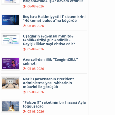
istiqamətində işlər davam etdirilir
06-08-2026
Beş İcra Hakimiyyəti İT sistemlərini
“Hökumət buludu”na köçürüb
06-08-2026
Uşaqların rəqəmsal mühitdə
təhlükəsizliyi gücləndirilir -
Dəyişikliklər nəyi ehtiva edir?
05-08-2026
Azercell-dən illik “ZengimCELL”
xidməti
05-08-2026
Nazir Qazaxıstanın Prezident
Administrasiyası rəhbərinin
müavini ilə görüşüb
05-08-2026
"Falcon 9" raketinin bir hissəsi Ayla
toqquşacaq
05-08-2026