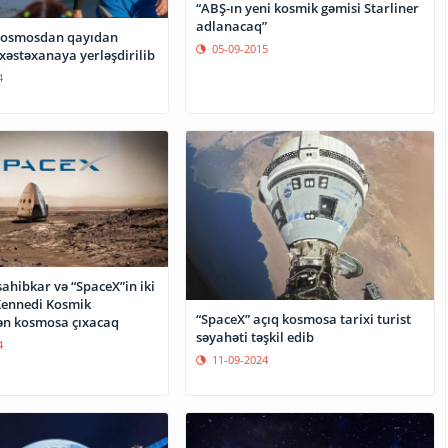
“ABŞ-ın yeni kosmik gəmisi Starliner
adlanacaq”
kosmosdan qayıdan
05-09-2015
xəstəxanaya yerləşdirilib
4
ahibkar və “SpaceX”in iki
Kennedi Kosmik
“SpaceX” açıq kosmosa tarixi turist
ən kosmosa çıxacaq
səyahəti təşkil edib
4
11-09-2024