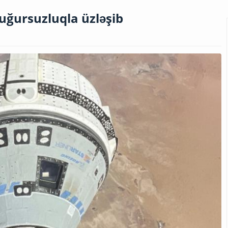
uğursuzluqla üzləşib