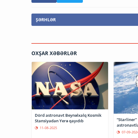
ŞƏRHLƏR
OXŞAR XƏBƏRLƏR
Dörd astronavt Beynəlxalq Kosmik
“Starliner”
Stansiyadan Yerə qayıdıb
astronavtla
11-08-2025
07-09-202