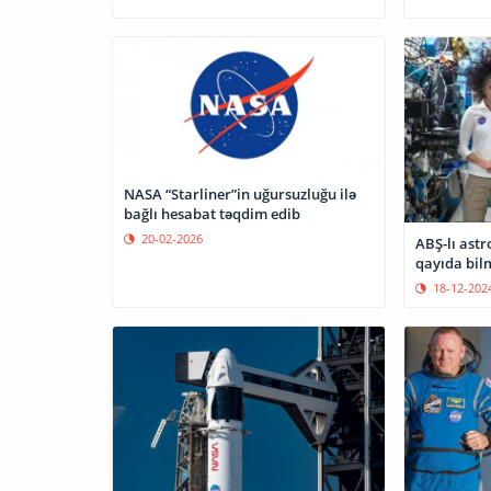
NASA “Starliner”in uğursuzluğu ilə
bağlı hesabat təqdim edib
20-02-2026
ABŞ-lı astr
qayıda bilm
18-12-202