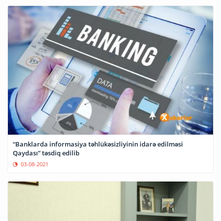
“Banklarda informasiya təhlükəsizliyinin idarə edilməsi
Qaydası” təsdiq edilib
03-08-2021