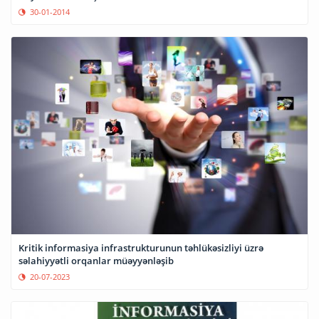
30-01-2014
Kritik informasiya infrastrukturunun təhlükəsizliyi üzrə
səlahiyyətli orqanlar müəyyənləşib
20-07-2023