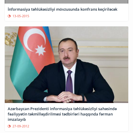
İnformasiya təhlükəsizliyi mövzusunda konfrans keçiriləcək
13-05-2015
Azərbaycan Prezidenti informasiya təhlükəsizliyi sahəsində
fəaliyyətin təkmilləşdirilməsi tədbirləri haqqında fərman
imzalayıb
27-09-2012