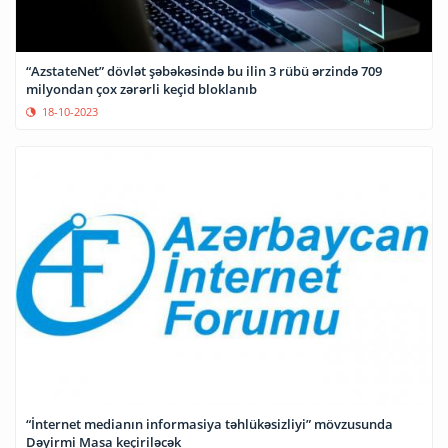
“AzstateNet” dövlət şəbəkəsində bu ilin 3 rübü ərzində 709
milyondan çox zərərli keçid bloklanıb
18-10-2023
“İnternet medianın informasiya təhlükəsizliyi” mövzusunda
Dəyirmi Masa keçiriləcək