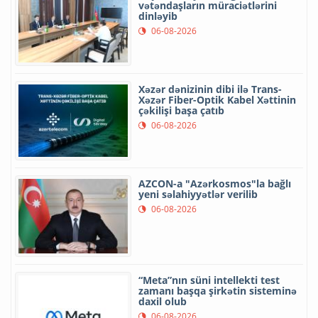
vətəndaşların müraciətlərini
dinləyib
06-08-2026
Xəzər dənizinin dibi ilə Trans-
Xəzər Fiber-Optik Kabel Xəttinin
çəkilişi başa çatıb
06-08-2026
AZCON-a "Azərkosmos"la bağlı
yeni səlahiyyətlər verilib
06-08-2026
“Meta”nın süni intellekti test
zamanı başqa şirkətin sisteminə
daxil olub
06-08-2026