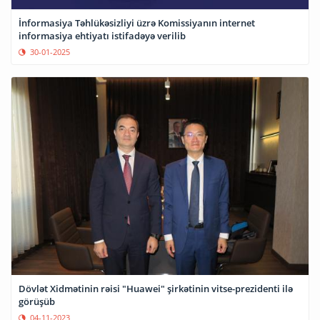
İnformasiya Təhlükəsizliyi üzrə Komissiyanın internet
informasiya ehtiyatı istifadəyə verilib
30-01-2025
Dövlət Xidmətinin rəisi "Huawei" şirkətinin vitse-prezidenti ilə
görüşüb
04-11-2023