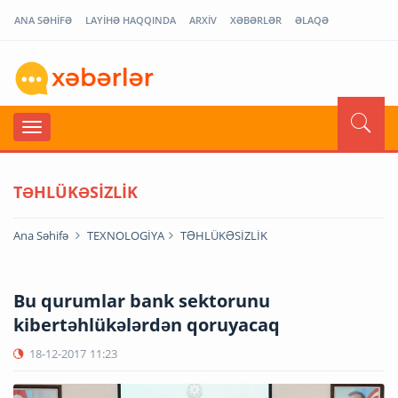
ANA SƏHİFƏ
LAYİHƏ HAQQINDA
ARXİV
XƏBƏRLƏR
ƏLAQƏ
TƏHLÜKƏSİZLİK
Ana Səhifə
TEXNOLOGİYA
TƏHLÜKƏSİZLİK
Bu qurumlar bank sektorunu
kibertəhlükələrdən qoruyacaq
18-12-2017
11:23