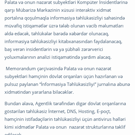
Palata və onun nəzarət subyektləri Kompüter İnsidentlərinə
qarşı Mübarizə Mərkəzinin xüsusi interaktiv xidmət
portalına qoşulmaqla informasiya təhlükəsizliyi sahəsində
müvafiq istiqamətlər üzrə tələb olunan vacib məlumatları
əldə edəcək, təhlükələr barədə xəbərdar olunacaq,
informasiya təhlükəsizliyi kitabxanasından faydalanacaq,
baş verən insidentlərin və ya şübhəli zərərverici
yoluxmalarının analizi istiqamətində yardım alacaq.
Memorandum çərçivəsində Palata və onun nəzarət
subyektləri həmçinin dövlət orqanları üçün hazırlanan və
pulsuz paylanan “İnformasiya Təhlükəsizliyi” jurnalına abunə
xidmətindən yararlana biləcəklər.
Bundan əlavə, Agentlik tərəfindən digər dövlət orqanlarına
göstərilən təhlükəsiz İnternet, DNS, Hosting, E-poçt,
həmçinin istifadəçilərin təhlükəsizliyi üçün antivirus həlləri
kimi xidmətlər Palata və onun nəzarət strukturlarına təklif
ediləcək.