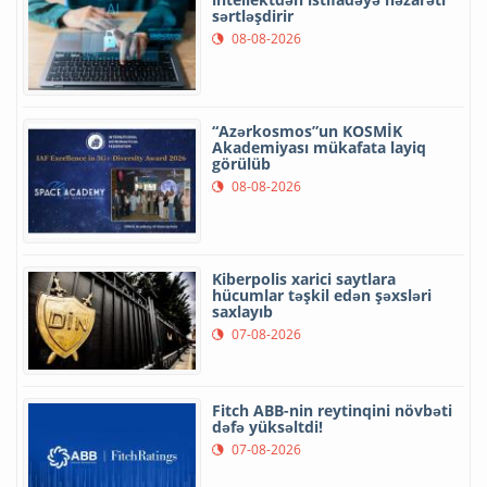
sərtləşdirir
08-08-2026
“Azərkosmos”un KOSMİK
Akademiyası mükafata layiq
görülüb
08-08-2026
Kiberpolis xarici saytlara
hücumlar təşkil edən şəxsləri
saxlayıb
07-08-2026
Fitch ABB-nin reytinqini növbəti
dəfə yüksəltdi!
07-08-2026