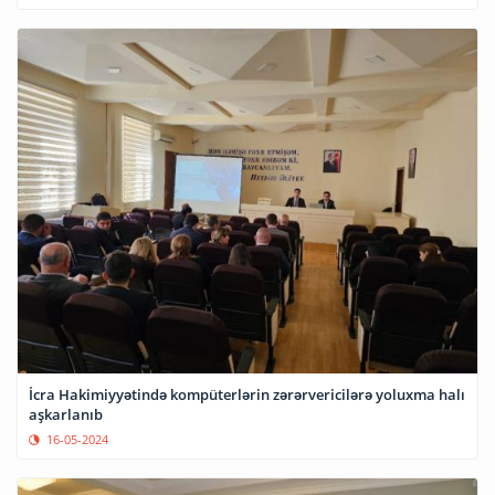
İcra Hakimiyyətində kompüterlərin zərərvericilərə yoluxma halı
aşkarlanıb
16-05-2024