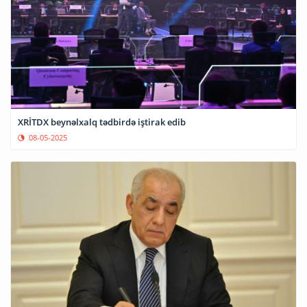
XRİTDX beynəlxalq tədbirdə iştirak edib
08-05-2025