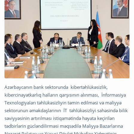
Azərbaycanın bank sektorunda kibertəhlükəsizlik,
kibercinayətkarlıq halların qarşısının alınması, İnformasiya
Texnologiyaları təhlükəsizliyin təmin edilməsi və maliyyə
sektorunun əməkdaşlarının İT təhlükəsizliyi sahəsində bilik
səviyyəsinin artırılması istiqamətində həyata keçirilən
tədbirlərin gücləndilirməsi məqsədilə Maliyyə Bazarlarına
Nəzarət Palatası və Xüsusi Dövlət Mühafizə Xidmətinin