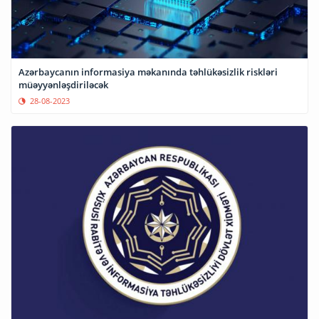
Azərbaycanın informasiya məkanında təhlükəsizlik riskləri
müəyyənləşdiriləcək
28-08-2023