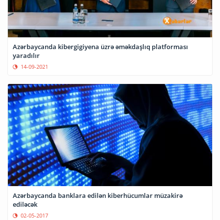
Azərbaycanda kibergigiyena üzrə əməkdaşlıq platforması
yaradılır
14-09-2021
Azərbaycanda banklara edilən kiberhücumlar müzakirə
ediləcək
02-05-2017