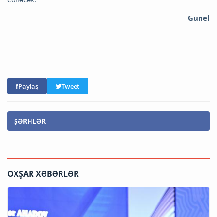
Günel
Paylaş
Tweet
ŞƏRHLƏR
OXŞAR XƏBƏRLƏR