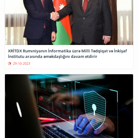
XRİTDX Rumıniyanın İnformatika üzrə Milli Tədqiqat və İnkişaf
İnstitutu arasında əməkdaşlığını davam etdirir
29-10-2023