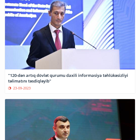
"120-dən artıq dövlət qurumu daxili informasiya təhlükəsizliyi
təlimatını təsdiqləyib"
23-09-2023