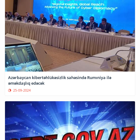
Azərbaycan kibertəhlükəsizlik sahəsində Rumıniya ilə
əməkdaşlıq edəcək
25-09-2024