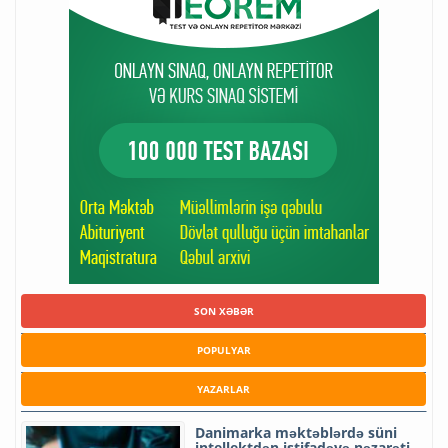
SON XƏBƏR
POPULYAR
YAZARLAR
Danimarka məktəblərdə süni
intellektdən istifadəyə nəzarəti