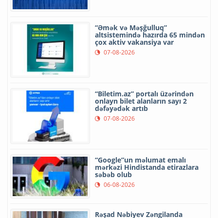
“Əmək və Məşğulluq”
altsistemində hazırda 65 mindən
çox aktiv vakansiya var
07-08-2026
“Biletim.az” portalı üzərindən
onlayn bilet alanların sayı 2
dəfəyədək artıb
07-08-2026
“Google”un məlumat emalı
mərkəzi Hindistanda etirazlara
səbəb olub
06-08-2026
Rəşad Nəbiyev Zəngilanda