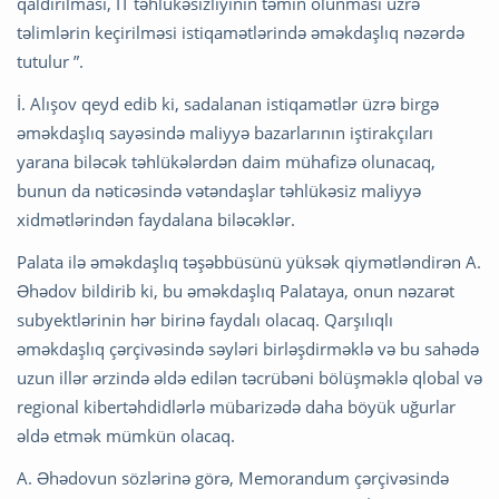
qaldırılması, İT təhlükəsizliyinin təmin olunması üzrə
təlimlərin keçirilməsi istiqamətlərində əməkdaşlıq nəzərdə
tutulur ”.
İ. Alışov qeyd edib ki, sadalanan istiqamətlər üzrə birgə
əməkdaşlıq sayəsində maliyyə bazarlarının iştirakçıları
yarana biləcək təhlükələrdən daim mühafizə olunacaq,
bunun da nəticəsində vətəndaşlar təhlükəsiz maliyyə
xidmətlərindən faydalana biləcəklər.
Palata ilə əməkdaşlıq təşəbbüsünü yüksək qiymətləndirən A.
Əhədov bildirib ki, bu əməkdaşlıq Palataya, onun nəzarət
subyektlərinin hər birinə faydalı olacaq. Qarşılıqlı
əməkdaşlıq çərçivəsində səyləri birləşdirməklə və bu sahədə
uzun illər ərzində əldə edilən təcrübəni bölüşməklə qlobal və
regional kibertəhdidlərlə mübarizədə daha böyük uğurlar
əldə etmək mümkün olacaq.
A. Əhədovun sözlərinə görə, Memorandum çərçivəsində