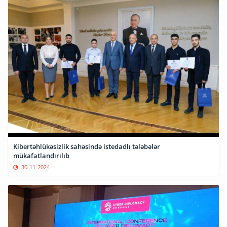
Kibertəhlükəsizlik sahəsində istedadlı tələbələr
mükafatlandırılıb
30-11-2024