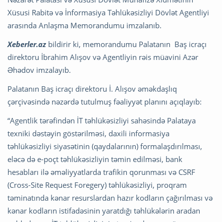
Xüsusi Rabitə və İnformasiya Təhlükəsizliyi Dövlət Agentliyi
arasında Anlaşma Memorandumu imzalanıb.
Xeberler.az
bildirir ki, memorandumu Palatanın Baş icraçı
direktoru İbrahim Alışov və Agentliyin rəis müavini Azər
Əhədov imzalayıb.
Palatanın Baş icraçı direktoru İ. Alışov əməkdaşlıq
çərçivəsində nəzərdə tutulmuş fəaliyyət planını açıqlayıb:
“Agentlik tərəfindən İT təhlükəsizliyi sahəsində Palataya
texniki dəstəyin göstərilməsi, daxili informasiya
təhlükəsizliyi siyasətinin (qaydalarının) formalaşdırılması,
eləcə də e-poçt təhlükəsizliyin təmin edilməsi, bank
hesabları ilə əməliyyatlarda trafikin qorunması və CSRF
(Cross-Site Request Foregery) təhlükəsizliyi, proqram
təminatında kənar resurslardan hazır kodların çağırılması və
kənar kodların istifadəsinin yaratdığı təhlükələrin aradan