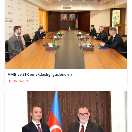
AMB və ETX əməkdaşlığı gücləndirir
30-10-2025