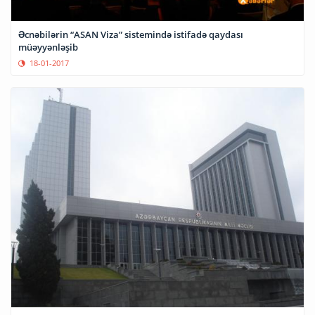
Əcnəbilərin “ASAN Viza” sistemində istifadə qaydası
müəyyənləşib
18-01-2017