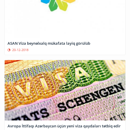
ASAN Viza beynəlxalq mükafata layiq görülüb
20-12-2018
Avropa İttifaqı Azərbaycan üçün yeni viza qaydaları tətbiq edir