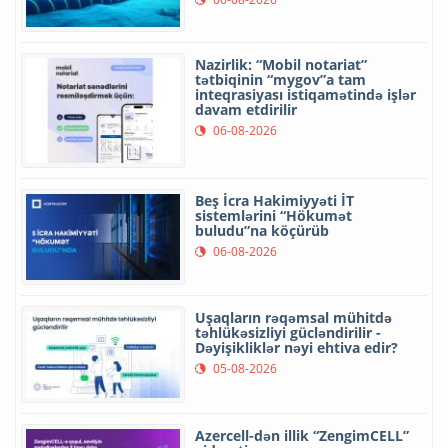
Nazirlik: “Mobil notariat”
tətbiqinin “mygov”a tam
inteqrasiyası istiqamətində işlər
davam etdirilir
06-08-2026
Beş İcra Hakimiyyəti İT
sistemlərini “Hökumət
buludu”na köçürüb
06-08-2026
Uşaqların rəqəmsal mühitdə
təhlükəsizliyi gücləndirilir -
Dəyişikliklər nəyi ehtiva edir?
05-08-2026
Azercell-dən illik “ZengimCELL”