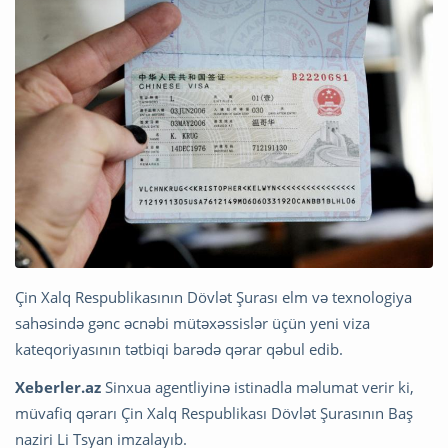
Çin Xalq Respublikasının Dövlət Şurası elm və texnologiya
sahəsində gənc əcnəbi mütəxəssislər üçün yeni viza
kateqoriyasının tətbiqi barədə qərar qəbul edib.
Xeberler.az
Sinxua agentliyinə istinadla məlumat verir ki,
müvafiq qərarı Çin Xalq Respublikası Dövlət Şurasının Baş
naziri Li Tsyan imzalayıb.