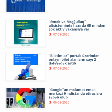
“Əmək və Məşğulluq”
altsistemində hazırda 65 mindən
çox aktiv vakansiya var
07-08-2026
“Biletim.az” portalı üzərindən
onlayn bilet alanların sayı 2
dəfəyədək artıb
07-08-2026
“Google”un məlumat emalı
mərkəzi Hindistanda etirazlara
səbəb olub
06-08-2026