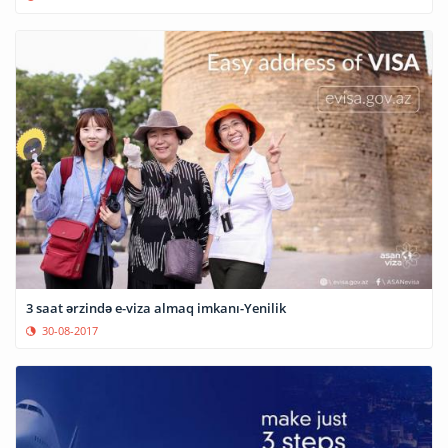
3 saat ərzində e-viza almaq imkanı-Yenilik
30-08-2017