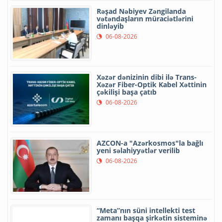
Rəşad Nəbiyev Zəngilanda
vətəndaşların müraciətlərini
dinləyib
06-08-2026
Xəzər dənizinin dibi ilə Trans-
Xəzər Fiber-Optik Kabel Xəttinin
çəkilişi başa çatıb
06-08-2026
AZCON-a "Azərkosmos"la bağlı
yeni səlahiyyətlər verilib
06-08-2026
“Meta”nın süni intellekti test
zamanı başqa şirkətin sisteminə