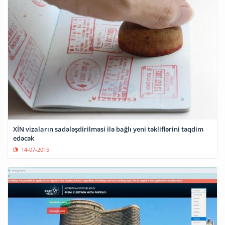
XİN vizaların sadələşdirilməsi ilə bağlı yeni təkliflərini təqdim
edəcək
14-07-2015