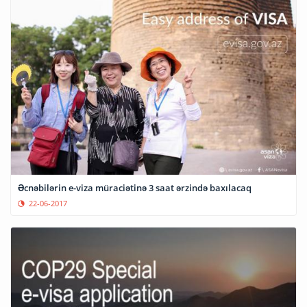
Əcnəbilərin e-viza müraciətinə 3 saat ərzində baxılacaq
22-06-2017