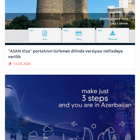
"ASAN Viza" portalının türkmən dilində versiyası istifadəyə
verilib
13-03-2026