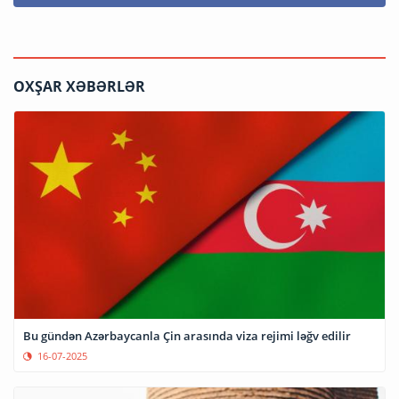
OXŞAR XƏBƏRLƏR
Bu gündən Azərbaycanla Çin arasında viza rejimi ləğv edilir
16-07-2025