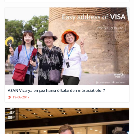
ASAN Viza-ya ən çox hansı ölkələrdən müraciət olur?
19-06-2017