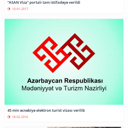
“ASAN Viza” portalı tam istifadəyə verildi
10-01-2017
45 min əcnəbiyə elektron turist vizası verilib
18-02-2016