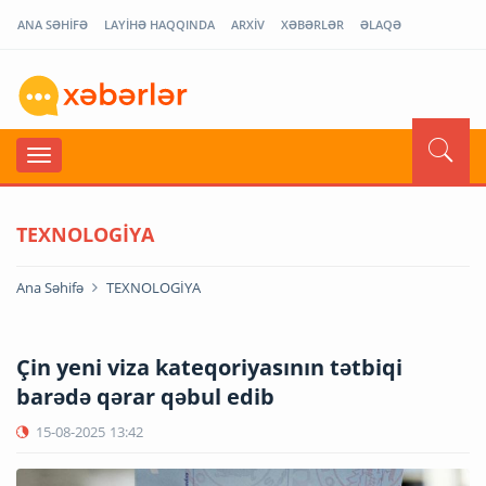
ANA SƏHİFƏ
LAYİHƏ HAQQINDA
ARXİV
XƏBƏRLƏR
ƏLAQƏ
TEXNOLOGİYA
Ana Səhifə
TEXNOLOGİYA
Çin yeni viza kateqoriyasının tətbiqi
barədə qərar qəbul edib
15-08-2025
13:42