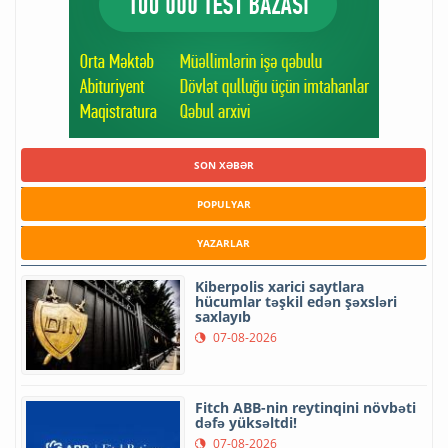
SON XƏBƏR
POPULYAR
YAZARLAR
Kiberpolis xarici saytlara
hücumlar təşkil edən şəxsləri
saxlayıb
07-08-2026
Fitch ABB-nin reytinqini növbəti
dəfə yüksəltdi!
07-08-2026