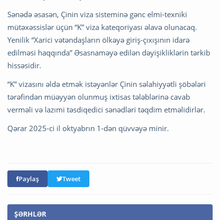
Sənədə əsasən, Çinin viza sisteminə gənc elmi-texniki
mütəxəssislər üçün “K” viza kateqoriyası əlavə olunacaq.
Yenilik “Xarici vətəndaşların ölkəyə giriş-çıxışının idarə
edilməsi haqqında” Əsasnaməyə edilən dəyişikliklərin tərkib
hissəsidir.
“K” vizasını əldə etmək istəyənlər Çinin səlahiyyətli şöbələri
tərəfindən müəyyən olunmuş ixtisas tələblərinə cavab
verməli və lazımi təsdiqedici sənədləri təqdim etməlidirlər.
Qərar 2025-ci il oktyabrın 1-dən qüvvəyə minir.
Paylaş
Tweet
ŞƏRHLƏR