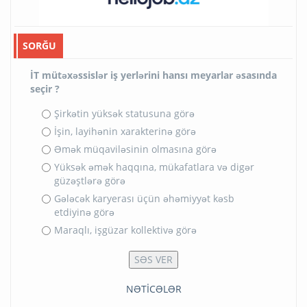
SORĞU
İT mütəxəssislər iş yerlərini hansı meyarlar əsasında
seçir ?
Şirkətin yüksək statusuna görə
İşin, layihənin xarakterinə görə
Əmək müqaviləsinin olmasına görə
Yüksək əmək haqqına, mükafatlara və digər
güzəştlərə görə
Gələcək karyerası üçün əhəmiyyət kəsb
etdiyinə görə
Maraqlı, işgüzar kollektivə görə
NƏTİCƏLƏR