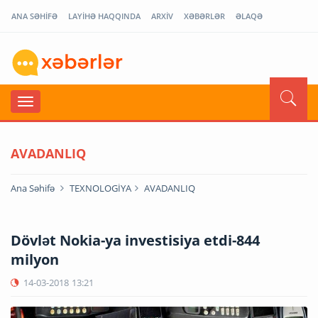
ANA SƏHİFƏ
LAYİHƏ HAQQINDA
ARXİV
XƏBƏRLƏR
ƏLAQƏ
AVADANLIQ
Ana Səhifə
TEXNOLOGİYA
AVADANLIQ
Dövlət Nokia-ya investisiya etdi-844
milyon
14-03-2018
13:21