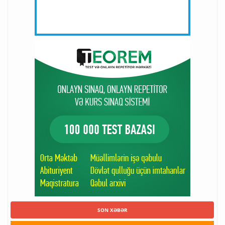
SON XƏBƏR