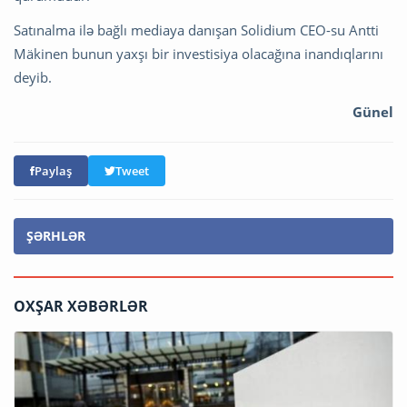
Satınalma ilə bağlı mediaya danışan Solidium CEO-su Antti
Mäkinen bunun yaxşı bir investisiya olacağına inandıqlarını
deyib.
Günel
Paylaş
Tweet
ŞƏRHLƏR
OXŞAR XƏBƏRLƏR