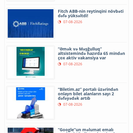
Fitch ABB-nin reytinqini növbəti
dəfə yüksəltdi!
07-08-2026
“Əmək və Məşğulluq”
altsistemində hazırda 65 mindən
çox aktiv vakansiya var
07-08-2026
“Biletim.az” portalı üzərindən
onlayn bilet alanların sayı 2
dəfəyədək artıb
07-08-2026
“Google”un məlumat emalı