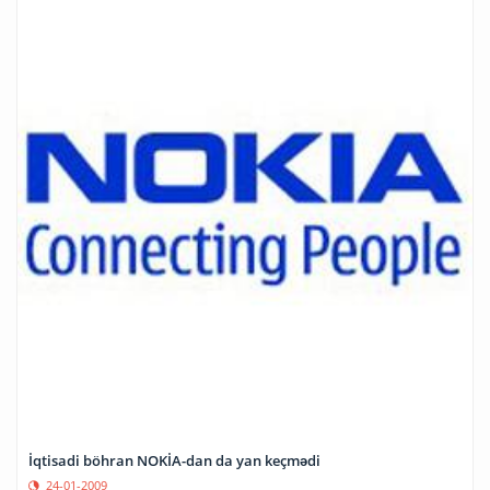
İqtisadi böhran NOKİA-dan da yan keçmədi
24-01-2009