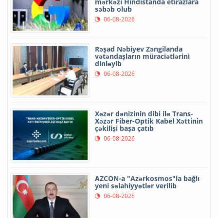
mərkəzi Hindistanda etirazlara
səbəb olub
06-08-2026
Rəşad Nəbiyev Zəngilanda
vətəndaşların müraciətlərini
dinləyib
06-08-2026
Xəzər dənizinin dibi ilə Trans-
Xəzər Fiber-Optik Kabel Xəttinin
çəkilişi başa çatıb
06-08-2026
AZCON-a "Azərkosmos"la bağlı
yeni səlahiyyətlər verilib
06-08-2026