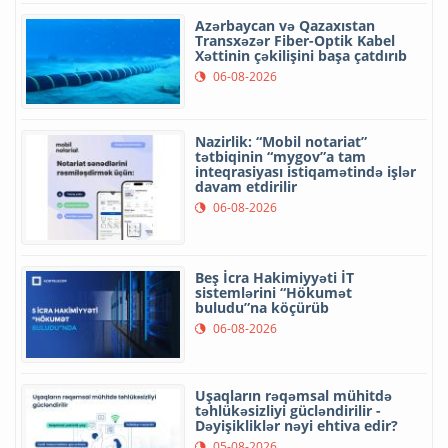
Azərbaycan və Qazaxıstan
Transxəzər Fiber-Optik Kabel
Xəttinin çəkilişini başa çatdırıb
06-08-2026
Nazirlik: “Mobil notariat”
tətbiqinin “mygov”a tam
inteqrasiyası istiqamətində işlər
davam etdirilir
06-08-2026
Beş İcra Hakimiyyəti İT
sistemlərini “Hökumət
buludu”na köçürüb
06-08-2026
Uşaqların rəqəmsal mühitdə
təhlükəsizliyi gücləndirilir -
Dəyişikliklər nəyi ehtiva edir?
05-08-2026