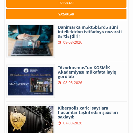
POPULYAR
YAZARLAR
Danimarka məktəblərdə süni
intellektdən istifadəyə nəzarəti
sərtləşdirir
08-08-2026
“Azərkosmos”un KOSMİK
Akademiyası mükafata layiq
görülüb
08-08-2026
Kiberpolis xarici saytlara
hücumlar təşkil edən şəxsləri
saxlayıb
07-08-2026