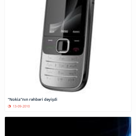
“Nokia”nın rəhbəri dəyişdi
13-09-2010