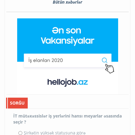
Bütün xəbərlər
SORĞU
İT mütəxəssislər iş yerlərini hansı meyarlar əsasında
seçir ?
Şirkətin yüksək statusuna görə