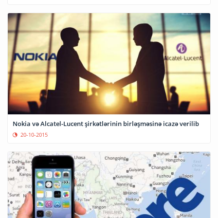
Nokia və Alcatel-Lucent şirkətlərinin birləşməsinə icazə verilib
20-10-2015