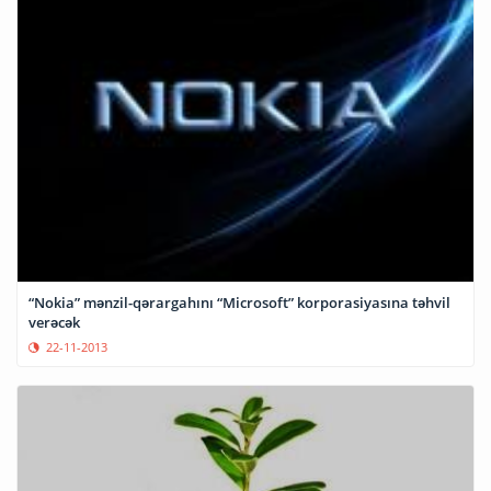
“Nokia” mənzil-qərargahını “Microsoft” korporasiyasına təhvil
verəcək
22-11-2013