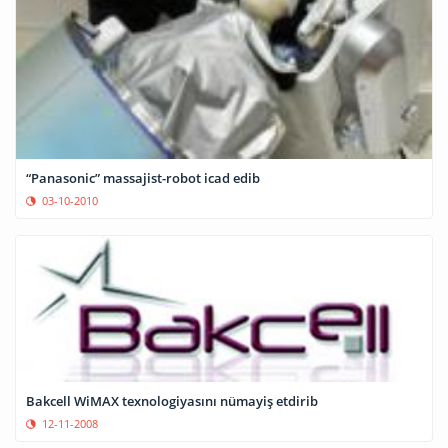
“Panasonic” massajist-robot icad edib
03-10-2010
Bakcell WiMAX texnologiyasını nümayiş etdirib
12-11-2008