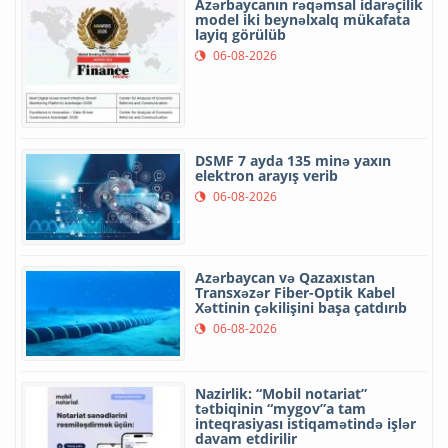
Azərbaycanın rəqəmsal idarəçilik
model iki beynəlxalq mükafata
layiq görülüb
06-08-2026
DSMF 7 ayda 135 minə yaxın
elektron arayış verib
06-08-2026
Azərbaycan və Qazaxıstan
Transxəzər Fiber-Optik Kabel
Xəttinin çəkilişini başa çatdırıb
06-08-2026
Nazirlik: “Mobil notariat”
tətbiqinin “mygov”a tam
inteqrasiyası istiqamətində işlər
davam etdirilir