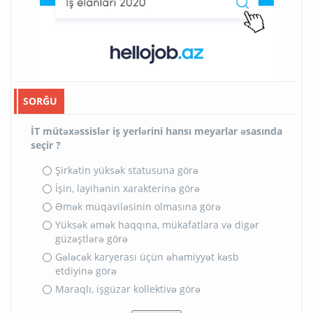
SORĞU
İT mütəxəssislər iş yerlərini hansı meyarlar əsasında
seçir ?
Şirkətin yüksək statusuna görə
İşin, layihənin xarakterinə görə
Əmək müqaviləsinin olmasına görə
Yüksək əmək haqqına, mükafatlara və digər
güzəştlərə görə
Gələcək karyerası üçün əhəmiyyət kəsb
etdiyinə görə
Maraqlı, işgüzar kollektivə görə