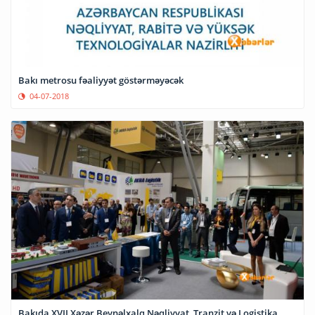
Bakı metrosu fəaliyyət göstərməyəcək
04-07-2018
Bakıda XVII Xəzər Beynəlxalq Nəqliyyat, Tranzit və Logistika