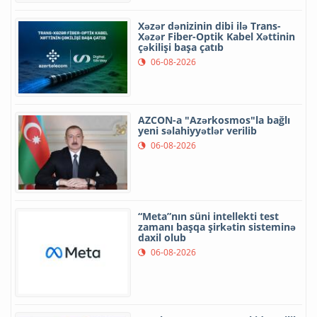
Xəzər dənizinin dibi ilə Trans-
Xəzər Fiber-Optik Kabel Xəttinin
çəkilişi başa çatıb
06-08-2026
AZCON-a "Azərkosmos"la bağlı
yeni səlahiyyətlər verilib
06-08-2026
“Meta”nın süni intellekti test
zamanı başqa şirkətin sisteminə
daxil olub
06-08-2026