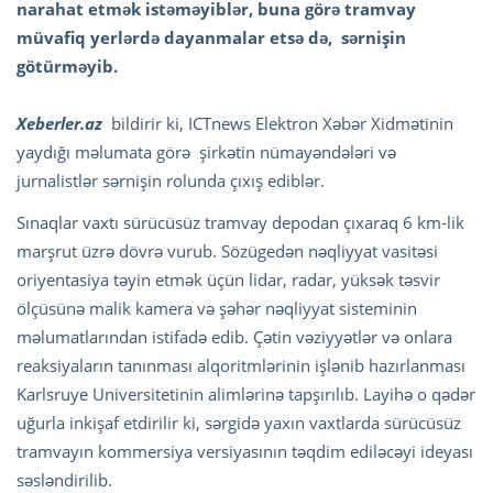
narahat etmək istəməyiblər, buna görə tramvay
müvafiq yerlərdə dayanmalar etsə də, sərnişin
götürməyib.
Xeberler.az
bildirir ki, ICTnews Elektron Xəbər Xidmətinin
yaydığı məlumata görə şirkətin nümayəndələri və
jurnalistlər sərnişin rolunda çıxış ediblər.
Sınaqlar vaxtı sürücüsüz tramvay depodan çıxaraq 6 km-lik
marşrut üzrə dövrə vurub. Sözügedən nəqliyyat vasitəsi
oriyentasiya təyin etmək üçün lidar, radar, yüksək təsvir
ölçüsünə malik kamera və şəhər nəqliyyat sisteminin
məlumatlarından istifadə edib. Çətin vəziyyətlər və onlara
reaksiyaların tanınması alqoritmlərinin işlənib hazırlanması
Karlsruye Universitetinin alimlərinə tapşırılıb. Layihə o qədər
uğurla inkişaf etdirilir ki, sərgidə yaxın vaxtlarda sürücüsüz
tramvayın kommersiya versiyasının təqdim ediləcəyi ideyası
səsləndirilib.