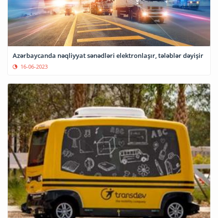
Azərbaycanda nəqliyyat sənədləri elektronlaşır, tələblər dəyişir
16-06-2023