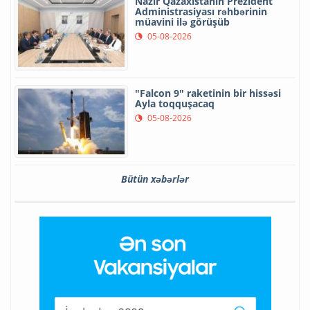
Nazir Qazaxıstanın Prezident
Administrasiyası rəhbərinin
müavini ilə görüşüb
05-08-2026
"Falcon 9" raketinin bir hissəsi
Ayla toqquşacaq
05-08-2026
Bütün xəbərlər