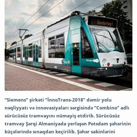
“Siemens” şirkəti “İnnoTrans-2018” dəmir yolu
nəqliyyatı və innovasiyaları sərgisində “Combino” adlı
sürücüsüz tramvayını nümayiş etdirib. Sürücüsüz
tramvay Şərqi Almaniyada yerləşən Potsdam şəhərinin
küçələrində sınaqdan keçirilib. Şəhər sakinlərini