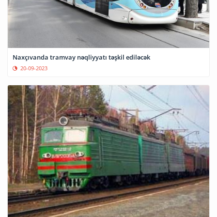
Naxçıvanda tramvay nəqliyyatı təşkil ediləcək
20-09-2023