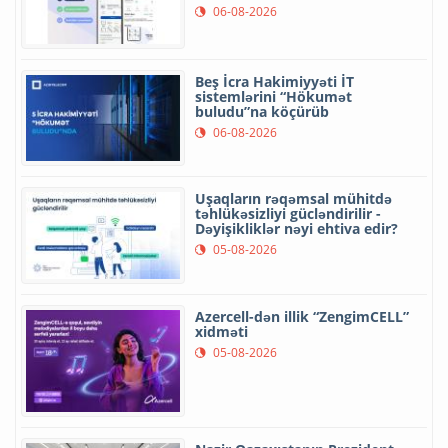
06-08-2026
Beş İcra Hakimiyyəti İT
sistemlərini “Hökumət
buludu”na köçürüb
06-08-2026
Uşaqların rəqəmsal mühitdə
təhlükəsizliyi gücləndirilir -
Dəyişikliklər nəyi ehtiva edir?
05-08-2026
Azercell-dən illik “ZengimCELL”
xidməti
05-08-2026