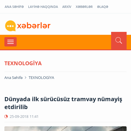
ANA SƏHİFƏ
LAYİHƏ HAQQINDA
ARXİV
XƏBƏRLƏR
ƏLAQƏ
TEXNOLOGİYA
Ana Səhifə
TEXNOLOGİYA
Dünyada ilk sürücüsüz tramvay nümayiş
etdirilib
25-09-2018
11:41