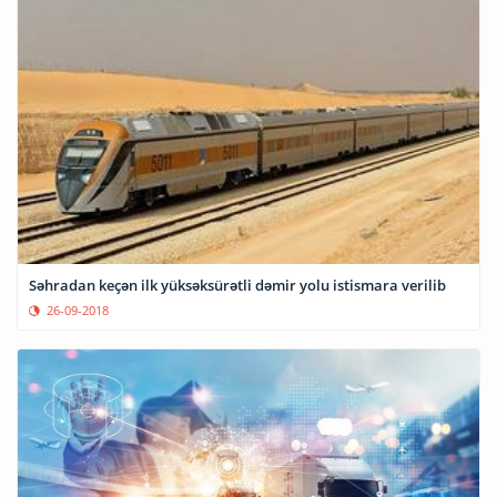
Səhradan keçən ilk yüksəksürətli dəmir yolu istismara verilib
26-09-2018