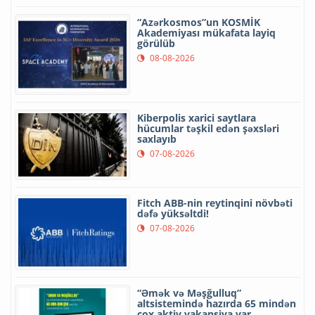
“Azərkosmos”un KOSMİK
Akademiyası mükafata layiq
görülüb
08-08-2026
Kiberpolis xarici saytlara
hücumlar təşkil edən şəxsləri
saxlayıb
07-08-2026
Fitch ABB-nin reytinqini növbəti
dəfə yüksəltdi!
07-08-2026
“Əmək və Məşğulluq”
altsistemində hazırda 65 mindən
çox aktiv vakansiya var