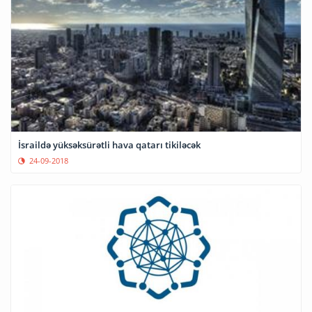
İsraildə yüksəksürətli hava qatarı tikiləcək
24-09-2018