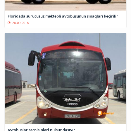
Floridada sürücüsüz məktəbli avtobusunun sınaqları keçirilir
28-09-2018
Avtobuslar sərnişinləri pulsuz daşıyır