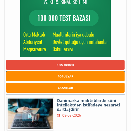
SON XƏBƏR
POPULYAR
YAZARLAR
Danimarka məktəblərdə süni
intellektdən istifadəyə nəzarəti
sərtləşdirir
08-08-2026