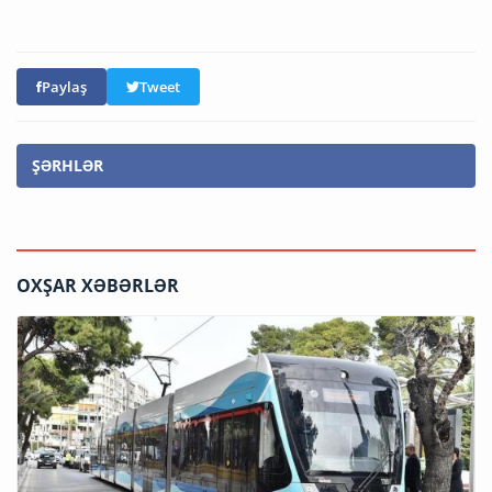
Paylaş
Tweet
ŞƏRHLƏR
OXŞAR XƏBƏRLƏR