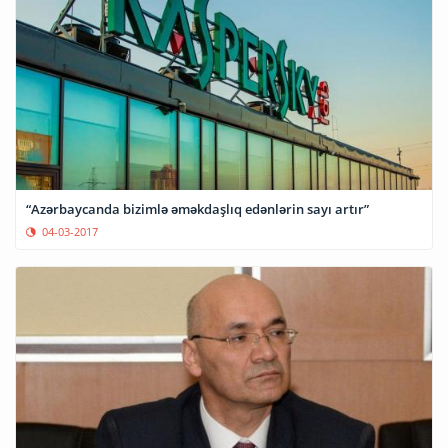
“Azərbaycanda bizimlə əməkdaşlıq edənlərin sayı artır”
04-03-2017