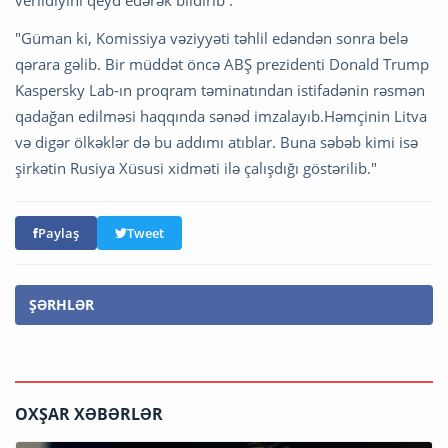
verildiyini qeyd edərək bildirib :
"Güman ki, Komissiya vəziyyəti təhlil edəndən sonra belə
qərara gəlib. Bir müddət öncə ABŞ prezidenti Donald Trump
Kaspersky Lab-ın proqram təminatından istifadənin rəsmən
qadağan edilməsi haqqında sənəd imzalayıb.Həmçinin Litva
və digər ölkəklər də bu addımı atıblar. Buna səbəb kimi isə
şirkətin Rusiya Xüsusi xidməti ilə çalışdığı göstərilib."
Paylaş
Tweet
ŞƏRHLƏR
OXŞAR XƏBƏRLƏR