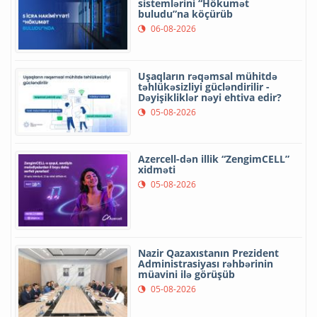
sistemlərini “Hökumət
buludu”na köçürüb
06-08-2026
Uşaqların rəqəmsal mühitdə
təhlükəsizliyi gücləndirilir -
Dəyişikliklər nəyi ehtiva edir?
05-08-2026
Azercell-dən illik “ZengimCELL”
xidməti
05-08-2026
Nazir Qazaxıstanın Prezident
Administrasiyası rəhbərinin
müavini ilə görüşüb
05-08-2026