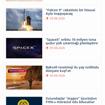
"Falcon 9" raketinin bir hissəsi
Ayla toqquşacaq
05-08-2026
“SpaceX” orbitə 10 milyon tona
qədər yük çıxarmağı planlaşdırır
05-08-2026
Bakcell rouminqi ilə yay tətilində
dünyanı kəşf et
04-08-2026
Vətəndaşlar “mygov” üzərindən
FHN-ə müraciət edə biləcəklər