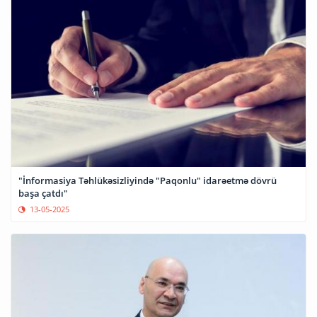
"İnformasiya Təhlükəsizliyində "Paqonlu" idarəetmə dövrü
başa çatdı"
13-05-2025