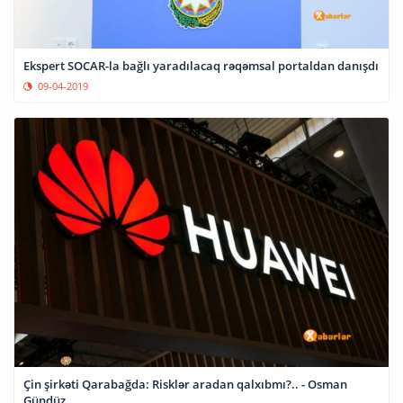
Ekspert SOCAR-la bağlı yaradılacaq rəqəmsal portaldan danışdı
09-04-2019
Çin şirkəti Qarabağda: Risklər aradan qalxıbmı?.. - Osman
Gündüz