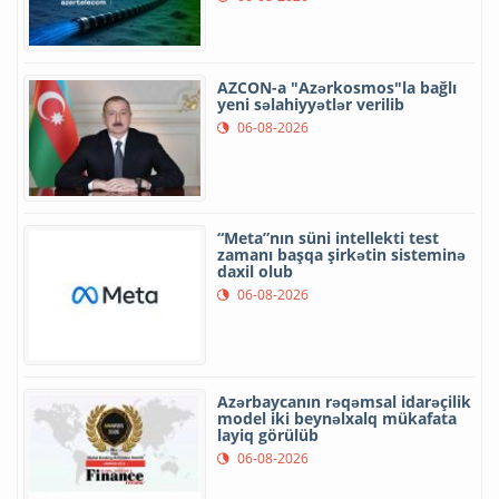
AZCON-a "Azərkosmos"la bağlı
yeni səlahiyyətlər verilib
06-08-2026
“Meta”nın süni intellekti test
zamanı başqa şirkətin sisteminə
daxil olub
06-08-2026
Azərbaycanın rəqəmsal idarəçilik
model iki beynəlxalq mükafata
layiq görülüb
06-08-2026