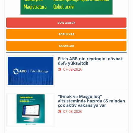
SON XƏBƏR
POPULYAR
YAZARLAR
Fitch ABB-nin reytinqini növbəti
dəfə yüksəltdi!
07-08-2026
“Əmək və Məşğulluq”
altsistemində hazırda 65 mindən
çox aktiv vakansiya var
07-08-2026