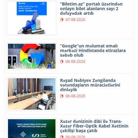
“Biletim.az” portalı üzərindən
onlayn bilet alanların sayı 2
dəfəyədək artıb
07-08-2026
“Google”un məlumat emalı
mərkəzi Hindistanda etirazlara
səbəb olub
06-08-2026
Rəşad Nəbiyev Zəngilanda
vətəndaşların müraciətlərini
dinləyib
06-08-2026
Xəzər dənizinin dibi ilə Trans-
Xəzər Fiber-Optik Kabel Xəttinin
çəkilişi başa çatıb
06-08-2026