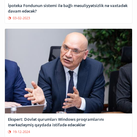
İpoteka Fondunun sistemi ilə bağlı məsuliyyətsizlik nə vaxtadək
davam edəcək?
03-02-2023
Ekspert: Dövlət qurumları Windows proqramlarını
mərkəzləşmiş qaydada istifadə edəcəklər
19-12-2024