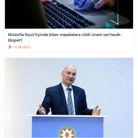
Müdafiə Nazirliyində kiber məsələlərə ciddi önəm veriləcək-
Ekspert
17-08-2023