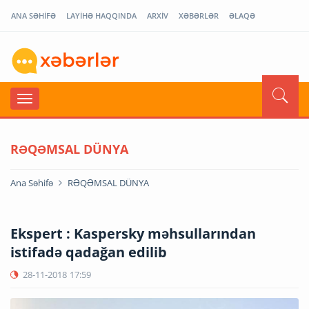
ANA SƏHİFƏ
LAYİHƏ HAQQINDA
ARXİV
XƏBƏRLƏR
ƏLAQƏ
RƏQƏMSAL DÜNYA
Ana Səhifə
RƏQƏMSAL DÜNYA
Ekspert : Kaspersky məhsullarından
istifadə qadağan edilib
28-11-2018
17:59