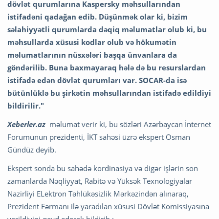
dövlət qurumlarına Kaspersky məhsullarından
istifadəni qadağan edib. Düşünmək olar ki, bizim
səlahiyyətli qurumlarda dəqiq məlumatlar olub ki, bu
məhsullarda xüsusi kodlar olub və hökumətin
məlumatlarının nüsxələri başqa ünvanlara da
göndərilib. Buna baxmayaraq
hələ də bu resurslardan
istifadə edən dövlət qurumları var. SOCAR-da isə
bütünlüklə bu şirkətin məhsullarından istifadə edildiyi
bildirilir."
Xeberler.az
məlumat verir ki, bu sözləri Azərbaycan İnternet
Forumunun prezidenti, İKT sahəsi üzrə ekspert Osman
Gündüz deyib.
Ekspert sonda bu sahədə kordinasiya və digər işlərin son
zamanlarda Nəqliyyat, Rabitə və Yüksək Texnologiyalar
Nazirliyi ELektron Təhlükəsizlik Mərkəzindən alınaraq,
Prezident Fərmanı ilə yaradılan xüsusi Dövlət Komissiyasına