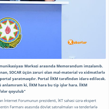
Kommunikasiyası Mərkəzi arasında Memorandum imzalanıb.
unan, SOCAR üçün zəruri olan mal-material və xidmətlərlə
portal yaratmaqdır. Portal İİKM tərəfindən idarə ediləcək.
anlamıram ki, İİKM hara bu tip işlər hara. İİKM
fələr qoyulub"
an İnternet Forumunun prezidenti, İKT sahəsi üzrə ekspert
entin Fərmanı əsasında dövlət satınalmaları və tenderlərlə