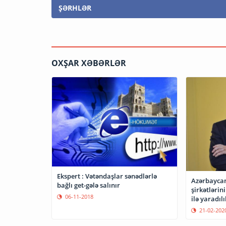
ŞƏRHLƏR
OXŞAR XƏBƏRLƏR
Ekspert : Vətəndaşlar sənədlərlə
Azərbaycan 
bağlı get-gələ salınır
şirkətlərin
06-11-2018
ilə yaradılı
21-02-202