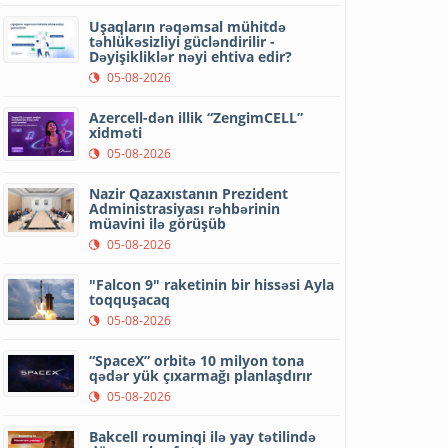
Uşaqların rəqəmsal mühitdə
təhlükəsizliyi gücləndirilir -
Dəyişikliklər nəyi ehtiva edir?
05-08-2026
Azercell-dən illik “ZengimCELL”
xidməti
05-08-2026
Nazir Qazaxıstanın Prezident
Administrasiyası rəhbərinin
müavini ilə görüşüb
05-08-2026
"Falcon 9" raketinin bir hissəsi Ayla
toqquşacaq
05-08-2026
“SpaceX” orbitə 10 milyon tona
qədər yük çıxarmağı planlaşdırır
05-08-2026
Bakcell rouminqi ilə yay tətilində