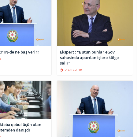
RYTN-də nə baş verir?
Ekspert : "Bütün bunlar eGov
sahəsində aparılan işlərə kölgə
9
salır"
20-10-2018
ktəbə qəbul üçün olan
istemdən danışdı
9