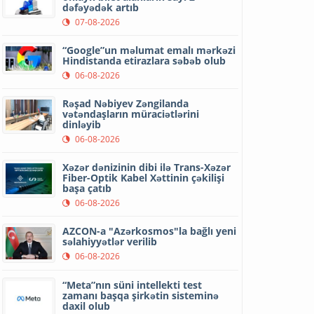
dəfəyədək artıb
07-08-2026
“Google”un məlumat emalı mərkəzi
Hindistanda etirazlara səbəb olub
06-08-2026
Rəşad Nəbiyev Zəngilanda
vətəndaşların müraciətlərini
dinləyib
06-08-2026
Xəzər dənizinin dibi ilə Trans-Xəzər
Fiber-Optik Kabel Xəttinin çəkilişi
başa çatıb
06-08-2026
AZCON-a "Azərkosmos"la bağlı yeni
səlahiyyətlər verilib
06-08-2026
“Meta”nın süni intellekti test
zamanı başqa şirkətin sisteminə
daxil olub