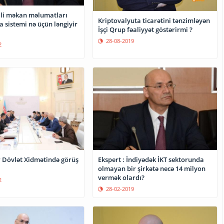
lli məkan məlumatları
Kriptovalyuta ticarətini tənzimləyən
 sistemi nə üçün ləngiyir
İşçi Qrup fəaliyyət göstərirmi ?
28-08-2019
2
r Dövlət Xidmətində görüş
Ekspert : İndiyədək İKT sektorunda
olmayan bir şirkətə necə 14 milyon
vermək olardı?
2
28-02-2019