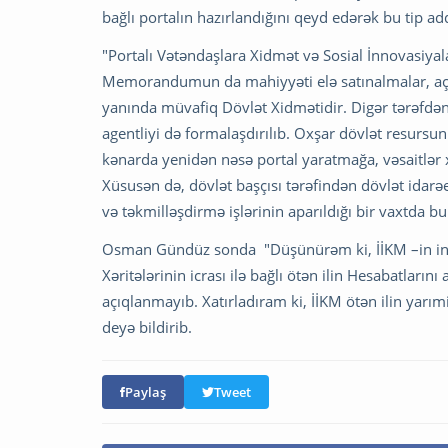
bağlı portalın hazırlandığını qeyd edərək bu tip a
"Portalı Vətəndaşlara Xidmət və Sosial İnnovasiyala
Memorandumun da mahiyyəti elə satınalmalar, açıq
yanında müvafiq Dövlət Xidmətidir. Digər tərəfdən 
agentliyi də formalaşdırılıb. Oxşar dövlət resursu
kənarda yenidən nəsə portal yaratmağa, vəsaitlər
Xüsusən də, dövlət başçısı tərəfindən dövlət idarə
və təkmilləşdirmə işlərinin aparıldığı bir vaxtda b
Osman Gündüz sonda "Düşünürəm ki, İİKM –in indik
Xəritələrinin icrası ilə bağlı ötən ilin Hesabatları
açıqlanmayıb. Xatırladıram ki, İİKM ötən ilin yarımi
deyə bildirib.
Paylaş
Tweet