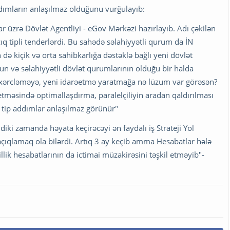
ddımların anlaşılmaz olduğunu vurğulayıb:
r üzrə Dövlət Agentliyi - eGov Mərkəzi hazırlayıb. Adı çəkilən
 tipli tenderlərdi. Bu sahədə səlahiyyətli qurum da İN
də kiçik və orta sahibkarlığa dəstəklə bağlı yeni dövlət
nun və səlahiyyətli dövlət qurumlarının olduğu bir halda
 xərcləməyə, yeni idarəetmə yaratmağa nə lüzum var görəsən?
etməsində optimallaşdırma, paralelçiliyin aradan qaldırılması
u tip addımlar anlaşılmaz görünür"
i zamanda həyata keçirəcəyi ən faydalı iş Strateji Yol
nı açıqlamaq ola bilərdi. Artıq 3 ay keçib amma Hesabatlar hələ
llik hesabatlarının da ictimai müzakirəsini təşkil etməyib"-