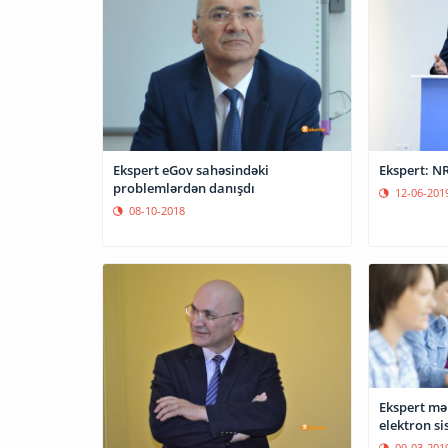
Ekspert eGov sahəsindəki
Ekspert: N
problemlərdən danışdı
12-06-201
08-10-2018
Ekspert mə
elektron s
09-03-201