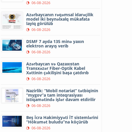
06-08-2026
Azərbaycanın rəqəmsal idarəçilik
model iki beynəlxalq mükafata
layiq görülüb
06-08-2026
DSMF 7 ayda 135 minə yaxın
elektron arayış verib
06-08-2026
Azərbaycan və Qazaxıstan
Transxəzər Fiber-Optik Kabel
Xəttinin çəkilişini başa çatdırıb
06-08-2026
Nazirlik: “Mobil notariat” tətbiqinin
“mygov”a tam inteqrasiyası
istiqamətində işlər davam etdirilir
06-08-2026
Beş İcra Hakimiyyəti İT sistemlərini
“Hökumət buludu”na köçürüb
06-08-2026