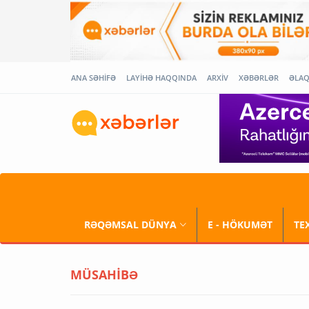
ANA SƏHİFƏ
LAYİHƏ HAQQINDA
ARXİV
XƏBƏRLƏR
ƏLA
RƏQƏMSAL DÜNYA
E - HÖKUMƏT
TE
MÜSAHİBƏ