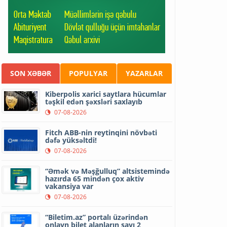
SON XƏBƏR
POPULYAR
YAZARLAR
Kiberpolis xarici saytlara hücumlar
təşkil edən şəxsləri saxlayıb
07-08-2026
Fitch ABB-nin reytinqini növbəti
dəfə yüksəltdi!
07-08-2026
“Əmək və Məşğulluq” altsistemində
hazırda 65 mindən çox aktiv
vakansiya var
07-08-2026
“Biletim.az” portalı üzərindən
onlayn bilet alanların sayı 2