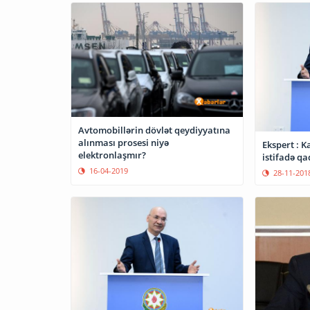
Avtomobillərin dövlət qeydiyyatına
alınması prosesi niyə
Ekspert : 
elektronlaşmır?
istifadə qa
16-04-2019
28-11-201