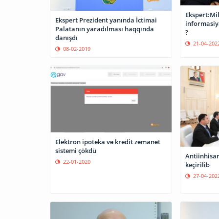
Ekspert:Mi
Ekspert Prezident yanında İctimai
informasiya
Palatanın yaradılması haqqında
?
danışdı
21-04-202
08-02-2019
Elektron ipoteka və kredit zəmanət
sistemi çökdü
Antiinhisa
22-01-2020
keçirilib
27-04-202