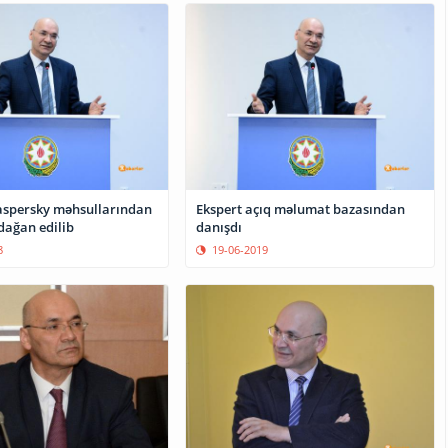
Kaspersky məhsullarından
Ekspert açıq məlumat bazasından
dağan edilib
danışdı
8
19-06-2019