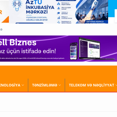
QƏ
XNOLOGİYA
TƏNZİMLƏMƏ
TELEKOM VƏ NƏQLİYYAT