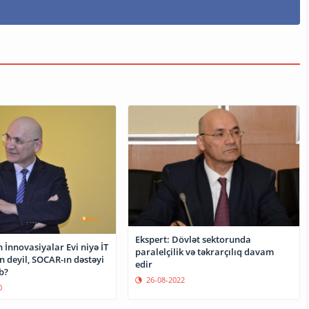
Ekspert: Dövlət sektorunda
İnnovasiyalar Evi niyə İT
paralelçilik və təkrarçılıq davam
in deyil, SOCAR-ın dəstəyi
edir
b?
26-08-2022
0