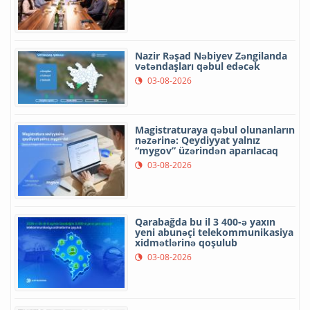
Nazir Rəşad Nəbiyev Zəngilanda
vətəndaşları qəbul edəcək
03-08-2026
Magistraturaya qəbul olunanların
nəzərinə: Qeydiyyat yalnız
“mygov” üzərindən aparılacaq
03-08-2026
Qarabağda bu il 3 400-ə yaxın
yeni abunəçi telekommunikasiya
xidmətlərinə qoşulub
03-08-2026