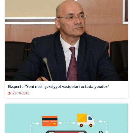
Ekspert : "Yeni nəsil şəxsiyyət vəsiqələri ortada yoxdur"
22-10-2018