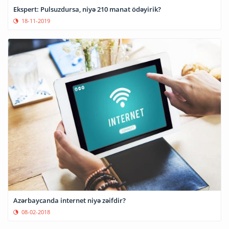
Ekspert: Pulsuzdursa, niyə 210 manat ödəyirik?
18-11-2019
Azərbaycanda internet niyə zəifdir?
08-02-2018