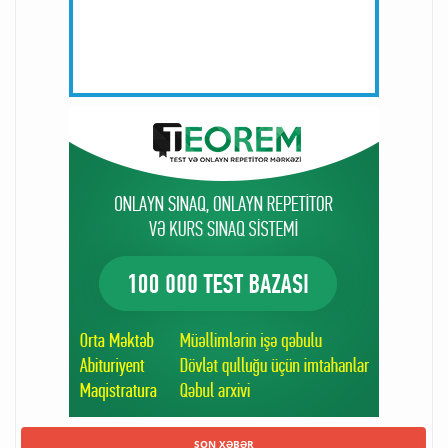
SON XƏBƏR