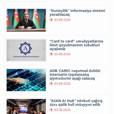
“Dənizçilik” informasiya sistemi
yaradılacaq
03-08-2026
"Card to card" əməliyyatlarına
limit qoyulmasının səbəbləri
açıqlanıb
03-08-2026
ADB: CAREC rəqəmsal dəhlizi
internetin topdansatış
qiymətlərini aşağı salacaq
03-08-2026
“ASAN AI Hub” növbəti çağırış
üzrə qalib həll müəyyən edib
03-08-2026