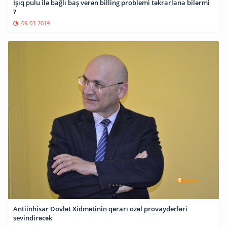
İşıq pulu ilə bağlı baş verən billing problemi təkrarlana bilərmi
?
09-03-2019
Antiinhisar Dövlət Xidmətinin qərarı özəl provayderləri
sevindirəcək