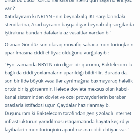
onda bu qədər xərclə hansısa bir stend qurmağa nə ehtiyac
var ?
Xatırlayıram ki NRTYN –nin beynəlxalq İKT sərgilərindəki
stendlərinə, Azərbaycanın başqa digər beynəlxalq sərgilərdə
iştirakına bundan dəfələrlə az vəsaitlər xərclənib."
Osman Gündüz son olaraq müvafiq sahədə monitorinqlərin
aparılmasına ciddi ehtiyac olduğunu vurğulayıb :
"Eyni zamanda NRYTN-nin digər bir qurumu, Baktelecom-la
bağlı da ciddi yoxlamaların aparıldığı bildirilir. Burada da,
son bir ildə böyük vəsaitlər ayrılmağına baxmayaraq hələlik
ortda bir iş görsənmir. Hələdə dövlətə məxsus olan kabel-
kanal sistemindən dövlət və özəl provayderlərin bərabər
əsaslarla istifadəsi üçün Qaydalar hazırlanmayıb.
Düşünürəm ki Baktelecom tərəfindən geniş zolaqlı internet
infrastrukturun yaradılması istiqamətində həyata keçirdiyi
layihələrin monitorinqinin aparılmasına ciddi ehtiyac var."