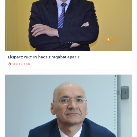
Ekspert: NRYTN haqsız rəqabət aparır
00-00-0000