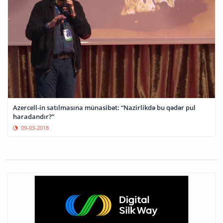
Azercell-in satılmasına münasibət: “Nazirlikdə bu qədər pul
haradandır?”
09-03-2018