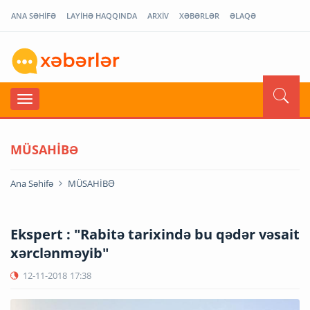
ANA SƏHİFƏ
LAYİHƏ HAQQINDA
ARXİV
XƏBƏRLƏR
ƏLAQƏ
MÜSAHİBƏ
Ana Səhifə
MÜSAHİBƏ
Ekspert : "Rabitə tarixində bu qədər vəsait
xərclənməyib"
12-11-2018
17:38