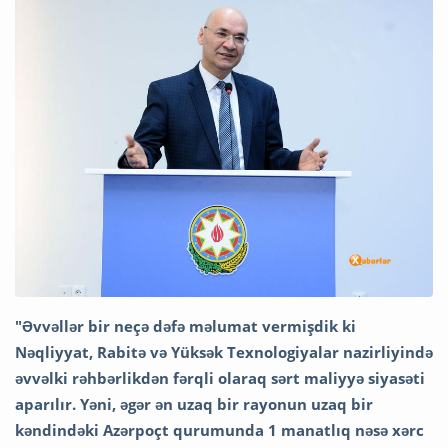
"Əvvəllər bir neçə dəfə məlumat vermişdik ki
Nəqliyyat, Rabitə və Yüksək Texnologiyalar nazirliyində
əvvəlki rəhbərlikdən fərqli olaraq sərt maliyyə siyasəti
aparılır. Yəni, əgər ən uzaq bir rayonun uzaq bir
kəndindəki Azərpoçt qurumunda 1 manatlıq nəsə xərc