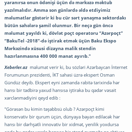
yaranırsa onun ödənişi üçün də mərkəzə məktub
yazılmalıdır. Amma son günlərdə əldə etdiyimiz
məlumatlar göstərir ki bu cür sərt yanaşma sektordakı
bütün sahələrə şamil olunmur. Bir neçə gün öncə
məlumat yayıldı ki, dövlət poçt operatoru “Azərpoçt”
“BakuTel -2018”-də
iştirak etmək üçün Baku Ekspo
Mərkəzində xüsusi dizayna malik stendin
hazırlanmasına 400 000 manat ayırıb."
Xeberler.az
məlumat verir ki, bu sözləri Azərbaycan İnternet
Forumunun prezidenti, İKT sahəsi üzrə ekspert Osman
Gündüz deyib.
Ekspert eyni zamanda rabitə tarixində hər
hansı bir tədbirə yaxud hansısa iştiraka bu qədər vəsait
xərclənmədiyini qeyd edib :
"Görəsən bu kimin təşəbbsü olub ? Azərpoçt kimi
konservativ bir qurum üçün, dünyaya bəyan ediləcək hər
hansı bir dərhşətli innovativ bir xidmət, yenilik yoxdursa