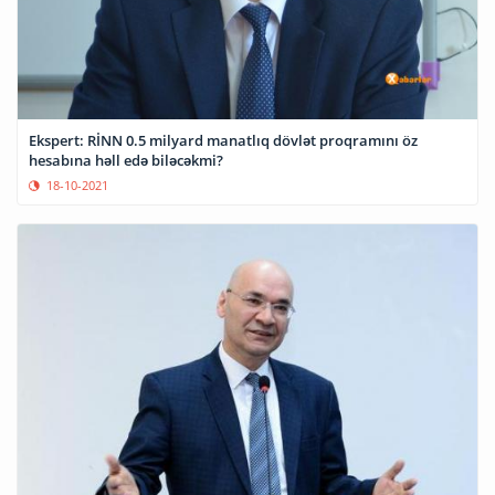
Ekspert: RİNN 0.5 milyard manatlıq dövlət proqramını öz
hesabına həll edə biləcəkmi?
18-10-2021