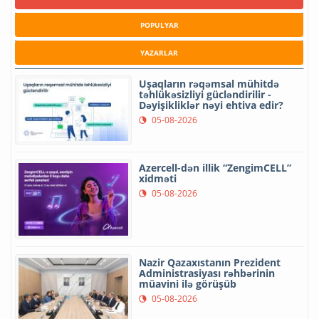
POPULYAR
YAZARLAR
Uşaqların rəqəmsal mühitdə
təhlükəsizliyi gücləndirilir -
Dəyişikliklər nəyi ehtiva edir?
05-08-2026
Azercell-dən illik “ZengimCELL”
xidməti
05-08-2026
Nazir Qazaxıstanın Prezident
Administrasiyası rəhbərinin
müavini ilə görüşüb
05-08-2026