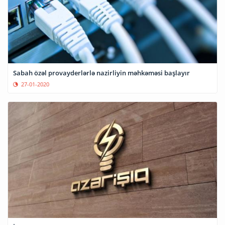
Sabah özəl provayderlərlə nazirliyin məhkəməsi başlayır
27-01-2020