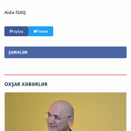
Aida İSAQ
Paylaş
Tweet
ŞƏRHLƏR
OXŞAR XƏBƏRLƏR