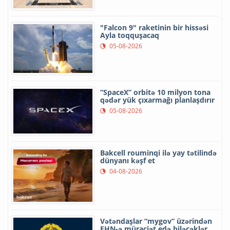
"Falcon 9" raketinin bir hissəsi
Ayla toqquşacaq
05-08-2026
“SpaceX” orbitə 10 milyon tona
qədər yük çıxarmağı planlaşdırır
05-08-2026
Bakcell rouminqi ilə yay tətilində
dünyanı kəşf et
04-08-2026
Vətəndaşlar “mygov” üzərindən
FHN-ə müraciət edə biləcəklər