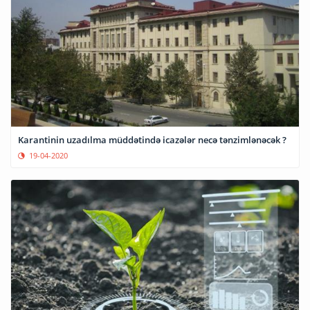
Karantinin uzadılma müddətində icazələr necə tənzimlənəcək ?
19-04-2020