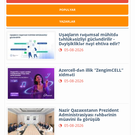
POPULYAR
YAZARLAR
Uşaqların rəqəmsal mühitdə
təhlükəsizliyi gücləndirilir -
Dəyişikliklər nəyi ehtiva edir?
05-08-2026
Azercell-dən illik “ZengimCELL”
xidməti
05-08-2026
Nazir Qazaxıstanın Prezident
Administrasiyası rəhbərinin
müavini ilə görüşüb
05-08-2026