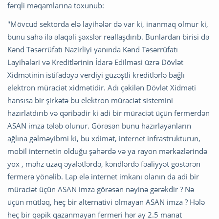
fərqli məqamlarına toxunub:
"Mövcud sektorda elə layihələr də var ki, inanmaq olmur ki,
bunu sahə ilə əlaqəli şəxslər reallaşdırıb. Bunlardan birisi də
Kənd Təsərrüfatı Nazirliyi yanında Kənd Təsərrüfatı
Layihələri və Kreditlərinin
İdarə Edilməsi üzrə Dövlət
Xidmətinin istifadəyə verdiyi güzəştli kreditlərlə bağlı
elektron müraciət xidmətidir. Adı çəkilən Dövlət Xidməti
hansısa bir şirkətə bu elektron müraciət sistemini
hazırlatdırıb və qəribədir ki adi bir müraciət üçün fermerdən
ASAN imza tələb olunur. Görəsən bunu hazırlayanların
ağlına gəlməyibmi ki, bu xdimət, internet infrastrukturun,
mobil internetin olduğu şəhərdə və ya rayon mərkəzlərində
yox , məhz uzaq əyalətlərdə, kəndlərdə fəaliyyət göstərən
fermerə yönəlib. Lap elə internet imkanı olanın da adi bir
müraciət üçün ASAN imza görəsən nəyinə gərəkdir ? Nə
üçün mütləq, heç bir alternativi olmayan ASAN imza ? Hələ
heç bir qəpik qazanmayan fermeri hər ay 2.5 manat