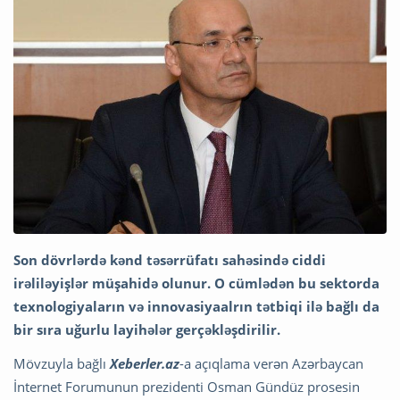
Son dövrlərdə kənd təsərrüfatı sahəsində ciddi
irəliləyişlər müşahidə olunur. O cümlədən bu sektorda
texnologiyaların və innovasiyaalrın tətbiqi ilə bağlı da
bir sıra uğurlu layihələr gerçəkləşdirilir.
Mövzuyla bağlı
Xeberler.az
-a açıqlama verən Azərbaycan
İnternet Forumunun prezidenti Osman Gündüz prosesin