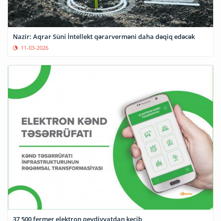
Nazir: Aqrar Süni İntellekt qərarverməni daha dəqiq edəcək
11-03-2026
37,500 fermer elektron qeydiyyatdan keçib