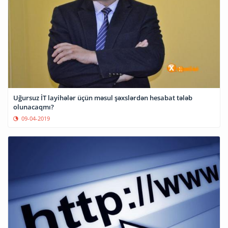
Uğursuz İT layihələr üçün məsul şəxslərdən hesabat tələb
olunacaqmı?
09-04-2019