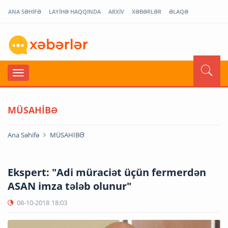
ANA SƏHİFƏ
LAYİHƏ HAQQINDA
ARXİV
XƏBƏRLƏR
ƏLAQƏ
MÜSAHİBƏ
Ana Səhifə
MÜSAHİBƏ
Ekspert: "Adi müraciət üçün fermerdən
ASAN imza tələb olunur"
08-10-2018
18:03