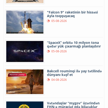
"Falcon 9" raketinin bir hissəsi
Ayla toqquşacaq
05-08-2026
“SpaceX” orbitə 10 milyon tona
qədər yük çıxarmağı planlaşdırır
05-08-2026
Bakcell rouminqi ilə yay tətilində
dünyanı kəşf et
04-08-2026
Vətəndaşlar “mygov” üzərindən
FHN-ə müraciət edə biləcəklər