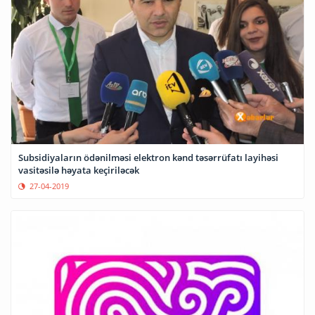
Subsidiyaların ödənilməsi elektron kənd təsərrüfatı layihəsi
vasitəsilə həyata keçiriləcək
27-04-2019