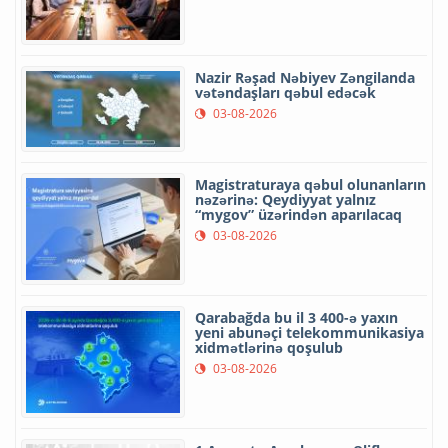
Nazir Rəşad Nəbiyev Zəngilanda
vətəndaşları qəbul edəcək
03-08-2026
Magistraturaya qəbul olunanların
nəzərinə: Qeydiyyat yalnız
“mygov” üzərindən aparılacaq
03-08-2026
Qarabağda bu il 3 400-ə yaxın
yeni abunəçi telekommunikasiya
xidmətlərinə qoşulub
03-08-2026