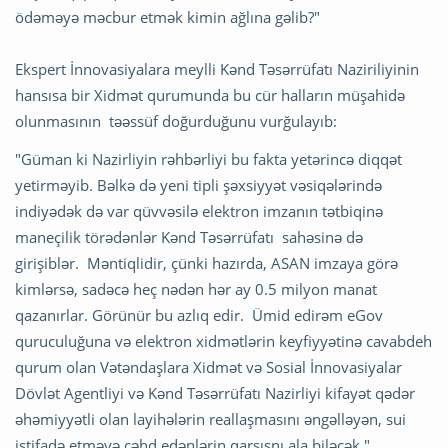
ödəməyə məcbur etmək kimin ağlına gəlib?"
Ekspert İnnovasiyalara meylli Kənd Təsərrüfatı Naziriliyinin
hansısa bir Xidmət qurumunda bu cür halların müşahidə
olunmasının təəssüf doğurduğunu vurğulayıb:
"Güman ki Nazirliyin rəhbərliyi bu fakta yetərincə diqqət
yetirməyib. Bəlkə də yeni tipli şəxsiyyət vəsiqələrində
indiyədək də var qüvvəsilə elektron imzanın tətbiqinə
maneçilik törədənlər Kənd Təsərrüfatı sahəsinə də
girişiblər. Məntiqlidir, çünki hazırda, ASAN imzaya görə
kimlərsə, sadəcə heç nədən hər ay 0.5 milyon manat
qazanırlar. Görünür bu azlıq edir. Ümid edirəm eGov
quruculuğuna və elektron xidmətlərin keyfiyyətinə cavabdeh
qurum olan Vətəndaşlara Xidmət və Sosial İnnovasiyalar
Dövlət Agentliyi və Kənd Təsərrüfatı Nazirliyi kifayət qədər
əhəmiyyətli olan layihələrin reallaşmasını əngəlləyən, sui
istifadə etməyə cəhd edənlərin qarşısnı ala biləcək."