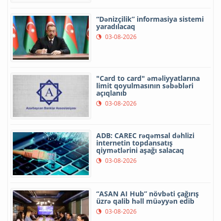
“Dənizçilik” informasiya sistemi
yaradılacaq
03-08-2026
"Card to card" əməliyyatlarına
limit qoyulmasının səbəbləri
açıqlanıb
03-08-2026
ADB: CAREC rəqəmsal dəhlizi
internetin topdansatış
qiymətlərini aşağı salacaq
03-08-2026
“ASAN AI Hub” növbəti çağırış
üzrə qalib həll müəyyən edib
03-08-2026