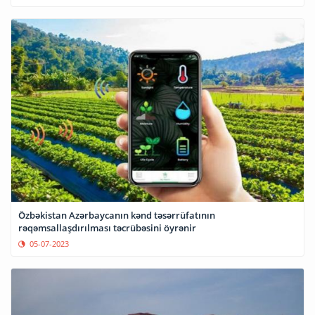
Özbəkistan Azərbaycanın kənd təsərrüfatının
rəqəmsallaşdırılması təcrübəsini öyrənir
05-07-2023