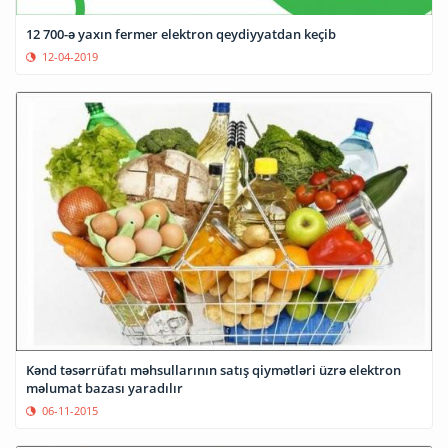
12 700-ə yaxın fermer elektron qeydiyyatdan keçib
12-04-2019
Kənd təsərrüfatı məhsullarının satış qiymətləri üzrə elektron
məlumat bazası yaradılır
06-11-2015