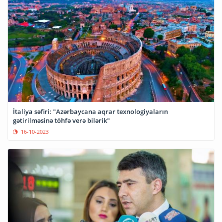
İtaliya səfiri: "Azərbaycana aqrar texnologiyaların
gətirilməsinə töhfə verə bilərik"
16-10-2023