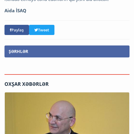
Aida İSAQ
Paylaş
Tweet
ŞƏRHLƏR
OXŞAR XƏBƏRLƏR