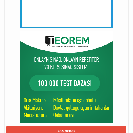
SON XƏBƏR