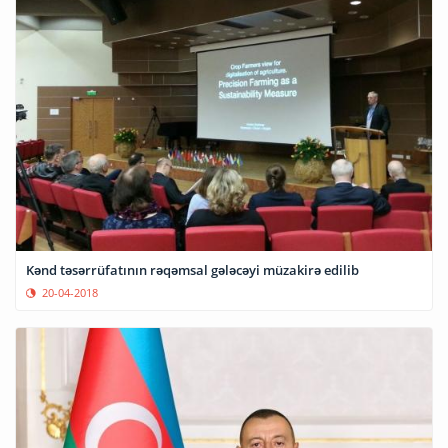
Kənd təsərrüfatının rəqəmsal gələcəyi müzakirə edilib
20-04-2018