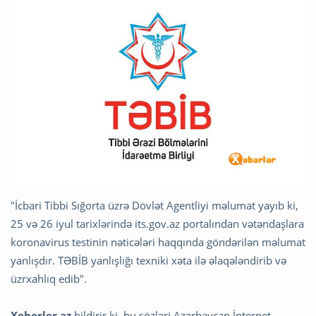
"İcbari Tibbi Sığorta üzrə Dövlət Agentliyi məlumat yayıb ki,
25 və 26 iyul tarixlərində its.gov.az portalından vətəndaşlara
koronavirus testinin nəticələri haqqında göndərilən məlumat
yanlışdır. TƏBİB yanlışlığı texniki xəta ilə əlaqələndirib və
üzrxahlıq edib".
Xeberler.az
bildirir ki, bu sözləri Azərbaycan İnternet