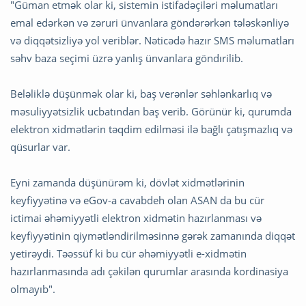
"Güman etmək olar ki, sistemin istifadəçiləri məlumatları
emal edərkən və zəruri ünvanlara göndərərkən tələskənliyə
və diqqətsizliyə yol veriblər. Nəticədə hazır SMS məlumatları
səhv baza seçimi üzrə yanlış ünvanlara göndırilib.
Beləliklə düşünmək olar ki, baş verənlər səhlənkarlıq və
məsuliyyətsizlik ucbatından baş verib. Görünür ki, qurumda
elektron xidmətlərin təqdim edilməsi ilə bağlı çatışmazlıq və
qüsurlar var.
Eyni zamanda düşünürəm ki, dövlət xidmətlərinin
keyfiyyətinə və eGov-a cavabdeh olan ASAN da bu cür
ictimai əhəmiyyətli elektron xidmətin hazırlanması və
keyfiyyətinin qiymətləndirilməsinnə gərək zamanında diqqət
yetirəydi. Təəssüf ki bu cür əhəmiyyətli e-xidmətin
hazırlanmasında adı çəkilən qurumlar arasında kordinasiya
olmayıb".