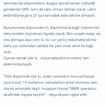
təminatında alqoritmlərin düzgün qurulmaması indiyədk
göndərilən SMS -lərin də səhv olması demək olardı. Lakin
bildirildiyinə görə 25 iyul tarixədək belə səhvlər olmayıb.
Bununla belə düşünürəm ki, alqoritmlərlə bağlı sistemin bir
daha testdən keçirilməsi faydalı olardı. İlkin araşdırmalar isə
onu deməyə əsas verir ki, bu cür yanlış məlumatlandırma
daha çox sistemdən istifadə ilə, yəni insan amili ilə bağlı
olub.
Güman etmək olar ki , məlumatlandırma sistemi tam
elektronlaşmayıb.
"Yəni düşünmək olar ki, analiz verənlərin mövcud bazası
üzrə Covid -19 testlərinin nəticələrinin emal olunması tam
olaraq avtomatik deyil, müəyyən hissəsi TƏBİB operatoru
tərəfindən həyata keçirilir" - deyə ekspert qeyd edib.