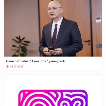
Osman Gündüz: "Asan imza" yenə çöküb
04-03-2025