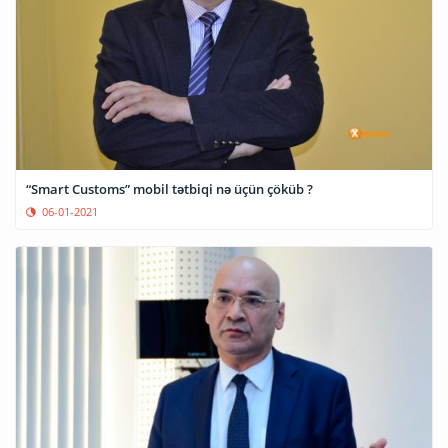
“Smart Customs” mobil tətbiqi nə üçün çöküb ?
06-01-2021