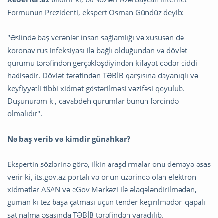
Formunun Prezidenti, ekspert Osman Gündüz deyib:
"Əslində baş verənlər insan sağlamlığı və xüsusən də
koronavirus infeksiyası ilə bağlı olduğundan və dövlət
qurumu tərəfindən gerçəkləşdiyindən kifayət qədər ciddi
hadisədir. Dövlət tərəfindən TƏBİB qarşısına dayanıqlı və
keyfiyyətli tibbi xidmət göstərilməsi vəzifəsi qoyulub.
Düşünürəm ki, cavabdeh qurumlar bunun fərqində
olmalıdır".
Nə baş verib və kimdir günahkar?
Ekspertin sözlərinə görə, ilkin araşdırmalar onu deməyə əsas
verir ki, its.gov.az portalı və onun üzərində olan elektron
xidmətlər ASAN və eGov Mərkəzi ilə əlaqələndirilmədən,
güman ki tez başa çatması üçün tender keçirilmədən qapalı
satınalma əsasında TƏBİB tərəfindən yaradılıb.