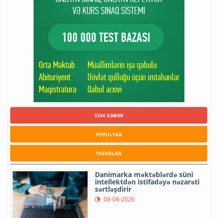
SON XƏBƏR
POPULYAR
YAZARLAR
Danimarka məktəblərdə süni
intellektdən istifadəyə nəzarəti
sərtləşdirir
08-08-2026