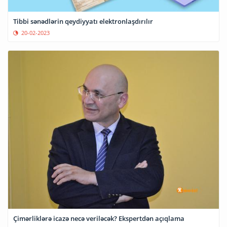
Tibbi sənədlərin qeydiyyatı elektronlaşdırılır
20-02-2023
Çimərliklərə icazə necə veriləcək? Ekspertdən açıqlama