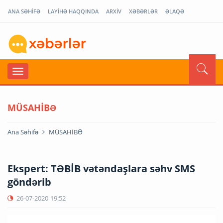
ANA SƏHİFƏ
LAYİHƏ HAQQINDA
ARXİV
XƏBƏRLƏR
ƏLAQƏ
MÜSAHİBƏ
Ana Səhifə
MÜSAHİBƏ
Ekspert: TƏBİB vətəndaşlara səhv SMS
göndərib
26-07-2020
19:52