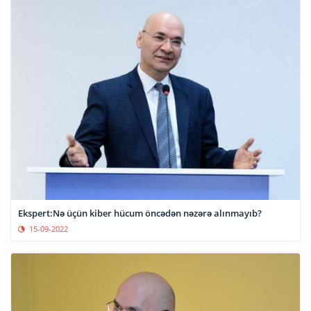
Ekspert:Nə üçün kiber hücum öncədən nəzərə alınmayıb?
15-09-2022