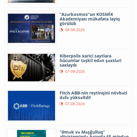
“Azərkosmos”un KOSMİK
Akademiyası mükafata layiq
görülüb
08-08-2026
Kiberpolis xarici saytlara
hücumlar təşkil edən şəxsləri
saxlayıb
07-08-2026
Fitch ABB-nin reytinqini növbəti
dəfə yüksəltdi!
07-08-2026
“Əmək və Məşğulluq”
altsistemində hazırda 65 mindən