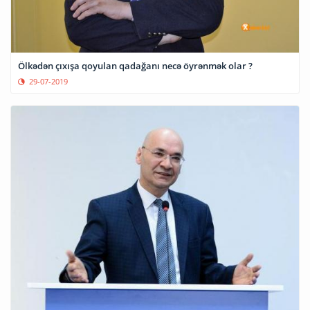
Ölkədən çıxışa qoyulan qadağanı necə öyrənmək olar ?
29-07-2019