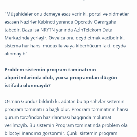
"Müşahidələr onu deməyə əsas verir ki, portal və xidmətlər
əsasən Nazirlər Kabineti yanında Operativ Qərargaha
tabedir. Baza isə NRYTN yanında AzİnTelekom Data
Mərkəzində yerləşir. Əvvəlcə onu qeyd etmək vacibdir ki,
sistemə hər hansı müdaxilə və ya kiberhücum faktı qeydə
alınmayıb".
Problem sistemin proqram təminatının
alqoritmlərində olub, yoxsa proqramdan düzgün
istifadə olunmayıb?
Osman Gündüz bildirib ki, adətən bu tip səhvlər sistemin
proqram təminatı ilə bağlı olur. Proqram təminatının hansı
qurum tərəfindən hazırlanması haqqında məlumat
verilməyib. Bu sistemin Proqram təminatında problem ola
biləcəyi inandırıcı görsənmir. Çünki sistemin proqram