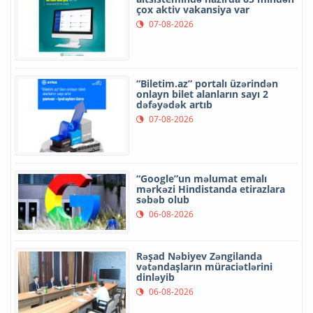
çox aktiv vakansiya var
07-08-2026
“Biletim.az” portalı üzərindən
onlayn bilet alanların sayı 2
dəfəyədək artıb
07-08-2026
“Google”un məlumat emalı
mərkəzi Hindistanda etirazlara
səbəb olub
06-08-2026
Rəşad Nəbiyev Zəngilanda
vətəndaşların müraciətlərini
dinləyib
06-08-2026