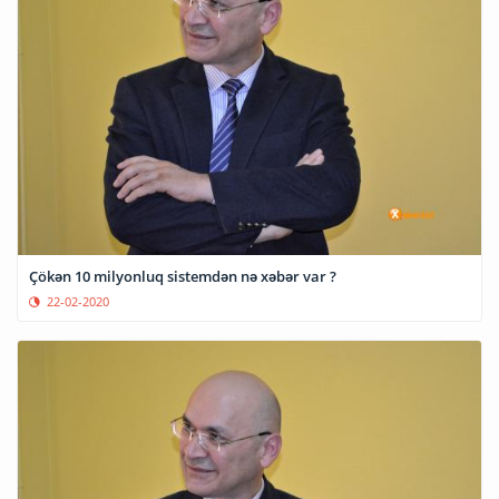
Çökən 10 milyonluq sistemdən nə xəbər var ?
22-02-2020