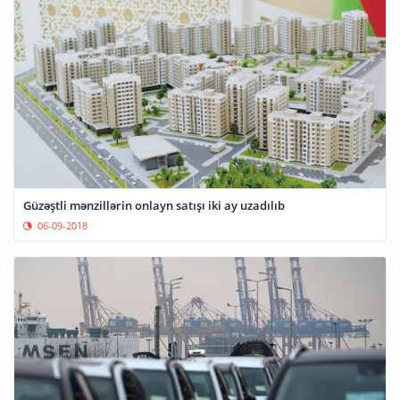
Güzəştli mənzillərin onlayn satışı iki ay uzadılıb
06-09-2018