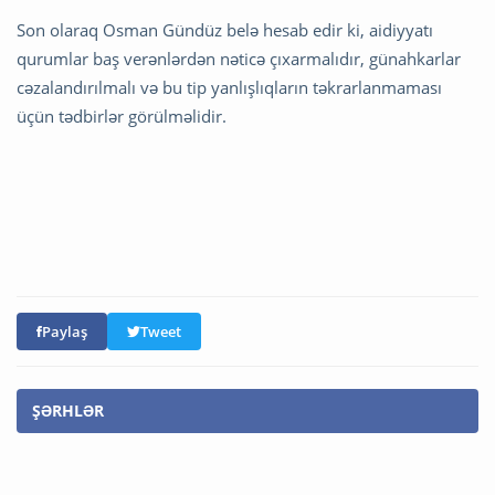
Son olaraq Osman Gündüz belə hesab edir ki, aidiyyatı
qurumlar baş verənlərdən nəticə çıxarmalıdır, günahkarlar
cəzalandırılmalı və bu tip yanlışlıqların təkrarlanmaması
üçün tədbirlər görülməlidir.
Paylaş
Tweet
ŞƏRHLƏR