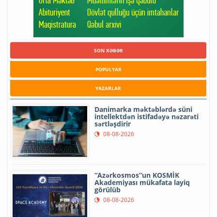
SON XƏBƏR
POPULYAR
YAZARLAR
Danimarka məktəblərdə süni
intellektdən istifadəyə nəzarəti
sərtləşdirir
08-08-2026
“Azərkosmos”un KOSMİK
Akademiyası mükafata layiq
görülüb
08-08-2026