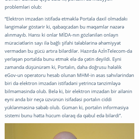
problemləri olub:
“Elektron imzadan istifadə etməklə Portala daxil olmadakı
ləngimələr göstərir ki, qabaqcadan bu məqamlar nəzərə
alınmayıb. Hansı ki onlar MİDA-nın gözlənilən onlayn
müraciətlərin sayı ilə bağlı şifahi tələblərinə əhəmiyyət
vermədən bu gücü artıra bilərdilər. Hazırda AzİnTelecom-da
yerləşən portalda bunu etmək elə də çətin deyildi. Eyni
zamanda düşünürəm ki, Portalın, daha doğrusu hələlik
eGov-un operatoru hesab olunan MHM-in əsas səhvlərindən
biri də elektron imzadan istifadəni yetrincə tənzimləyə
bilməməsində olub. Belə ki, bir elektron imzadan bir ailənin
eyni anda bir neçə üzvünün isifadəsi portalın ciddi
yüklənməsinə səbəb olub. Güman ki, portalın informasiya
sistemi bunu hətta hücum olaraq da qəbul edə bilərdi”.