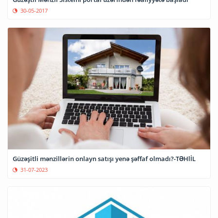
30-05-2017
Güzəşitli mənzillərin onlayn satışı yenə şəffaf olmadı?-TƏHlİL
31-07-2023