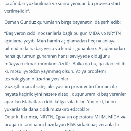
tərəfindən yoxlanılmalı və sonra yenidən bu prosesə start
verilməlidir”.
Osman Gündüz qurumların birgə bəyanatını da şərh edib:
“Baş verən ciddi nöqsanlarla bağlı bu gün MİDA və NRYTN
açıqlama yayıb. Mən həmin açıqlamadan heç nə anlaya
bilmədim ki nə baş verib və kimdir günahkar?. Açıqlamadan
hansı qurumun günahının hansı səviyyədə olduğunu
müəyyən etmək mümkünsüzdür. Bəlkə də bu, qəsdən edilib
ki, məsuliyyətdən yayınmaq olsun. Və ya problemi
texnologiyanın üzərinə yıxsınlar.
Güzəştli mənzil satışı aksiyasının prezidentin fərmanı ilə
həyata keçirildiyini nəzərə alsaq , düşünürəm ki baş verənlər
aparılan islahatlara ciddi kölgə sala bilər. Yəqin ki, bunu
yuxarılarda daha ciddi müzakirə edəcəklər.
Odur ki fikrimcə, NRYTN, Egov-un operatoru MHM, MİDA və
proqarm təminatını hazırlayan RİSK şirkəti baş verənlərlə