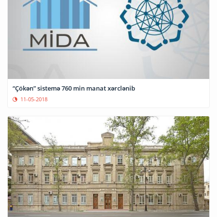
“Çökən” sistemə 760 min manat xərclənib
11-05-2018