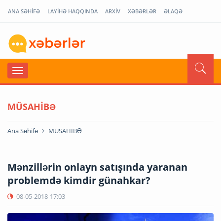
ANA SƏHİFƏ
LAYİHƏ HAQQINDA
ARXİV
XƏBƏRLƏR
ƏLAQƏ
MÜSAHİBƏ
Ana Səhifə
MÜSAHİBƏ
Mənzillərin onlayn satışında yaranan
problemdə kimdir günahkar?
08-05-2018
17:03