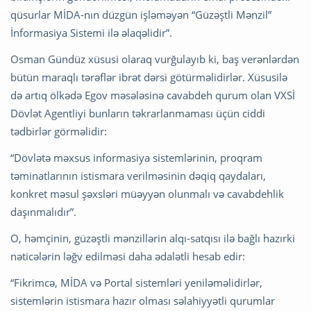
qüsurlar MİDA-nın düzgün işləməyən “Güzəştli Mənzil”
İnformasiya Sistemi ilə əlaqəlidir”.
Osman Gündüz xüsusi olaraq vurğulayıb ki, baş verənlərdən
bütün maraqlı tərəflər ibrət dərsi götürməlidirlər. Xüsusilə
də artıq ölkədə Egov məsələsinə cavabdeh qurum olan VXSİ
Dövlət Agentliyi bunların təkrarlanmaması üçün ciddi
tədbirlər görməlidir:
“Dövlətə məxsus informasiya sistemlərinin, proqram
təminatlarının istismara verilməsinin dəqiq qaydaları,
konkret məsul şəxsləri müəyyən olunmalı və cavabdehlik
daşınmalıdır”.
O, həmçinin, güzəştli mənzillərin alqı-satqısı ilə bağlı hazırki
nəticələrin ləğv edilməsi daha ədalətli hesab edir:
“Fikrimcə, MİDA və Portal sistemləri yeniləməlidirlər,
sistemlərin istismara hazır olması səlahiyyətli qurumlar