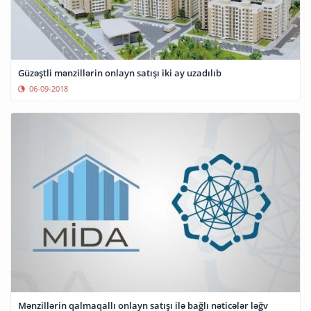
Güzəştli mənzillərin onlayn satışı iki ay uzadılıb
06-09-2018
Mənzillərin qalmaqallı onlayn satışı ilə bağlı nəticələr ləğv