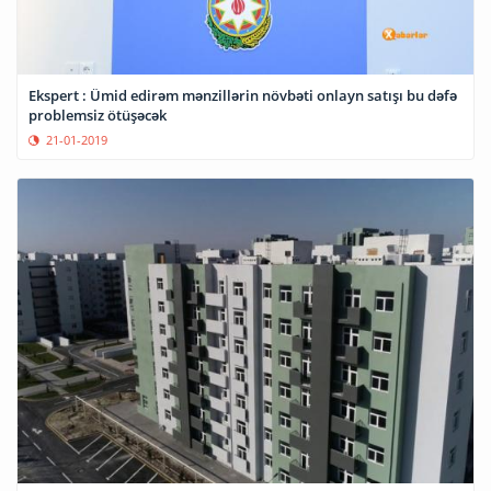
Ekspert : Ümid edirəm mənzillərin növbəti onlayn satışı bu dəfə
problemsiz ötüşəcək
21-01-2019