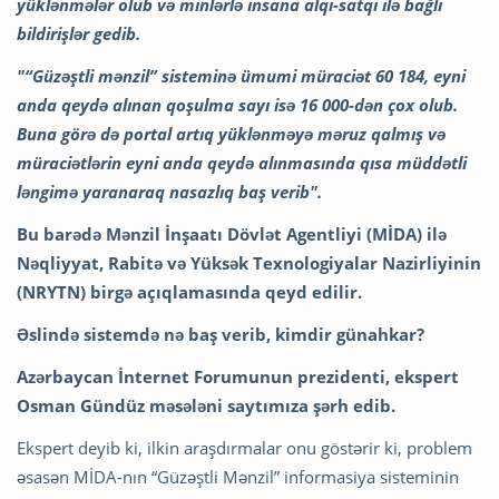
yüklənmələr olub və minlərlə insana alqı-satqı ilə bağlı
bildirişlər gedib.
"“Güzəştli mənzil” sisteminə ümumi müraciət 60 184, eyni
anda qeydə alınan qoşulma sayı isə 16 000-dən çox olub.
Buna görə də portal artıq yüklənməyə məruz qalmış və
müraciətlərin eyni anda qeydə alınmasında qısa müddətli
ləngimə yaranaraq nasazlıq baş verib".
Bu barədə Mənzil İnşaatı Dövlət Agentliyi (MİDA) ilə
Nəqliyyat, Rabitə və Yüksək Texnologiyalar Nazirliyinin
(NRYTN) birgə açıqlamasında qeyd edilir.
Əslində sistemdə nə baş verib, kimdir günahkar?
Azərbaycan İnternet Forumunun prezidenti, ekspert
Osman Gündüz məsələni saytımıza şərh edib.
Ekspert deyib ki, ilkin araşdırmalar onu göstərir ki, problem
əsasən MİDA-nın “Güzəştli Mənzil” informasiya sisteminin