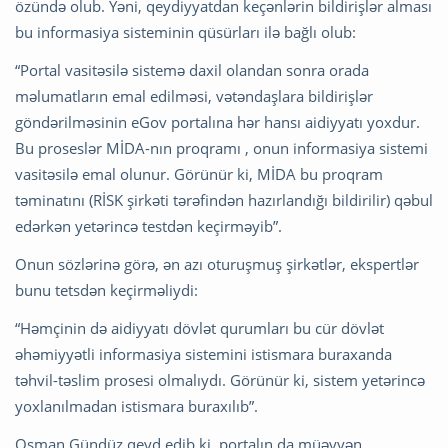
özündə olub. Yəni, qeydiyyatdan keçənlərin bildirişlər alması
bu informasiya sisteminin qüsürları ilə bağlı olub:
“Portal vasitəsilə sistemə daxil olandan sonra orada
məlumatların emal edilməsi, vətəndaşlara bildirişlər
göndərilməsinin eGov portalına hər hansı aidiyyatı yoxdur.
Bu proseslər MİDA-nın proqramı , onun informasiya sistemi
vasitəsilə emal olunur. Görünür ki, MİDA bu proqram
təminatını (RİSK şirkəti tərəfindən hazırlandığı bildirilir) qəbul
edərkən yetərincə testdən keçirməyib”.
Onun sözlərinə görə, ən azı oturuşmuş şirkətlər, ekspertlər
bunu tetsdən keçirməliydi:
“Həmçinin də aidiyyatı dövlət qurumları bu cür dövlət
əhəmiyyətli informasiya sistemini istismara buraxanda
təhvil-təslim prosesi olmalıydı. Görünür ki, sistem yetərincə
yoxlanılmadan istismara buraxılıb”.
Osman Gündüz qeyd edib ki, portalın da müəyyən