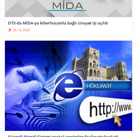
DTX-da MİDA-ya kiberhücumla bağlı cinayət işi açılıb
26-12-2025
Güzəştli Mənzil Sistemi portal üzərindən fəaliyyətə başladı