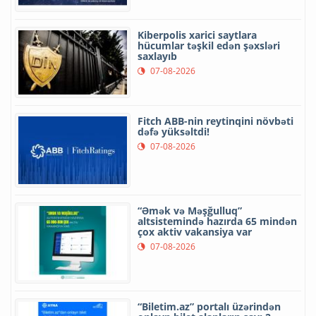
Kiberpolis xarici saytlara
hücumlar təşkil edən şəxsləri
saxlayıb
07-08-2026
Fitch ABB-nin reytinqini növbəti
dəfə yüksəltdi!
07-08-2026
“Əmək və Məşğulluq”
altsistemində hazırda 65 mindən
çox aktiv vakansiya var
07-08-2026
“Biletim.az” portalı üzərindən