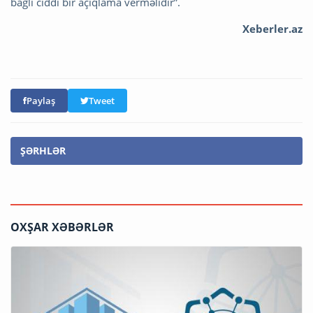
bağlı ciddi bir açıqlama verməlidir”.
Xeberler.az
Paylaş
Tweet
ŞƏRHLƏR
OXŞAR XƏBƏRLƏR