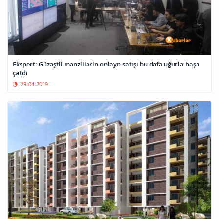
Ekspert: Güzəştli mənzillərin onlayn satışı bu dəfə uğurla başa
çatdı
29-04-2019