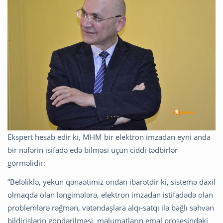
Ekspert hesab edir ki, MHM bir elektron imzadan eyni anda
bir nəfərin isifadə edə bilməsi üçün ciddi tədbirlər
görməlidir:
“Beləliklə, yekun qənaətimiz ondan ibarətdir ki, sistemə daxil
olmaqda olan ləngimələrə, elektron imzadan istifadədə olan
problemlərə rəğmən, vətəndaşlara alqı-satqı ilə bağlı səhvən
bildirişlərin göndərilməsi, məlumatların emal prosesindəki