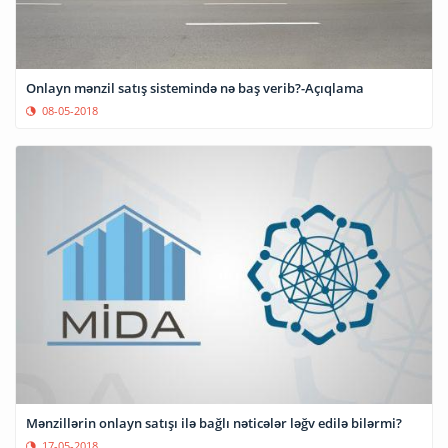
Onlayn mənzil satış sistemində nə baş verib?-Açıqlama
08-05-2018
Mənzillərin onlayn satışı ilə bağlı nəticələr ləğv edilə bilərmi?
17-05-2018