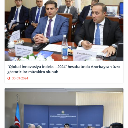
“Qlobal İnnovasiya İndeksi - 2024” hesabatında Azərbaycan üzrə
göstəricilər müzakirə olunub
30-09-2024