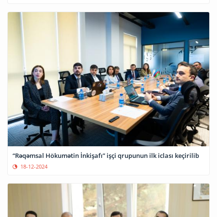
“Rəqəmsal Hökumətin İnkişafı” işçi qrupunun ilk iclası keçirilib
18-12-2024