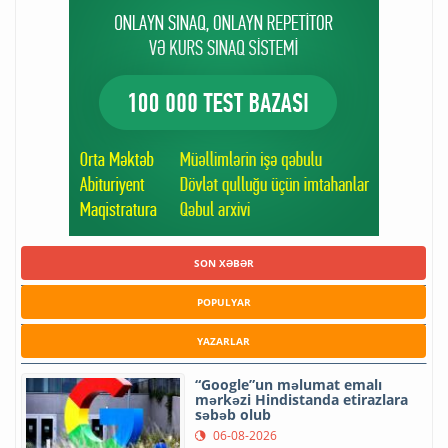
SON XƏBƏR
POPULYAR
YAZARLAR
“Google”un məlumat emalı
mərkəzi Hindistanda etirazlara
səbəb olub
06-08-2026