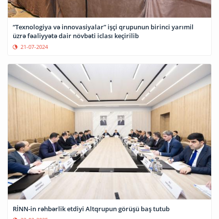
“Texnologiya və innovasiyalar” işçi qrupunun birinci yarımil
üzrə fəaliyyətə dair növbəti iclası keçirilib
21-07-2024
RİNN-in rəhbərlik etdiyi Altqrupun görüşü baş tutub