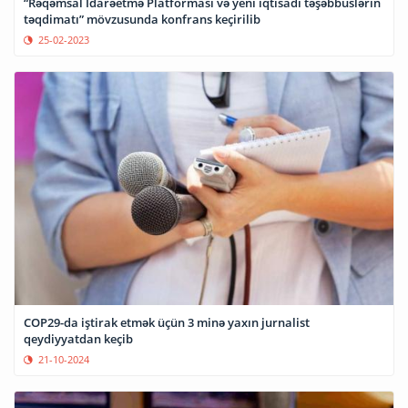
“Rəqəmsal İdarəetmə Platforması və yeni iqtisadi təşəbbüslərin
təqdimatı” mövzusunda konfrans keçirilib
25-02-2023
COP29-da iştirak etmək üçün 3 minə yaxın jurnalist
qeydiyyatdan keçib
21-10-2024