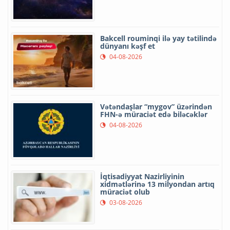
Bakcell rouminqi ilə yay tətilində
dünyanı kəşf et
04-08-2026
Vətəndaşlar “mygov” üzərindən
FHN-ə müraciət edə biləcəklər
04-08-2026
İqtisadiyyat Nazirliyinin
xidmətlərinə 13 milyondan artıq
müraciət olub
03-08-2026