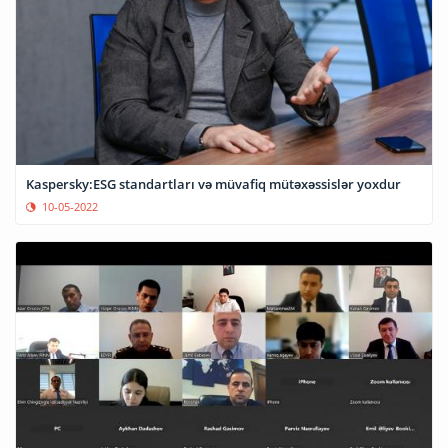
Kaspersky:ESG standartları və müvafiq mütəxəssislər yoxdur
10-05-2022