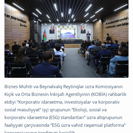
Biznes Mühiti və Beynəlxalq Reytinqlər üzrə Komissiyanın
Kiçik və Orta Biznesin İnkişafı Agentliyinin (KOBİA) rəhbərlik
etdiyi “Korporativ idarəetmə, investisiyalar və korporativ
sosial məsuliyyət” işçi qrupunun “Ekoloji, sosial və
korporativ idarəetmə (ESG) standartları” üzrə altqrupunun
fəaliyyəti çərçivəsində “ESG üzrə vahid rəqəmsal platforma”
konsepsiyasının təqdimatı keçirilib.