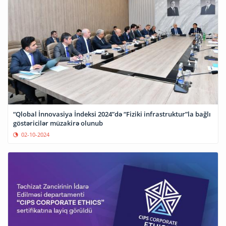
“Qlobal İnnovasiya İndeksi 2024”də “Fiziki infrastruktur”la bağlı
göstəricilər müzakirə olunub
02-10-2024