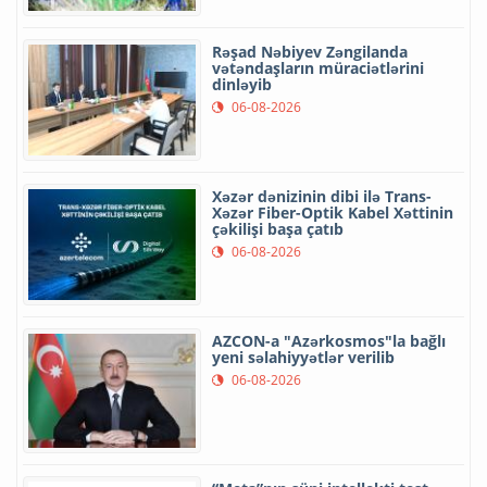
Rəşad Nəbiyev Zəngilanda
vətəndaşların müraciətlərini
dinləyib
06-08-2026
Xəzər dənizinin dibi ilə Trans-
Xəzər Fiber-Optik Kabel Xəttinin
çəkilişi başa çatıb
06-08-2026
AZCON-a "Azərkosmos"la bağlı
yeni səlahiyyətlər verilib
06-08-2026