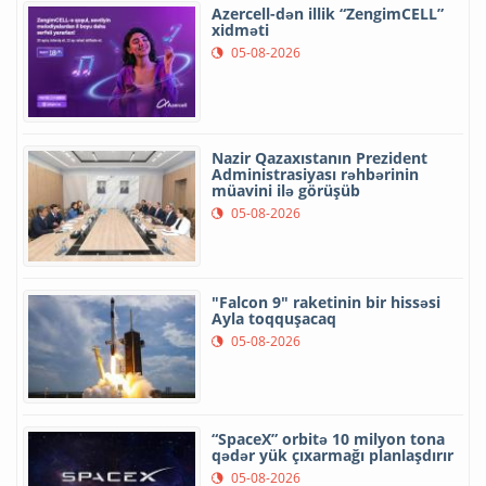
Azercell-dən illik “ZengimCELL”
xidməti
05-08-2026
Nazir Qazaxıstanın Prezident
Administrasiyası rəhbərinin
müavini ilə görüşüb
05-08-2026
"Falcon 9" raketinin bir hissəsi
Ayla toqquşacaq
05-08-2026
“SpaceX” orbitə 10 milyon tona
qədər yük çıxarmağı planlaşdırır
05-08-2026