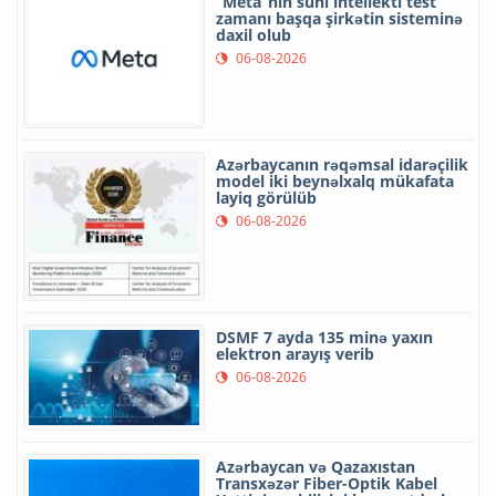
“Meta”nın süni intellekti test
zamanı başqa şirkətin sisteminə
daxil olub
06-08-2026
Azərbaycanın rəqəmsal idarəçilik
model iki beynəlxalq mükafata
layiq görülüb
06-08-2026
DSMF 7 ayda 135 minə yaxın
elektron arayış verib
06-08-2026
Azərbaycan və Qazaxıstan
Transxəzər Fiber-Optik Kabel