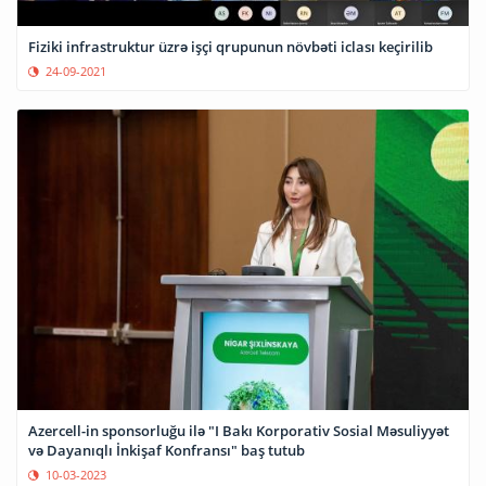
Fiziki infrastruktur üzrə işçi qrupunun növbəti iclası keçirilib
24-09-2021
Azercell-in sponsorluğu ilə "I Bakı Korporativ Sosial Məsuliyyət
və Dayanıqlı İnkişaf Konfransı" baş tutub
10-03-2023