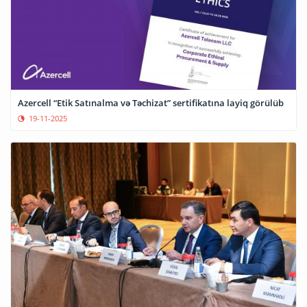
Azercell “Etik Satınalma və Təchizat” sertifikatına layiq görülüb
19-11-2025