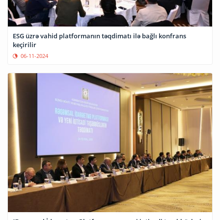
ESG üzrə vahid platformanın təqdimatı ilə bağlı konfrans
keçirilir
06-11-2024