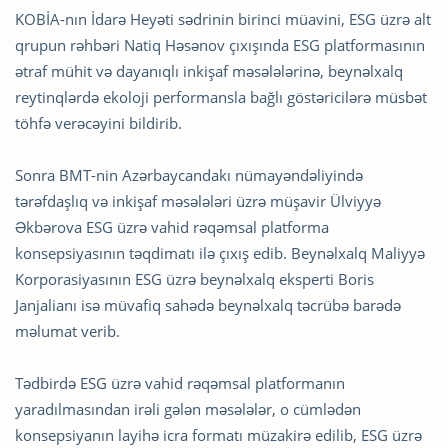
KOBİA-nın İdarə Heyəti sədrinin birinci müavini, ESG üzrə alt
qrupun rəhbəri Natiq Həsənov çıxışında ESG platformasının
ətraf mühit və dayanıqlı inkişaf məsələlərinə, beynəlxalq
reytinqlərdə ekoloji performansla bağlı göstəricilərə müsbət
töhfə verəcəyini bildirib.
Sonra BMT-nin Azərbaycandakı nümayəndəliyində
tərəfdaşlıq və inkişaf məsələləri üzrə müşavir Ülviyyə
Əkbərova ESG üzrə vahid rəqəmsal platforma
konsepsiyasının təqdimatı ilə çıxış edib. Beynəlxalq Maliyyə
Korporasiyasının ESG üzrə beynəlxalq eksperti Boris
Janjalianı isə müvafiq sahədə beynəlxalq təcrübə barədə
məlumat verib.
Tədbirdə ESG üzrə vahid rəqəmsal platformanın
yaradılmasından irəli gələn məsələlər, o cümlədən
konsepsiyanın layihə icra formatı müzakirə edilib, ESG üzrə