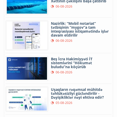
Xəttinin çəkilişini başa çatdırıb
06-08-2026
Nazirlik: “Mobil notariat”
tətbiqinin “mygov”a tam
inteqrasiyası istiqamətində işlər
davam etdirilir
06-08-2026
Beş İcra Hakimiyyəti İT
sistemlərini “Hökumət
buludu”na köçürüb
06-08-2026
Uşaqların rəqəmsal mühitdə
təhlükəsizliyi gücləndirilir -
Dəyişikliklər nəyi ehtiva edir?
05-08-2026