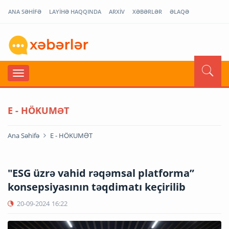
ANA SƏHİFƏ
LAYİHƏ HAQQINDA
ARXİV
XƏBƏRLƏR
ƏLAQƏ
E - HÖKUMƏT
Ana Səhifə
E - HÖKUMƏT
"ESG üzrə vahid rəqəmsal platforma”
konsepsiyasının təqdimatı keçirilib
20-09-2024
16:22