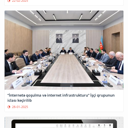
22-02-2025
“İnternetə qoşulma və internet infrastrukturu” İşçi qrupunun
iclası keçirilib
28-01-2025