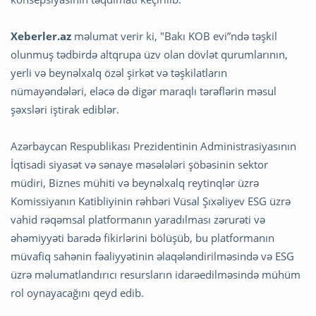
Xeberler.az
məlumat verir ki, "Bakı KOB evi”ndə təşkil
olunmuş tədbirdə altqrupa üzv olan dövlət qurumlarının,
yerli və beynəlxalq özəl şirkət və təşkilatların
nümayəndələri, eləcə də digər maraqlı tərəflərin məsul
şəxsləri iştirak ediblər.
Azərbaycan Respublikası Prezidentinin Administrasiyasının
İqtisadi siyasət və sənaye məsələləri şöbəsinin sektor
müdiri, Biznes mühiti və beynəlxalq reytinqlər üzrə
Komissiyanın Katibliyinin rəhbəri Vüsal Şıxəliyev ESG üzrə
vahid rəqəmsal platformanın yaradılması zərurəti və
əhəmiyyəti barədə fikirlərini bölüşüb, bu platformanın
müvafiq sahənin fəaliyyətinin əlaqələndirilməsində və ESG
üzrə məlumatlandırıcı resursların idarəedilməsində mühüm
rol oynayacağını qeyd edib.