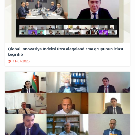
Qlobal İnnovasiya İndeksi üzrə əlaqələndirmə qrupunun iclası
keçirilib
11-07-2025