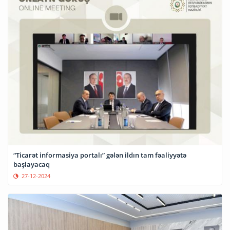
“Ticarət informasiya portalı” gələn ildın tam fəaliyyətə
başlayacaq
27-12-2024