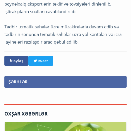
beynəlxalq ekspertlərin təklif və tövsiyələri dinlənilib,
iştirakçıların sualları cavablandırılıb.
Tədbir tematik sahələr üzrə müzakirələrlə davam edib və
tədbirin sonunda tematik sahələr üzrə yol xəritələri və icra
layihələri razılaşdırlaraq qəbul edilib.
Paylaş
Tweet
ŞƏRHLƏR
OXŞAR XƏBƏRLƏR