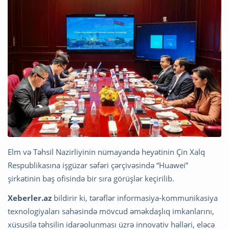
Elm və Təhsil Nazirliyinin nümayəndə heyətinin Çin Xalq
Respublikasına işgüzar səfəri çərçivəsində “Huawei”
şirkətinin baş ofisində bir sıra görüşlər keçirilib.
Xeberler.az
bildirir ki, tərəflər informasiya-kommunikasiya
texnologiyaları sahəsində mövcud əməkdaşlıq imkanlarını,
xüsusilə təhsilin idarəolunması üzrə innovativ həlləri, eləcə