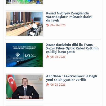
Rəşad Nəbiyev Zəngilanda
vətəndaşların müraciətlərini
dinləyib
06-08-2026
Xəzər dənizinin dibi ilə Trans-
Xəzər Fiber-Optik Kabel Xəttinin
çəkilişi başa çatıb
06-08-2026
AZCON-a "Azərkosmos"la bağlı
yeni səlahiyyətlər verilib
06-08-2026