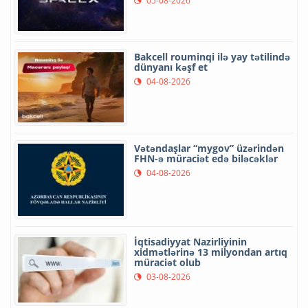
05-08-2026
Bakcell rouminqi ilə yay tətilində
dünyanı kəşf et
04-08-2026
Vətəndaşlar “mygov” üzərindən
FHN-ə müraciət edə biləcəklər
04-08-2026
İqtisadiyyat Nazirliyinin
xidmətlərinə 13 milyondan artıq
müraciət olub
03-08-2026