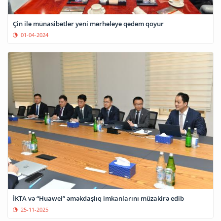
Çin ilə münasibətlər yeni mərhələyə qədəm qoyur
01-04-2024
İKTA və “Huawei” əməkdaşlıq imkanlarını müzakirə edib
25-11-2025