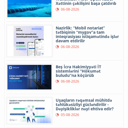
Xəttinin çəkilişini başa çatdırıb
06-08-2026
Nazirlik: “Mobil notariat”
tətbiqinin “mygov”a tam
inteqrasiyası istiqamətində işlər
davam etdirilir
06-08-2026
Beş İcra Hakimiyyəti İT
sistemlərini “Hökumət
buludu”na köçürüb
06-08-2026
Uşaqların rəqəmsal mühitdə
təhlükəsizliyi gücləndirilir -
Dəyişikliklər nəyi ehtiva edir?
05-08-2026