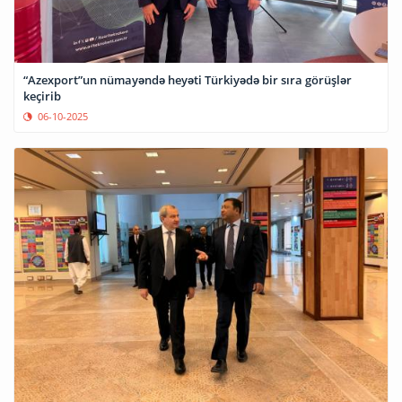
“Azexport”un nümayəndə heyəti Türkiyədə bir sıra görüşlər
keçirib
06-10-2025