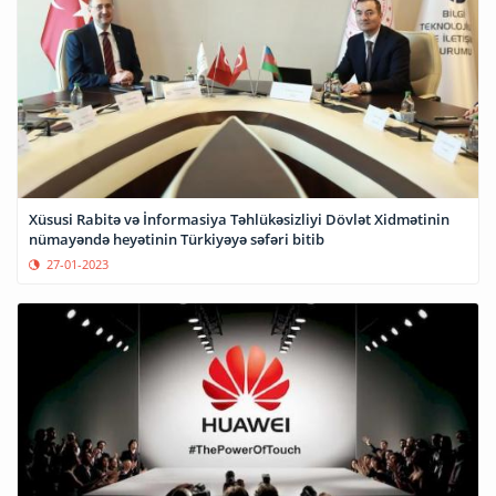
Xüsusi Rabitə və İnformasiya Təhlükəsizliyi Dövlət Xidmətinin
nümayəndə heyətinin Türkiyəyə səfəri bitib
27-01-2023