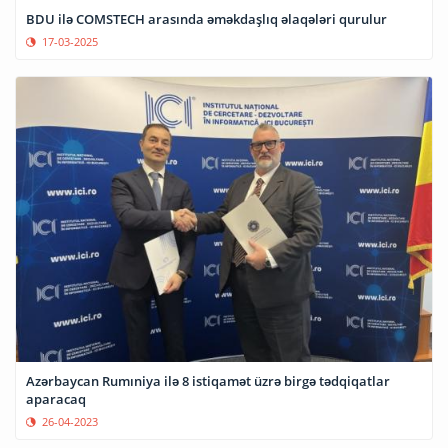
BDU ilə COMSTECH arasında əməkdaşlıq əlaqələri qurulur
17-03-2025
Azərbaycan Rumıniya ilə 8 istiqamət üzrə birgə tədqiqatlar
aparacaq
26-04-2023