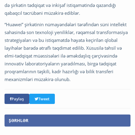
də şirkətin tədqiqat və inkişaf istiqamətində qazandığı
qabaqcıl təcrübəni müzakirə ediblər.
“Huawei” şirkətinin nümayəndələri tərəfindən süni intellekt
sahəsində son texnoloji yeniliklər, rəqəmsal transformasiya
strategiyaları və bu istiqamətdə həyata keçirilən qlobal
layihələr barədə ətraflı təqdimat edilib. Xüsusilə təhsil və
elmi-tədqiqat müəssisələri ilə əməkdaşlıq çərçivəsində
innovativ laboratoriyaların yaradılması, birgə tədqiqat
proqramlarının təşkili, kadr hazırlığı və bilik transferi
mexanizmləri müzakirə olunub.
Paylaş
Tweet
ŞƏRHLƏR