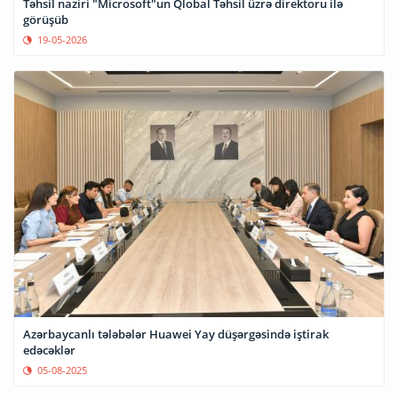
Təhsil naziri "Microsoft"un Qlobal Təhsil üzrə direktoru ilə
görüşüb
19-05-2026
Azərbaycanlı tələbələr Huawei Yay düşərgəsində iştirak
edəcəklər
05-08-2025