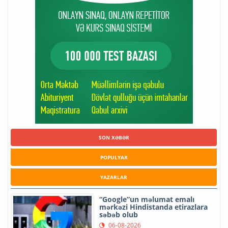
SON XƏBƏR
POPULYAR
YAZARLAR
“Google”un məlumat emalı
mərkəzi Hindistanda etirazlara
səbəb olub
06-08-2026