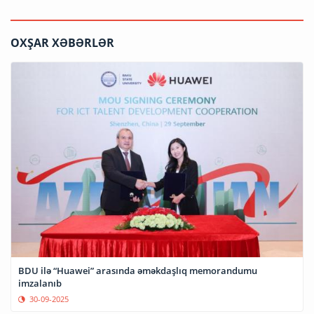
OXŞAR XƏBƏRLƏR
BDU ilə “Huawei” arasında əməkdaşlıq memorandumu
imzalanıb
30-09-2025