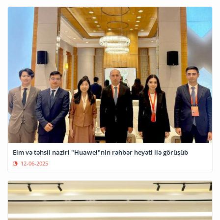
Elm və təhsil naziri "Huawei"nin rəhbər heyəti ilə görüşüb
12-06-2025