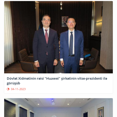
Dövlət Xidmətinin rəisi "Huawei" şirkətinin vitse-prezidenti ilə
görüşüb
04-11-2023