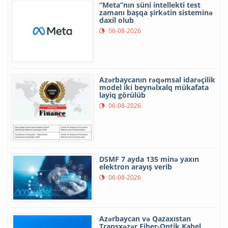
“Meta”nın süni intellekti test
zamanı başqa şirkətin sisteminə
daxil olub
06-08-2026
Azərbaycanın rəqəmsal idarəçilik
model iki beynəlxalq mükafata
layiq görülüb
06-08-2026
DSMF 7 ayda 135 minə yaxın
elektron arayış verib
06-08-2026
Azərbaycan və Qazaxıstan
Transxəzər Fiber-Optik Kabel