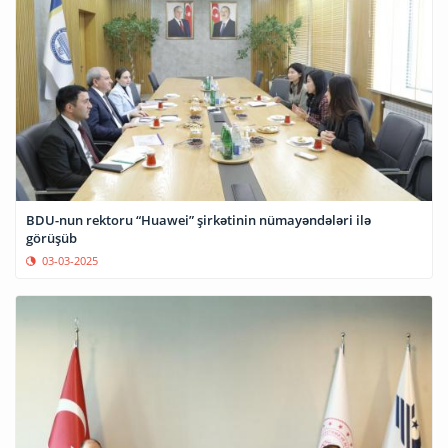
BDU-nun rektoru “Huawei” şirkətinin nümayəndələri ilə
görüşüb
03-03-2025