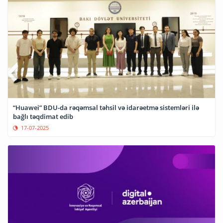
“Huawei” BDU-da rəqəmsal təhsil və idarəetmə sistemləri ilə
bağlı təqdimat edib
17-07-2025