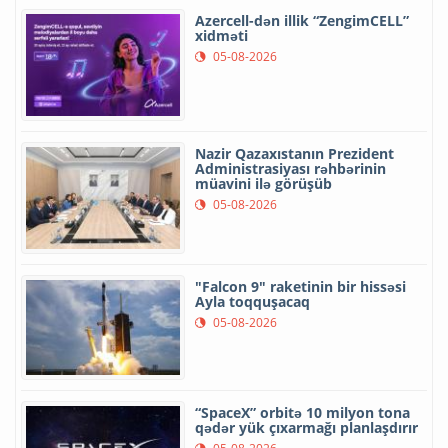
Azercell-dən illik “ZengimCELL”
xidməti
05-08-2026
Nazir Qazaxıstanın Prezident
Administrasiyası rəhbərinin
müavini ilə görüşüb
05-08-2026
"Falcon 9" raketinin bir hissəsi
Ayla toqquşacaq
05-08-2026
“SpaceX” orbitə 10 milyon tona
qədər yük çıxarmağı planlaşdırır