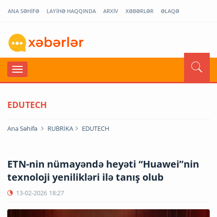
ANA SƏHİFƏ
LAYİHƏ HAQQINDA
ARXİV
XƏBƏRLƏR
ƏLAQƏ
EDUTECH
Ana Səhifə
RUBRİKA
EDUTECH
ETN-nin nümayəndə heyəti “Huawei”nin
texnoloji yenilikləri ilə tanış olub
13-02-2026
18:27