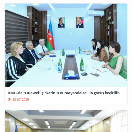
BMU-da “Huawei” şirkətinin nümayəndələri ilə görüş keçirilib
18-07-2025