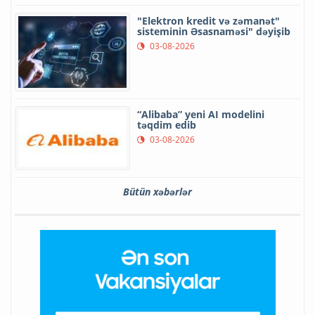
"Elektron kredit və zəmanət"
sisteminin Əsasnaməsi" dəyişib
03-08-2026
“Alibaba” yeni AI modelini
təqdim edib
03-08-2026
Bütün xəbərlər