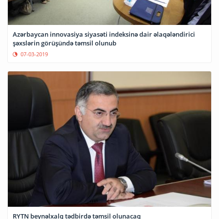
Azərbaycan innovasiya siyasəti indeksinə dair əlaqələndirici
şəxslərin görüşündə təmsil olunub
07-03-2019
RYTN beynəlxalq tədbirdə təmsil olunacaq