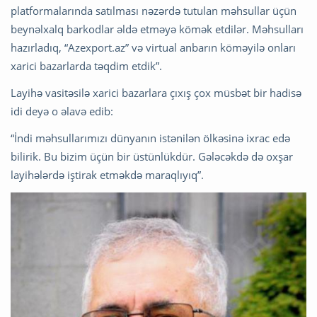
platformalarında satılması nəzərdə tutulan məhsullar üçün
beynəlxalq barkodlar əldə etməyə kömək etdilər. Məhsulları
hazırladıq, “Azexport.az” və virtual anbarın köməyilə onları
xarici bazarlarda təqdim etdik”.
Layihə vasitəsilə xarici bazarlara çıxış çox müsbət bir hadisə
idi deyə o əlavə edib:
“İndi məhsullarımızı dünyanın istənilən ölkəsinə ixrac edə
bilirik. Bu bizim üçün bir üstünlükdür. Gələcəkdə də oxşar
layihələrdə iştirak etməkdə maraqlıyıq”.