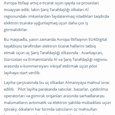
Avropa İttifaqı artıq e-ticarət üçün qayda və prosesləri
müəyyən edib, lakin Şərq Tərəfdaşlığı ölkələri Aİ
regionundakı imkanlardan faydalanmaq istədikləri təqdirdə
elektron ticarətə uyğunlaşmaq üçün daha çox iş
görməlidirlər.
Bu məqsədlə, yaxın zamanda Avropa İttifaqının EU4Digital
təşəbbüsü tərəfindən elektron ticarət həllərini tətbiq
etmək üçün üç Şərq Tərəfdaşlığı ölkəsində - Azərbaycan,
Gürcüstan və Ermənistanda Aİ və Şərq Tərəfdaşlığı regionu
arasında e-kommersiyanı inkişaf etdirmək üçün pilot
layihəyə start verilib.
Layihə çərçivəsində bu üç ölkədən Almaniyaya məhsul ixrac
edilib. Pilot layihə pərakəndə satıcılar, bazarlar, çatdırılma
operatorları və gömrük orqanları arasında sərhədlərarası
məlumatların avtomatik və elektron şəkildə mübadiləsi üçün
iştirakçı ölkələrin hər birində satıcıların öz məhsulları