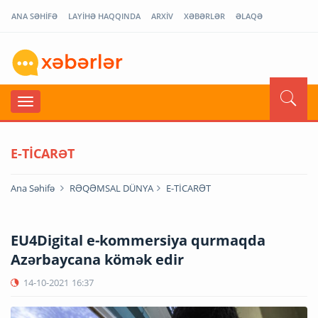
ANA SƏHİFƏ
LAYİHƏ HAQQINDA
ARXİV
XƏBƏRLƏR
ƏLAQƏ
E-TİCARƏT
Ana Səhifə
RƏQƏMSAL DÜNYA
E-TİCARƏT
EU4Digital e-kommersiya qurmaqda
Azərbaycana kömək edir
14-10-2021
16:37