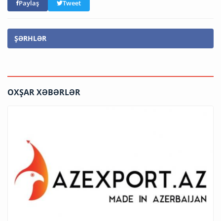
Paylaş
Tweet
ŞƏRHLƏR
OXŞAR XƏBƏRLƏR