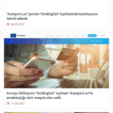
“Azexport.az” portalı “EU4Digital” layihəsində Azərbaycanı
təmsil edəcək
04-03-2021
Avropa İttifaqının "EU4Digital" layihəsi “Azexport.az”la
əməkdaşlığa dair məqalə dərc edib
11-06-2021