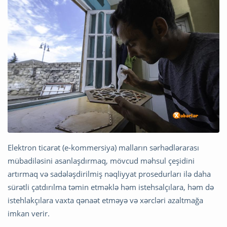
Elektron ticarət (e-kommersiya) malların sərhədlərarası
mübadiləsini asanlaşdırmaq, mövcud məhsul çeşidini
artırmaq və sadələşdirilmiş nəqliyyat prosedurları ilə daha
sürətli çatdırılma təmin etməklə həm istehsalçılara, həm də
istehlakçılara vaxta qənaət etməyə və xərcləri azaltmağa
imkan verir.