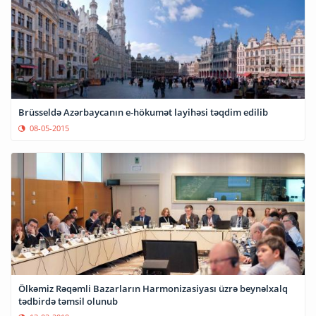
Brüsseldə Azərbaycanın e-hökumət layihəsi təqdim edilib
08-05-2015
Ölkəmiz Rəqəmli Bazarların Harmonizasiyası üzrə beynəlxalq
tədbirdə təmsil olunub