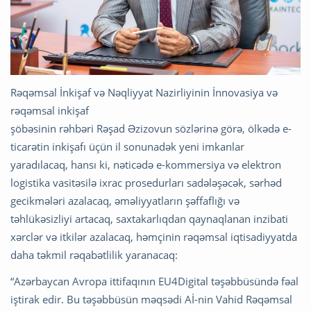
Rəqəmsal İnkişaf və Nəqliyyat Nazirliyinin İnnovasiya və
rəqəmsal inkişaf
şöbəsinin rəhbəri Rəşad Əzizovun sözlərinə görə, ölkədə e-
ticarətin inkişafı üçün il sonunadək yeni imkanlar
yaradılacaq, hansı ki, nəticədə e-kommersiya və elektron
logistika vasitəsilə ixrac prosedurları sadələşəcək, sərhəd
gecikmələri azalacaq, əməliyyatların şəffaflığı və
təhlükəsizliyi artacaq, saxtakarlıqdan qaynaqlanan inzibati
xərclər və itkilər azalacaq, həmçinin rəqəmsal iqtisadiyyatda
daha təkmil rəqabətlilik yaranacaq:
“Azərbaycan Avropa ittifaqının EU4Digital təşəbbüsündə fəal
iştirak edir. Bu təşəbbüsün məqsədi Aİ-nin Vahid Rəqəmsal