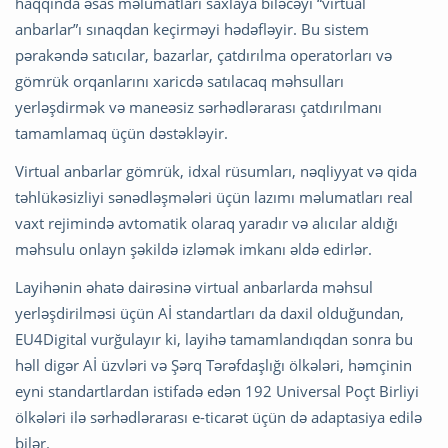
haqqında əsas məlumatları saxlaya biləcəyi “virtual
anbarlar”ı sınaqdan keçirməyi hədəfləyir. Bu sistem
pərakəndə satıcılar, bazarlar, çatdırılma operatorları və
gömrük orqanlarını xaricdə satılacaq məhsulları
yerləşdirmək və maneəsiz sərhədlərarası çatdırılmanı
tamamlamaq üçün dəstəkləyir.
Virtual anbarlar gömrük, idxal rüsumları, nəqliyyat və qida
təhlükəsizliyi sənədləşmələri üçün lazımı məlumatları real
vaxt rejimində avtomatik olaraq yaradır və alıcılar aldığı
məhsulu onlayn şəkildə izləmək imkanı əldə edirlər.
Layihənin əhatə dairəsinə virtual anbarlarda məhsul
yerləşdirilməsi üçün Aİ standartları da daxil olduğundan,
EU4Digital vurğulayır ki, layihə tamamlandıqdan sonra bu
həll digər Aİ üzvləri və Şərq Tərəfdaşlığı ölkələri, həmçinin
eyni standartlardan istifadə edən 192 Universal Poçt Birliyi
ölkələri ilə sərhədlərarası e-ticarət üçün də adaptasiya edilə
bilər.