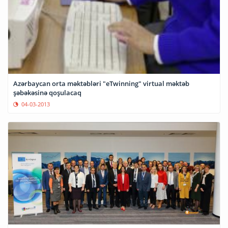
Azərbaycan orta məktəbləri "eTwinning" virtual məktəb
şəbəkəsinə qoşulacaq
04-03-2013