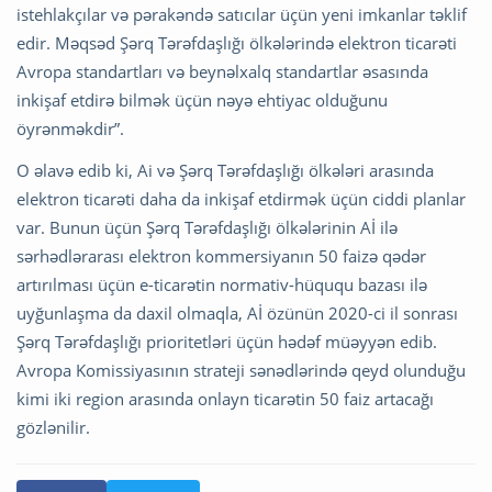
istehlakçılar və pərakəndə satıcılar üçün yeni imkanlar təklif
edir. Məqsəd Şərq Tərəfdaşlığı ölkələrində elektron ticarəti
Avropa standartları və beynəlxalq standartlar əsasında
inkişaf etdirə bilmək üçün nəyə ehtiyac olduğunu
öyrənməkdir”.
O əlavə edib ki, Ai və Şərq Tərəfdaşlığı ölkələri arasında
elektron ticarəti daha da inkişaf etdirmək üçün ciddi planlar
var. Bunun üçün Şərq Tərəfdaşlığı ölkələrinin Aİ ilə
sərhədlərarası elektron kommersiyanın 50 faizə qədər
artırılması üçün e-ticarətin normativ-hüququ bazası ilə
uyğunlaşma da daxil olmaqla, Aİ özünün 2020-ci il sonrası
Şərq Tərəfdaşlığı prioritetləri üçün hədəf müəyyən edib.
Avropa Komissiyasının strateji sənədlərində qeyd olunduğu
kimi iki region arasında onlayn ticarətin 50 faiz artacağı
gözlənilir.