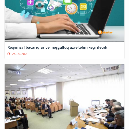
Rəqəmsal bacarıqlar və məşğulluq üzrə təlim keçiriləcək
24-09-2020