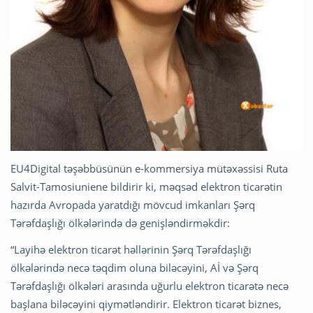
EU4Digital təşəbbüsünün e-kommersiya mütəxəssisi Ruta
Salvit-Tamosiuniene bildirir ki, məqsəd elektron ticarətin
hazırda Avropada yaratdığı mövcud imkanları Şərq
Tərəfdaşlığı ölkələrində də genişləndirməkdir:
“Layihə elektron ticarət həllərinin Şərq Tərəfdaşlığı
ölkələrində necə təqdim oluna biləcəyini, Aİ və Şərq
Tərəfdaşlığı ölkələri arasında uğurlu elektron ticarətə necə
başlana biləcəyini qiymətləndirir. Elektron ticarət biznes,