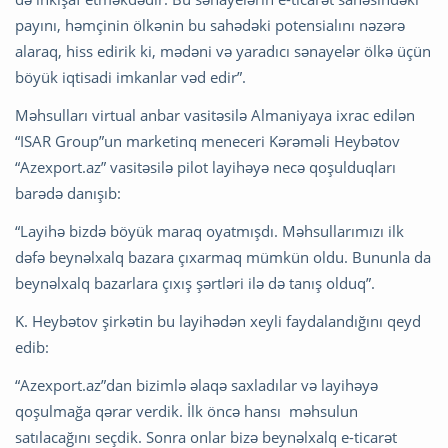
payını, həmçinin ölkənin bu sahədəki potensialını nəzərə
alaraq, hiss edirik ki, mədəni və yaradıcı sənayelər ölkə üçün
böyük iqtisadi imkanlar vəd edir”.
Məhsulları virtual anbar vasitəsilə Almaniyaya ixrac edilən
“ISAR Group”un marketinq meneceri Kərəməli Heybətov
“Azexport.az” vasitəsilə pilot layihəyə necə qoşulduqları
barədə danışıb:
“Layihə bizdə böyük maraq oyatmışdı. Məhsullarımızı ilk
dəfə beynəlxalq bazara çıxarmaq mümkün oldu. Bununla da
beynəlxalq bazarlara çıxış şərtləri ilə də tanış olduq”.
K. Heybətov şirkətin bu layihədən xeyli faydalandığını qeyd
edib:
“Azexport.az”dan bizimlə əlaqə saxladılar və layihəyə
qoşulmağa qərar verdik. İlk öncə hansı məhsulun
satılacağını seçdik. Sonra onlar bizə beynəlxalq e-ticarət