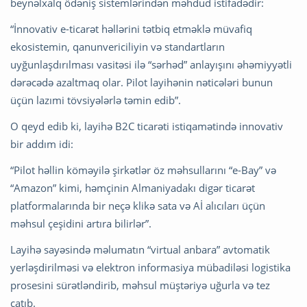
beynəlxalq ödəniş sistemlərindən məhdud istifadədir:
“İnnovativ e-ticarət həllərini tətbiq etməklə müvafiq
ekosistemin, qanunvericiliyin və standartların
uyğunlaşdırılması vasitəsi ilə “sərhəd” anlayışını əhəmiyyətli
dərəcədə azaltmaq olar. Pilot layihənin nəticələri bunun
üçün lazımi tövsiyələrlə təmin edib”.
O qeyd edib ki, layihə B2C ticarəti istiqamətində innovativ
bir addım idi:
“Pilot həllin köməyilə şirkətlər öz məhsullarını “e-Bay” və
“Amazon” kimi, həmçinin Almaniyadakı digər ticarət
platformalarında bir neçə klikə sata və Aİ alıcıları üçün
məhsul çeşidini artıra bilirlər”.
Layihə sayəsində məlumatın “virtual anbara” avtomatik
yerləşdirilməsi və elektron informasiya mübadiləsi logistika
prosesini sürətləndirib, məhsul müştəriyə uğurla və tez
çatıb.