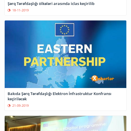
Şərq Tərəfdaşlığı ölkələri arasında iclas keçirilib
18-11-2019
Bakıda Şərq Tərəfdaşlığı Elektron İnfrastruktur Konfransı
keçiriləcək
21-09-2019