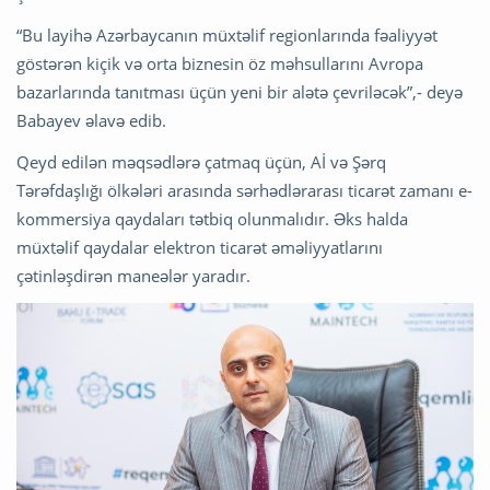
“Bu layihə Azərbaycanın müxtəlif regionlarında fəaliyyət
göstərən kiçik və orta biznesin öz məhsullarını Avropa
bazarlarında tanıtması üçün yeni bir alətə çevriləcək”,- deyə
Babayev əlavə edib.
Qeyd edilən məqsədlərə çatmaq üçün, Aİ və Şərq
Tərəfdaşlığı ölkələri arasında sərhədlərarası ticarət zamanı e-
kommersiya qaydaları tətbiq olunmalıdır. Əks halda
müxtəlif qaydalar elektron ticarət əməliyyatlarını
çətinləşdirən maneələr yaradır.