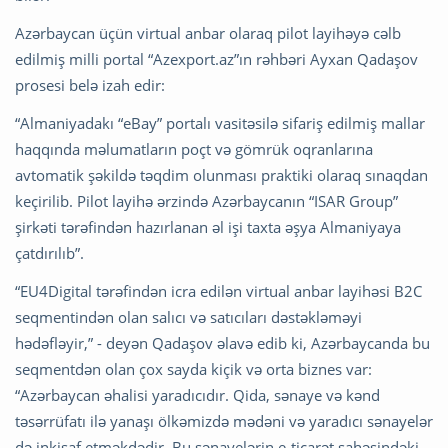
Azərbaycan üçün virtual anbar olaraq pilot layihəyə cəlb
edilmiş milli portal “Azexport.az”ın rəhbəri Ayxan Qadaşov
prosesi belə izah edir:
“Almaniyadakı “eBay” portalı vasitəsilə sifariş edilmiş mallar
haqqında məlumatların poçt və gömrük oqranlarına
avtomatik şəkildə təqdim olunması praktiki olaraq sınaqdan
keçirilib. Pilot layihə ərzində Azərbaycanın “ISAR Group”
şirkəti tərəfindən hazırlanan əl işi taxta əşya Almaniyaya
çatdırılıb”.
“EU4Digital tərəfindən icra edilən virtual anbar layihəsi B2C
seqmentindən olan salıcı və satıcıları dəstəkləməyi
hədəfləyir,” - deyən Qadaşov əlavə edib ki, Azərbaycanda bu
seqmentdən olan çox sayda kiçik və orta biznes var:
“Azərbaycan əhalisi yaradıcıdır. Qida, sənaye və kənd
təsərrüfatı ilə yanaşı ölkəmizdə mədəni və yaradıcı sənayelər
də inkişaf etməkdədir. Bu sənayelərin e-ticarət sahəsindəki