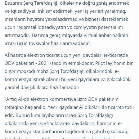
Bazarını Şərq Tərəfdaşlığı ölkələrinə doğru genişləndirmək
və iqtisadiyyatı inkişaf etdirmək, yeni iş yerləri yaratmaq,
insanların həyatını yaxşılaşdırmaq və biznesi dəstəkləmək
üçün rəqəmsal iqtisadiyyatın və cəmiyyətin potensialını
artırmaqdır. Hazırda geniş miqyasda virtual anbar həllinin
icrası üçün tövsiyələr hazırlanmaqdadır”.
Aİ hazırda elektron ticarət üçün yeni qaydaları (e-ticarətdə
ƏDV paketləri - 2021) təqdim etməkdədir. Pilot layihənin bir
digər məqsədi məhz Şərq Tərəfdaşlığı ölkələrindəki e-
kommersiya iştirakçılarını bu yeni qaydalara və gələcəkdəki
paralel dəyişikliklərə hazırlamaqdır.
“Artıq Aİ-də elektron kommersiya üzrə ƏDV paketinin
tətbiqinə başlanılıb. Yeni qaydalar Aİ ölkələri ilə ticarətə təsir
edir. Bunun kimi layihələrin icrası Şərq Tərəfdaşlığı
ölkələrində yeni sərhədlərarası qaydaların, həmçinin e-
kommersiya standartlarının təqdimatına gətirib çıxaracaq.