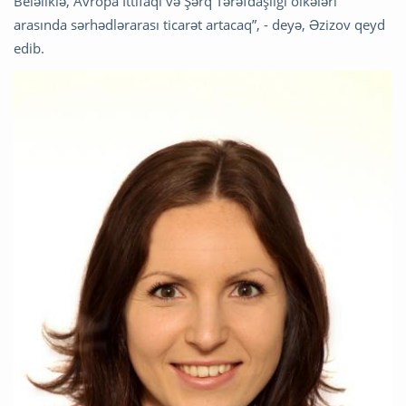
Beləliklə, Avropa İttifaqı və Şərq Tərəfdaşlığı ölkələri
arasında sərhədlərarası ticarət artacaq”, - deyə, Əzizov qeyd
edib.