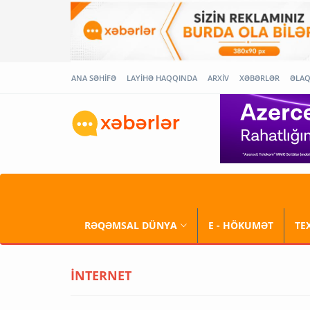
ANA SƏHİFƏ
LAYİHƏ HAQQINDA
ARXİV
XƏBƏRLƏR
ƏLA
RƏQƏMSAL DÜNYA
E - HÖKUMƏT
TE
İNTERNET