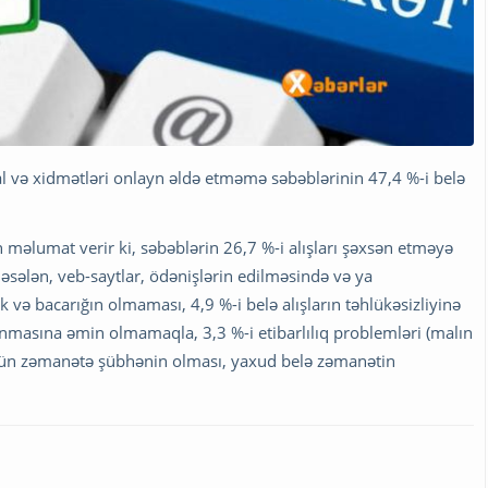
l və xidmətləri onlayn əldə etməmə səbəblərinin 47,4 %-i belə
 məlumat verir ki, səbəblərin 26,7 %-i alışları şəxsən etməyə
məsələn, veb-saytlar, ödənişlərin edilməsində və ya
k və bacarığın olmaması, 4,9 %-i belə alışların təhlükəsizliyinə
masına əmin olmamaqla, 3,3 %-i etibarlılıq problemləri (malın
 üçün zəmanətə şübhənin olması, yaxud belə zəmanətin