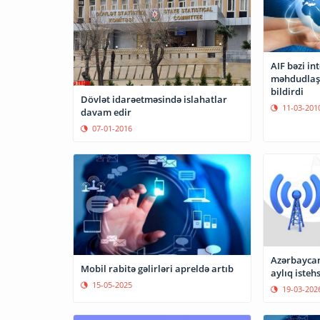
AIF bəzi in
məhdudlaş
bildirdi
Dövlət idarəetməsində islahatlar
11-03-201
davam edir
07-01-2016
Azərbaycan
Mobil rabitə gəlirləri apreldə artıb
aylıq isteh
15-05-2025
19-03-202