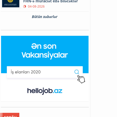
FHN-ə müraciət edə biləcəklər
04-08-2026
Bütün xəbərlər