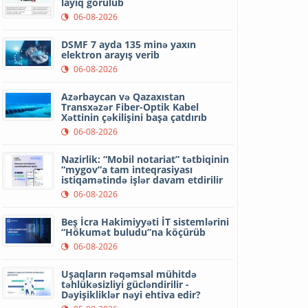
layiq görülüb
06-08-2026
DSMF 7 ayda 135 minə yaxın
elektron arayış verib
06-08-2026
Azərbaycan və Qazaxıstan
Transxəzər Fiber-Optik Kabel
Xəttinin çəkilişini başa çatdırıb
06-08-2026
Nazirlik: “Mobil notariat” tətbiqinin
“mygov”a tam inteqrasiyası
istiqamətində işlər davam etdirilir
06-08-2026
Beş İcra Hakimiyyəti İT sistemlərini
“Hökumət buludu”na köçürüb
06-08-2026
Uşaqların rəqəmsal mühitdə
təhlükəsizliyi gücləndirilir -
Dəyişikliklər nəyi ehtiva edir?