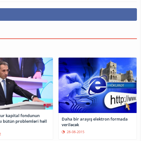
çur kapital fondunun
Daha bir arayış elektron formada
ı bütün problemləri həll
veriləcək
28-08-2015
2