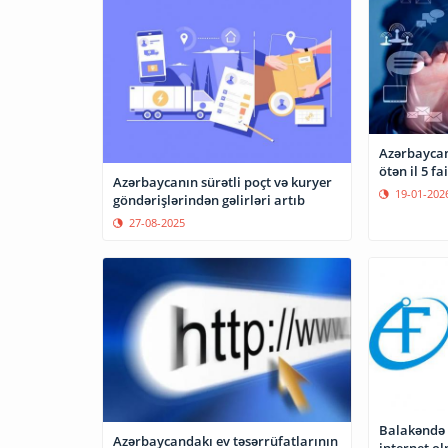
Azərbaycand
ötən il 5 fa
Azərbaycanın sürətli poçt və kuryer
19-01-202
göndərişlərindən gəlirləri artıb
27-08-2025
Balakəndə 
Azərbaycandakı ev təsərrüfatlarının