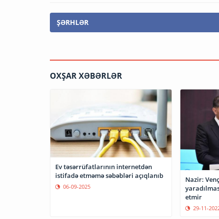
ŞƏRHLƏR
OXŞAR XƏBƏRLƏR
Ev təsərrüfatlarının internetdən
istifadə etməmə səbəbləri açıqlanıb
Nazir: Ven
06-09-2025
yaradılmas
etmir
29-11-202