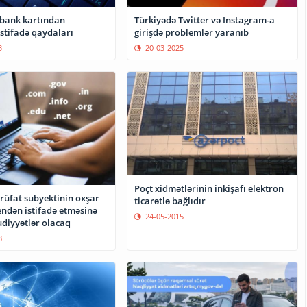
 bank kartından
​Türkiyədə Twitter və Instagram-a
istifadə qaydaları
girişdə problemlər yaranıb
3
20-03-2025
Poçt xidmətlərinin inkişafı elektron
rüfat subyektinin oxşar
ticarətlə bağlıdır
ndən istifadə etməsinə
24-05-2015
diyyətlər olacaq
3