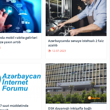
a mobil rabitə gəlirləri
Azərbaycanda sənaye istehsalı 2 faiz
izə yaxın artıb
azalıb
6
12-07-2023
7 saat müddətində
DSK dayanıqlı inkişafla bağlı