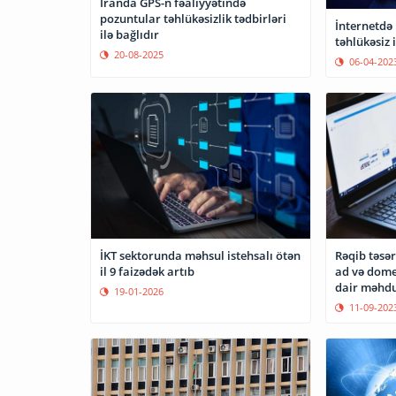
İranda GPS-n fəaliyyətində
pozuntular təhlükəsizlik tədbirləri
İnternetdə
ilə bağlıdır
təhlükəsiz 
20-08-2025
06-04-202
İKT sektorunda məhsul istehsalı ötən
Rəqib təsər
il 9 faizədək artıb
ad və dome
dair məhdu
19-01-2026
11-09-202