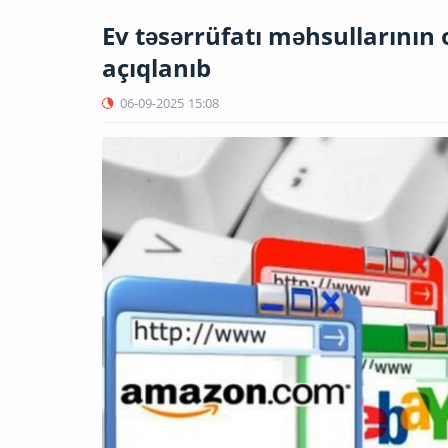
Ev təsərrüfatı məhsullarının
açıqlanıb
06-09-2025
15:08