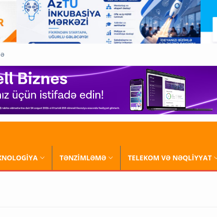
QƏ
XNOLOGİYA
TƏNZİMLƏMƏ
TELEKOM VƏ NƏQLİYYAT