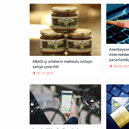
Azərbaycan
internetdə
yararlandı
ABAD-çı ailələrin məhsulu onlayn
06-09-202
satışa çıxarıldı
01-11-2017