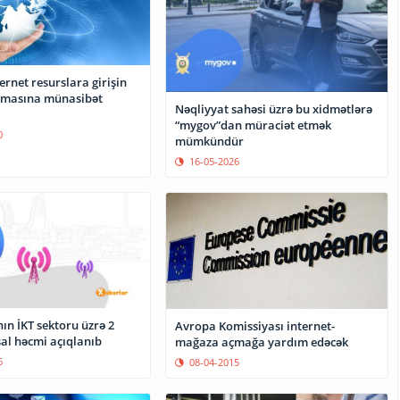
ternet resurslara girişin
masına münasibət
Nəqliyyat sahəsi üzrə bu xidmətlərə
“mygov”dan müraciət etmək
0
mümkündür
16-05-2026
ın İKT sektoru üzrə 2
Avropa Komissiyası internet-
sal həcmi açıqlanıb
mağaza açmağa yardım edəcək
6
08-04-2015