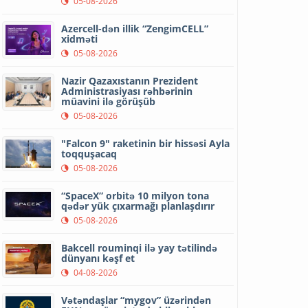
05-08-2026
Azercell-dən illik “ZengimCELL”
xidməti
05-08-2026
Nazir Qazaxıstanın Prezident
Administrasiyası rəhbərinin
müavini ilə görüşüb
05-08-2026
"Falcon 9" raketinin bir hissəsi Ayla
toqquşacaq
05-08-2026
“SpaceX” orbitə 10 milyon tona
qədər yük çıxarmağı planlaşdırır
05-08-2026
Bakcell rouminqi ilə yay tətilində
dünyanı kəşf et
04-08-2026
Vətəndaşlar “mygov” üzərindən