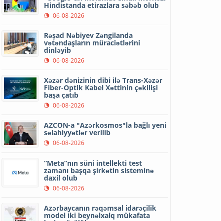
Hindistanda etirazlara səbəb olub
06-08-2026
Rəşad Nəbiyev Zəngilanda
vətəndaşların müraciətlərini
dinləyib
06-08-2026
Xəzər dənizinin dibi ilə Trans-Xəzər
Fiber-Optik Kabel Xəttinin çəkilişi
başa çatıb
06-08-2026
AZCON-a "Azərkosmos"la bağlı yeni
səlahiyyətlər verilib
06-08-2026
“Meta”nın süni intellekti test
zamanı başqa şirkətin sisteminə
daxil olub
06-08-2026
Azərbaycanın rəqəmsal idarəçilik
model iki beynəlxalq mükafata