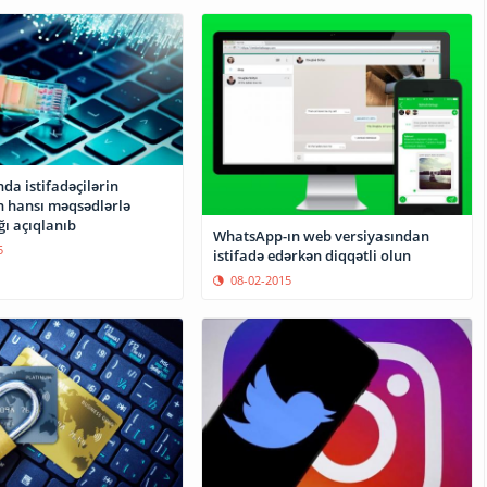
da istifadəçilərin
n hansı məqsədlərlə
ğı açıqlanıb
WhatsApp-ın web versiyasından
5
istifadə edərkən diqqətli olun
08-02-2015