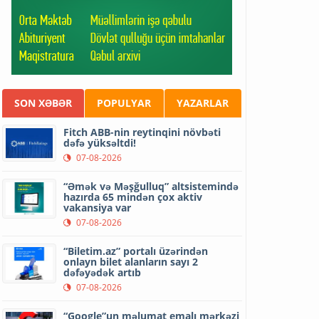
SON XƏBƏR
POPULYAR
YAZARLAR
Fitch ABB-nin reytinqini növbəti
dəfə yüksəltdi!
07-08-2026
“Əmək və Məşğulluq” altsistemində
hazırda 65 mindən çox aktiv
vakansiya var
07-08-2026
“Biletim.az” portalı üzərindən
onlayn bilet alanların sayı 2
dəfəyədək artıb
07-08-2026
“Google”un məlumat emalı mərkəzi