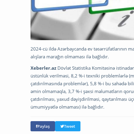
2024-cü ildə Azərbaycanda ev təsərrüfatlarının ma
alışlara marağın olmaması ilə bağlıdır.
Xeberler.az
Dövlət Statistika Komitəsinə istinadən
üstünlük verilməsi, 8,2 %-i texniki problemlərlə (
çatdırılmasında problemlər), 5,8 %-i bu sahədə bili
əmin olmamaqla, 3,7 %-i şəxsi məlumatların qorun
çatdırılması, yaxud dəyişdirilməsi, qaytarılması
ümumiyyətlə olmaması) ilə bağlıdır.
Paylaş
Tweet