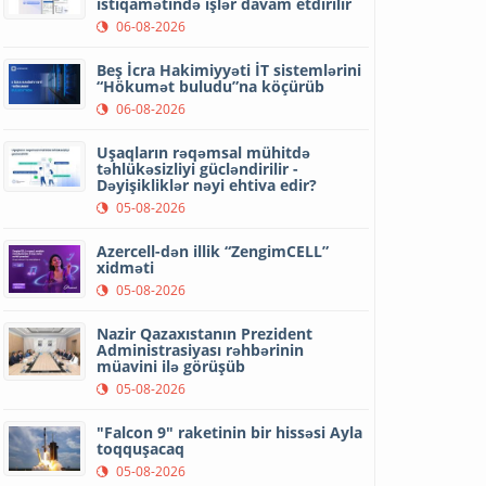
istiqamətində işlər davam etdirilir
06-08-2026
Beş İcra Hakimiyyəti İT sistemlərini
“Hökumət buludu”na köçürüb
06-08-2026
Uşaqların rəqəmsal mühitdə
təhlükəsizliyi gücləndirilir -
Dəyişikliklər nəyi ehtiva edir?
05-08-2026
Azercell-dən illik “ZengimCELL”
xidməti
05-08-2026
Nazir Qazaxıstanın Prezident
Administrasiyası rəhbərinin
müavini ilə görüşüb
05-08-2026
"Falcon 9" raketinin bir hissəsi Ayla
toqquşacaq
05-08-2026