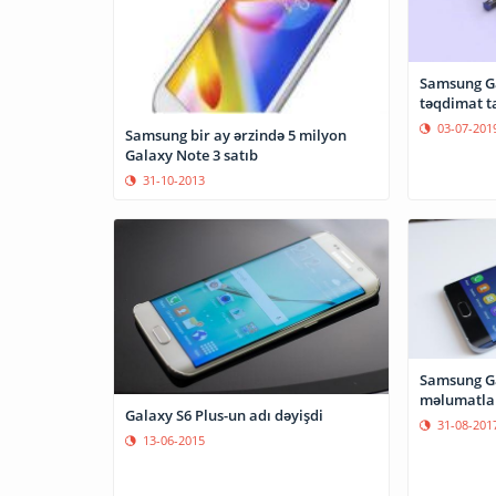
Samsung Ga
təqdimat ta
03-07-201
Samsung bir ay ərzində 5 milyon
Galaxy Note 3 satıb
31-10-2013
Samsung Ga
məlumatla
Galaxy S6 Plus-un adı dəyişdi
31-08-201
13-06-2015