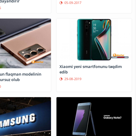
 dayandırır
05-09-2017
6
Xiaomi yeni smartfonunu təqdim
edib
un flaqman modelinin
29-08-2019
ğursuz olub
0