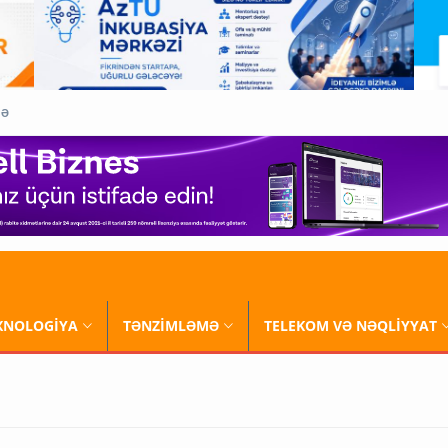
QƏ
XNOLOGİYA
TƏNZİMLƏMƏ
TELEKOM VƏ NƏQLİYYAT