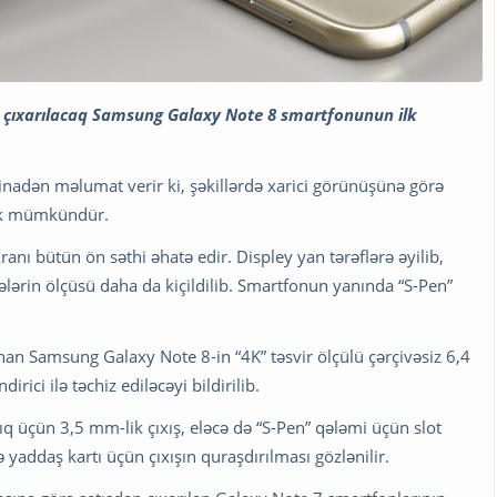
şa çıxarılacaq Samsung Galaxy Note 8 smartfonunun ilk
inadən məlumat verir ki, şəkillərdə xarici görünüşünə görə
ək mümkündür.
ı bütün ön səthi əhatə edir. Displey yan tərəflərə əyilib,
ələrin ölçüsü daha da kiçildilib. Smartfonun yanında “S-Pen”
nan Samsung Galaxy Note 8-in “4K” təsvir ölçülü çərçivəsiz 6,4
rici ilə təchiz ediləcəyi bildirilib.
ıq üçün 3,5 mm-lik çıxış, eləcə də “S-Pen” qələmi üçün slot
ə yaddaş kartı üçün çıxışın quraşdırılması gözlənilir.