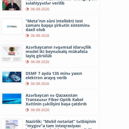
səlahiyyətlər verilib
06-08-2026
“Meta”nın süni intellekti test
zamanı başqa şirkətin sisteminə
daxil olub
06-08-2026
Azərbaycanın rəqəmsal idarəçilik
model iki beynəlxalq mükafata
layiq görülüb
06-08-2026
DSMF 7 ayda 135 minə yaxın
elektron arayış verib
06-08-2026
Azərbaycan və Qazaxıstan
Transxəzər Fiber-Optik Kabel
Xəttinin çəkilişini başa çatdırıb
06-08-2026
Nazirlik: “Mobil notariat” tətbiqinin
“mygov”a tam inteqrasiyası