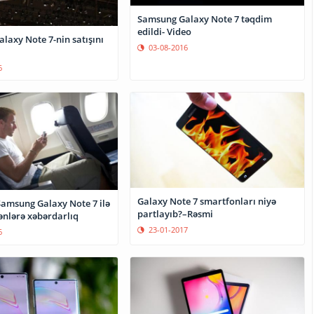
Samsung Galaxy Note 7 təqdim
edildi- Video
laxy Note 7-nin satışını
03-08-2016
6
Galaxy Note 7 smartfonları niyə
amsung Galaxy Note 7 ilə
partlayıb?–Rəsmi
ənlərə xəbərdarlıq
23-01-2017
6