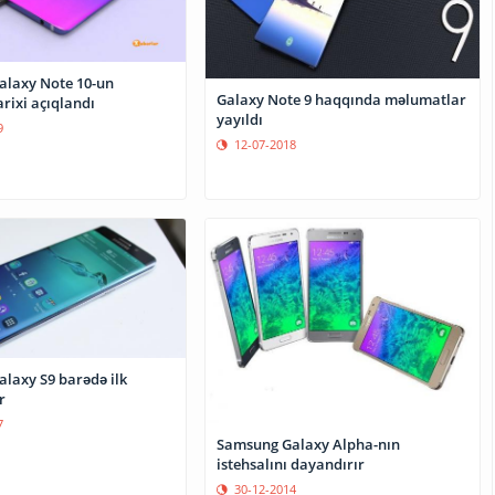
laxy Note 10-un
Galaxy Note 9 haqqında məlumatlar
rixi açıqlandı
yayıldı
9
12-07-2018
laxy S9 barədə ilk
r
7
Samsung Galaxy Alpha-nın
istehsalını dayandırır
30-12-2014