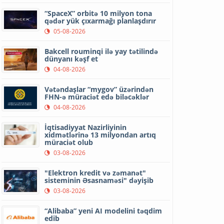
“SpaceX” orbitə 10 milyon tona
qədər yük çıxarmağı planlaşdırır
05-08-2026
Bakcell rouminqi ilə yay tətilində
dünyanı kəşf et
04-08-2026
Vətəndaşlar “mygov” üzərindən
FHN-ə müraciət edə biləcəklər
04-08-2026
İqtisadiyyat Nazirliyinin
xidmətlərinə 13 milyondan artıq
müraciət olub
03-08-2026
"Elektron kredit və zəmanət"
sisteminin Əsasnaməsi" dəyişib
03-08-2026
“Alibaba” yeni AI modelini təqdim
edib