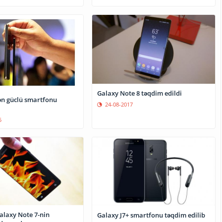
Galaxy Note 8 təqdim edildi
n güclü smartfonu
24-08-2017
5
laxy Note 7-nin
Galaxy J7+ smartfonu təqdim edilib