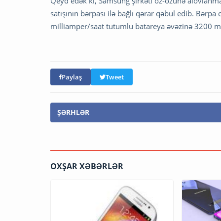
Qeyd edək ki, Samsung şirkəti öz-özünə alovlanmas
satışının bərpası ilə bağlı qərar qəbul edib. Bərp
milliamper/saat tutumlu batareya əvəzinə 3200 m
Paylaş
Tweet
ŞƏRHLƏR
OXŞAR XƏBƏRLƏR