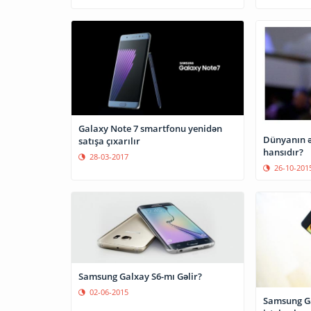
Galaxy Note 7 smartfonu yenidən
Dünyanın ə
satışa çıxarılır
hansıdır?
28-03-2017
26-10-201
Samsung Galxay S6-mı Gəlir?
02-06-2015
Samsung Ga