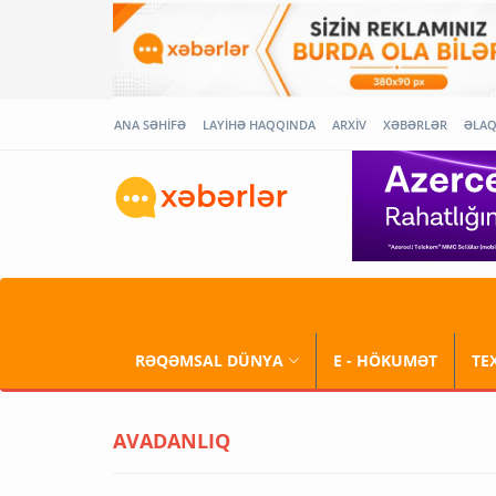
ANA SƏHİFƏ
LAYİHƏ HAQQINDA
ARXİV
XƏBƏRLƏR
ƏLA
RƏQƏMSAL DÜNYA
E - HÖKUMƏT
TE
AVADANLIQ