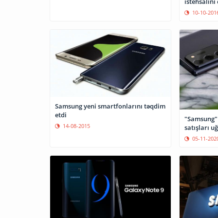
istehsalını
10-10-201
Samsung yeni smartfonlarını təqdim
etdi
"Samsung"
14-08-2015
satışları u
05-11-202