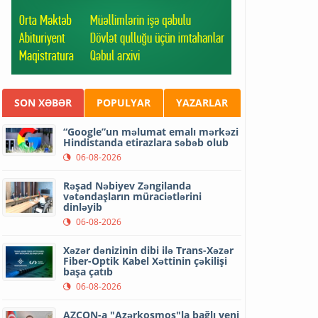
SON XƏBƏR
POPULYAR
YAZARLAR
“Google”un məlumat emalı mərkəzi
Hindistanda etirazlara səbəb olub
06-08-2026
Rəşad Nəbiyev Zəngilanda
vətəndaşların müraciətlərini
dinləyib
06-08-2026
Xəzər dənizinin dibi ilə Trans-Xəzər
Fiber-Optik Kabel Xəttinin çəkilişi
başa çatıb
06-08-2026
AZCON-a "Azərkosmos"la bağlı yeni