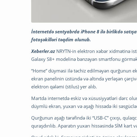
İnternetdə sentyabrda iPhone 8 ilə birlikdə satı
fotoşəkilləri təqdim olunub.
Xeberler.az
NRYTN-in elektron xəbər xidmətinə ist
Galaxy S8+ modelinə bənzəyən smartfonu görm
“Home” düyməsi ilə təchiz edilməyən qurğunun ekran
ekran panelinin üstündə və altında yerləşən çərçiv
elektron qələmi (stilus) yer alıb.
Martda internetdə eskiz və xüsusiyyətləri dərc olu
düymlü ekran, yuxarı və aşağı hissədə iki səsgücləndi
Qurğunun aşağı tərəfində iki “USB-C” çıxışı, qulaqc
quraşdırılıb. Aparatın yuxarı hissəsində SİM kart v