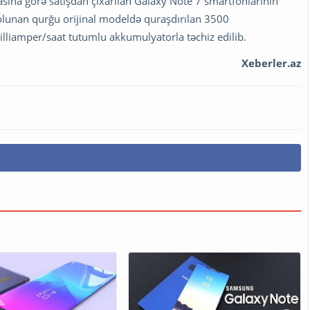
ına görə satışdan çıxarılan Galaxy Note 7 smartfonlarının
a olunan qurğu orijinal modeldə quraşdırılan 3500
illiamper/saat tutumlu akkumulyatorla təchiz edilib.
Xeberler.az