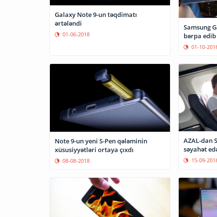
Galaxy Note 9-un təqdimatı
ərtələndi
Samsung Ga
01-06-2018
bərpa edib
01-10-201
AZAL-dan S
Note 9-un yeni S-Pen qələminin
səyahət ed
xüsusiyyətləri ortaya çıxdı
15-09-201
08-08-2018