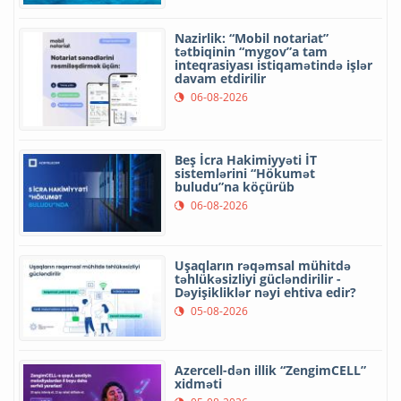
Nazirlik: “Mobil notariat”
tətbiqinin “mygov”a tam
inteqrasiyası istiqamətində işlər
davam etdirilir
06-08-2026
Beş İcra Hakimiyyəti İT
sistemlərini “Hökumət
buludu”na köçürüb
06-08-2026
Uşaqların rəqəmsal mühitdə
təhlükəsizliyi gücləndirilir -
Dəyişikliklər nəyi ehtiva edir?
05-08-2026
Azercell-dən illik “ZengimCELL”
xidməti