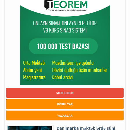
SON XƏBƏR
POPULYAR
YAZARLAR
Danimarka məktəblərdə süni