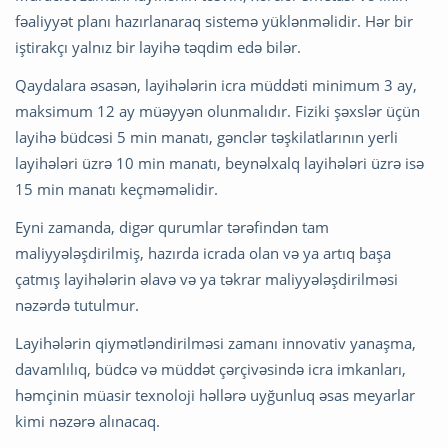
fəaliyyət planı hazırlanaraq sistemə yüklənməlidir. Hər bir
iştirakçı yalnız bir layihə təqdim edə bilər.
Qaydalara əsasən, layihələrin icra müddəti minimum 3 ay,
maksimum 12 ay müəyyən olunmalıdır. Fiziki şəxslər üçün
layihə büdcəsi 5 min manatı, gənclər təşkilatlarının yerli
layihələri üzrə 10 min manatı, beynəlxalq layihələri üzrə isə
15 min manatı keçməməlidir.
Eyni zamanda, digər qurumlar tərəfindən tam
maliyyələşdirilmiş, hazırda icrada olan və ya artıq başa
çatmış layihələrin əlavə və ya təkrar maliyyələşdirilməsi
nəzərdə tutulmur.
Layihələrin qiymətləndirilməsi zamanı innovativ yanaşma,
davamlılıq, büdcə və müddət çərçivəsində icra imkanları,
həmçinin müasir texnoloji həllərə uyğunluq əsas meyarlar
kimi nəzərə alınacaq.