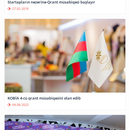
Startapların nəzərinə-Qrant müsabiqəsi başlayır
27-02-2018
KOBİA 4-cü qrant müsabiqəsini elan edib
04-08-2023