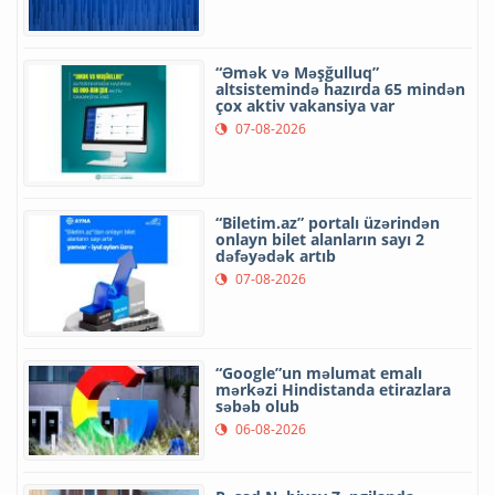
“Əmək və Məşğulluq”
altsistemində hazırda 65 mindən
çox aktiv vakansiya var
07-08-2026
“Biletim.az” portalı üzərindən
onlayn bilet alanların sayı 2
dəfəyədək artıb
07-08-2026
“Google”un məlumat emalı
mərkəzi Hindistanda etirazlara
səbəb olub
06-08-2026