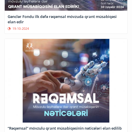
Gənclər Fondu ilk dəfə rəqəmsal mövzuda qrant müsabiqəsi
elan edir
19-10-2024
“Rəqəmsal” mövzulu qrant müsabiqəsinin nəticələri elan edilib