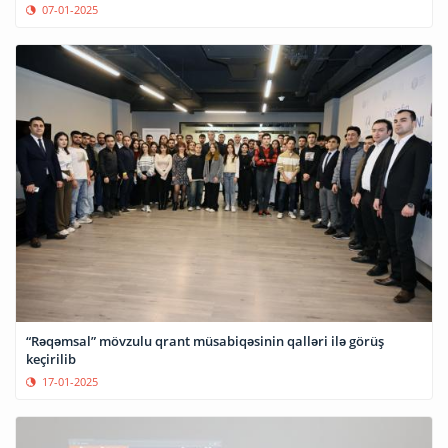
07-01-2025
“Rəqəmsal” mövzulu qrant müsabiqəsinin qalləri ilə görüş
keçirilib
17-01-2025