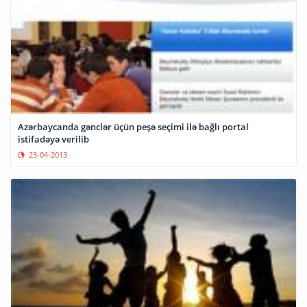
Azərbaycanda gənclər üçün peşə seçimi ilə bağlı portal
istifadəyə verilib
23-04-2013