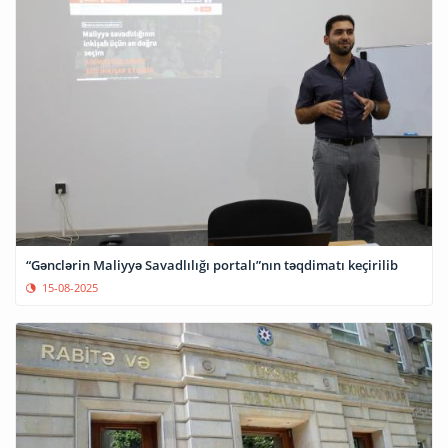
“Gənclərin Maliyyə Savadlılığı portalı”nın təqdimatı keçirilib
15-08-2025