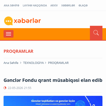
ANA SƏHİFƏ
LAYİHƏ HAQQINDA
ARXİV
XƏBƏRLƏR
ƏLAQƏ
PROQRAMLAR
Ana Səhifə
TEXNOLOGİYA
PROQRAMLAR
Gənclər Fondu qrant müsabiqəsi elan edib
22-05-2026
21:55