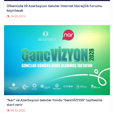
Ölkəmizdə ilk Azərbaycan Gənclər İnternet İdarəçilik Forumu
keçiriləcək
24-05-2019
“Nar” və Azərbaycan Gənclər Fondu “GəncVİZYON” layihəsinə
start verir
04-02-2026