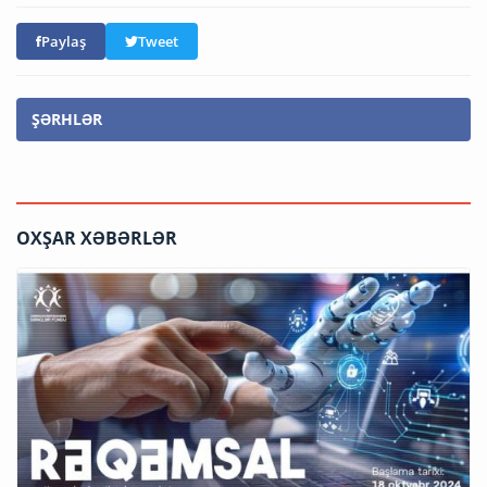
Paylaş
Tweet
ŞƏRHLƏR
OXŞAR XƏBƏRLƏR