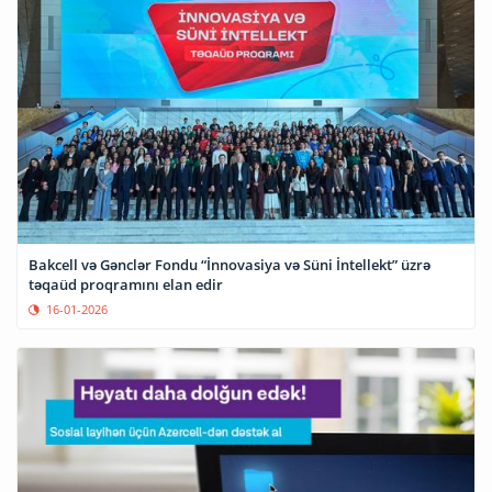
Bakcell və Gənclər Fondu “İnnovasiya və Süni İntellekt” üzrə
təqaüd proqramını elan edir
16-01-2026