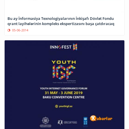
Bu ay İnformasiya Texnologiyalarının İnkişafı Dövlət Fondu
qrant layihələrinin kompleks ekspertizasını başa çatdıracaq
05-06-2014