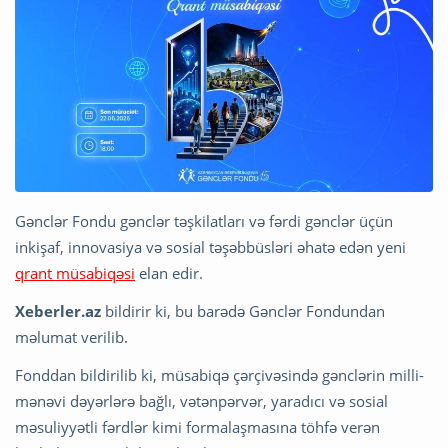
Gənclər Fondu gənclər təşkilatları və fərdi gənclər üçün
inkişaf, innovasiya və sosial təşəbbüsləri əhatə edən yeni
qrant müsabiqəsi
elan edir.
Xeberler.az
bildirir ki, bu barədə Gənclər Fondundan
məlumat verilib.
Fonddan bildirilib ki, müsabiqə çərçivəsində gənclərin milli-
mənəvi dəyərlərə bağlı, vətənpərvər, yaradıcı və sosial
məsuliyyətli fərdlər kimi formalaşmasına töhfə verən