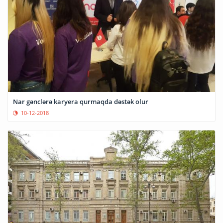
Nar gənclərə karyera qurmaqda dəstək olur
10-12-2018