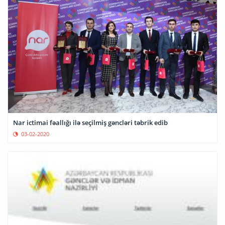
Nar ictimai fəallığı ilə seçilmiş gəncləri təbrik edib
03-02-2020