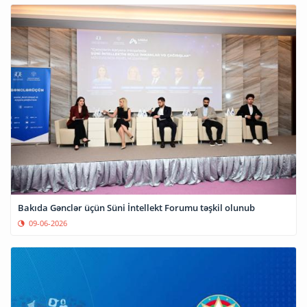
Bakıda Gənclər üçün Süni İntellekt Forumu təşkil olunub
09-06-2026