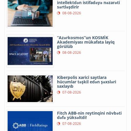
intellektdən istifadəyə nəzarəti
sərtləşdirir
08-08-2026
“Azərkosmos”un KOSMİK
Akademiyası mükafata layiq
görülüb
08-08-2026
Kiberpolis xarici saytlara
hücumlar təşkil edən şəxsləri
saxlayıb
07-08-2026
Fitch ABB-nin reytinqini növbəti
dəfə yüksəltdi!
07-08-2026