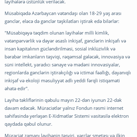
layihələrə üstünlük veriləcək.
Müsabiqədə Azərbaycan vətəndaşı olan 18-29 yaş arası
gənclər, eləcə də gənclər təşkilatları iştirak edə bilərlər:
"Müsabiqəyə təqdim olunan layihələr milli kimlik,
vətənpərvərlik və dəyər əsaslı inkişaf, gənclərin inkişafı və
insan kapitalının gücləndirilməsi, sosial inklüzivlik və
bərabər imkanların təşviqi, rəqəmsal gələcək, innovasiya və
süni intellekt, yaradıcı sənaye və mədəni innovasiyalar,
regionlarda gənclərin iştirakçılığı və ictimai fəallığı, dayanıqlı
inkişaf və ekoloji məsuliyyət adlı yeddi fərqli istiqaməti
əhatə edir".
Layihə təkliflərinin qəbulu mayın 22-dən iyunun 22-dək
davam edəcək. Müraciətlər yalnız Fondun rəsmi internet
səhifəsində yerləşən E-Xidmətlər Sistemi vasitəsilə elektron
qaydada qəbul olunur.
Müraciət zamanı layihənin təsviri, xərclər smetası və ilkin