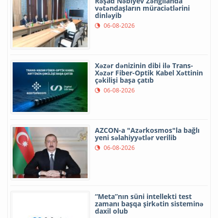
Rəşad Nəbiyev Zəngilanda
vətəndaşların müraciətlərini
dinləyib
06-08-2026
Xəzər dənizinin dibi ilə Trans-
Xəzər Fiber-Optik Kabel Xəttinin
çəkilişi başa çatıb
06-08-2026
AZCON-a "Azərkosmos"la bağlı
yeni səlahiyyətlər verilib
06-08-2026
“Meta”nın süni intellekti test
zamanı başqa şirkətin sisteminə
daxil olub