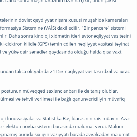
ür. Daha sonra maşın tərəzinin üzərinə çıxır, onun çəkisi
itələrinin dövlət qeydiyyat nişanı xüsusi müşahidə kameraları
ormasiya Sisteminə (VAİS) daxil edilir. "Bir pəncərə" sistemi
ılır. Daha sonra kinoloji xidmətin itləri avtonəqliyyat vasitəsini
ki-elektron kilidlə (GPS) təmin edilən nəqliyyat vasitəsi təyinat
l və yükə dair sənədlər qaydasında olduğu halda qısa vaxt
dan təkcə oktyabrda 21153 nəqliyyat vasitəsi idxal və ixrac
 postunun müvəqqəti saxlanc anbarı ilə də tanış olublar.
məsi və təhvil verilməsi ilə bağlı qanunvericiliyin müvafiq
i İnnovasiyalar və Statistika Baş İdarəsinin rəis müavini Azər
ihə - elekton növbə sistemi barəsində məlumat verdi. Məlum
 keçməmiş burada sıxlığın vəziyyəti barədə əvvəlcədən məlumat