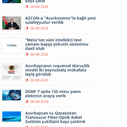
başa çatıb
06-08-2026
AZCON-a "Azərkosmos"la bağlı yeni
səlahiyyətlər verilib
06-08-2026
“Meta”nın süni intellekti test
zamanı başqa şirkətin sisteminə
daxil olub
06-08-2026
Azərbaycanın rəqəmsal idarəçilik
model iki beynəlxalq mükafata
layiq görülüb
06-08-2026
DSMF 7 ayda 135 minə yaxın
elektron arayış verib
06-08-2026
Azərbaycan və Qazaxıstan
Transxəzər Fiber-Optik Kabel
Xəttinin çəkilişini başa çatdırıb