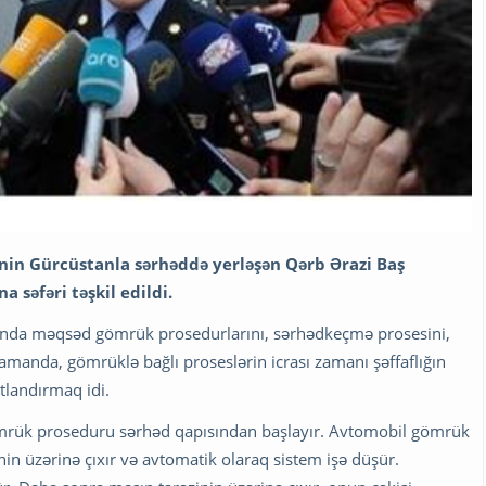
nin Gürcüstanla sərhəddə yerləşən Qərb Ərazi Baş
səfəri təşkil edildi.
sında məqsəd gömrük prosedurlarını, sərhədkeçmə prosesini,
amanda, gömrüklə bağlı proseslərin icrası zamanı şəffaflığın
tlandırmaq idi.
mrük proseduru sərhəd qapısından başlayır. Avtomobil gömrük
nin üzərinə çıxır və avtomatik olaraq sistem işə düşür.