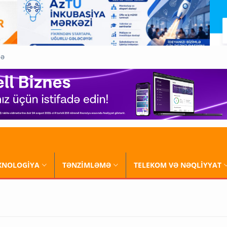
QƏ
XNOLOGİYA
TƏNZİMLƏMƏ
TELEKOM VƏ NƏQLİYYAT