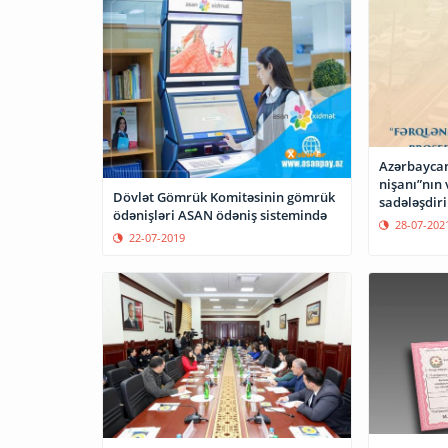
Azərbayca
nişanı”nın
Dövlət Gömrük Komitəsinin gömrük
sadələşdiri
ödənişləri ASAN ödəniş sistemində
28-07-202
22-07-2019