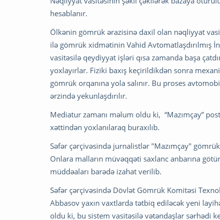
Nəqliyyat vasitəsinin şəkli çəkilərək bazaya ötürül
hesablanır.
Ölkənin gömrük ərazisinə daxil olan nəqliyyat vas
ilə gömrük xidmətinin Vahid Avtomatlaşdırılmış İnf
vasitəsilə qeydiyyat işləri qısa zamanda başa çatdır
yoxlayırlar. Fiziki baxış keçirildikdən sonra mexani
gömrük orqanına yola salınır. Bu proses avtomobi
ərzində yekunlaşdırılır.
Mediatur zamanı məlum oldu ki, “Mazımçay” postun
xəttindən yoxlanılaraq buraxılıb.
Səfər çərçivəsində jurnalistlər "Mazımçay" gömrük
Onlara malların müvəqqəti saxlanc anbarına götürül
müddəaları barədə izahat verilib.
Səfər çərçivəsində Dövlət Gömrük Komitəsi Texnoloj
Abbasov yaxın vaxtlarda tətbiq ediləcək yeni lay
oldu ki, bu sistem vasitəsilə vətəndaşlar sərhədi