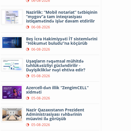
06-08-2026
Nazirlik: “Mobil notariat” tətbiqinin
“mygov”a tam inteqrasiyası
istiqamətində işlər davam etdirilir
06-08-2026
Beş İcra Hakimiyyəti İT sistemlərini
“Hökumət buludu”na köçürüb
06-08-2026
Uşaqların rəqəmsal mühitdə
təhlükəsizliyi gücləndirilir -
Dəyişikliklər nəyi ehtiva edir?
05-08-2026
Azercell-dən illik “ZengimCELL”
xidməti
05-08-2026
Nazir Qazaxıstanın Prezident
Administrasiyası rəhbərinin
müavini ilə görüşüb
05-08-2026