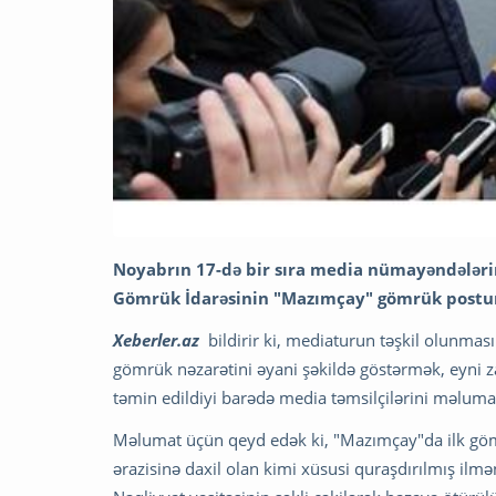
Noyabrın 17-də bir sıra media nümayəndələri
Gömrük İdarəsinin "Mazımçay" gömrük postuna 
Xeberler.az
bildirir ki, mediaturun təşkil olunma
gömrük nəzarətini əyani şəkildə göstərmək, eyni z
təmin edildiyi barədə media təmsilçilərini məluma
Məlumat üçün qeyd edək ki, "Mazımçay"da ilk gö
ərazisinə daxil olan kimi xüsusi quraşdırılmış ilmə