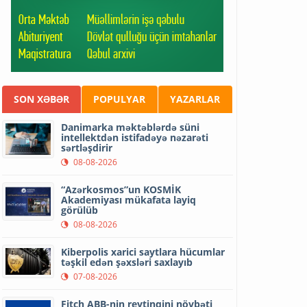
SON XƏBƏR
POPULYAR
YAZARLAR
Danimarka məktəblərdə süni
intellektdən istifadəyə nəzarəti
sərtləşdirir
08-08-2026
“Azərkosmos”un KOSMİK
Akademiyası mükafata layiq
görülüb
08-08-2026
Kiberpolis xarici saytlara hücumlar
təşkil edən şəxsləri saxlayıb
07-08-2026
Fitch ABB-nin reytinqini növbəti