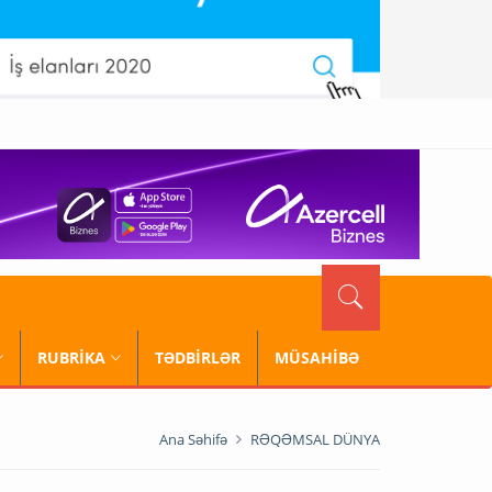
RUBRİKA
TƏDBİRLƏR
MÜSAHİBƏ
Ana Səhifə
RƏQƏMSAL DÜNYA