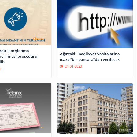
nda “Fərqlənmə
Ağırçəkili nəqliyyat vasitələrinə
 verilməsi proseduru
icazə “bir pəncərə”dən veriləcək
lib
24-01-2023
1