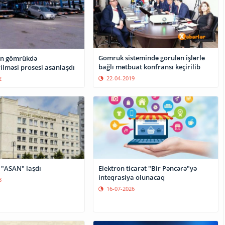
Gömrük sistemində görülən işlərlə
in gömrükdə
bağlı mətbuat konfransı keçirilib
ilməsi prosesi asanlaşdı
22-04-2019
2
"ASAN" laşdı
Elektron ticarət "Bir Pəncərə"yə
inteqrasiya olunacaq
8
16-07-2026