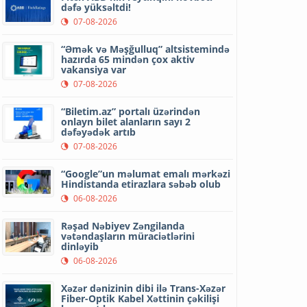
dəfə yüksəltdi!
07-08-2026
“Əmək və Məşğulluq” altsistemində
hazırda 65 mindən çox aktiv
vakansiya var
07-08-2026
“Biletim.az” portalı üzərindən
onlayn bilet alanların sayı 2
dəfəyədək artıb
07-08-2026
“Google”un məlumat emalı mərkəzi
Hindistanda etirazlara səbəb olub
06-08-2026
Rəşad Nəbiyev Zəngilanda
vətəndaşların müraciətlərini
dinləyib
06-08-2026
Xəzər dənizinin dibi ilə Trans-Xəzər
Fiber-Optik Kabel Xəttinin çəkilişi