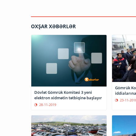
OXŞAR XƏBƏRLƏR
Gömrük Kom
Dövlət Gömrük Komitəsi 3 yeni
iddialarına
elektron xidmətin tətbiqinə başlayır
23-11-201
28-11-2019