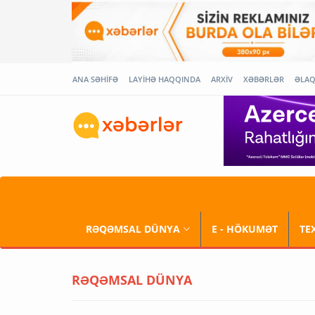
ANA SƏHİFƏ
LAYİHƏ HAQQINDA
ARXİV
XƏBƏRLƏR
ƏLA
RƏQƏMSAL DÜNYA
E - HÖKUMƏT
TE
RƏQƏMSAL DÜNYA