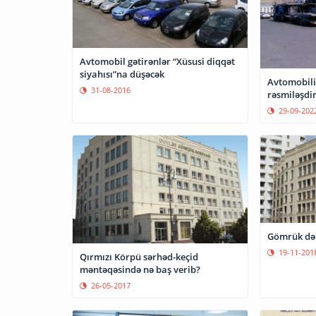
Avtomobil gətirənlər “Xüsusi diqqət
siyahısı”na düşəcək
Avtomobil
31-08-2016
rəsmiləşdir
29-09-202
Gömrük də 
19-11-201
Qırmızı Körpü sərhəd-keçid
məntəqəsində nə baş verib?
26-05-2017