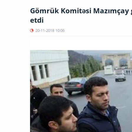
Gömrük Komitəsi Mazımçay g
etdi
20-11-2018
10:06