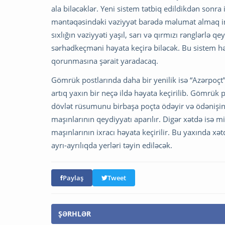
ala biləcəklər. Yeni sistem tətbiq edildikdən sonr
məntəqəsindəki vəziyyət barədə məlumat almaq i
sıxlığın vəziyyəti yaşıl, sarı və qırmızı rənglərlə q
sərhədkeçməni həyata keçirə biləcək. Bu sistem 
qorunmasına şərait yaradacaq.
Gömrük postlarında daha bir yenilik isə “Azərpoç
artıq yaxın bir neçə ildə həyata keçirilib. Gömrük 
dövlət rüsumunu birbaşa poçta ödəyir və ödənişin qə
maşınlarının qeydiyyatı aparılır. Digər xətdə isə m
maşınlarının ixracı həyata keçirilir. Bu yaxında xə
ayrı-ayrılıqda yerləri təyin ediləcək.
Paylaş
Tweet
ŞƏRHLƏR