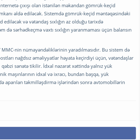
a internetə çıxışı olan istənilən məkandan gömrük-keçid
mkanı əldə ediləcək. Sistemdə gömrük-keçid məntəqəsindəki
eyd ediləcək və vətəndaş sıxlığın az olduğu tarixdə
həm də sərhədkeçmə vaxtı sıxlığın yaranmaması üçün balansın
t” MMC-nin nümayəndəliklərinin yaradılmasıdır. Bu sistem də
postları nağdsız əməliyyatlar həyata keçirdiyi üçün, vətəndaşlar
bzi sənətə tikilir. İdxal nəzarət xəttində yalnız yük
inik maşınlarının idxal və ixracı, bundan başqa, yük
tdə aparılan təkmilləşdirmə işlərindən sonra avtomobillərin