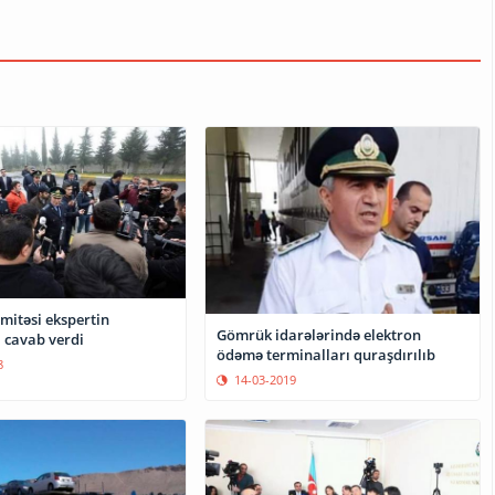
itəsi ekspertin
Gömrük idarələrində elektron
 cavab verdi
ödəmə terminalları quraşdırılıb
8
14-03-2019