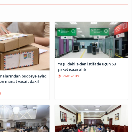
Yaşıl dəhliz-dən istifadə üçün 53
şirkət icazə alıb
malarından büdcəyə aylıq
29-01-2019
on manat vəsait daxil
5