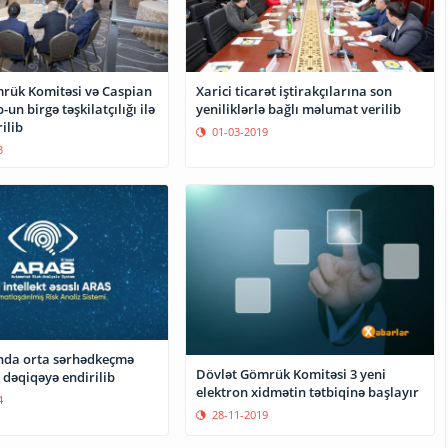
rük Komitəsi və Caspian
Xarici ticarət iştirakçılarına son
un birgə təşkilatçılığı ilə
yeniliklərlə bağlı məlumat verilib
ilib
01-03-2019
3
nda orta sərhədkeçmə
Dövlət Gömrük Komitəsi 3 yeni
 dəqiqəyə endirilib
elektron xidmətin tətbiqinə başlayır
4
28-11-2019