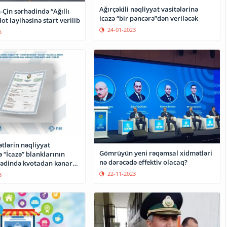
Ağırçəkili nəqliyyat vasitələrinə
Çin sərhədində “Ağıllı
icazə “bir pəncərə”dən veriləcək
ot layihəsinə start verilib
24-01-2023
5
ətlərin nəqliyyat
Gömrüyün yeni rəqəmsal xidmətləri
ə “İcazə” blanklarının
nə dərəcədə effektiv olacaq?
hədində kvotadan kənar
əğv edilib
22-11-2023
3