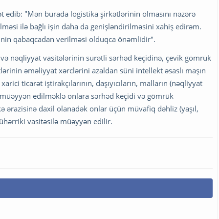
t edib: "Mən burada logistika şirkətlərinin olmasını nəzərə
məsi ilə bağlı işin daha da genişləndirilməsini xahiş edirəm.
rinin qabaqcadan verilməsi olduqca önəmlidir".
 nəqliyyat vasitələrinin sürətli sərhəd keçidinə, çevik gömrük
ərinin əməliyyat xərclərini azaldan süni intellekt əsaslı maşın
rici ticarət iştirakçılarının, daşıyıcıların, malların (nəqliyyat
ili müəyyən edilməklə onlara sərhəd keçidi və gömrük
kə ərazisinə daxil olanadək onlar üçün müvafiq dəhliz (yaşıl,
ühərriki vasitəsilə müəyyən edilir.