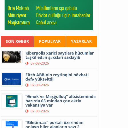
SON XƏBƏR
POPULYAR
YAZARLAR
Kiberpolis xarici saytlara hücumlar
təşkil edən şəxsləri saxlayıb
07-08-2026
Fitch ABB-nin reytinqini növbəti
dəfə yüksəltdi!
07-08-2026
“Əmək və Məşğulluq” altsistemində
hazırda 65 mindən çox aktiv
vakansiya var
07-08-2026
“Biletim.az” portalı üzərindən
onlayn bilet alanların sayı 2