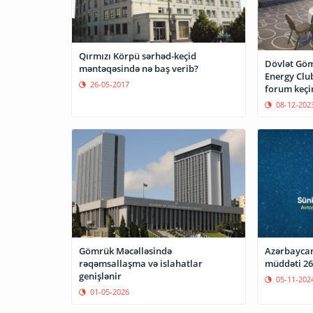
Qırmızı Körpü sərhəd-keçid
Dövlət Göm
məntəqəsində nə baş verib?
Energy Club-
26-05-2017
forum keçir
08-12-202
Gömrük Məcəlləsində
Azərbayca
rəqəmsallaşma və islahatlar
müddəti 26
genişlənir
05-11-202
01-05-2026