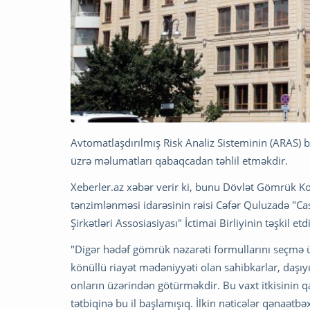
Avtomatlaşdırılmış Risk Analiz Sisteminin (ARAS) b
üzrə məlumatları qabaqcadan təhlil etməkdir.
Xeberler.az xəbər verir ki, bunu Dövlət Gömrük K
tənzimlənməsi idarəsinin rəisi Cəfər Quluzadə "C
Şirkətləri Assosiasiyası" İctimai Birliyinin təşkil e
"Digər hədəf gömrük nəzarəti formullarını seçmə ü
könüllü riayət mədəniyyəti olan sahibkarlar, daşıy
onların üzərindən götürməkdir. Bu vaxt itkisinin qa
tətbiqinə bu il başlamışıq. İlkin nəticələr qənaətbə