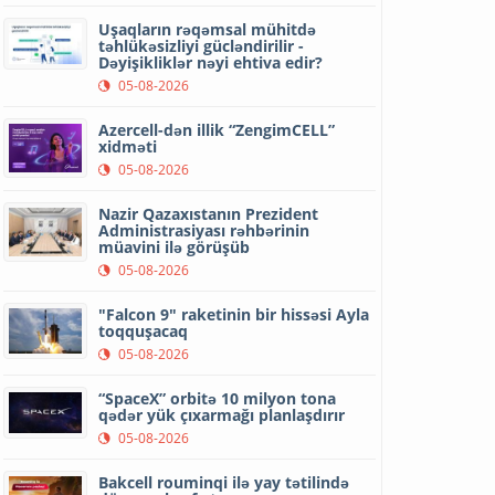
Uşaqların rəqəmsal mühitdə
təhlükəsizliyi gücləndirilir -
Dəyişikliklər nəyi ehtiva edir?
05-08-2026
Azercell-dən illik “ZengimCELL”
xidməti
05-08-2026
Nazir Qazaxıstanın Prezident
Administrasiyası rəhbərinin
müavini ilə görüşüb
05-08-2026
"Falcon 9" raketinin bir hissəsi Ayla
toqquşacaq
05-08-2026
“SpaceX” orbitə 10 milyon tona
qədər yük çıxarmağı planlaşdırır
05-08-2026
Bakcell rouminqi ilə yay tətilində