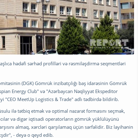
aşlıca hədəfi sərhəd profilləri və rəsmiləşdirmə seqmentləri
omitəsinin (DGK) Gömrük inzibatçılığı baş idarəsinin Gömrük
aspian Energy Club" və "Azərbaycan Nəqliyyat Ekspeditor
tdiyi "CEO MeetUp Logistics & Trade" adlı tədbirdə bildirib.
sulu ilə tətbiq etmək və optimal nəzarət formasını seçmək,
ıcılar və digər iqtisadi operatorların gömrük yüklülüyünü
rşısını almaq, xərcləri qarşılamaq üçün sərfəlidir. Biz layihənin
xşdir", - deyə o qeyd edib.