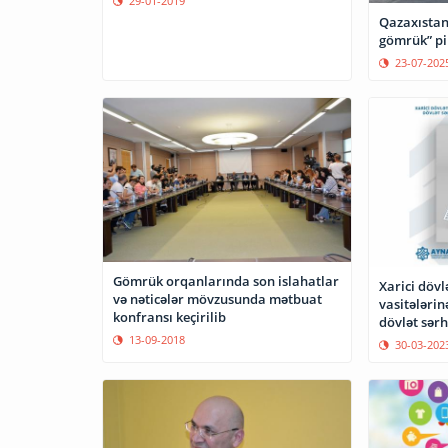
29-01-2019
Qazaxıstan-
gömrük” pil
23-07-202
Gömrük orqanlarında son islahatlar
Xarici dövl
və nəticələr mövzusunda mətbuat
vasitələrin
konfransı keçirilib
dövlət sər
verilməsi l
13-09-2018
30-03-202