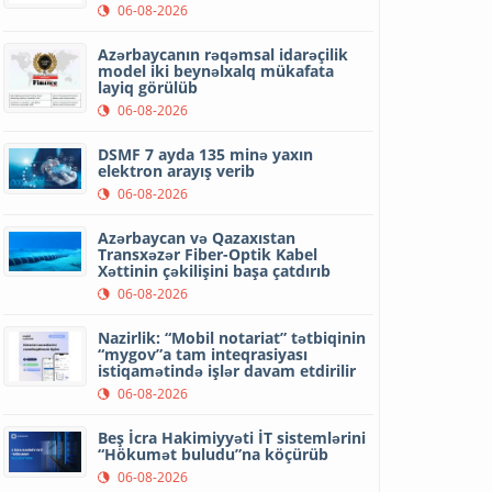
06-08-2026
Azərbaycanın rəqəmsal idarəçilik
model iki beynəlxalq mükafata
layiq görülüb
06-08-2026
DSMF 7 ayda 135 minə yaxın
elektron arayış verib
06-08-2026
Azərbaycan və Qazaxıstan
Transxəzər Fiber-Optik Kabel
Xəttinin çəkilişini başa çatdırıb
06-08-2026
Nazirlik: “Mobil notariat” tətbiqinin
“mygov”a tam inteqrasiyası
istiqamətində işlər davam etdirilir
06-08-2026
Beş İcra Hakimiyyəti İT sistemlərini
“Hökumət buludu”na köçürüb
06-08-2026