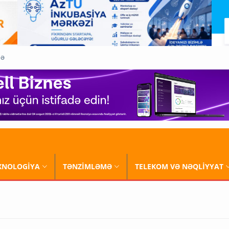
QƏ
XNOLOGİYA
TƏNZİMLƏMƏ
TELEKOM VƏ NƏQLİYYAT