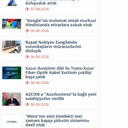
dəfəyədək artıb
07-08-2026
“Google”un məlumat emalı mərkəzi
Hindistanda etirazlara səbəb olub
06-08-2026
Rəşad Nəbiyev Zəngilanda
vətəndaşların müraciətlərini
dinləyib
06-08-2026
Xəzər dənizinin dibi ilə Trans-Xəzər
Fiber-Optik Kabel Xəttinin çəkilişi
başa çatıb
06-08-2026
AZCON-a "Azərkosmos"la bağlı yeni
səlahiyyətlər verilib
06-08-2026
“Meta”nın süni intellekti test
zamanı başqa şirkətin sisteminə
daxil olub