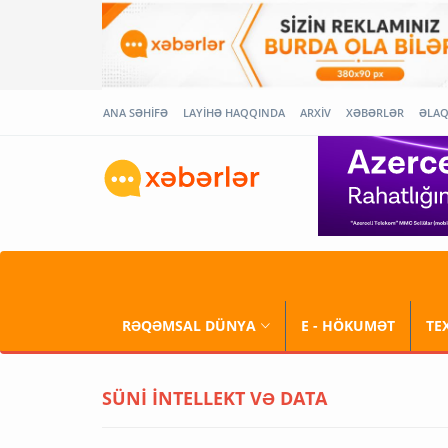
ANA SƏHİFƏ
LAYİHƏ HAQQINDA
ARXİV
XƏBƏRLƏR
ƏLA
RƏQƏMSAL DÜNYA
E - HÖKUMƏT
TE
SÜNİ İNTELLEKT VƏ DATA