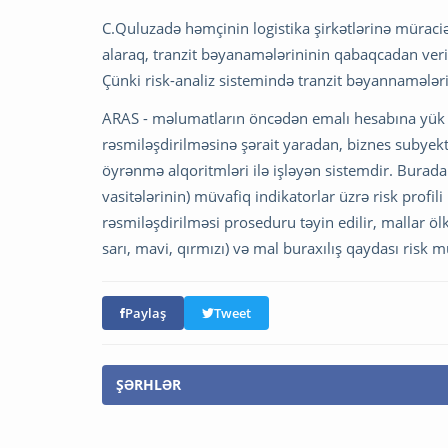
C.Quluzadə həmçinin logistika şirkətlərinə müraciə
alaraq, tranzit bəyanamələrininin qabaqcadan veril
Çünki risk-analiz sistemində tranzit bəyannamələ
ARAS - məlumatların öncədən emalı hesabına yük və
rəsmiləşdirilməsinə şərait yaradan, biznes subyektl
öyrənmə alqoritmləri ilə işləyən sistemdir. Burada xa
vasitələrinin) müvafiq indikatorlar üzrə risk prof
rəsmiləşdirilməsi proseduru təyin edilir, mallar öl
sarı, mavi, qırmızı) və mal buraxılış qaydası risk m
Paylaş
Tweet
ŞƏRHLƏR