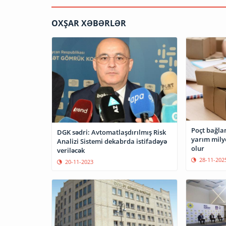
OXŞAR XƏBƏRLƏR
Poçt bağla
DGK sədri: Avtomatlaşdırılmış Risk
yarım mily
Analizi Sistemi dekabrda istifadəyə
olur
veriləcək
28-11-202
20-11-2023