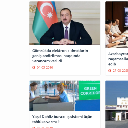
Gömrükdə elektron xidmətlərin
Azərbaycan
genişləndirilməsi haqqında
rəqəmsalla
Sərəncam verildi
edib
04-03-2016
27-08-202
Yaşıl Dəhliz buraxılış sistemi üçün
təhlükə varmı ?