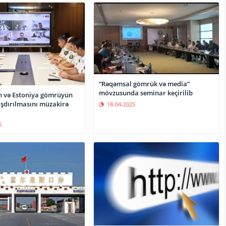
“Rəqəmsal gömrük və media”
mövzusunda seminar keçirilib
 və Estoniya gömrüyün
şdırılmasını müzakirə
18-04-2025
5