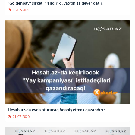
“Goldenpay“ şirkəti 14 ildir ki, vaxtınıza dəyər qatır!
15-07-2021
Hesab.az-da evdə oturaraq ödəniş etmək qazandırır
21-07-2020