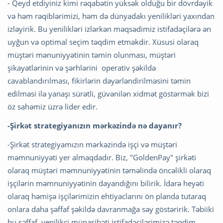
- Qeyd etdiyiniz kimi rəqabətin yüksək olduğu bir dövrdəyik
və həm rəqiblərimizi, həm də dünyadakı yenilikləri yaxından
izləyirik. Bu yenilikləri izlərkən məqsədimiz istifadəçilərə ən
uyğun və optimal seçim təqdim etməkdir. Xüsusi olaraq
müştəri mənuniyyətinin təmin olunması, müştəri
şikayətlərinin və şərhlərini operativ şəkildə
cavablandırılması, fikirlərin dəyərləndirilməsini təmin
edilməsi ilə yanaşı sürətli, güvənilən xidmət göstərmək bizi
öz sahəmiz üzrə lider edir.
-Şirkət strategiyanızın mərkəzində nə dayanır?
-Şirkət strategiyamızın mərkəzində işçi və müştəri
məmnuniyyəti yer almaqdadır. Biz, "GoldenPay" şirkəti
olaraq müştəri məmnuniyyətinin təməlində öncəlikli olaraq
işçilərin məmnuniyyətinin dayandığını bilirik. İdarə heyəti
olaraq həmişə işçilərimizin ehtiyaclarını ön planda tutaraq
onlara daha şəffaf şəkildə davranmağa səy göstəririk. Təbiiki
bu şəffaf, yenilikçi münasibəti istifadəçilərimizə təqdim