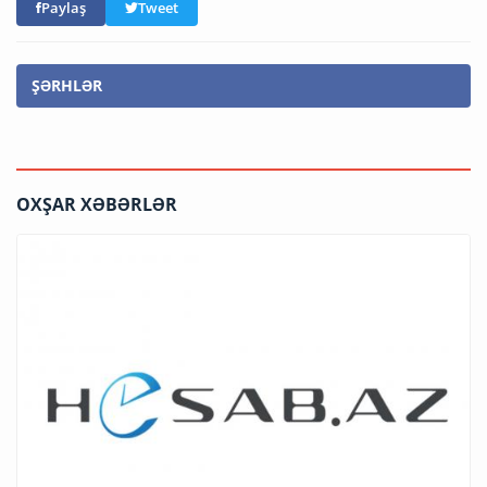
Paylaş
Tweet
ŞƏRHLƏR
OXŞAR XƏBƏRLƏR