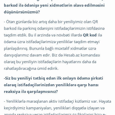
barkod ilə ödənişə yeni xidmətlərin əlavə edilməsini
düşünürsünüzmü?
- Ötən günlərdə biz artıq daha bir yeniliyimiz olan QR
barkod ilə parkinq ödənişini istifadəçilərimizin istifdəsinə
təqdim etdik. Bu il ərzində və növbəti illərdə
QR kod
ilə
ödəmə üzrə istifadəçilərimizə yeniliklər təqdim etməyi
planlaşdırırıq. Bununla bağlı müxtəlif xidmətlər üzrə
danışıqlarımız davam edir. Biz də Hesab.az komandası
olaraq bu yeniliyin istifadəçilərin həyatlarını daha da
rahatlaşdıracağına ümid edirik.
-Siz bu yeniliyi tətbiq edən ilk onlayn ödəmə şirkəti
olaraq istifadəçilərinizdən yeniliklərə qarşı hansı
reaksiya ilə qarşılaşmısınız?
- Yeniliklərlə maraqlanan aktiv istifadəçi kütləmiz var. Həyata
keçirdiyimiz kampaniyaları, yenilikləri diqqətlə izləyən və
anında reaksiya verən istifadəçilərimiz öz fikirlərini bizə e-