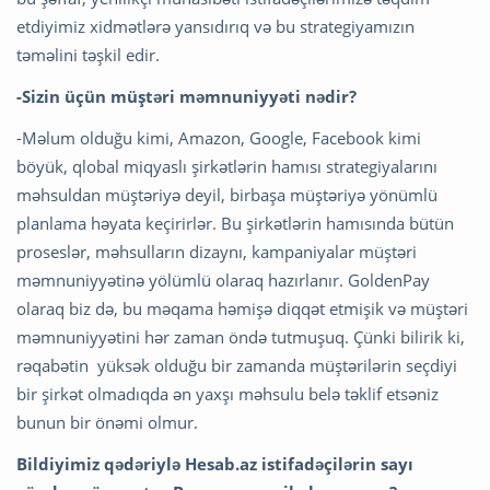
etdiyimiz xidmətlərə yansıdırıq və bu strategiyamızın
təməlini təşkil edir.
-Sizin üçün müştəri məmnuniyyəti nədir?
-Məlum olduğu kimi, Amazon, Google, Facebook kimi
böyük, qlobal miqyaslı şirkətlərin hamısı strategiyalarını
məhsuldan müştəriyə deyil, birbaşa müştəriyə yönümlü
planlama həyata keçirirlər. Bu şirkətlərin hamısında bütün
proseslər, məhsulların dizaynı, kampaniyalar müştəri
məmnuniyyətinə yölümlü olaraq hazırlanır. GoldenPay
olaraq biz də, bu məqama həmişə diqqət etmişik və müştəri
məmnuniyyətini hər zaman öndə tutmuşuq. Çünki bilirik ki,
rəqabətin yüksək olduğu bir zamanda müştərilərin seçdiyi
bir şirkət olmadıqda ən yaxşı məhsulu belə təklif etsəniz
bunun bir önəmi olmur.
Bildiyimiz qədəriylə Hesab.az istifadəçilərin sayı