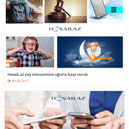
Hesab.az yay mövsümünü uğurla başa vurub
09-09-2019