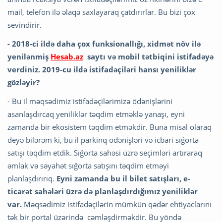
mail, telefon ilə əlaqə saxlayaraq çatdırırlar. Bu bizi çox
sevindirir.
- 2018-ci ildə daha çox funksionallığı, xidmət növ ilə
yenilənmiş
Hesab.az
saytı və mobil tətbiqini istifadəyə
verdiniz. 2019-cu ildə istifadəçiləri hansı yeniliklər
gözləyir?
- Bu il məqsədimiz istifadəçilərimizə ödənişlərini
asanlaşdırcaq yeniliklər təqdim etməklə yanaşı, eyni
zamanda bir ekosistem təqdim etməkdir. Buna misal olaraq
deyə bilərəm ki, bu il parkinq ödənişləri və icbari sığorta
satışı təqdim etdik. Sığorta sahəsi üzrə seçimləri artıraraq
əmlak və səyahət sığorta satışını təqdim etməyi
planlaşdırırıq.
Eyni zamanda bu il bilet satışları, e-
ticarət sahələri üzrə də planlaşdırdığımız yeniliklər
var.
Məqsədimiz istifadəçilərin mümkün qədər ehtiyaclarını
tək bir portal üzərində cəmləşdirməkdir. Bu yöndə