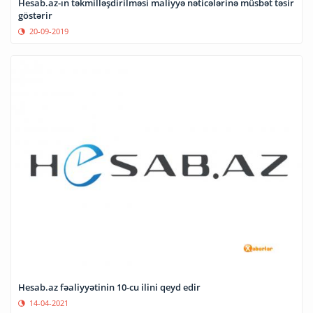
Hesab.az-ın təkmilləşdirilməsi maliyyə nəticələrinə müsbət təsir
göstərir
20-09-2019
Hesab.az fəaliyyətinin 10-cu ilini qeyd edir
14-04-2021