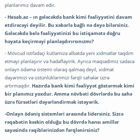
planlarımız davam edir.
- Hesab.az – ın gələcəkdə bank kimi fəaliyyətini davam
etdirəcəyi deyilir. Bu xəbərlə bağlı nə deyə bilərsiniz.
Gələcəkdə belə fəaliyyətinizi bu istiqamətə doğru
həyata keçirməyi planlaşdırırsınızmı?
- Mövcud istifadəçi kütləmizə əlbətdə yeni xidmətlər təqdim
etməyi planlaşırır və hədəfləyirik. Ayrıca məqsədimiz sadəcə
onlayn ödəmə sistemi olaraq qalmaq deyil, xidmət
dəyərimizi və üstünlüklərimizi fərqli sahələr üzrə
artırmaqdır.
Hazırda bank kimi fəaliyyət göstərmək kimi
bir planımız yoxdur. Amma növbəti dövrlərdə bu sahə
üzrə fürsətləri dəyərləndirmək istəyərik.
-Onlayn ödəniş sistemləri arasında lidersiniz. Sizcə
rəqabətin kəskin olduğu bu dövrdə hansı amillər
sayəsində rəqiblərinizdən fərqlənirsiniz?