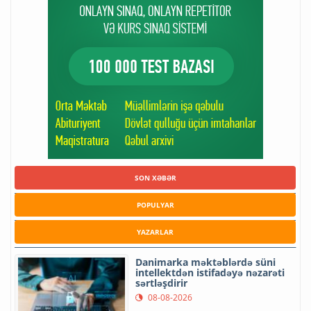
SON XƏBƏR
POPULYAR
YAZARLAR
Danimarka məktəblərdə süni
intellektdən istifadəyə nəzarəti
sərtləşdirir
08-08-2026