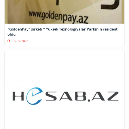
"GoldenPay" şirkəti " Yüksək Texnologiyalar Parkının rezidenti
oldu
15-07-2023