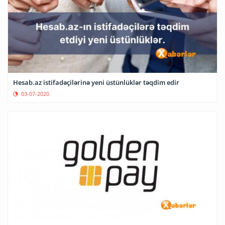
Hesab.az istifadəçilərinə yeni üstünlüklər təqdim edir
03-07-2020