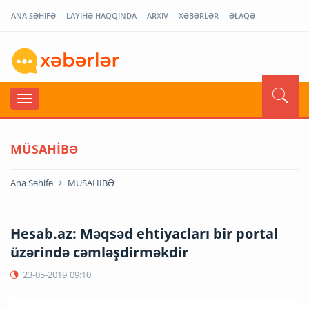
ANA SƏHİFƏ
LAYİHƏ HAQQINDA
ARXİV
XƏBƏRLƏR
ƏLAQƏ
MÜSAHİBƏ
Ana Səhifə
MÜSAHİBƏ
Hesab.az: Məqsəd ehtiyacları bir portal
üzərində cəmləşdirməkdir
23-05-2019
09:10