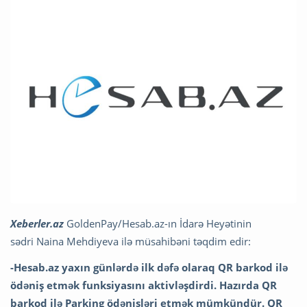
Xeberler.az
GoldenPay/Hesab.az-ın İdarə Heyətinin
sədri Naina Mehdiyeva ilə müsahibəni təqdim edir:
-Hesab.az yaxın günlərdə ilk dəfə olaraq QR barkod ilə
ödəniş etmək funksiyasını aktivləşdirdi. Hazırda QR
barkod ilə Parking ödənişləri etmək mümkündür. QR