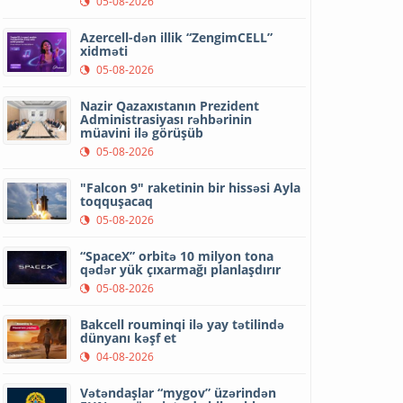
05-08-2026
Azercell-dən illik “ZengimCELL”
xidməti
05-08-2026
Nazir Qazaxıstanın Prezident
Administrasiyası rəhbərinin
müavini ilə görüşüb
05-08-2026
"Falcon 9" raketinin bir hissəsi Ayla
toqquşacaq
05-08-2026
“SpaceX” orbitə 10 milyon tona
qədər yük çıxarmağı planlaşdırır
05-08-2026
Bakcell rouminqi ilə yay tətilində
dünyanı kəşf et
04-08-2026
Vətəndaşlar “mygov” üzərindən