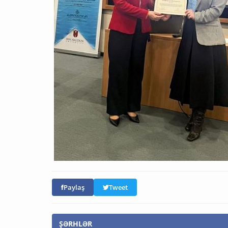
Paylaş
Tweet
ŞƏRHLƏR