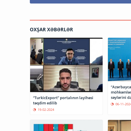
OXŞAR XƏBƏRLƏR
“Azərbayca
möhkəmlən
səylərini d
“TurkicExport” portalının layihəsi
təqdim edilib
06-11-202
19-02-2024