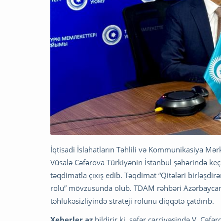
İqtisadi İslahatların Təhlili və Kommunikasiya M
Vüsalə Cəfərova Türkiyənin İstanbul şəhərində ke
təqdimatla çıxış edib. Təqdimat “Qitələri birləşdi
rolu” mövzusunda olub. TDAM rəhbəri Azərbaycanı
təhlükəsizliyində strateji rolunu diqqətə çatdırıb.
Xeberler.az
bildirir ki, səfər çərçivəsində V. Cəfə