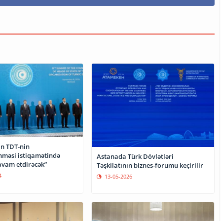
n TDT-nin
məsi istiqamətində
Astanada Türk Dövlətləri
avam etdirəcək”
Təşkilatının biznes-forumu keçirilir
4
13-05-2026