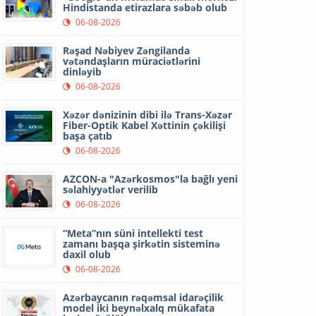
Hindistanda etirazlara səbəb olub
06-08-2026
Rəşad Nəbiyev Zəngilanda
vətəndaşların müraciətlərini
dinləyib
06-08-2026
Xəzər dənizinin dibi ilə Trans-Xəzər
Fiber-Optik Kabel Xəttinin çəkilişi
başa çatıb
06-08-2026
AZCON-a "Azərkosmos"la bağlı yeni
səlahiyyətlər verilib
06-08-2026
“Meta”nın süni intellekti test
zamanı başqa şirkətin sisteminə
daxil olub
06-08-2026
Azərbaycanın rəqəmsal idarəçilik
model iki beynəlxalq mükafata