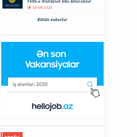
FHN-ə müraciət edə biləcəklər
04-08-2026
Bütün xəbərlər