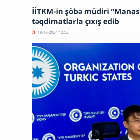
İİTKM-in şöbə müdiri “Manas
təqdimatlarla çıxış edib
18-10-2024
12:52