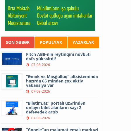
SON XƏBƏR
POPULYAR
YAZARLAR
Fitch ABB-nin reytinqini növbəti
dəfə yüksəltdi!
07-08-2026
“Əmək və Məşğulluq” altsistemində
hazırda 65 mindən çox aktiv
vakansiya var
07-08-2026
“Biletim.az” portalı üzərindən
onlayn bilet alanların sayı 2
dəfəyədək artıb
07-08-2026
“Google”un məlumat emalı mərkəzi