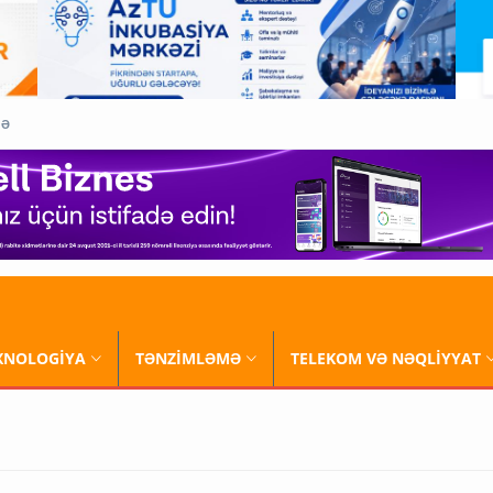
QƏ
XNOLOGİYA
TƏNZİMLƏMƏ
TELEKOM VƏ NƏQLİYYAT