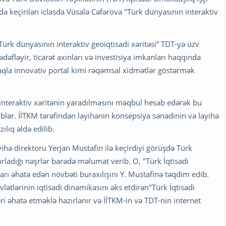
da keçirilən iclasda Vüsalə Cəfərova "Türk dünyasının interaktiv
Türk dünyasının interaktiv geoiqtisadi xəritəsi” TDT-yə üzv
dəfləyir, ticarət axınları və investisiya imkanları haqqında
qla innovativ portal kimi rəqəmsal xidmətlər göstərmək
nteraktiv xəritənin yaradılmasını məqbul hesab edərək bu
iblər. İİTKM tərəfindən layihənin konsepsiya sənədinin və layihə
ılıq əldə edilib.
ihə direktoru Yerjan Mustafin ilə keçirdiyi görüşdə Türk
rladığı nəşrlər barədə məlumat verib. O, "Türk İqtisadi
ları əhatə edən növbəti buraxılışını Y. Mustafinə təqdim edib.
ətlərinin iqtisadi dinamikasını əks etdirən"Türk İqtisadi
əri əhatə etməklə hazırlanır və İİTKM-in və TDT-nin internet