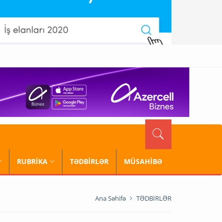
RUBRİKA
TƏDBİRLƏR
MÜSAHİBƏ
Ana Səhifə
TƏDBİRLƏR