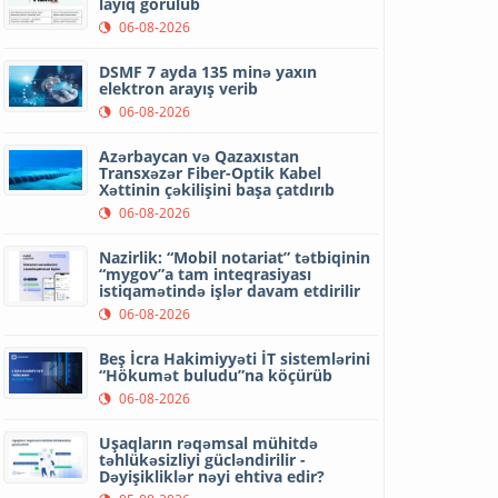
layiq görülüb
06-08-2026
DSMF 7 ayda 135 minə yaxın
elektron arayış verib
06-08-2026
Azərbaycan və Qazaxıstan
Transxəzər Fiber-Optik Kabel
Xəttinin çəkilişini başa çatdırıb
06-08-2026
Nazirlik: “Mobil notariat” tətbiqinin
“mygov”a tam inteqrasiyası
istiqamətində işlər davam etdirilir
06-08-2026
Beş İcra Hakimiyyəti İT sistemlərini
“Hökumət buludu”na köçürüb
06-08-2026
Uşaqların rəqəmsal mühitdə
təhlükəsizliyi gücləndirilir -
Dəyişikliklər nəyi ehtiva edir?