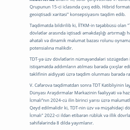
Qrupunun 15-ci iclasında çıxış edib. Hibrid format
geoiqtisadi xəritəsi" konsepsiyasını təqdim edib.
Təqdimatda bildirilib ki, İİTKM-in təşəbbüsü olan "
dövlətlər arasında iqtisadi əməkdaşlığı artırmağı hə
əhatəli və dinamik məlumat bazası rolunu oynama
potensialına malikdir.
TDT-yə üzv dövlətlərin nümayəndələri sözügedən i
istiqamətdə addımların atılması barədə çıxışlar ed
təklifinin aidiyyəti üzrə təqdim olunması barədə raz
V. Cəfərova təqdimatdan sonra TDT Katibliyinin lay
Dünyası Araşdırmalar Mərkəzinin fəaliyyəti və hazı
İcmalı”nın 2024-cü ilin birinci yarısı üzrə məlumat
Qeyd edilməlidir ki, TDT-nin üzv və müşahidəçi dövl
İcmalı" 2022-ci ildən etibarən rüblük və illik dövrl
səhifələrində 8 dildə yayımlanır.