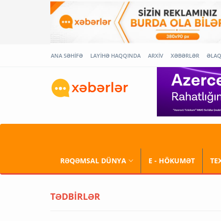
ANA SƏHİFƏ
LAYİHƏ HAQQINDA
ARXİV
XƏBƏRLƏR
ƏLA
RƏQƏMSAL DÜNYA
E - HÖKUMƏT
TE
TƏDBİRLƏR