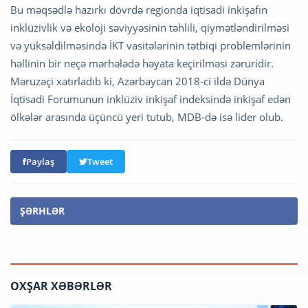
Bu məqsədlə hazırkı dövrdə regionda iqtisadi inkişafın
inklüzivlik və ekoloji səviyyəsinin təhlili, qiymətləndirilməsi
və yüksəldilməsində İKT vasitələrinin tətbiqi problemlərinin
həllinin bir neçə mərhələdə həyata keçirilməsi zəruridir.
Məruzəçi xatırladıb ki, Azərbaycan 2018-ci ildə Dünya
İqtisadi Forumunun inklüziv inkişaf indeksində inkişaf edən
ölkələr arasında üçüncü yeri tutub, MDB-də isə lider olub.
Paylaş
Tweet
ŞƏRHLƏR
OXŞAR XƏBƏRLƏR