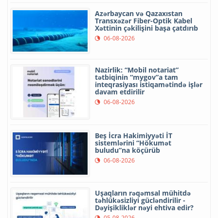
Azərbaycan və Qazaxıstan
Transxəzər Fiber-Optik Kabel
Xəttinin çəkilişini başa çatdırıb
06-08-2026
Nazirlik: “Mobil notariat”
tətbiqinin “mygov”a tam
inteqrasiyası istiqamətində işlər
davam etdirilir
06-08-2026
Beş İcra Hakimiyyəti İT
sistemlərini “Hökumət
buludu”na köçürüb
06-08-2026
Uşaqların rəqəmsal mühitdə
təhlükəsizliyi gücləndirilir -
Dəyişikliklər nəyi ehtiva edir?
05-08-2026