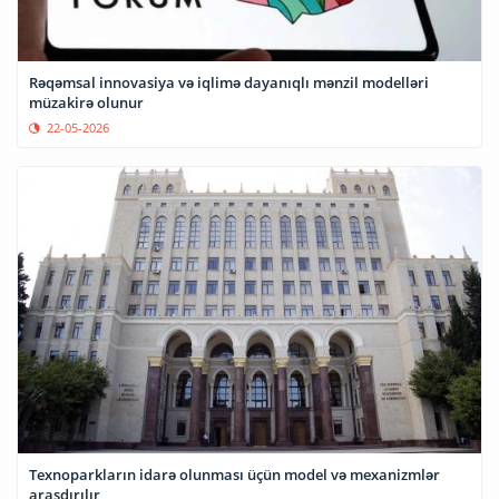
Rəqəmsal innovasiya və iqlimə dayanıqlı mənzil modelləri
müzakirə olunur
22-05-2026
Texnoparkların idarə olunması üçün model və mexanizmlər
araşdırılır