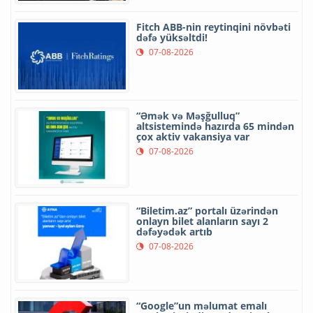
Fitch ABB-nin reytinqini növbəti
dəfə yüksəltdi!
07-08-2026
“Əmək və Məşğulluq”
altsistemində hazırda 65 mindən
çox aktiv vakansiya var
07-08-2026
“Biletim.az” portalı üzərindən
onlayn bilet alanların sayı 2
dəfəyədək artıb
07-08-2026
“Google”un məlumat emalı