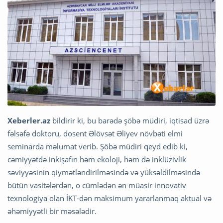
Xeberler.az
bildirir ki, bu barədə şöbə müdiri, iqtisad üzrə
fəlsəfə doktoru, dosent Əlövsət Əliyev növbəti elmi
seminarda məlumat verib. Şöbə müdiri qeyd edib ki,
cəmiyyətdə inkişafın həm ekoloji, həm də inklüzivlik
səviyyəsinin qiymətləndirilməsində və yüksəldilməsində
bütün vasitələrdən, o cümlədən ən müasir innovativ
texnologiya olan İKT-dən maksimum yararlanmaq aktual və
əhəmiyyətli bir məsələdir.