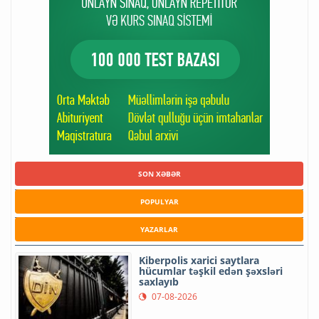
SON XƏBƏR
POPULYAR
YAZARLAR
Kiberpolis xarici saytlara
hücumlar təşkil edən şəxsləri
saxlayıb
07-08-2026