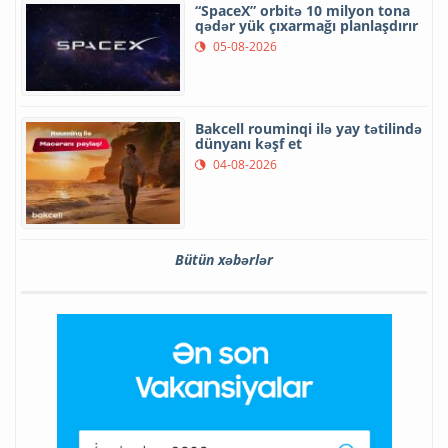
“SpaceX” orbitə 10 milyon tona
qədər yük çıxarmağı planlaşdırır
05-08-2026
Bakcell rouminqi ilə yay tətilində
dünyanı kəşf et
04-08-2026
Bütün xəbərlər