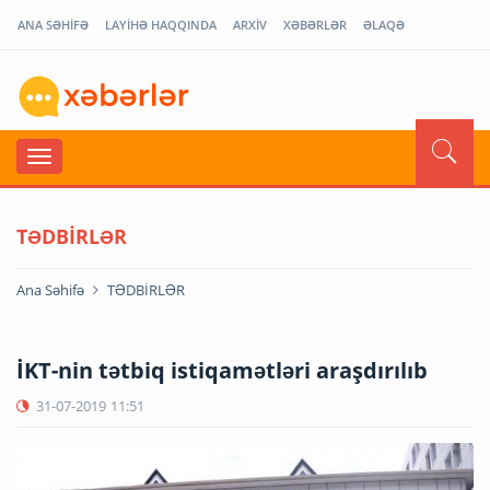
ANA SƏHİFƏ
LAYİHƏ HAQQINDA
ARXİV
XƏBƏRLƏR
ƏLAQƏ
TƏDBİRLƏR
Ana Səhifə
TƏDBİRLƏR
İKT-nin tətbiq istiqamətləri araşdırılıb
31-07-2019
11:51