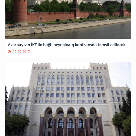
Azərbaycan İKT ilə bağlı beynəlxalq konfransda təmsil ediləcək
12-09-2017