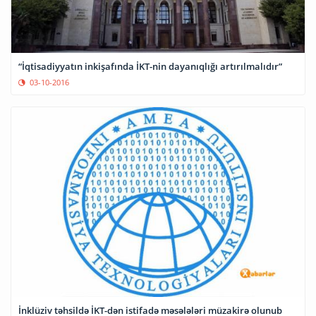
“İqtisadiyyatın inkişafında İKT-nin dayanıqlığı artırılmalıdır”
03-10-2016
İnklüziv təhsildə İKT-dən istifadə məsələləri müzakirə olunub