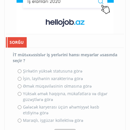
SORĞU
İT mütəxəssislər iş yerlərini hansı meyarlar əsasında
seçir ?
Şirkətin yüksək statusuna görə
İşin, layihənin xarakterinə görə
Əmək müqaviləsinin olmasına görə
Yüksək əmək haqqına, mükafatlara və digər
güzəştlərə görə
Gələcək karyerası üçün əhəmiyyət kəsb
etdiyinə görə
Maraqlı, işgüzar kollektivə görə