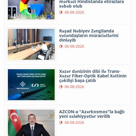
mərkəzi Hindistanda etirazlara
səbəb olub
06-08-2026
Rəşad Nəbiyev Zəngilanda
vətəndaşların müraciətlərini
dinləyib
06-08-2026
Xəzər dənizinin dibi ilə Trans-
Xəzər Fiber-Optik Kabel Xəttinin
çəkilişi başa çatıb
06-08-2026
AZCON-a "Azərkosmos"la bağlı
yeni səlahiyyətlər verilib
06-08-2026