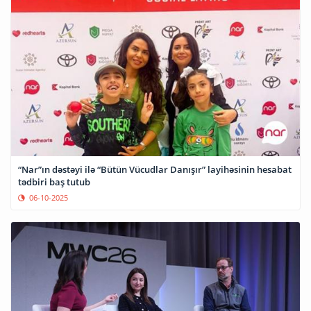
“Nar”ın dəstəyi ilə “Bütün Vücudlar Danışır” layihəsinin hesabat
tədbiri baş tutub
06-10-2025