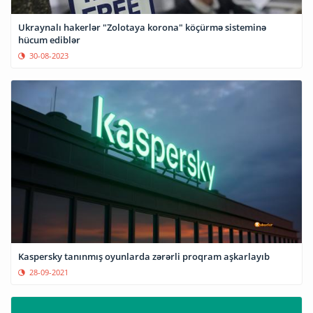
Ukraynalı hakerlər "Zolotaya korona" köçürmə sisteminə
hücum ediblər
30-08-2023
Kaspersky tanınmış oyunlarda zərərli proqram aşkarlayıb
28-09-2021