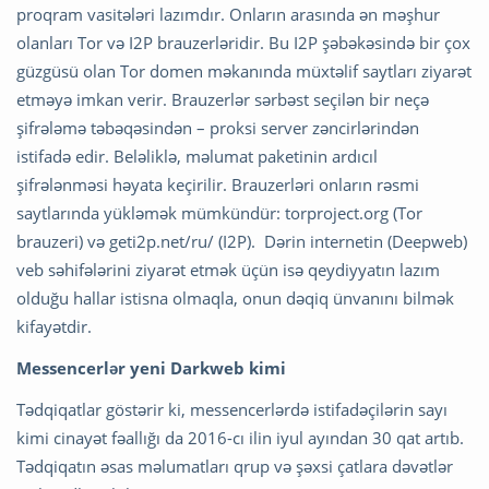
proqram vasitələri lazımdır. Onların arasında ən məşhur
olanları Tor və I2P brauzerləridir. Bu I2P şəbəkəsində bir çox
güzgüsü olan Tor domen məkanında müxtəlif saytları ziyarət
etməyə imkan verir. Brauzerlər sərbəst seçilən bir neçə
şifrələmə təbəqəsindən – proksi server zəncirlərindən
istifadə edir. Beləliklə, məlumat paketinin ardıcıl
şifrələnməsi həyata keçirilir. Brauzerləri onların rəsmi
saytlarında yükləmək mümkündür: torproject.org (Tor
brauzeri) və geti2p.net/ru/ (I2P). Dərin internetin (Deepweb)
veb səhifələrini ziyarət etmək üçün isə qeydiyyatın lazım
olduğu hallar istisna olmaqla, onun dəqiq ünvanını bilmək
kifayətdir.
Messencerlər yeni Darkweb kimi
Tədqiqatlar göstərir ki, messencerlərdə istifadəçilərin sayı
kimi cinayət fəallığı da 2016-cı ilin iyul ayından 30 qat artıb.
Tədqiqatın əsas məlumatları qrup və şəxsi çatlara dəvətlər