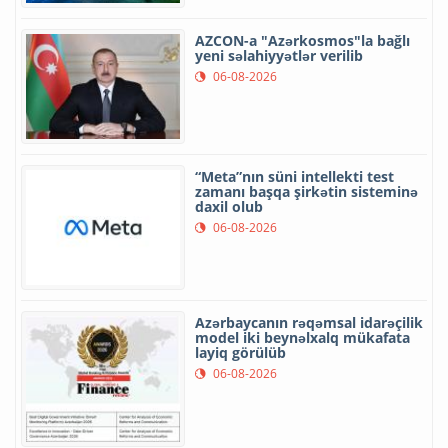
AZCON-a "Azərkosmos"la bağlı
yeni səlahiyyətlər verilib
06-08-2026
“Meta”nın süni intellekti test
zamanı başqa şirkətin sisteminə
daxil olub
06-08-2026
Azərbaycanın rəqəmsal idarəçilik
model iki beynəlxalq mükafata
layiq görülüb
06-08-2026