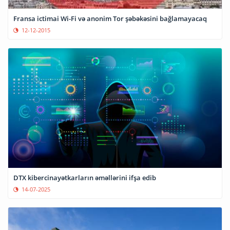
Fransa ictimai Wi-Fi və anonim Tor şəbəkəsini bağlamayacaq
12-12-2015
DTX kibercinayətkarların əməllərini ifşa edib
14-07-2025