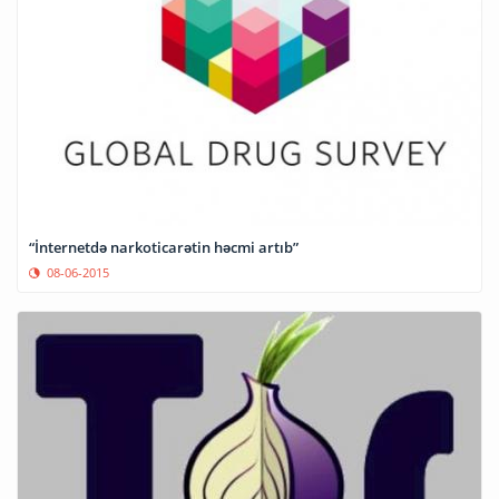
“İnternetdə narkoticarətin həcmi artıb”
08-06-2015