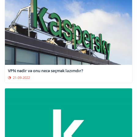
VPN nədir və onu necə seçmək lazımdır?
21-09-2022