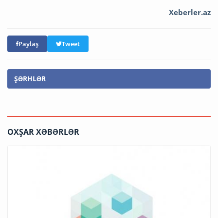
Xeberler.az
Paylaş
Tweet
ŞƏRHLƏR
OXŞAR XƏBƏRLƏR