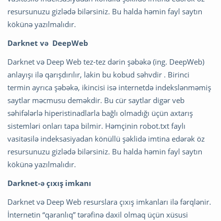
resursunuzu gizlədə bilərsiniz. Bu halda həmin fayl saytın
kökünə yazılmalıdır.
Darknet və DeepWeb
Darknet və Deep Web tez-tez dərin şəbəkə (ing. DeepWeb)
anlayışı ilə qarışdırılır, lakin bu kobud səhvdir . Birinci
termin ayrıca şəbəkə, ikincisi isə internetdə indekslənməmiş
saytlar məcmusu deməkdir. Bu cür saytlar digər veb
səhifələrlə hiperistinadlarla bağlı olmadığı üçün axtarış
sistemləri onları tapa bilmir. Həmçinin robot.txt faylı
vasitəsilə indeksasiyadan könüllü şəklidə imtina edərək öz
resursunuzu gizlədə bilərsiniz. Bu halda həmin fayl saytın
kökünə yazılmalıdır.
Darknet-ə çıxış imkanı
Darknet və Deep Web resurslara çıxış imkanları ilə fərqlənir.
İnternetin “qaranlıq” tərəfinə daxil olmaq üçün xüsusi