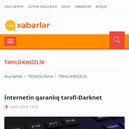
ANA SƏHİFƏ
LAYİHƏ HAQQINDA
ARXİV
XƏBƏRLƏR
ƏLAQƏ
TƏHLÜKƏSİZLİK
Ana Səhifə
TEXNOLOGİYA
TƏHLÜKƏSİZLİK
İnternetin qaranlıq tərəfi-Darknet
14-05-2018
13:37