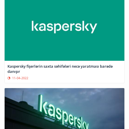
Kaspersky fişerlərin saxta səhifələri necə yaratması barədə
danışır
11-04-2022