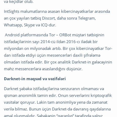
və keçidlər olub.
IntSights məlumatlarına əsasən kibercinayətkarlar arasında
ən çox yayılan tətbiq Discort, daha sonra Telegram,
Whatsapp, Skype və ICQ-dur.
Android platformasında Tor – ORBot müştəri tətbiqinin
istifadəçilərinin sayı 2014-cü ildən 2016-cı ilədək bir
milyondan on milyonadək artıb. Bir çox kibercinayətkar Tor-
dan istifadə etdiyi üçün messencerləri daxili şifrələmə
olmadan istifadə edir. Bir çox analitik Darknet-in gələcəyinin
məhz messencerlərə əsaslandığını düşünür.
Darknet-in məqsəd və vəzifələri
Darknet şəbəkə istifadəçilərinə senzuranın olmaması və
qismən anonimlik təmin edir. Onun serverlərini kriptoqrafik
vasitələr qoruyur. Lakin tam anonimliyə yenə də zəmanət
verilə bilməz. Bunun üçün Darknet-də davranış qaydalarına
əməl olunmalıdır. Şəbəkənin “qaranlıq” tərəfində yalnız