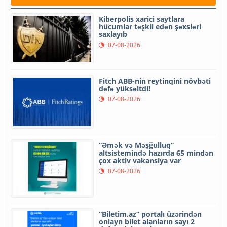
Kiberpolis xarici saytlara
hücumlar təşkil edən şəxsləri
saxlayıb
07-08-2026
Fitch ABB-nin reytinqini növbəti
dəfə yüksəltdi!
07-08-2026
“Əmək və Məşğulluq”
altsistemində hazırda 65 mindən
çox aktiv vakansiya var
07-08-2026
“Biletim.az” portalı üzərindən
onlayn bilet alanların sayı 2