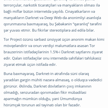
terrorçular, narkotik ticarətçiləri və manyakların olması ilə
bağlı miflər bütün internetdə yayılıb. Cinayətkarların və
manyakların Darknet və Deep Web-də anonimliyi asanlıqla
qorunmasına baxmayaraq, bu Şəbəkənin “qaranlıq” tərəfini
şər yuvası etmir. Bu fikirlər stereotiplərə aid edilə bilər.
Tor Project özünü sərbəst ünsiyyət üçün anonim məkan kimi
mövqeləndirir və onun verdiyi məlumatlara əsasən Tor
brauzerinin istifadəçilərinin 1.5%-i Darknet saytlarını ziyarət
edir. Qalan istifadəçilər onu internetdə səhifələri təhlükəsiz
ziyarət etmək üçün istifadə edir.
Buna baxmayaraq, Darknet-in ətrafında süni olaraq
yaradılan gərgin mühiti nəzərə almasaq, o olduqca vədedici
görünür. Əslində, Darknet dövlətlərin çıxış imkanının
olmadığı, senzuradan qorxmadan fikir mübadiləsi
aparmağın mümkün olduğu, yəni Ümumdünya
hörümçək torunun əsl təyinatı olan bir fəzadır.