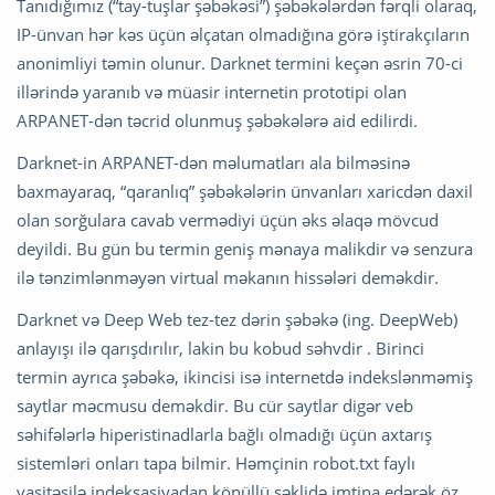
Tanıdığımız (“tay-tuşlar şəbəkəsi”) şəbəkələrdən fərqli olaraq,
IP-ünvan hər kəs üçün əlçatan olmadığına görə iştirakçıların
anonimliyi təmin olunur. Darknet termini keçən əsrin 70-ci
illərində yaranıb və müasir internetin prototipi olan
ARPANET-dən təcrid olunmuş şəbəkələrə aid edilirdi.
Darknet-in ARPANET-dən məlumatları ala bilməsinə
baxmayaraq, “qaranlıq” şəbəkələrin ünvanları xaricdən daxil
olan sorğulara cavab vermədiyi üçün əks əlaqə mövcud
deyildi. Bu gün bu termin geniş mənaya malikdir və senzura
ilə tənzimlənməyən virtual məkanın hissələri deməkdir.
Darknet və Deep Web tez-tez dərin şəbəkə (ing. DeepWeb)
anlayışı ilə qarışdırılır, lakin bu kobud səhvdir . Birinci
termin ayrıca şəbəkə, ikincisi isə internetdə indekslənməmiş
saytlar məcmusu deməkdir. Bu cür saytlar digər veb
səhifələrlə hiperistinadlarla bağlı olmadığı üçün axtarış
sistemləri onları tapa bilmir. Həmçinin robot.txt faylı
vasitəsilə indeksasiyadan könüllü şəklidə imtina edərək öz