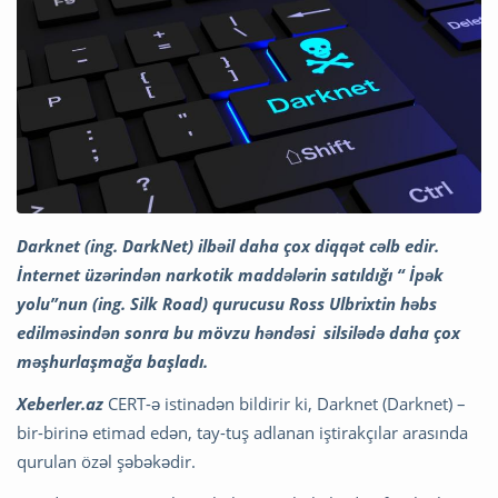
Darknet (ing. DarkNet) ilbəil daha çox diqqət cəlb edir.
İnternet üzərindən narkotik maddələrin satıldığı “ İpək
yolu”nun (ing. Silk Road) qurucusu Ross Ulbrixtin həbs
edilməsindən sonra bu mövzu həndəsi silsilədə daha çox
məşhurlaşmağa başladı.
Xeberler.az
CERT-ə istinadən bildirir ki, Darknet (Darknet) –
bir-birinə etimad edən, tay-tuş adlanan iştirakçılar arasında
qurulan özəl şəbəkədir.