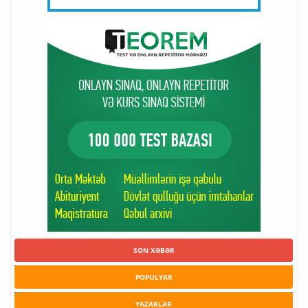
SON XƏBƏR
POPULYAR
YAZARLAR