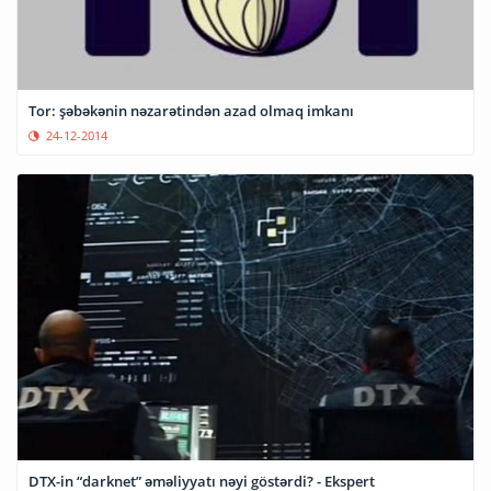
Tor: şəbəkənin nəzarətindən azad olmaq imkanı
24-12-2014
DTX-in “darknet” əməliyyatı nəyi göstərdi? - Ekspert