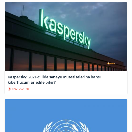
Kaspersky: 2021-ci ildə sənaye müəssisələrinə hansı
kiberhücumlar edilə bilər?
09-12-2020