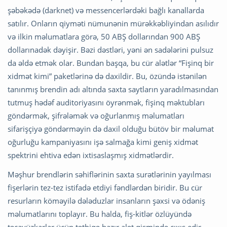
şəbəkədə (darknet) və messencerlərdəki bağlı kanallarda
satılır. Onların qiyməti nümunənin mürəkkəbliyindan asılıdır
və ilkin məlumatlara görə, 50 ABŞ dollarından 900 ABŞ
dollarınadək dəyişir. Bəzi dəstləri, yəni ən sadələrini pulsuz
da əldə etmək olar. Bundan başqa, bu cür alətlər “Fişinq bir
xidmət kimi” paketlərinə də daxildir. Bu, özündə istənilən
tanınmış brendin adı altında saxta saytların yaradılmasından
tutmuş hədəf auditoriyasını öyrənmək, fişinq məktubları
göndərmək, şifrələmək və oğurlanmış məlumatları
sifarişçiyə göndərməyin də daxil olduğu bütöv bir məlumat
oğurluğu kampaniyasını işə salmağa kimi geniş xidmət
spektrini ehtiva edən ixtisaslaşmış xidmətlərdir.
Məşhur brendlərin səhiflərinin saxta surətlərinin yayılması
fişerlərin tez-tez istifadə etdiyi fəndlərdən biridir. Bu cür
resurların köməyilə dələduzlar insanların şəxsi və ödəniş
məlumatlarını toplayır. Bu halda, fiş-kitlər özlüyündə
təcavüzkarlar üçün tətbiqə hazır alət qismində çıxış edir.