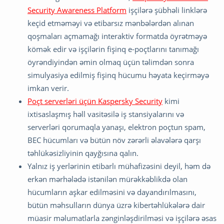
Security Awareness Platform
işçilərə şübhəli linklərə
keçid etməməyi və etibarsız mənbələrdən alınan
qoşmaları açmamağı interaktiv formatda öyrətməyə
kömək edir və işçilərin fişinq e-poçtlarını tanımağı
öyrəndiyindən əmin olmaq üçün təlimdən sonra
simulyasiya edilmiş fişinq hücumu həyata keçirməyə
imkan verir.
Poçt serverləri üçün Kaspersky Security
kimi
ixtisaslaşmış həll vasitəsilə iş stansiyalarını və
serverləri qorumaqla yanaşı, elektron poçtun spam,
BEC hücumları və bütün növ zərərli əlavələrə qarşı
təhlükəsizliyinin qayğısına qalın.
Yalnız iş yerlərinin etibarlı mühafizəsini deyil, həm də
erkən mərhələdə istənilən mürəkkəblikdə olan
hücumların aşkar edilməsini və dayandırılmasını,
bütün məhsulların dünya üzrə kibertəhlükələrə dair
müasir məlumatlarla zənginləşdirilməsi və işçilərə əsas