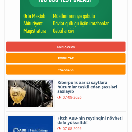
SON XƏBƏR
POPULYAR
YAZARLAR
Kiberpolis xarici saytlara
hücumlar təşkil edən şəxsləri
saxlayıb
07-08-2026
Fitch ABB-nin reytinqini növbəti
dəfə yüksəltdi!
07-08-2026