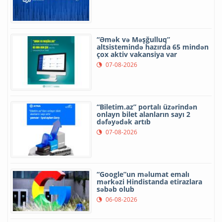
“Əmək və Məşğulluq”
altsistemində hazırda 65 mindən
çox aktiv vakansiya var
07-08-2026
“Biletim.az” portalı üzərindən
onlayn bilet alanların sayı 2
dəfəyədək artıb
07-08-2026
“Google”un məlumat emalı
mərkəzi Hindistanda etirazlara
səbəb olub
06-08-2026