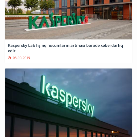
Kaspersky Lab fişinq hücumların artması barədə xəbərdarlıq
edir
03-10-2019