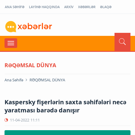
ANA SƏHİFƏ
LAYİHƏ HAQQINDA
ARXİV
XƏBƏRLƏR
ƏLAQƏ
RƏQƏMSAL DÜNYA
Ana Səhifə
RƏQƏMSAL DÜNYA
Kaspersky fişerlərin saxta səhifələri necə
yaratması barədə danışır
11-04-2022
11:11