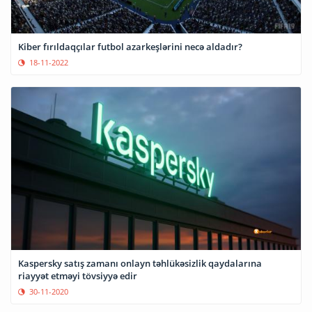
Kiber fırıldaqçılar futbol azarkeşlərini necə aldadır?
18-11-2022
Kaspersky satış zamanı onlayn təhlükəsizlik qaydalarına
riayyət etməyi tövsiyyə edir
30-11-2020