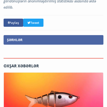
geridönüşlərin anonimləşdirilmiş statistikası əsasında əldə
edilib.
Paylaş
Tweet
ŞƏRHLƏR
OXŞAR XƏBƏRLƏR