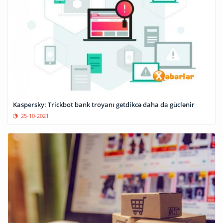
Kaspersky: Trickbot bank troyanı getdikcə daha da güclənir
25-10-2021