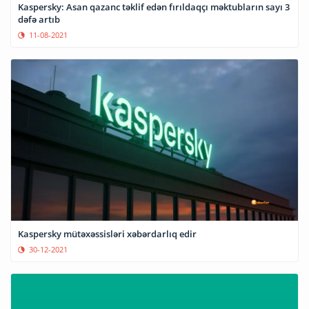
Kaspersky: Asan qazanc təklif edən fırıldaqçı məktubların sayı 3
dəfə artıb
11-08-2021
Kaspersky mütəxəssisləri xəbərdarlıq edir
30-12-2021