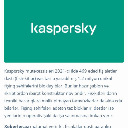
Kaspersky mütəxəssisləri 2021-ci ildə 469 ədəd fiş alətlər
dəsti (fish-kitlər) vasitəsilə yaradılmış 1.2 milyon unikal
fişinq səhifələrini bloklayıblar. Bunlar hazır şablon və
skriptlərdən ibarət konstruktor növləridir. Fiş-kitləri dərin
texniki bacarıqlara malik olmayan təcavüzkarlar da əldə edə
bilərlər. Fişinq səhifələri adətən tez bloklanır, dəstlər isə
yenilərinin operativ şəkildə işə salınmasına imkan verir.
Xeberler.az
məlumat verir ki, fiş alətlər dəsti qaranlıq