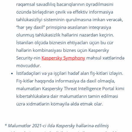
rəqəmsal savadlılıq bacarıqlarının öyrədilməsini
özündə birləşdirən çevik və effektiv informasiya
təhlükəsizliyi sisteminin qurulmasına imkan verəcək,
“hər şey daxil” prinsipinə əsaslanan inteqrasiya
olunmuş təhlükəsizlik həllərini nəzərdən keçirin.
İstənilən ölçüdə biznesin ehtiyacları üçün bu cür
həllərin kombinasiyası biznes üçün Kaspersky
Security-nin
Kaspersky Symphony
məhsul xəttlərində
mövcuddur.
İstifadəçiləri və ya işçiləri hədəf alan fiş-kitləri izləyin.
Fiş-kitlər haqqında informasiya da daxil olmaqla,
məlumatları Kaspersky Threat Intelligence Portal kimi
kibertəhlükələrə dair məlumatların təmin edilməsi
üzrə xidmətlərin köməyilə əldə etmək olar.
* Məlumatlar 2021-ci ildə Kaspersky həllərinə edilmiş