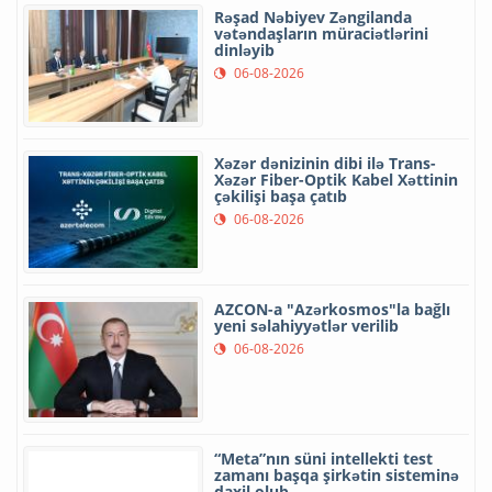
Rəşad Nəbiyev Zəngilanda
vətəndaşların müraciətlərini
dinləyib
06-08-2026
Xəzər dənizinin dibi ilə Trans-
Xəzər Fiber-Optik Kabel Xəttinin
çəkilişi başa çatıb
06-08-2026
AZCON-a "Azərkosmos"la bağlı
yeni səlahiyyətlər verilib
06-08-2026
“Meta”nın süni intellekti test
zamanı başqa şirkətin sisteminə
daxil olub