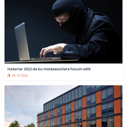
Hakerlər 2022-də bu mütəxəssislərə hücum edib
26-12-2022