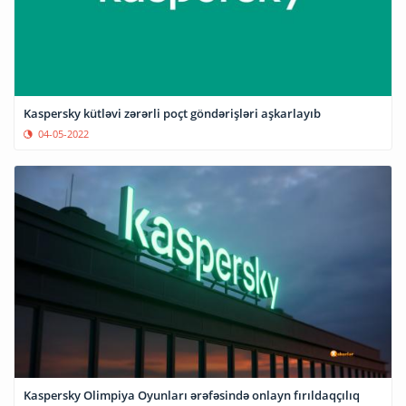
Kaspersky kütləvi zərərli poçt göndərişləri aşkarlayıb
04-05-2022
Kaspersky Olimpiya Oyunları ərəfəsində onlayn fırıldaqçılıq