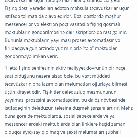
Fişinq dəsti yaradıcıları adətən məhsula təcavüzkarlar üçün
istifadə təlimatı da əlavə edirlər. Bəzi dəstlərdə məşhur
messencerlər və elektron poçt vasitəsilə fişinq qoşmalı
məktubların göndərilməsinə dair skriptlərə də rast gəlinir.
Bununla məktubların yayılması proses avtomatlaşır və
fırıldaqçıya gün ərzində yüz minlərlə “tələ” məktublar
göndərməyə imkan verir.
“Hətta fişinq səhifəsinin aktiv fəaliyyət dövrünün bir neçə
saat olduğunu nəzərə alsaq belə, bu vaxt müddəti
təcavüzkarın ona lazım olan məlumatları oğurlaya bilməsi
üçün kifayət edir. Fiş-kitlər dələduzluq məzmununun
yayılması prosesini avtomatlaşdırır, bu da öz növbəsində
istifadəçinin dələduzun tələsinə düşmək şansını artırır. Məhz
buna görə də məktublarda, sosial şəbəkələrdə və ya
messencerlərdəki məktublarda olan linklərə keçid zamanı
olduqca ayıq-sayıq olmaq və şəxsi məlumatları şübhəli