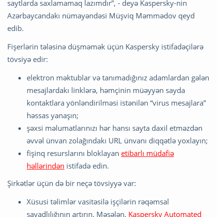
saytlarda saxlamamaq lazımdır”, - deyə Kaspersky-nin
Azərbaycandakı nümayəndəsi Müşviq Məmmədov qeyd
edib.
Fişerlərin tələsinə düşməmək üçün Kaspersky istifadəçilərə
tövsiyə edir:
elektron məktublar və tanımadığınız adamlardan gələn
mesajlardakı linklərə, həmçinin müəyyən sayda
kontaktlara yönləndirilməsi istənilən “virus mesajlara”
həssas yanaşın;
şəxsi məlumatlarınızı hər hansı sayta daxil etməzdən
əvvəl ünvan zolağındakı URL ünvanı diqqətlə yoxlayın;
fişinq resurslarını bloklayan
etibarlı müdafiə
həllərindən
istifadə edin.
Şirkətlər üçün də bir neçə tövsiyyə var:
Xüsusi təlimlər vasitəsilə işçilərin rəqəmsal
savadlılığının artırın. Məsələn,
Kaspersky Automated