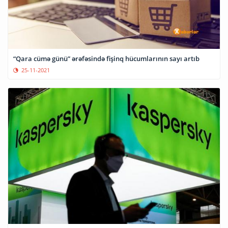
“Qara cümə günü” ərəfəsində fişinq hücumlarının sayı artıb
25-11-2021