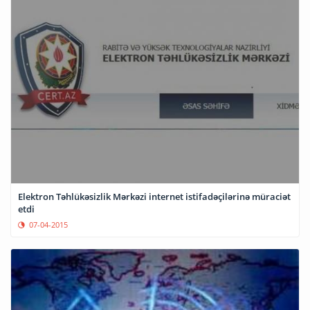
Elektron Təhlükəsizlik Mərkəzi internet istifadəçilərinə müraciət
etdi
07-04-2015