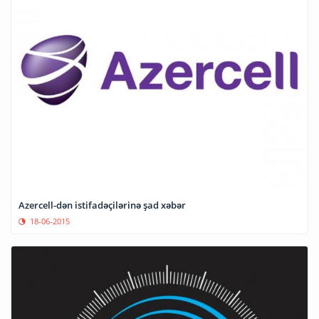
Azercell-dən istifadəçilərinə şad xəbər
18-06-2015