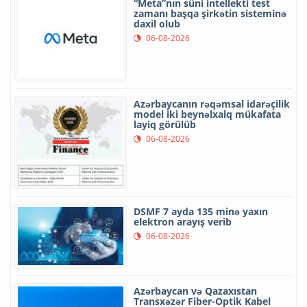
“Meta”nın süni intellekti test
zamanı başqa şirkətin sisteminə
daxil olub
06-08-2026
Azərbaycanın rəqəmsal idarəçilik
model iki beynəlxalq mükafata
layiq görülüb
06-08-2026
DSMF 7 ayda 135 minə yaxın
elektron arayış verib
06-08-2026
Azərbaycan və Qazaxıstan
Transxəzər Fiber-Optik Kabel