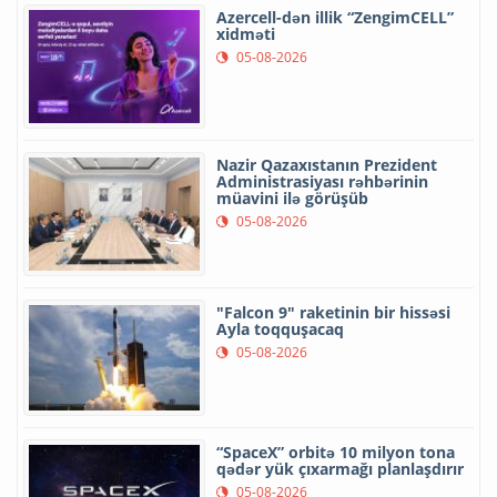
Azercell-dən illik “ZengimCELL”
xidməti
05-08-2026
Nazir Qazaxıstanın Prezident
Administrasiyası rəhbərinin
müavini ilə görüşüb
05-08-2026
"Falcon 9" raketinin bir hissəsi
Ayla toqquşacaq
05-08-2026
“SpaceX” orbitə 10 milyon tona
qədər yük çıxarmağı planlaşdırır
05-08-2026