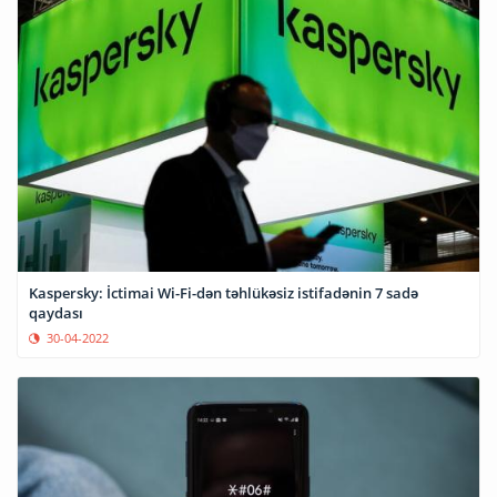
Kaspersky: İctimai Wi-Fi-dən təhlükəsiz istifadənin 7 sadə
qaydası
30-04-2022