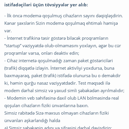
istifadəçiləri üçün tövsiyyələr yer alıb:
- İlk öncə modemə qoşulmuş cihazların sayını dəqiqləşdirin.
Kənar şəxslərin Sizin modemə qoşulmaq ehtimalı həmişə
var.
- İnternet trafikinə təsir göstərə biləcək proqramların
“startup” vəziyyətdə olub-olmamasını yoxlayın, əgər bu cür
proqramlar varsa, onları deaktiv edin;
- Cihaz internetə qoşulmadığı zaman paket göstəriciləri
(trafik) diqqətlə izləyin. İnternet aktivliyi yoxdursa, buna
baxmayaraq, paket (trafik) istifadə olunursa bu o deməkdir
ki, həmin qurğu nasaz vəziyyətdədir. Test məqsədi ilə
modem dərhal simsiz və yaxud simli şəbəkədən ayrılmalıdır;
- Modemin veb səhifəsinə daxil olub LAN bölməsində real
qoşulan cihazların fiziki ünvanlarına baxın.
Simsiz rabitədə Sizə məxsus olmayan cihazların fiziki
ünvanları aşkarlandığı halda
a) Simsiz şəbəkənin adını və şifrəsini dərhal dəyişdirin;