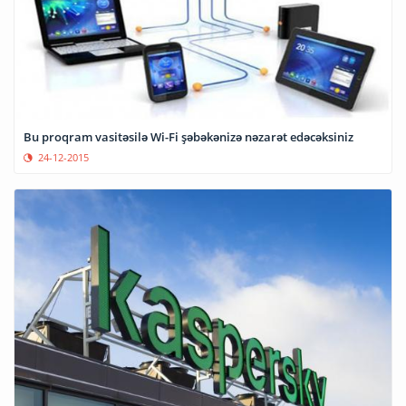
Bu proqram vasitəsilə Wi-Fi şəbəkənizə nəzarət edəcəksiniz
24-12-2015