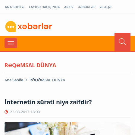
ANA SƏHİFƏ
LAYİHƏ HAQQINDA
ARXİV
XƏBƏRLƏR
ƏLAQƏ
RƏQƏMSAL DÜNYA
Ana Səhifə
RƏQƏMSAL DÜNYA
İnternetin sürəti niyə zəifdir?
22-08-2017
18:03