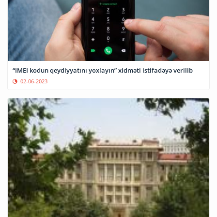
“IMEI kodun qeydiyyatını yoxlayın” xidməti istifadəyə verilib
02-06-2023