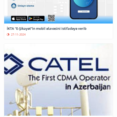
İKTA “E-Şikayət”in mobil əlavəsini istifadəyə verib
27-11-2024