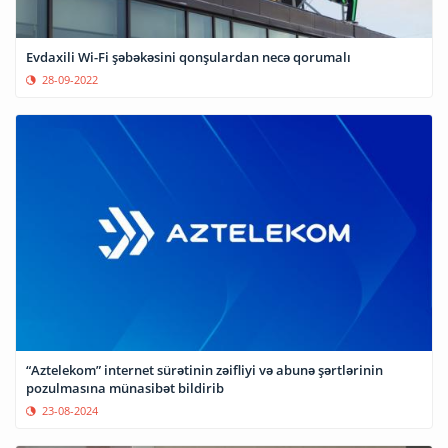
Evdaxili Wi-Fi şəbəkəsini qonşulardan necə qorumalı
28-09-2022
“Aztelekom” internet sürətinin zəifliyi və abunə şərtlərinin
pozulmasına münasibət bildirib
23-08-2024