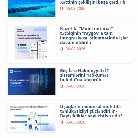
Xəttinin çəkilişini başa çatdırıb
06-08-2026
Nazirlik: “Mobil notariat”
tətbiqinin “mygov”a tam
inteqrasiyası istiqamətində işlər
davam etdirilir
06-08-2026
Beş İcra Hakimiyyəti İT
sistemlərini “Hökumət
buludu”na köçürüb
06-08-2026
Uşaqların rəqəmsal mühitdə
təhlükəsizliyi gücləndirilir -
Dəyişikliklər nəyi ehtiva edir?
05-08-2026