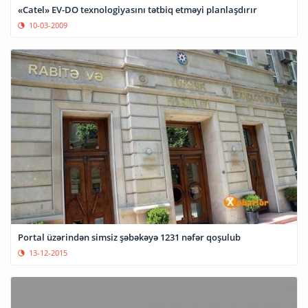
«Catel» EV-DO texnologiyasını tətbiq etməyi planlaşdırır
10-03-2009
Portal üzərindən simsiz şəbəkəyə 1231 nəfər qoşulub
13-12-2015