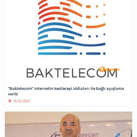
“Baktelecom” internetin kəsiləcəyi iddiaları ilə bağlı açıqlama
verib
16-02-2022