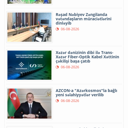
Rəşad Nəbiyev Zəngilanda
vətəndaşların müraciətlərini
dinləyib
06-08-2026
Xəzər dənizinin dibi ilə Trans-
Xəzər Fiber-Optik Kabel Xəttinin
çəkilişi başa çatıb
06-08-2026
AZCON-a "Azərkosmos"la bağlı
yeni səlahiyyətlər verilib
06-08-2026