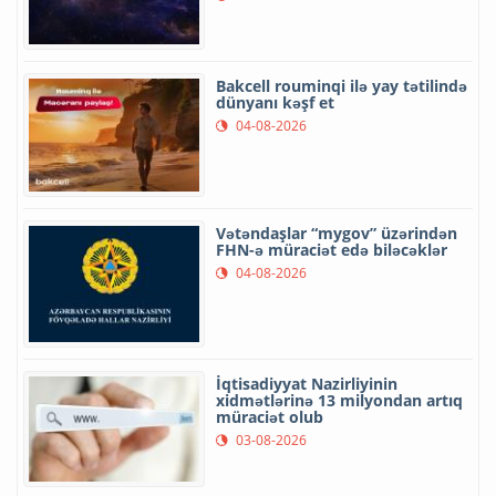
Bakcell rouminqi ilə yay tətilində
dünyanı kəşf et
04-08-2026
Vətəndaşlar “mygov” üzərindən
FHN-ə müraciət edə biləcəklər
04-08-2026
İqtisadiyyat Nazirliyinin
xidmətlərinə 13 milyondan artıq
müraciət olub
03-08-2026