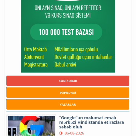
SON XƏBƏR
POPULYAR
YAZARLAR
“Google”un məlumat emalı
mərkəzi Hindistanda etirazlara
səbəb olub
06-08-2026