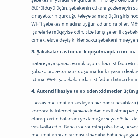
ötürüldüyü üçün, şəbəkənin etikanı gözləməyin sahi
cinayətkarın qurduğu tələyə salmaq üçün giriş nöqt
Wi-Fi şəbəkəsinin adına uyğun adlandıra bilər. Mövc
işarələrlə müqayisə edin, sizə tanış gələn ilk şəbə
etmək, əlavə dəyişikliklər saxta şəbəkəni müəyyə
3. Şəbəkələrə avtomatik qoşulmaqdan imtina
Batareyaya qənaət etmək üçün cihazı istifadə etmə
şəbəkələrə avtomatik qoşulma funksiyasını deaktiv 
İctimai Wi-Fi şəbəkələrindən istifadəni bitirən kimi 
4. Autentifikasiya tələb edən xidmətlər üçün
Həssas məlumatları saxlayan hər hansı hesablara (
korporativ internet şəbəkəsindən daxil olmaq ən ya
olaraq kartın balansını yoxlamağa və ya dövlət x
vasitəsilə edin. Bahalı və rouminq olsa belə, tərəd
məlumatlarınızın sızması sizə daha baha başa gələ