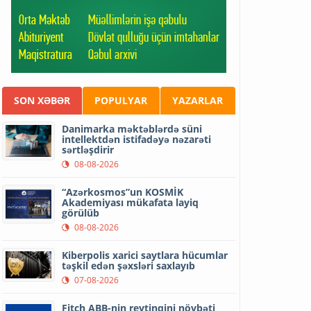
SON XƏBƏR
POPULYAR
YAZARLAR
Danimarka məktəblərdə süni
intellektdən istifadəyə nəzarəti
sərtləşdirir
08-08-2026
“Azərkosmos”un KOSMİK
Akademiyası mükafata layiq
görülüb
08-08-2026
Kiberpolis xarici saytlara hücumlar
təşkil edən şəxsləri saxlayıb
07-08-2026
Fitch ABB-nin reytinqini növbəti