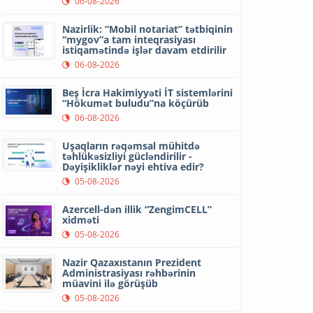
06-08-2026
Nazirlik: “Mobil notariat” tətbiqinin
“mygov”a tam inteqrasiyası
istiqamətində işlər davam etdirilir
06-08-2026
Beş İcra Hakimiyyəti İT sistemlərini
“Hökumət buludu”na köçürüb
06-08-2026
Uşaqların rəqəmsal mühitdə
təhlükəsizliyi gücləndirilir -
Dəyişikliklər nəyi ehtiva edir?
05-08-2026
Azercell-dən illik “ZengimCELL”
xidməti
05-08-2026
Nazir Qazaxıstanın Prezident
Administrasiyası rəhbərinin
müavini ilə görüşüb
05-08-2026