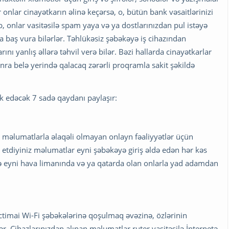
onlar cinayətkarın əlinə keçərsə, o, bütün bank vəsaitlərinizi
b, onlar vasitəsilə spam yaya və ya dostlarınızdan pul istəyə
da baş vura bilərlər. Təhlükəsiz şəbəkəyə iş cihazından
 yanlış əllərə təhvil verə bilər. Bəzi hallarda cinayətkarlar
sonra belə yerində qalacaq zərərli proqramla sakit şəkildə
 edəcək 7 sadə qaydanı paylaşır:
ib məlumatlarla əlaqəli olmayan onlayn fəaliyyətlər üçün
 etdiyiniz məlumatlar eyni şəbəkəyə giriş əldə edən hər kəs
nlə eyni hava limanında və ya qatarda olan onlarla yad adamdan
ictimai Wi-Fi şəbəkələrinə qoşulmaq əvəzinə, özlərinin
ər. Cihazlarınızdan alınan məlumatlar ruter vasitəsilə İnternetə