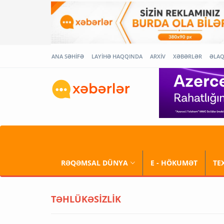
ANA SƏHİFƏ
LAYİHƏ HAQQINDA
ARXİV
XƏBƏRLƏR
ƏLA
RƏQƏMSAL DÜNYA
E - HÖKUMƏT
TE
TƏHLÜKƏSİZLİK