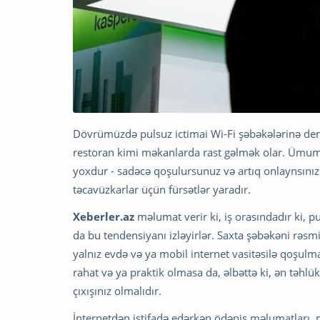
Dövrümüzdə pulsuz ictimai Wi-Fi şəbəkələrinə demə
restoran kimi məkanlarda rast gəlmək olar. Ümumiy
yoxdur - sadəcə qoşulursunuz və artıq onlaynsınız. 
təcavüzkarlar üçün fürsətlər yaradır.
Xeberler.az
məlumat verir ki, iş orasındadır ki, p
da bu tendensiyanı izləyirlər. Saxta şəbəkəni rəsm
yalnız evdə və ya mobil internet vasitəsilə qoşulm
rahat və ya praktik olmasa da, əlbəttə ki, ən təhl
çıxışınız olmalıdır.
İnternetdən istifadə edərkən ödəniş məlumatları, m