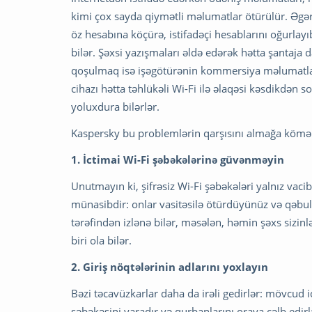
kimi çox sayda qiymətli məlumatlar ötürülür. Əgər 
öz hesabına köçürə, istifadəçi hesablarını oğurlayı
bilər. Şəxsi yazışmaları əldə edərək hətta şantaja 
qoşulmaq isə işəgötürənin kommersiya məlumatlarını
cihazı hətta təhlükəli Wi-Fi ilə əlaqəsi kəsdikdən 
yoluxdura bilərlər.
Kaspersky bu problemlərin qarşısını almağa kömək
1. İctimai Wi-Fi şəbəkələrinə güvənməyin
Unutmayın ki, şifrəsiz Wi-Fi şəbəkələri yalnız vac
münasibdir: onlar vasitəsilə ötürdüyünüz və qəbul
tərəfindən izlənə bilər, məsələn, həmin şəxs sizi
biri ola bilər.
2. Giriş nöqtələrinin adlarını yoxlayın
Bəzi təcavüzkarlar daha da irəli gedirlər: mövcud 
şəbəkəsini yaradır və qurbanlarını oraya cəlb edirl