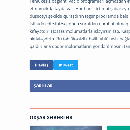
Təhlükəsiz bağlantı vacib proqramları açmazdan əvvəl
etməməkdə fayda var. Hər hansı ictimai şəbəkəyə 
düşəcəyi şəkildə quraşdırın (əgər proqramda belə 
istifadə edirsinizsə, onda sürətdən narahat olmaq 
kifayətdir. Həssas məlumatlarla işləyirsinizsə, Ka
aktivləşdirin. Bu təhlükəsizlik həlli təhlükəsiz ba
qaldırılana qədər məlumatların göndərilməsini tam
Paylaş
Tweet
ŞƏRHLƏR
OXŞAR XƏBƏRLƏR