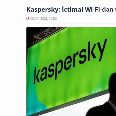
Kaspersky: İctimai Wi-Fi-dən 
30-04-2022
10:36