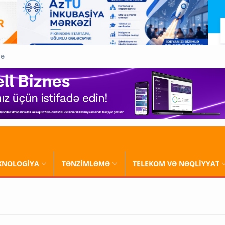
QƏ
XNOLOGİYA
TƏNZİMLƏMƏ
TELEKOM VƏ NƏQLİYYAT