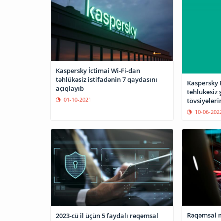
Kaspersky İctimai Wi-Fi-dan
təhlükəsiz istifadənin 7 qaydasını
Kaspersky F
açıqlayıb
təhlükəsiz 
01-10-2021
tövsiyələri
10-06-202
Rəqəmsal 
2023-cü il üçün 5 faydalı rəqəmsal