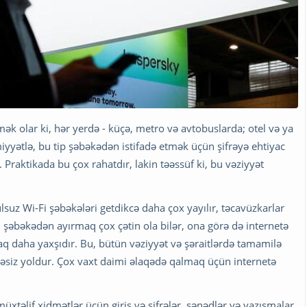
k olar ki, hər yerdə - küçə, metro və avtobuslarda; otel və ya
yətlə, bu tip şəbəkədən istifadə etmək üçün şifrəyə ehtiyac
Praktikada bu çox rahatdır, lakin təəssüf ki, bu vəziyyət
ulsuz Wi-Fi şəbəkələri getdikcə daha çox yayılır, təcavüzkarlar
i şəbəkədən ayırmaq çox çətin ola bilər, ona görə də internetə
aq daha yaxşıdır. Bu, bütün vəziyyət və şəraitlərdə tamamilə
ükəsiz yoldur. Çox vaxt daimi əlaqədə qalmaq üçün internetə
üxtəlif xidmətlər üçün giriş və şifrələr, sənədlər və yazışmalar