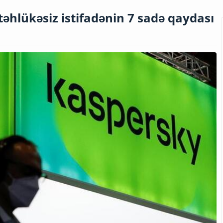
təhlükəsiz istifadənin 7 sadə qaydası