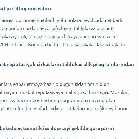
ədən tətbiq quraşdırın
larınızı qorumağın etibarlı yolu onlara əvvəlcədən etibarlı
rə göndərməzdən əvvəl şifrələyən təhlükəsiz bağlantı
əkə ziyarətçiləri sizin nəyi və haraya göndərdiyinizi bilə
i VPN adlanır). Bununla hətta ictimai şəbəkələrdə gəzmək də
bət reputasiyalı şirkətlərin təhlükəsizlik proqramlarından
danlara etibar etməyə hazır olduğunuzdan əmin olun.
atmayan müsbət reputasiyaya malik şirkətləri seçin. Məsələn,
 Kaspersky Secure Connection proqramında mövcud olan
protokolundan istifadə edir və istifadəçinin trafik qeydlərini
şəbəkədə avtomatik işə düşəcəyi şəkildə quraşdırın