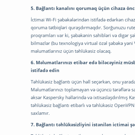
5. Bağlantı kanalını qorumaq üçün cihaza önc
İctimai Wi-Fi şəbəkələrindən istifadə edərkən cihaz
qoruma tətbiqləri quraşdırmaqdır. Sorğunuzu rute
proqramları var ki, şəbəkənin sahibləri və digər şəb
bilməzlər (bu texnologiya virtual özəl şəbəkə yən
məlumatlarınız üçün təhlükəsiz olacaq.
6. Məlumatlarınızı etibar edə biləcəyiniz müs
istifadə edin
Təhlükəsiz bağlantı üçün həll seçərkən, onu yara
Məlumatlarınızı toplamayan və üçüncü tərəflərə s
əksər Kaspersky həllərində və ixtisaslaşdırılmış
təhlükəsiz bağlantı etibarlı və təhlükəsiz OpenVPN 
saxlamır.
7. Bağlantı təhlükəsizliyini istənilən ictimai 