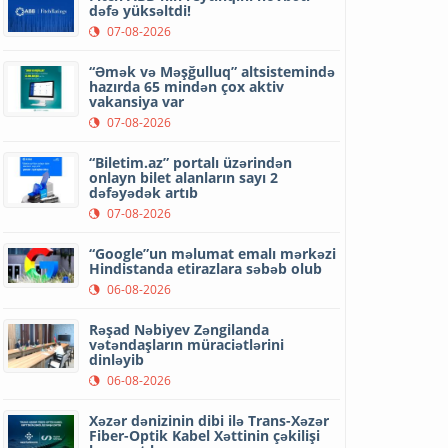
dəfə yüksəltdi!
07-08-2026
“Əmək və Məşğulluq” altsistemində
hazırda 65 mindən çox aktiv
vakansiya var
07-08-2026
“Biletim.az” portalı üzərindən
onlayn bilet alanların sayı 2
dəfəyədək artıb
07-08-2026
“Google”un məlumat emalı mərkəzi
Hindistanda etirazlara səbəb olub
06-08-2026
Rəşad Nəbiyev Zəngilanda
vətəndaşların müraciətlərini
dinləyib
06-08-2026
Xəzər dənizinin dibi ilə Trans-Xəzər
Fiber-Optik Kabel Xəttinin çəkilişi