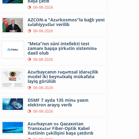
başa çatıb
06-08-2026
AZCON-a "Azərkosmos"la bağlı yeni
səlahiyyətlər verilib
06-08-2026
“Meta”nın süni intellekti test
zamanı başqa şirkətin sisteminə
daxil olub
06-08-2026
Azərbaycanın rəqəmsal idarəçilik
model iki beynəlxalq mükafata
layiq görülüb
06-08-2026
DSMF 7 ayda 135 minə yaxın
elektron arayış verib
06-08-2026
Azərbaycan və Qazaxıstan
Transxəzər Fiber-Optik Kabel
Xəttinin çəkilişini başa çatdırıb