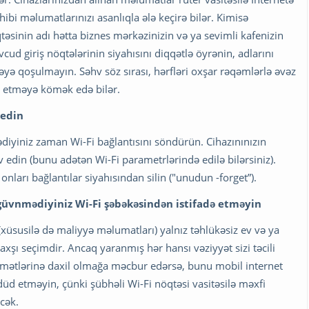
bi məlumatlarınızı asanlıqla ələ keçirə bilər. Kimisə
əsinin adı hətta biznes mərkəzinizin və ya sevimli kafenizin
ud giriş nöqtələrinin siyahısını diqqətlə öyrənin, adlarını
kəyə qoşulmayın. Səhv söz sırası, hərfləri oxşar rəqəmlərlə əvəz
n etməyə kömək edə bilər.
 edin
diyiniz zaman Wi-Fi bağlantısını söndürün. Cihazınınızın
edin (bunu adətən Wi-Fi parametrlərində edilə bilərsiniz).
onları bağlantılar siyahısından silin ("unudun -forget”).
 güvnmədiyiniz Wi-Fi şəbəkəsindən istifadə etməyin
xüsusilə də maliyyə məlumatları) yalnız təhlükəsiz ev və ya
xşı seçimdir. Ancaq yaranmış hər hansı vəziyyət sizi təcili
idmətlərinə daxil olmağa məcbur edərsə, bunu mobil internet
düd etməyin, çünki şübhəli Wi-Fi nöqtəsi vasitəsilə məxfi
cək.