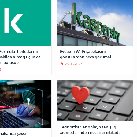
ormula 1 biletlərini
Evdaxili Wi-Fi şəbəkəsini
şəkildə almaq üçün öz
qonşulardan necə qorumalı
ni bölüşüb
28-09-2022
2
Təcavüzkarlar onlayn tanışlıq
xidmətlərindən necə sui-istifadə
məkanda şəxsi