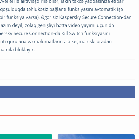
 əl ilə aktivləşdirilə bilər, lakin təkcə yaddaşınıza etibar
qoşulduqda təhlükəsiz bağlantı funksiyasını avtomatik işə
bir funksiya varsa). Əgər siz Kaspersky Secure Connection-dan
lazım deyil, zolaq genişliyi hətta video yayımı üçün də
spersky Secure Connection-da Kill Switch funksiyasını
ğlantı qurulana və məlumatların ələ keçmə riski aradan
amilə bloklayır.