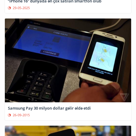
“iPhone 16” dünyada ən çox satılan smartfon olub
29-05-2025
Samsung Pay 30 milyon dollar gəlir əldə etdi
26-09-2015