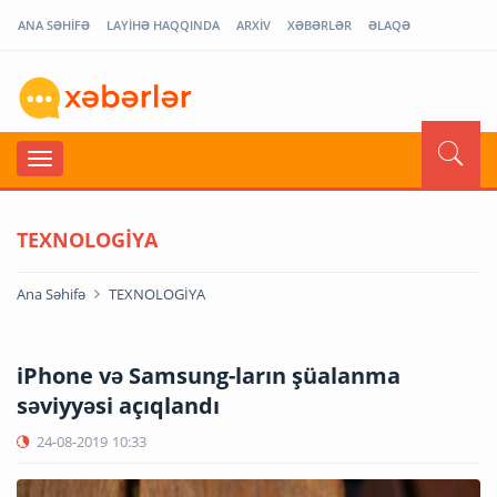
ANA SƏHİFƏ
LAYİHƏ HAQQINDA
ARXİV
XƏBƏRLƏR
ƏLAQƏ
TEXNOLOGİYA
Ana Səhifə
TEXNOLOGİYA
iPhone və Samsung-ların şüalanma
səviyyəsi açıqlandı
24-08-2019
10:33