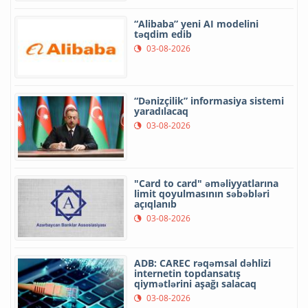
“Alibaba” yeni AI modelini
təqdim edib
03-08-2026
“Dənizçilik” informasiya sistemi
yaradılacaq
03-08-2026
"Card to card" əməliyyatlarına
limit qoyulmasının səbəbləri
açıqlanıb
03-08-2026
ADB: CAREC rəqəmsal dəhlizi
internetin topdansatış
qiymətlərini aşağı salacaq
03-08-2026