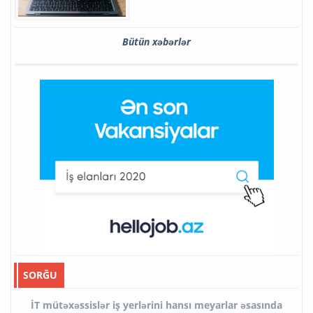
Bütün xəbərlər
SORĞU
İT mütəxəssislər iş yerlərini hansı meyarlar əsasında