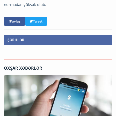
normadan yüksək olub.
Paylaş
Tweet
ŞƏRHLƏR
OXŞAR XƏBƏRLƏR