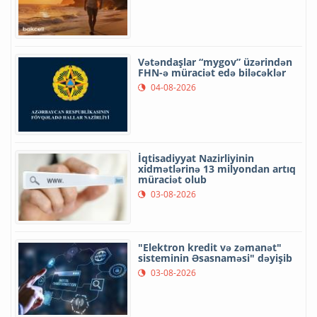
Vətəndaşlar “mygov” üzərindən
FHN-ə müraciət edə biləcəklər
04-08-2026
İqtisadiyyat Nazirliyinin
xidmətlərinə 13 milyondan artıq
müraciət olub
03-08-2026
"Elektron kredit və zəmanət"
sisteminin Əsasnaməsi" dəyişib
03-08-2026