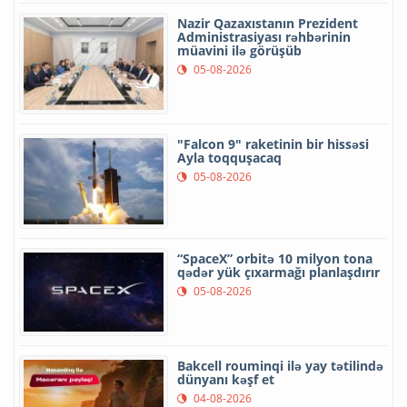
Nazir Qazaxıstanın Prezident
Administrasiyası rəhbərinin
müavini ilə görüşüb
05-08-2026
"Falcon 9" raketinin bir hissəsi
Ayla toqquşacaq
05-08-2026
“SpaceX” orbitə 10 milyon tona
qədər yük çıxarmağı planlaşdırır
05-08-2026
Bakcell rouminqi ilə yay tətilində
dünyanı kəşf et
04-08-2026