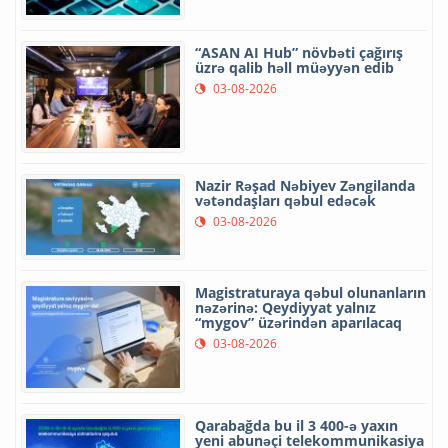
“ASAN AI Hub” növbəti çağırış
üzrə qalib həll müəyyən edib
03-08-2026
Nazir Rəşad Nəbiyev Zəngilanda
vətəndaşları qəbul edəcək
03-08-2026
Magistraturaya qəbul olunanların
nəzərinə: Qeydiyyat yalnız
“mygov” üzərindən aparılacaq
03-08-2026
Qarabağda bu il 3 400-ə yaxın
yeni abunəçi telekommunikasiya