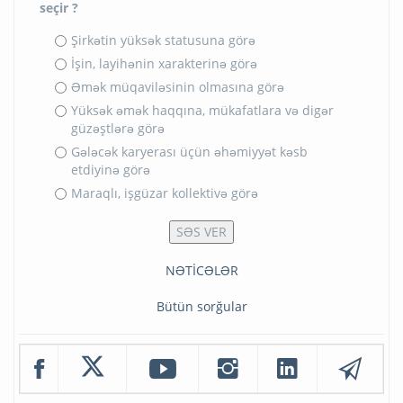
seçir ?
Şirkətin yüksək statusuna görə
İşin, layihənin xarakterinə görə
Əmək müqaviləsinin olmasına görə
Yüksək əmək haqqına, mükafatlara və digər
güzəştlərə görə
Gələcək karyerası üçün əhəmiyyət kəsb
etdiyinə görə
Maraqlı, işgüzar kollektivə görə
NƏTİCƏLƏR
Bütün sorğular