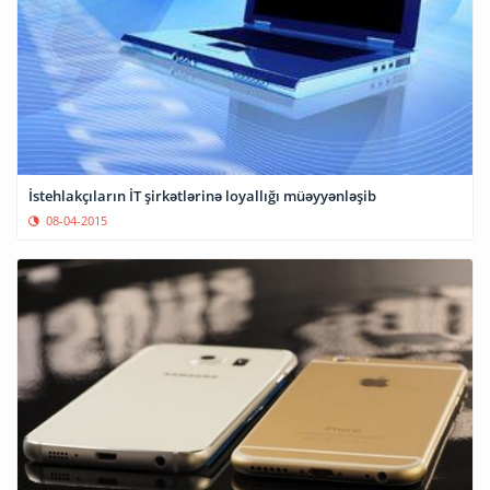
İstehlakçıların İT şirkətlərinə loyallığı müəyyənləşib
08-04-2015