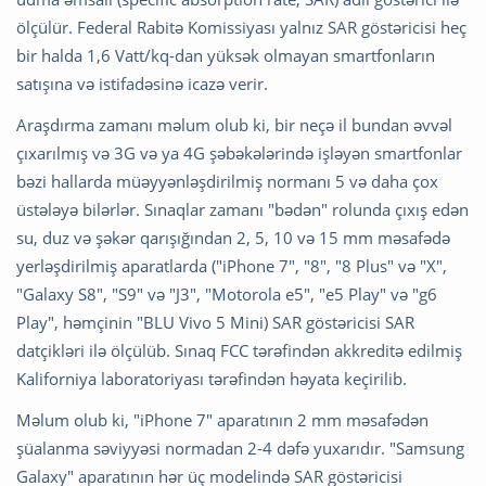
ölçülür. Federal Rabitə Komissiyası yalnız SAR göstəricisi heç
bir halda 1,6 Vatt/kq-dan yüksək olmayan smartfonların
satışına və istifadəsinə icazə verir.
Araşdırma zamanı məlum olub ki, bir neçə il bundan əvvəl
çıxarılmış və 3G və ya 4G şəbəkələrində işləyən smartfonlar
bəzi hallarda müəyyənləşdirilmiş normanı 5 və daha çox
üstələyə bilərlər. Sınaqlar zamanı "bədən" rolunda çıxış edən
su, duz və şəkər qarışığından 2, 5, 10 və 15 mm məsafədə
yerləşdirilmiş aparatlarda ("iPhone 7", "8", "8 Plus" və "X",
"Galaxy S8", "S9" və "J3", "Motorola e5", "e5 Play" və "g6
Play", həmçinin "BLU Vivo 5 Mini) SAR göstəricisi SAR
datçikləri ilə ölçülüb. Sınaq FCC tərəfindən akkreditə edilmiş
Kaliforniya laboratoriyası tərəfindən həyata keçirilib.
Məlum olub ki, "iPhone 7" aparatının 2 mm məsafədən
şüalanma səviyyəsi normadan 2-4 dəfə yuxarıdır. "Samsung
Galaxy" aparatının hər üç modelində SAR göstəricisi