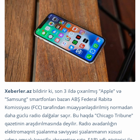
Xeberler.az
bildirir ki, son 3 ildə çıxarılmış "Apple" və
"Samsung" smartfonları bəzən ABŞ Federal Rabitə
Komissiyası (FCC) tərəfindən müəyyənləşdirilmiş normadan
daha güclü radio dalğalar saçır. Bu haqda "Chicago Tribune"
qəzetinin araşdırılmasında deyilir. Radio avadanlığın
elektromaqnit şüalanma səviyyəsi şüalanmanın xüsusi
udma əmsalı (specific absorption rate, SAR) adlı göstərici ilə