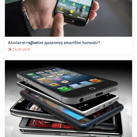
Alıcıların rəğbətini qazanmış smartfon hansıdır?
24-05-2018