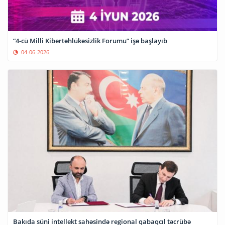
“4-cü Milli Kibertəhlükəsizlik Forumu” işə başlayıb
04-06-2026
Bakıda süni intellekt sahəsində regional qabaqcıl təcrübə