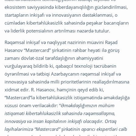
ekosistem səviyyəsində kiberdayanıqlılığın gücləndirilməsi,
startapların inkişafı və innovasiyanın dəstəklənməsi, o
cümlədən kibertəhlükəsizlik sahəsində peşəkar bacarıqların
və liderlik potensialının artırılması nəzərdə tutulur.
Rəqəmsal inkişaf və nəqliyyat nazirinin müavini Rəşad
Həsənov “Mastercard” şirkətinin rəhbər heyəti ilə görüş
zamanı dövlət-özəl tərəfdaşlığının əhəmiyyətini
vurğulayaraq bildirib ki, qabaqcıl texnoloji təcrübənin
öyrənilməsi və tətbiqi Azərbaycanın rəqəmsal inkişaf və
innovasiya sahəsində milli prioritetlərinin reallaşdırılmasına
xidmət edir. R. Həsənov, həmçinin qeyd edib ki,
“Mastercard”la kibertəhlükəsizlik istiqamətində əməkdaşlığa
xüsusi önəm veriləcəkdir: “
Əməkdaşlığımızın mühüm
istiqaməti kibertəhlükəsizlik sahəsində rəqəmsallaşma,
innovasiya və insan kapitalının inkişafı olacaqdır. Ortaq
layihələrimizə “Mastercard” şirkətinin aparıcı ekspertləri cəlb