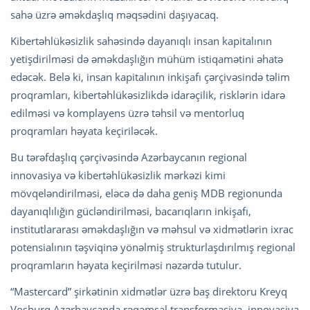
sahə üzrə əməkdaşlıq məqsədini daşıyacaq.
Kibertəhlükəsizlik sahəsində dayanıqlı insan kapitalının
yetişdirilməsi də əməkdaşlığın mühüm istiqamətini əhatə
edəcək. Belə ki, insan kapitalının inkişafı çərçivəsində təlim
proqramları, kibertəhlükəsizlikdə idarəçilik, risklərin idarə
edilməsi və komplayens üzrə təhsil və mentorluq
proqramları həyata keçiriləcək.
Bu tərəfdaşlıq çərçivəsində Azərbaycanın regional
innovasiya və kibertəhlükəsizlik mərkəzi kimi
mövqeləndirilməsi, eləcə də daha geniş MDB regionunda
dayanıqlılığın gücləndirilməsi, bacarıqların inkişafı,
institutlararası əməkdaşlığın və məhsul və xidmətlərin ixrac
potensialının təşviqinə yönəlmiş strukturlaşdırılmış regional
proqramların həyata keçirilməsi nəzərdə tutulur.
“Mastercard” şirkətinin xidmətlər üzrə baş direktoru Kreyq
Vosburq Azərbaycanda rəqəmsal transformasiya, innovasiya