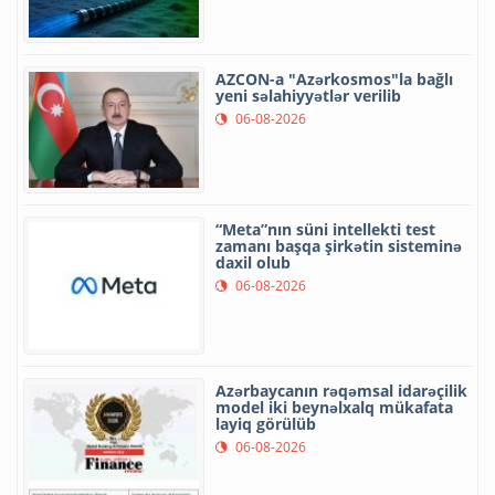
AZCON-a "Azərkosmos"la bağlı
yeni səlahiyyətlər verilib
06-08-2026
“Meta”nın süni intellekti test
zamanı başqa şirkətin sisteminə
daxil olub
06-08-2026
Azərbaycanın rəqəmsal idarəçilik
model iki beynəlxalq mükafata
layiq görülüb
06-08-2026