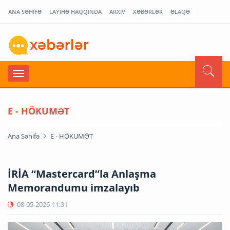
ANA SƏHİFƏ
LAYİHƏ HAQQINDA
ARXİV
XƏBƏRLƏR
ƏLAQƏ
E - HÖKUMƏT
Ana Səhifə
E - HÖKUMƏT
İRİA “Mastercard”la Anlaşma
Memorandumu imzalayıb
08-05-2026
11:31