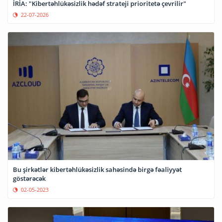
İRİA: "Kibertəhlükəsizlik hədəf strateji prioritetə çevrilir"
22-07-2026
Bu şirkətlər kibertəhlükəsizlik sahəsində birgə fəaliyyət
göstərəcək
02-05-2023