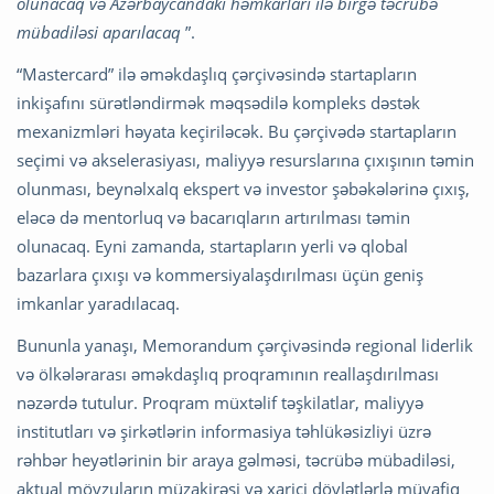
olunacaq və Azərbaycandakı həmkarları ilə birgə təcrübə
mübadiləsi aparılacaq
”.
“Mastercard” ilə əməkdaşlıq çərçivəsində startapların
inkişafını sürətləndirmək məqsədilə kompleks dəstək
mexanizmləri həyata keçiriləcək. Bu çərçivədə startapların
seçimi və akselerasiyası, maliyyə resurslarına çıxışının təmin
olunması, beynəlxalq ekspert və investor şəbəkələrinə çıxış,
eləcə də mentorluq və bacarıqların artırılması təmin
olunacaq. Eyni zamanda, startapların yerli və qlobal
bazarlara çıxışı və kommersiyalaşdırılması üçün geniş
imkanlar yaradılacaq.
Bununla yanaşı, Memorandum çərçivəsində regional liderlik
və ölkələrarası əməkdaşlıq proqramının reallaşdırılması
nəzərdə tutulur. Proqram müxtəlif təşkilatlar, maliyyə
institutları və şirkətlərin informasiya təhlükəsizliyi üzrə
rəhbər heyətlərinin bir araya gəlməsi, təcrübə mübadiləsi,
aktual mövzuların müzakirəsi və xarici dövlətlərlə müvafiq