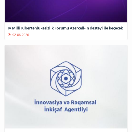
IV Milli Kibertəhlükəsizlik Forumu Azercell-in dəstəyi ilə keçəcək
02-06-2026