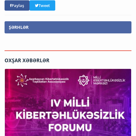
Paylaş
Tweet
ŞƏRHLƏR
OXŞAR XƏBƏRLƏR