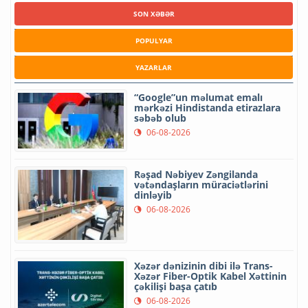
SON XƏBƏR
POPULYAR
YAZARLAR
“Google”un məlumat emalı
mərkəzi Hindistanda etirazlara
səbəb olub
06-08-2026
Rəşad Nəbiyev Zəngilanda
vətəndaşların müraciətlərini
dinləyib
06-08-2026
Xəzər dənizinin dibi ilə Trans-
Xəzər Fiber-Optik Kabel Xəttinin
çəkilişi başa çatıb
06-08-2026