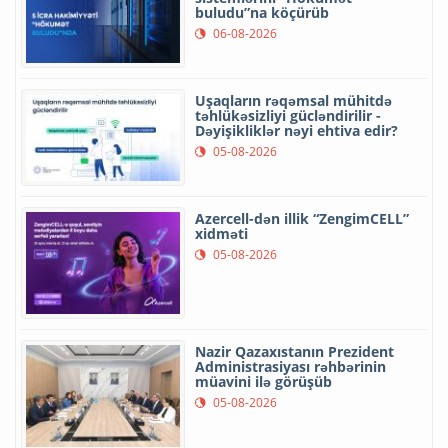
buludu”na köçürüb
06-08-2026
Uşaqların rəqəmsal mühitdə
təhlükəsizliyi gücləndirilir -
Dəyişikliklər nəyi ehtiva edir?
05-08-2026
Azercell-dən illik “ZengimCELL”
xidməti
05-08-2026
Nazir Qazaxıstanın Prezident
Administrasiyası rəhbərinin
müavini ilə görüşüb
05-08-2026