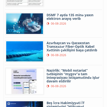
DSMF 7 ayda 135 minə yaxın
elektron arayış verib
06-08-2026
Azərbaycan və Qazaxıstan
Transxəzər Fiber-Optik Kabel
Xəttinin çəkilişini başa çatdırıb
06-08-2026
Nazirlik: “Mobil notariat”
tətbiqinin “mygov”a tam
inteqrasiyası istiqamətində işlər
davam etdirilir
06-08-2026
Beş İcra Hakimiyyəti İT
sistemlərini “Hökumət