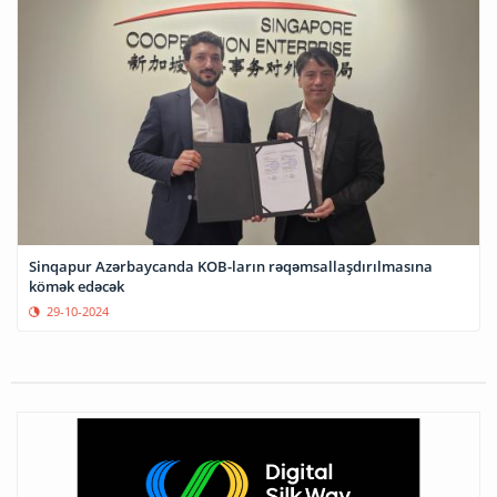
Sinqapur Azərbaycanda KOB-ların rəqəmsallaşdırılmasına
kömək edəcək
29-10-2024