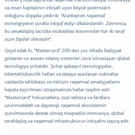
və insan kapitalının inkişafı üçün böyük potensialın
olduğunu diqqətə çatdırıb: “
Azərbaycan rəqəmsal
texnologiyanın sürətlə inkişaf etdiyi ölkələrdəndir. Zənnimcə,
bu əməkdaşlıq təcrübə mübadiləsi baxımından hər iki tərəf
üçün faydalı olacaqdır
”.
Qeyd edək ki, “Mastercard” 200-dən çox ölkədə fəaliyyət
göstərən və əsasən ödəniş sistemləri üzrə ixtisaslaşan qlobal
texnologiya şirkətidir. Şirkət qabaqcıl texnologiyalar,
kibertəhlükəsizlik həlləri və dataya əsaslanan xidmətlər
vasitəsilə təhlükəsiz və inklüziv rəqəmsal əməliyyatların
həyata keçirilməsi istiqamətində həllər təqdim edir.
“Mastercard” hökumətlərə, özəl sektora və fərdlərə
uzunmüddətli və dayanıqlı rəqəmsal ekosistemin
qurulmasında dəstək olmaq məqsədilə innovasiya, qlobal
tərəfdaşlıq və rəqəmsal infrastrukturun inkişafını təşviq edir.