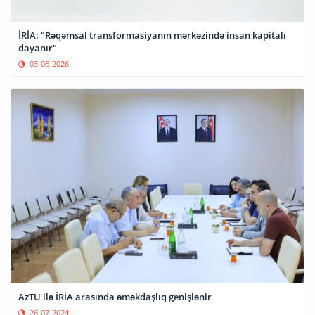
İRİA: "Rəqəmsal transformasiyanın mərkəzində insan kapitalı
dayanır"
03-06-2026
AzTU ilə İRİA arasında əməkdaşlıq genişlənir
26-07-2024