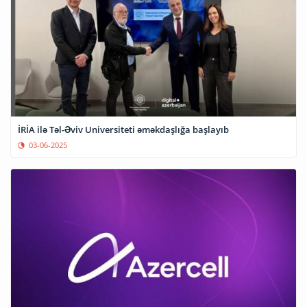
İRİA ilə Təl-Əviv Universiteti əməkdaşlığa başlayıb
03-06-2025