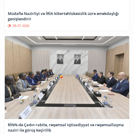
Müdafiə Nazirliyi və İRİA kibertəhlükəsizlik üzrə əməkdaşlığı
genişləndirir
09-07-2026
RİNN-də Çadın rabitə, rəqəmsal iqtisadiyyat və rəqəmsallaşma
naziri ilə görüş keçirilib