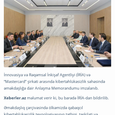
İnnovasiya və Rəqəmsal İnkişaf Agentliyi (İRİA) və
“Mastercard” şirkəti arasında kibertəhlükəsizlik sahəsində
əməkdaşlığa dair Anlaşma Memorandumu imzalanıb.
Xeberler.az
məlumat verir ki, bu barədə İRİA-dan bildirilib.
Əməkdaşlıq çərçivəsində ölkəmizdə qabaqcıl
kibertəhlükəsizlik texnologiyasının tətbiqi, təşkilati və