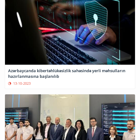
Azərbaycanda kibertəhlükəsizlik sahəsində yerli məhsulların
hazırlanmasına başlanılıb
13-10-2023