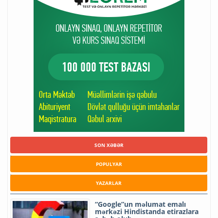
SON XƏBƏR
POPULYAR
YAZARLAR
“Google”un məlumat emalı
mərkəzi Hindistanda etirazlara