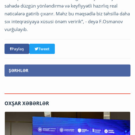
sahədə düzgün yönləndirmə və keyfiyyətli hazırlıq real
nəticələrə gətirib çıxarır. Məhz bu məqsədlə biz təhsillə daha
sıx inteqrasiyaya xüsusi önəm veririk”, - deyə F.Osmanov
vurğulayıb.
Paylaş
Tweet
ŞƏRHLƏR
OXŞAR XƏBƏRLƏR