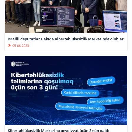
İsrailli deputatlar Bakıda Kibertəhlükəsizlik Mərkəzində olublar
05-06-2023
Kibertəhlükəsizlik Mərkəzinə qeydiyyat üçün 3 gün qalıb