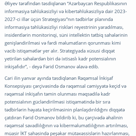
Əliyev tərəfindən təsdiqlənən “Azərbaycan Respublikasının
informasiya təhlükəsizliyi və kibertəhlükəsizliyə dair 2023-
2027-ci illər üçün Strategiyası”nın tədbirlər planında
informasiya təhlükəsizliyi riskləri reyestrinin yaradılması,
insidentlərin monitorinqi, süni intellektin tətbiq sahələrinin
genişləndirilməsi və fərdi məlumatların qorunması kimi
vacib istiqamətlər yer alır. Strategiyada xüsusi diqqət
yetirilən sahələrdən biri də ixtisaslı kadr potensialının
inkişafıdır”, - deyə Fərid Osmanov əlavə edib.
Cari ilin yanvar ayında təsdiqlənən Rəqəmsal İnkişaf
Konsepsiyası çərçivəsində də rəqəmsal cəmiyyətə keçid və
rəqəmsal inkişafın təmin olunması məqsədilə kadr
potensialının gücləndirilməsi istiqamətində bir sıra
tədbirlərin həyata keçirilməsinin planlaşdırıldığını diqqətə
çatdıran Fərid Osmanov bildirib ki, bu çərçivədə əhalinin
rəqəmsal savadlılığının və kiberməlumatlılığının artırılması,
müasir İKT sahəsində peşəkar mütəxəssislərin hazırlanması,