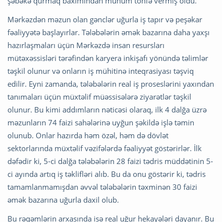
şəbəkə qurmaq baxımından mühüm töhfə vermiş oldu.
Mərkəzdən məzun olan gənclər uğurla iş tapır və peşəkar
fəaliyyətə başlayırlar. Tələbələrin əmək bazarına daha yaxşı
hazırlaşmaları üçün Mərkəzdə insan resursları
mütəxəssisləri tərəfindən karyera inkişafı yönündə təlimlər
təşkil olunur və onların iş mühitinə inteqrasiyası təşviq
edilir. Eyni zamanda, tələbələrin real iş proseslərini yaxından
tanımaları üçün müxtəlif müəssisələrə ziyarətlər təşkil
olunur. Bu kimi addımların nəticəsi olaraq, ilk 4 dalğa üzrə
məzunların 74 faizi sahələrinə uyğun şəkildə işlə təmin
olunub. Onlar hazırda həm özəl, həm də dövlət
sektorlarında müxtəlif vəzifələrdə fəaliyyət göstərirlər. İlk
dəfədir ki, 5-ci dalğa tələbələrin 28 faizi tədris müddətinin 5-
ci ayında artıq iş təklifləri alıb. Bu da onu göstərir ki, tədris
tamamlanmamışdan əvvəl tələbələrin təxminən 30 faizi
əmək bazarına uğurla daxil olub.
Bu rəqəmlərin arxasında isə real uğur hekayələri dayanır. Bu