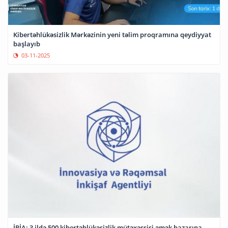
Kibertəhlükəsizlik Mərkəzinin yeni təlim proqramına qeydiyyat
başlayıb
03-11-2025
İRİA: 3 ildə 500 kibertəhlükəsizlik mütəxəssisi əmək bazarına