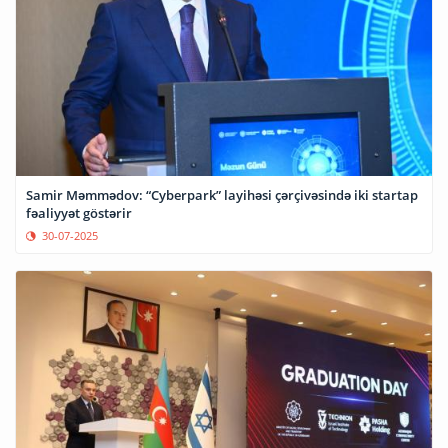
Samir Məmmədov: “Cyberpark” layihəsi çərçivəsində iki startap
fəaliyyət göstərir
30-07-2025