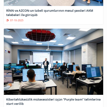
RİNN və AZCON-un tabeli qurumlarının məsul şəxsləri AKM
tələbələri ilə görüşüb
07-10-2025
Kibertəhlükəsizlik mütəxəssisləri üçün “Purple team” təlimlərinə
start verilib