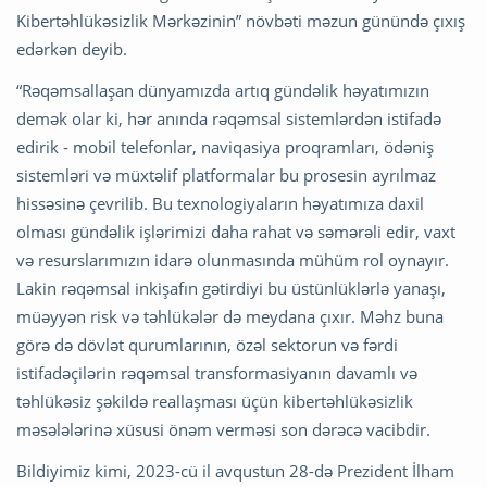
Kibertəhlükəsizlik Mərkəzinin” növbəti məzun günündə çıxış
edərkən deyib.
“Rəqəmsallaşan dünyamızda artıq gündəlik həyatımızın
demək olar ki, hər anında rəqəmsal sistemlərdən istifadə
edirik - mobil telefonlar, naviqasiya proqramları, ödəniş
sistemləri və müxtəlif platformalar bu prosesin ayrılmaz
hissəsinə çevrilib. Bu texnologiyaların həyatımıza daxil
olması gündəlik işlərimizi daha rahat və səmərəli edir, vaxt
və resurslarımızın idarə olunmasında mühüm rol oynayır.
Lakin rəqəmsal inkişafın gətirdiyi bu üstünlüklərlə yanaşı,
müəyyən risk və təhlükələr də meydana çıxır. Məhz buna
görə də dövlət qurumlarının, özəl sektorun və fərdi
istifadəçilərin rəqəmsal transformasiyanın davamlı və
təhlükəsiz şəkildə reallaşması üçün kibertəhlükəsizlik
məsələlərinə xüsusi önəm verməsi son dərəcə vacibdir.
Bildiyimiz kimi, 2023-cü il avqustun 28-də Prezident İlham