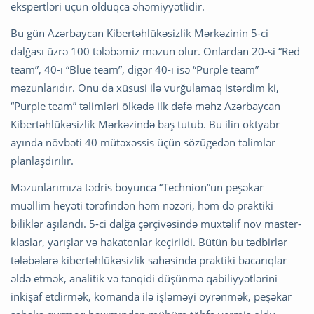
ekspertləri üçün olduqca əhəmiyyətlidir.
Bu gün Azərbaycan Kibertəhlükəsizlik Mərkəzinin 5-ci
dalğası üzrə 100 tələbəmiz məzun olur. Onlardan 20-si “Red
team”, 40-ı “Blue team”, digər 40-ı isə “Purple team”
məzunlarıdır. Onu da xüsusi ilə vurğulamaq istərdim ki,
“Purple team” təlimləri ölkədə ilk dəfə məhz Azərbaycan
Kibertəhlükəsizlik Mərkəzində baş tutub. Bu ilin oktyabr
ayında növbəti 40 mütəxəssis üçün sözügedən təlimlər
planlaşdırılır.
Məzunlarımıza tədris boyunca “Technion”un peşəkar
müəllim heyəti tərəfindən həm nəzəri, həm də praktiki
biliklər aşılandı. 5-ci dalğa çərçivəsində müxtəlif növ master-
klaslar, yarışlar və hakatonlar keçirildi. Bütün bu tədbirlər
tələbələrə kibertəhlükəsizlik sahəsində praktiki bacarıqlar
əldə etmək, analitik və tənqidi düşünmə qabiliyyətlərini
inkişaf etdirmək, komanda ilə işləməyi öyrənmək, peşəkar