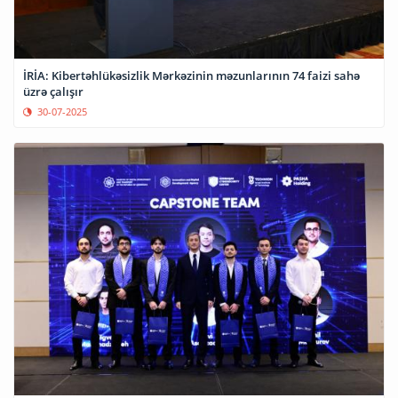
İRİA: Kibertəhlükəsizlik Mərkəzinin məzunlarının 74 faizi sahə
üzrə çalışır
30-07-2025