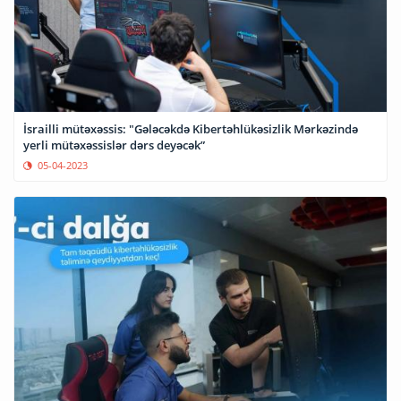
İsrailli mütəxəssis: "Gələcəkdə Kibertəhlükəsizlik Mərkəzində
yerli mütəxəssislər dərs deyəcək”
05-04-2023