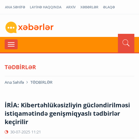
ANA SƏHİFƏ
LAYİHƏ HAQQINDA
ARXİV
XƏBƏRLƏR
ƏLAQƏ
TƏDBİRLƏR
Ana Səhifə
TƏDBİRLƏR
İRİA: Kibertəhlükəsizliyin gücləndirilməsi
istiqamətində genişmiqyaslı tədbirlər
keçirilir
30-07-2025
11:21