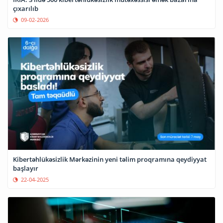
çıxarılıb
09-02-2026
Kibertəhlükəsizlik Mərkəzinin yeni təlim proqramına qeydiyyat
başlayır
22-04-2025