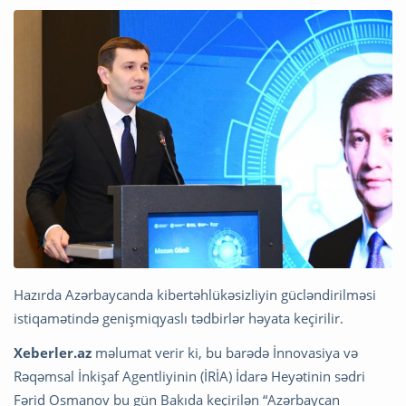
Hazırda Azərbaycanda kibertəhlükəsizliyin gücləndirilməsi
istiqamətində genişmiqyaslı tədbirlər həyata keçirilir.
Xeberler.az
məlumat verir ki, bu barədə İnnovasiya və
Rəqəmsal İnkişaf Agentliyinin (İRİA) İdarə Heyətinin sədri
Fərid Osmanov bu gün Bakıda keçirilən “Azərbaycan