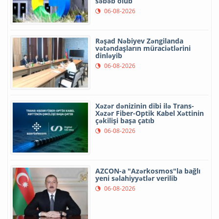
səbəb olub
06-08-2026
Rəşad Nəbiyev Zəngilanda
vətəndaşların müraciətlərini
dinləyib
06-08-2026
Xəzər dənizinin dibi ilə Trans-
Xəzər Fiber-Optik Kabel Xəttinin
çəkilişi başa çatıb
06-08-2026
AZCON-a "Azərkosmos"la bağlı
yeni səlahiyyətlər verilib
06-08-2026