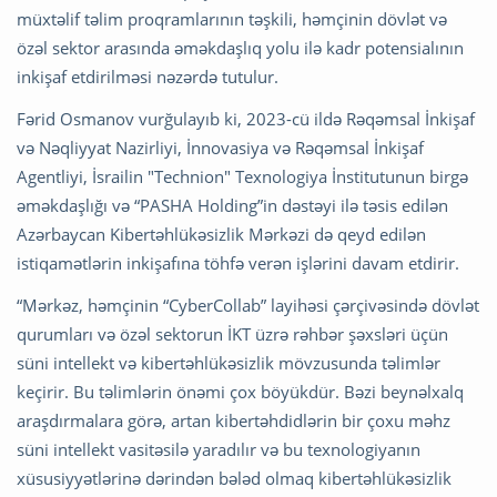
müxtəlif təlim proqramlarının təşkili, həmçinin dövlət və
özəl sektor arasında əməkdaşlıq yolu ilə kadr potensialının
inkişaf etdirilməsi nəzərdə tutulur.
Fərid Osmanov vurğulayıb ki, 2023-cü ildə Rəqəmsal İnkişaf
və Nəqliyyat Nazirliyi, İnnovasiya və Rəqəmsal İnkişaf
Agentliyi, İsrailin "Technion" Texnologiya İnstitutunun birgə
əməkdaşlığı və “PASHA Holding”in dəstəyi ilə təsis edilən
Azərbaycan Kibertəhlükəsizlik Mərkəzi də qeyd edilən
istiqamətlərin inkişafına töhfə verən işlərini davam etdirir.
“Mərkəz, həmçinin “CyberCollab” layihəsi çərçivəsində dövlət
qurumları və özəl sektorun İKT üzrə rəhbər şəxsləri üçün
süni intellekt və kibertəhlükəsizlik mövzusunda təlimlər
keçirir. Bu təlimlərin önəmi çox böyükdür. Bəzi beynəlxalq
araşdırmalara görə, artan kibertəhdidlərin bir çoxu məhz
süni intellekt vasitəsilə yaradılır və bu texnologiyanın
xüsusiyyətlərinə dərindən bələd olmaq kibertəhlükəsizlik