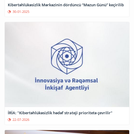
Kibertəhlükəsizlik Mərkəzinin dördüncü “Məzun Günü” keçirilib
30-01-2025
İRİA: "Kibertəhlükəsizlik hədəf strateji prioritetə çevrilir"
22-07-2026