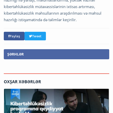
kibertəhlükəsizlik mütəxəssislərinin ixtisas artırması,
kibertəhlükəsizlik məhsullarının araşdırılması və məhsul
hazırlığı istiqamətində də təlimlər keçirilir.
Paylaş
Tweet
ŞƏRHLƏR
OXŞAR XƏBƏRLƏR