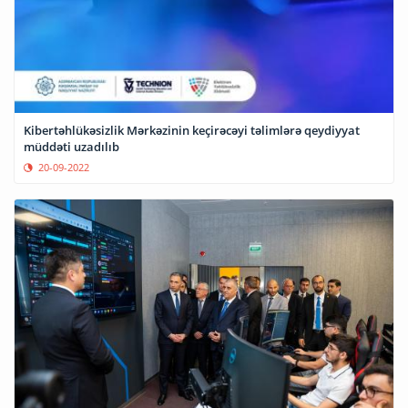
Kibertəhlükəsizlik Mərkəzinin keçirəcəyi təlimlərə qeydiyyat
müddəti uzadılıb
20-09-2022