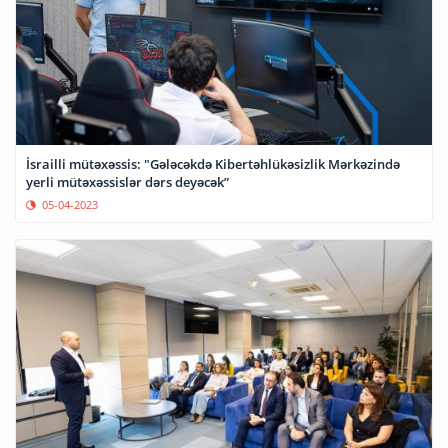
İsrailli mütəxəssis: "Gələcəkdə Kibertəhlükəsizlik Mərkəzində
yerli mütəxəssislər dərs deyəcək”
05-04-2023