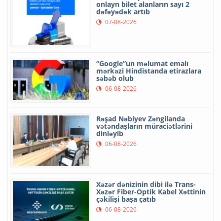
onlayn bilet alanların sayı 2
dəfəyədək artıb
07-08-2026
“Google”un məlumat emalı
mərkəzi Hindistanda etirazlara
səbəb olub
06-08-2026
Rəşad Nəbiyev Zəngilanda
vətəndaşların müraciətlərini
dinləyib
06-08-2026
Xəzər dənizinin dibi ilə Trans-
Xəzər Fiber-Optik Kabel Xəttinin
çəkilişi başa çatıb
06-08-2026