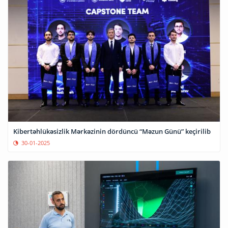
Kibertəhlükəsizlik Mərkəzinin dördüncü “Məzun Günü” keçirilib
30-01-2025