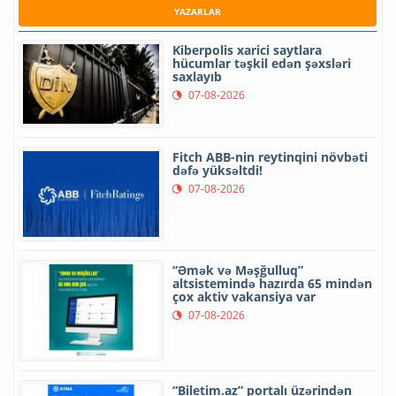
YAZARLAR
Kiberpolis xarici saytlara
hücumlar təşkil edən şəxsləri
saxlayıb
07-08-2026
Fitch ABB-nin reytinqini növbəti
dəfə yüksəltdi!
07-08-2026
“Əmək və Məşğulluq”
altsistemində hazırda 65 mindən
çox aktiv vakansiya var
07-08-2026
“Biletim.az” portalı üzərindən