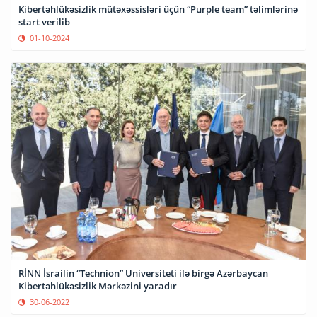
Kibertəhlükəsizlik mütəxəssisləri üçün “Purple team” təlimlərinə
start verilib
01-10-2024
RİNN İsrailin “Technion” Universiteti ilə birgə Azərbaycan
Kibertəhlükəsizlik Mərkəzini yaradır
30-06-2022