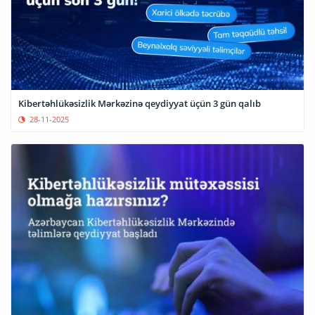
Kibertəhlükəsizlik Mərkəzinə qeydiyyat üçün 3 gün qalıb
28-11-2025