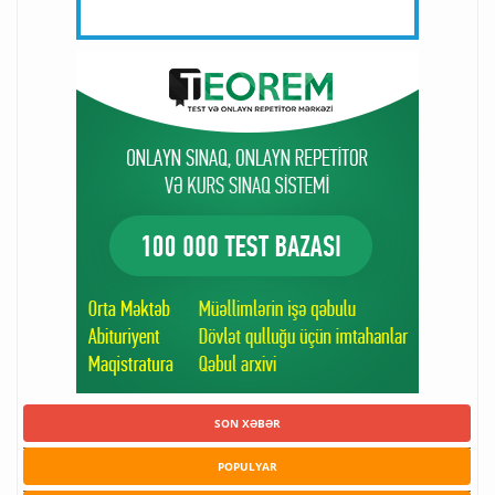
SON XƏBƏR
POPULYAR