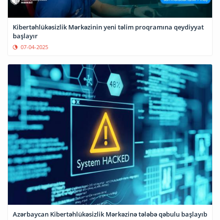
Kibertəhlükəsizlik Mərkəzinin yeni təlim proqramına qeydiyyat
başlayır
07-04-2025
Azərbaycan Kibertəhlükəsizlik Mərkəzinə tələbə qəbulu başlayıb