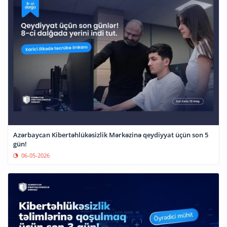
Azərbaycan Kibertəhlükəsizlik Mərkəzinə qeydiyyat üçün son 5
gün!
06-05-2026