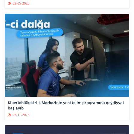
02-05-2023
Kibertəhlükəsizlik Mərkəzinin yeni təlim proqramına qeydiyyat
başlayıb
03-11-2025