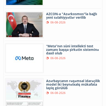
AZCON-a "Azərkosmos"la bağlı
yeni səlahiyyətlər verilib
06-08-2026
“Meta”nın süni intellekti test
zamanı başqa şirkətin sisteminə
daxil olub
06-08-2026
Azərbaycanın rəqəmsal idarəçilik
model iki beynəlxalq mükafata
layiq görülüb
06-08-2026