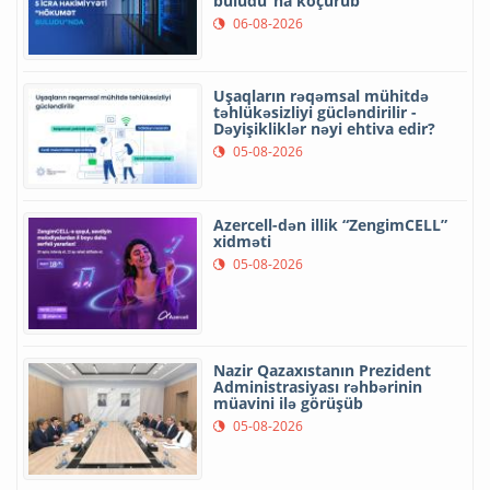
buludu”na köçürüb
06-08-2026
Uşaqların rəqəmsal mühitdə
təhlükəsizliyi gücləndirilir -
Dəyişikliklər nəyi ehtiva edir?
05-08-2026
Azercell-dən illik “ZengimCELL”
xidməti
05-08-2026
Nazir Qazaxıstanın Prezident
Administrasiyası rəhbərinin
müavini ilə görüşüb
05-08-2026