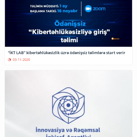
“İKT LAB” kibertəhlükəsizlik üzrə ödənişsiz təlimlərə start verir
03-11-2020