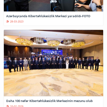
Azərbaycanda Kibertəhlükəsizlik Mərkəzi yaradıldı-FOTO
28-03-2023
Daha 100 nəfər Kibertəhlükəsizlik Mərkəzinin məzunu olub
10-02-2026