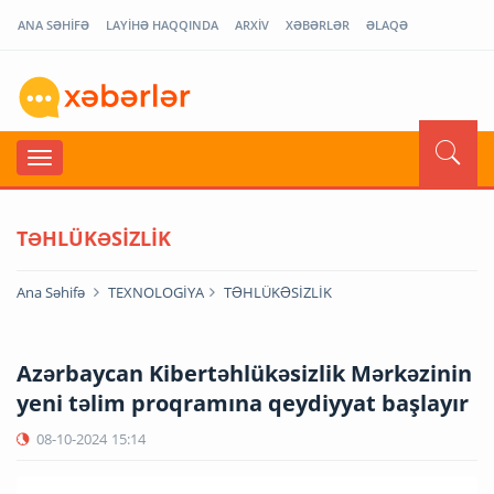
ANA SƏHİFƏ
LAYİHƏ HAQQINDA
ARXİV
XƏBƏRLƏR
ƏLAQƏ
TƏHLÜKƏSİZLİK
Ana Səhifə
TEXNOLOGİYA
TƏHLÜKƏSİZLİK
Azərbaycan Kibertəhlükəsizlik Mərkəzinin
yeni təlim proqramına qeydiyyat başlayır
08-10-2024
15:14