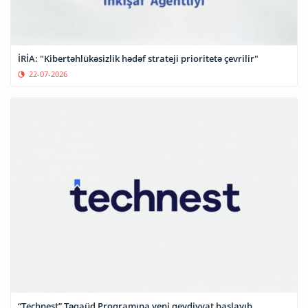
İRİA: "Kibertəhlükəsizlik hədəf strateji prioritetə çevrilir"
22-07-2026
“Technest” Təqaüd Proqramına yeni qeydiyyat başlayıb