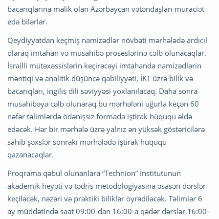
bacarıqlarına malik olan Azərbaycan vətəndaşları müraciət
edə bilərlər.
Qeydiyyatdan keçmiş namizədlər növbəti mərhələdə ardıcıl
olaraq imtahan və müsahibə proseslərinə cəlb olunacaqlar.
İsrailli mütəxəssislərin keçirəcəyi imtahanda namizədlərin
məntiqi və analitik düşüncə qabiliyyəti, İKT üzrə bilik və
bacarıqları, ingilis dili səviyyəsi yoxlanılacaq. Daha sonra
müsahibəyə cəlb olunaraq bu mərhələni uğurla keçən 60
nəfər təlimlərdə ödənişsiz formada iştirak hüququ əldə
edəcək. Hər bir mərhələ üzrə yalnız ən yüksək göstəricilərə
sahib şəxslər sonrakı mərhələdə iştirak hüququ
qazanacaqlar.
Proqrama qəbul olunanlara “Technion” İnstitutunun
akademik heyəti və tədris metodologiyasına əsasən dərslər
keçiləcək, nəzəri və praktiki biliklər öyrədiləcək. Təlimlər 6
ay müddətində saat 09:00-dan 16:00-a qədər dərslər,16:00-