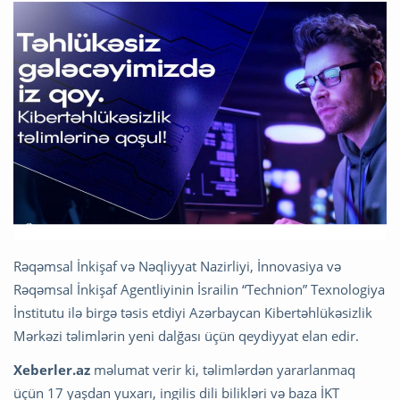
Rəqəmsal İnkişaf və Nəqliyyat Nazirliyi, İnnovasiya və
Rəqəmsal İnkişaf Agentliyinin İsrailin “Technion” Texnologiya
İnstitutu ilə birgə təsis etdiyi Azərbaycan Kibertəhlükəsizlik
Mərkəzi təlimlərin yeni dalğası üçün qeydiyyat elan edir.
Xeberler.az
məlumat verir ki, təlimlərdən yararlanmaq
üçün 17 yaşdan yuxarı, ingilis dili bilikləri və baza İKT