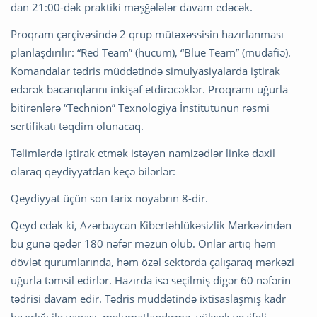
dan 21:00-dək praktiki məşğələlər davam edəcək.
Proqram çərçivəsində 2 qrup mütəxəssisin hazırlanması
planlaşdırılır: “Red Team” (hücum), “Blue Team” (müdafiə).
Komandalar tədris müddətində simulyasiyalarda iştirak
edərək bacarıqlarını inkişaf etdirəcəklər. Proqramı uğurla
bitirənlərə “Technion” Texnologiya İnstitutunun rəsmi
sertifikatı təqdim olunacaq.
Təlimlərdə iştirak etmək istəyən namizədlər linkə daxil
olaraq qeydiyyatdan keçə bilərlər:
Qeydiyyat üçün son tarix noyabrın 8-dir.
Qeyd edək ki, Azərbaycan Kibertəhlükəsizlik Mərkəzindən
bu günə qədər 180 nəfər məzun olub. Onlar artıq həm
dövlət qurumlarında, həm özəl sektorda çalışaraq mərkəzi
uğurla təmsil edirlər. Hazırda isə seçilmiş digər 60 nəfərin
tədrisi davam edir. Tədris müddətində ixtisaslaşmış kadr
hazırlığı ilə yanaşı, məlumatlandırma, yüksək vəzifəli