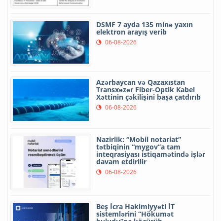
DSMF 7 ayda 135 minə yaxın
elektron arayış verib
06-08-2026
Azərbaycan və Qazaxıstan
Transxəzər Fiber-Optik Kabel
Xəttinin çəkilişini başa çatdırıb
06-08-2026
Nazirlik: “Mobil notariat”
tətbiqinin “mygov”a tam
inteqrasiyası istiqamətində işlər
davam etdirilir
06-08-2026
Beş İcra Hakimiyyəti İT
sistemlərini “Hökumət