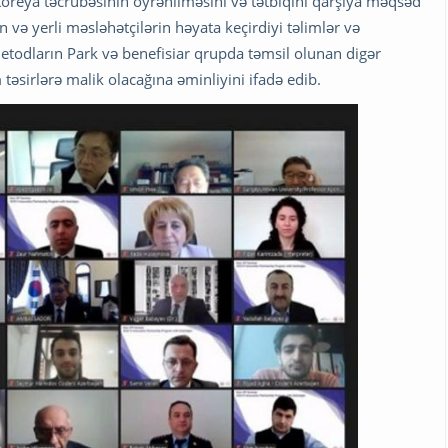
oreya təcrübəsinin öyrənilməsini və tətbiqini qarşıya məqsəd
 və yerli məsləhətçilərin həyata keçirdiyi təlimlər və
metodların Park və benefisiar qrupda təmsil olunan digər
əsirlərə malik olacağına əminliyini ifadə edib.