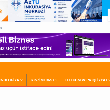
QƏ
XNOLOGİYA
TƏNZİMLƏMƏ
TELEKOM VƏ NƏQLİYYAT