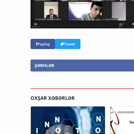
Paylaş
Tweet
ŞƏRHLƏR
OXŞAR XƏBƏRLƏR