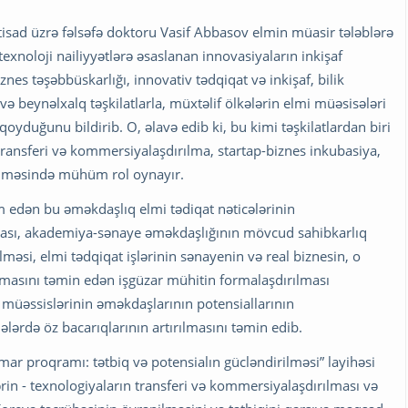
tisad üzrə fəlsəfə doktoru Vasif Abbasov elmin müasir tələblərə
exnoloji nailiyyətlərə əsaslanan innovasiyaların inkişaf
nes təşəbbüskarlığı, innovativ tədqiqat və inkişaf, bilik
 və beynəlxalq təşkilatlarla, müxtəlif ölkələrin elmi müəsisələri
qoyduğunu bildirib. O, əlavə edib ki, bu kimi təşkilatlardan biri
transferi və kommersiyalaşdırılma, startap-biznes inkubasiya,
irilməsində mühüm rol oynayır.
m edən bu əməkdaşlıq elmi tədiqat nəticələrinin
lması, akademiya-sənaye əməkdaşlığının mövcud sahibkarlıq
məsi, elmi tədqiqat işlərinin sənayenin və real biznesin, o
lmasını təmin edən işgüzar mühitin formalaşdırılması
müəssislərinin əməkdaşlarının potensiallarının
lərdə öz bacarıqlarının artırılmasını təmin edib.
mar proqramı: tətbiq və potensialın gücləndirilməsi” layihəsi
rin - texnologiyaların transferi və kommersiyalaşdırılması və