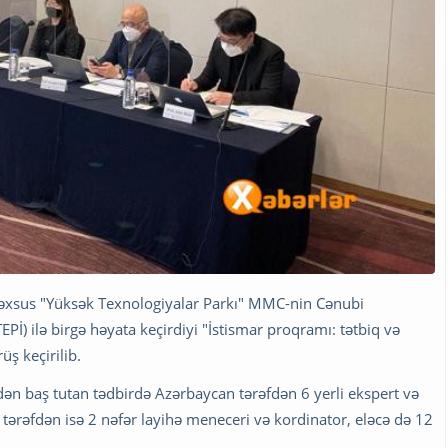
əxsus "Yüksək Texnologiyalar Parkı" MMC-nin Cənubi
EPİ) ilə birgə həyata keçirdiyi "İstismar proqramı: tətbiq və
üş keçirilib.
ndən baş tutan tədbirdə Azərbaycan tərəfdən 6 yerli ekspert və
tərəfdən isə 2 nəfər layihə meneceri və kordinator, eləcə də 12