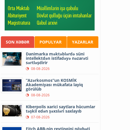
SON XƏBƏR
POPULYAR
YAZARLAR
Danimarka məktəblərdə süni
intellektdən istifadəyə nəzarəti
sərtləşdirir
08-08-2026
“Azərkosmos”un KOSMİK
Akademiyası mükafata layiq
görülüb
08-08-2026
Kiberpolis xarici saytlara hücumlar
təşkil edən şəxsləri saxlayıb
07-08-2026
Fitch ABB-nin reytinqini növbəti