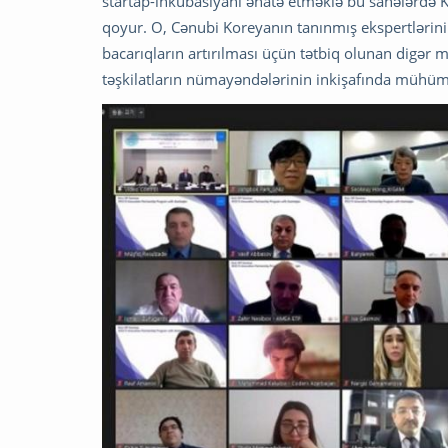
startap-inkubasiyanı əhatə etməklə bu sahələrdə K
qoyur. O, Cənubi Koreyanın tanınmış ekspertlərinin
bacarıqların artırılması üçün tətbiq olunan digər 
təşkilatların nümayəndələrinin inkişafında mühüm t