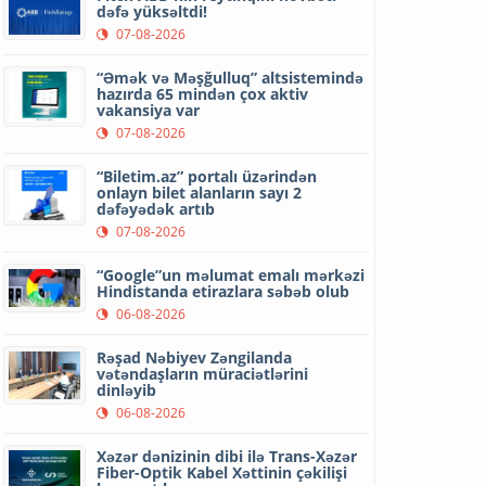
dəfə yüksəltdi!
07-08-2026
“Əmək və Məşğulluq” altsistemində
hazırda 65 mindən çox aktiv
vakansiya var
07-08-2026
“Biletim.az” portalı üzərindən
onlayn bilet alanların sayı 2
dəfəyədək artıb
07-08-2026
“Google”un məlumat emalı mərkəzi
Hindistanda etirazlara səbəb olub
06-08-2026
Rəşad Nəbiyev Zəngilanda
vətəndaşların müraciətlərini
dinləyib
06-08-2026
Xəzər dənizinin dibi ilə Trans-Xəzər
Fiber-Optik Kabel Xəttinin çəkilişi