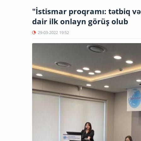
"İstismar proqramı: tətbiq və
dair ilk onlayn görüş olub
29-03-2022
19:52