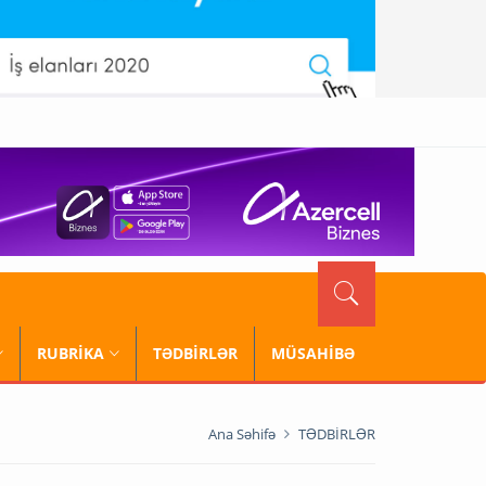
RUBRİKA
TƏDBİRLƏR
MÜSAHİBƏ
Ana Səhifə
TƏDBİRLƏR