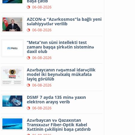
başa çatıb
06-08-2026
AZCON-a "Azərkosmos"la bağlı yeni
səlahiyyətlər verilib
06-08-2026
“Meta”nın süni intellekti test
zamanı başqa şirkətin sisteminə
daxil olub
06-08-2026
Azərbaycanın rəqəmsal idarəçilik
model iki beynəlxalq mükafata
layiq görülüb
06-08-2026
DSMF 7 ayda 135 minə yaxın
elektron arayış verib
06-08-2026
Azərbaycan və Qazaxıstan
Transxəzər Fiber-Optik Kabel
Xəttinin çəkilişini başa çatdırıb