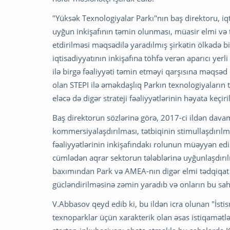
"Yüksək Texnologiyalar Parkı"nın baş direktoru, iq
uyğun inkişafının təmin olunması, müasir elmi və t
etdirilməsi məqsədilə yaradılmış şirkətin ölkədə biz
iqtisadiyyatının inkişafına töhfə verən aparıcı yerli
ilə birgə fəaliyyəti təmin etməyi qarşısına məqsəd 
olan STEPI ilə əməkdaşlıq Parkın texnologiyaların 
eləcə də digər strateji fəaliyyətlərinin həyata keç
Baş direktorun sözlərinə görə, 2017-ci ildən dava
kommersiyalaşdırılması, tətbiqinin stimullaşdırı
fəaliyyətlərinin inkişafındakı rolunun müəyyən edil
cümlədən aqrar sektorun tələblərinə uyğunlaşdırı
baxımından Park və AMEA-nın digər elmi tədqiqat 
gücləndirilməsinə zəmin yaradıb və onların bu sahə
V.Abbasov qeyd edib ki, bu ildən icra olunan "İstis
texnoparklar üçün xarakterik olan əsas istiqamətlə