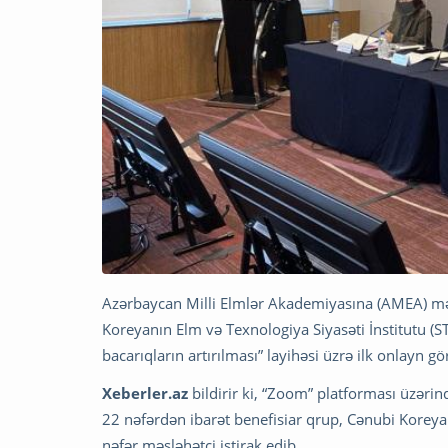
Azərbaycan Milli Elmlər Akademiyasına (AMEA) m
Koreyanın Elm və Texnologiya Siyasəti İnstitutu (ST
bacarıqların artırılması” layihəsi üzrə ilk onlayn gör
Xeberler.az
bildirir ki, “Zoom” platforması üzəri
22 nəfərdən ibarət benefisiar qrup, Cənubi Koreya 
nəfər məsləhətçi iştirak edib.