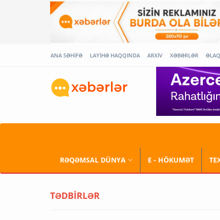
ANA SƏHİFƏ
LAYİHƏ HAQQINDA
ARXİV
XƏBƏRLƏR
ƏLA
RƏQƏMSAL DÜNYA
E - HÖKUMƏT
TE
TƏDBİRLƏR