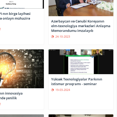
I-nın birgə layihəsi
də onlayn mühazirə
Azərbaycan və Cənubi Koreyanın
elm-texnologiya mərkəzləri Anlaşma
2
Memorandumu imzalayıb
24-10-2023
Yüksək Texnologiyalar Parkının
istismar proqramı - seminar
19-03-2024
ın innovasiya
ndə yenilik
2