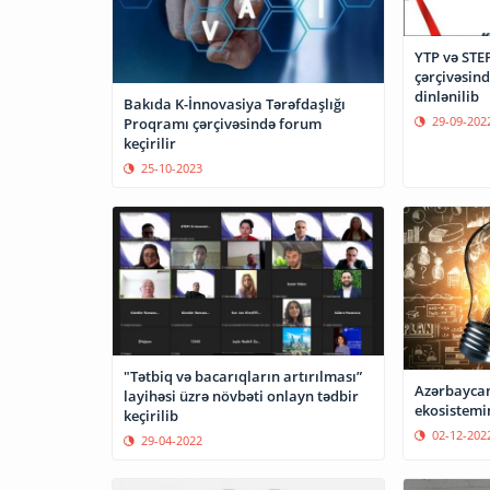
YTP və STEP
çərçivəsin
dinlənilib
Bakıda K-İnnovasiya Tərəfdaşlığı
29-09-202
Proqramı çərçivəsində forum
keçirilir
25-10-2023
"Tətbiq və bacarıqların artırılması”
Azərbaycan
layihəsi üzrə növbəti onlayn tədbir
ekosistemi
keçirilib
02-12-202
29-04-2022