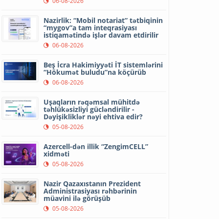
06-08-2026
Nazirlik: “Mobil notariat” tətbiqinin
“mygov”a tam inteqrasiyası
istiqamətində işlər davam etdirilir
06-08-2026
Beş İcra Hakimiyyəti İT sistemlərini
“Hökumət buludu”na köçürüb
06-08-2026
Uşaqların rəqəmsal mühitdə
təhlükəsizliyi gücləndirilir -
Dəyişikliklər nəyi ehtiva edir?
05-08-2026
Azercell-dən illik “ZengimCELL”
xidməti
05-08-2026
Nazir Qazaxıstanın Prezident
Administrasiyası rəhbərinin
müavini ilə görüşüb
05-08-2026