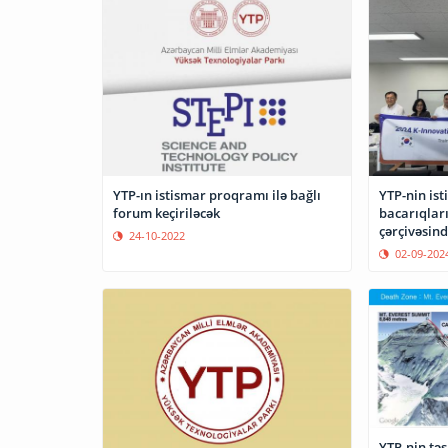
YTP-ın istismar proqramı ilə bağlı
YTP-nin ist
forum keçiriləcək
bacarıqları
çərçivəsind
24-10-2022
02-09-202
YTP-nin təşk