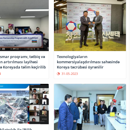
ismar proqramı, tətbiq və
Texnologiyaların
n artırılması layihəsi
kommersiyalaşdırılması sahəsində
ə Koreyada təlim keçirilib
Koreya təcrübəsi öyrənilir
4
31-05-2023
ilatçılığı ilə “Bilik