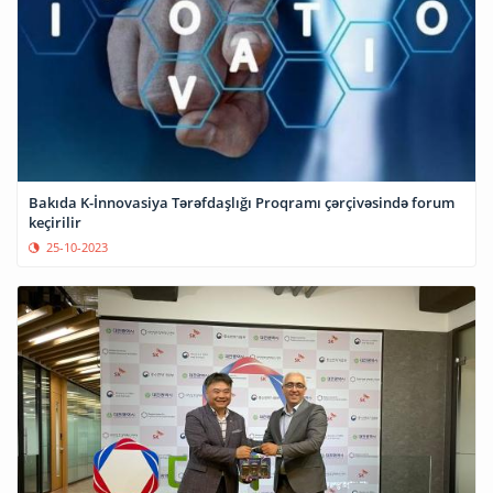
Bakıda K-İnnovasiya Tərəfdaşlığı Proqramı çərçivəsində forum
keçirilir
25-10-2023