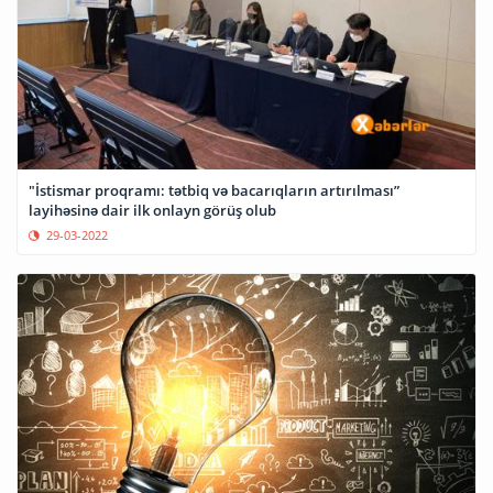
"İstismar proqramı: tətbiq və bacarıqların artırılması”
layihəsinə dair ilk onlayn görüş olub
29-03-2022