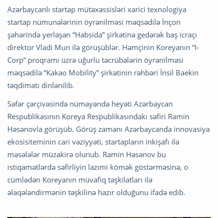
Azərbaycanlı startap mütəxəssisləri xarici texnologiya
startap nümunələrinin öyrənilməsi məqsədilə İnçon
şəhərində yerləşən “Habsida” şirkətinə gedərək baş icraçı
direktor Vladi Mun ilə görüşüblər. Həmçinin Koreyanın “I-
Corp” proqramı üzrə uğurlu təcrübələrin öyrənilməsi
məqsədilə “Kakao Mobility” şirkətinin rəhbəri İnsil Baekin
təqdimatı dinlənilib.
Səfər çərçivəsində nümayəndə heyəti Azərbaycan
Respublikasının Koreya Respublikasındakı səfiri Ramin
Həsənovla görüşüb. Görüş zamanı Azərbaycanda innovasiya
ekosisiteminin cari vəziyyəti, startapların inkişafı ilə
məsələlər müzakirə olunub. Ramin Həsənov bu
istiqamətlərdə səfirliyin lazımi kömək göstərməsinə, o
cümlədən Koreyanın müvafiq təşkilatları ilə
əlaqələndirmənin təşkilinə hazır olduğunu ifadə edib.