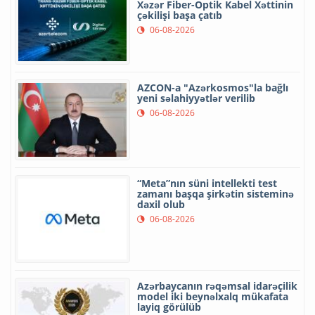
Xəzər Fiber-Optik Kabel Xəttinin
çəkilişi başa çatıb
06-08-2026
AZCON-a "Azərkosmos"la bağlı
yeni səlahiyyətlər verilib
06-08-2026
“Meta”nın süni intellekti test
zamanı başqa şirkətin sisteminə
daxil olub
06-08-2026
Azərbaycanın rəqəmsal idarəçilik
model iki beynəlxalq mükafata
layiq görülüb