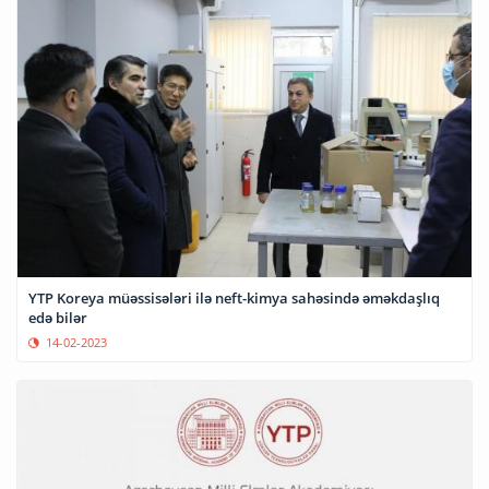
YTP Koreya müəssisələri ilə neft-kimya sahəsində əməkdaşlıq
edə bilər
14-02-2023