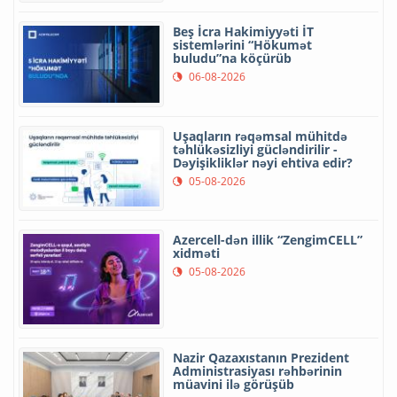
Beş İcra Hakimiyyəti İT
sistemlərini “Hökumət
buludu”na köçürüb
06-08-2026
Uşaqların rəqəmsal mühitdə
təhlükəsizliyi gücləndirilir -
Dəyişikliklər nəyi ehtiva edir?
05-08-2026
Azercell-dən illik “ZengimCELL”
xidməti
05-08-2026
Nazir Qazaxıstanın Prezident
Administrasiyası rəhbərinin
müavini ilə görüşüb