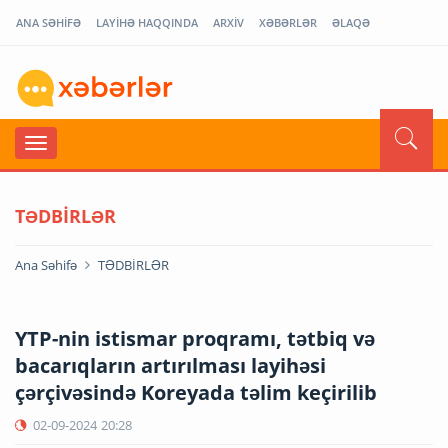
ANA SƏHİFƏ
LAYİHƏ HAQQINDA
ARXİV
XƏBƏRLƏR
ƏLAQƏ
TƏDBİRLƏR
Ana Səhifə
TƏDBİRLƏR
YTP-nin istismar proqramı, tətbiq və
bacarıqların artırılması layihəsi
çərçivəsində Koreyada təlim keçirilib
02-09-2024
20:28