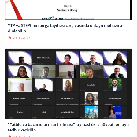
YTP və STEPI-nın birgə layihəsi çərçivəsində onlayn mühazirə
dinlənilib
29-09-2022
"Tətbiq və bacarıqların artırılması” layihəsi üzrə növbəti onlayn
tədbir keçirilib
29-04-2022