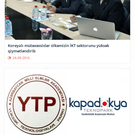
Koreyalı mütəxəssislər ölkəmizin İKT sektorunu yüksək
qiymətləndirib
24-09-2016