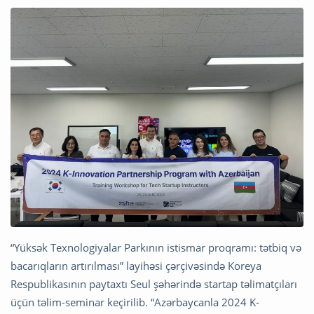
“Yüksək Texnologiyalar Parkının istismar proqramı: tətbiq və
bacarıqların artırılması” layihəsi çərçivəsində Koreya
Respublikasının paytaxtı Seul şəhərində startap təlimatçıları
üçün təlim-seminar keçirilib. “Azərbaycanla 2024 K-