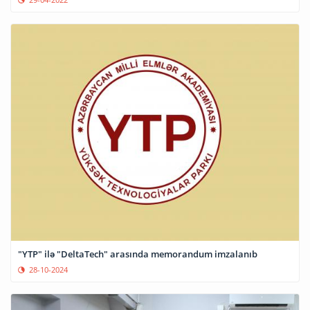
"YTP" ilə "DeltaTech" arasında memorandum imzalanıb
28-10-2024