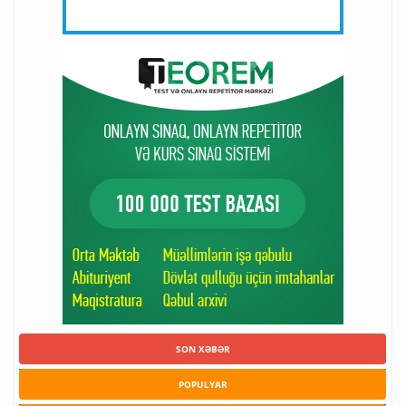
SON XƏBƏR
POPULYAR