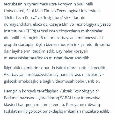
təcrübəsinin öyrənilməsi üzrə Koreyanın Seul Milli
Universiteti, Seul Milli Elm və Texnologiya Universiteti,
“Delta Tech Korea” və “Insightors” şirkətlərinin
nümayəndələri, eləcə də Koreya Elm və Texnologiya Siyasəti
İnstitutunu (STEPI) təmsil edən ekspertlərin mühazirələri
dinlənilib. Həmçinin 6 nəfər azərbaycanlı mütəxəssis iki
qrupda startaplar üçün biznes modelin inkişaf etdirilməsinə
dair layihələrini təqdim edib. Layihələr koreyalı
mütəxəssislər tərəfindən müsbət dəyərləndirilib.
İkigünlük təlimlərin sonunda iştirakçılara sertifikat verilib.
Azərbaycanlı mütəxəssislər layihənin icrası, nəticələri və
gələcək əməkdaşlıqla bağlı videomüsahibələr veriblər.
Həmçinin koreyalı tərəfdaşlara Yüksək Texnologiyalar
Parkının bazasında yaradılacaq SABAH.city innovasiya
klasteri haqqında məlumat verilib, Koreyanın müvafiq
təşkilatları ilə gələcək əməkdaşlıq imkanları müzakirə edilib.