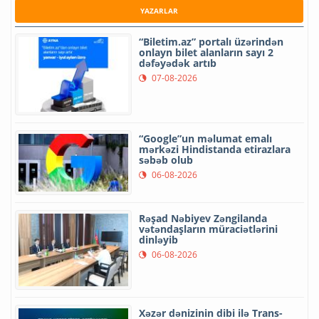
YAZARLAR
“Biletim.az” portalı üzərindən
onlayn bilet alanların sayı 2
dəfəyədək artıb
07-08-2026
“Google”un məlumat emalı
mərkəzi Hindistanda etirazlara
səbəb olub
06-08-2026
Rəşad Nəbiyev Zəngilanda
vətəndaşların müraciətlərini
dinləyib
06-08-2026
Xəzər dənizinin dibi ilə Trans-