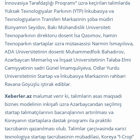
İnnovasiya Tərəfdaşlığı Proqramı” üzrə keçirilən təlimlərdə
Yüksək Texnologiyalar Parkının (YTP) İnkubasiya və
Texnologiyaların Transferi Mərkəzinin şöbə müdiri
Bünyamin Seyidov, Bakı Mühəndislik Universiteti
Texnoparkının direktoru dosent İsa Qasımov, həmin
Texnoparkın startaplar üzrə mütəxəssisi Nərmin İsmayılova,
ADA Universitetinin dosenti Muhammedfoik Bahadırov,
Azərbaycan Memarlıq və İnşaat Universitetinin Tələbə Elmi
Cəmiyyətinin sədri Günel İmamquliyeva, Odlar Yurdu
Universitetinin Startap və İnkubasiya Mərkəzinin rəhbəri
Rəvanə Göyüşlü iştirak ediblər.
Xeberler.az
məlumat verir ki, təlimlərin əsas məqsədi
biznes modelinin inkişafı üzrə Azərbaycandan seçilmiş
startap təlimatçılarının bacarıqlarının artırılması və
Koreyanın startaplara dəstək proqramı ilə praktiki
təcrübənin qazanılması olub. Təlimlər çərçivəsində xarici
texnologiya startap təcrübəsinin mübadiləsi, Koreya “I-Crop”