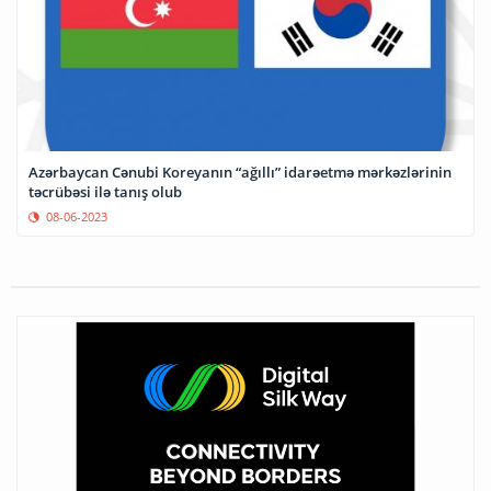
Azərbaycan Cənubi Koreyanın “ağıllı” idarəetmə mərkəzlərinin
təcrübəsi ilə tanış olub
08-06-2023