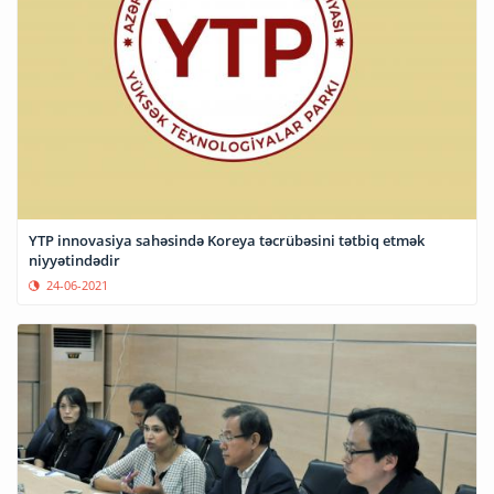
YTP innovasiya sahəsində Koreya təcrübəsini tətbiq etmək
niyyətindədir
24-06-2021