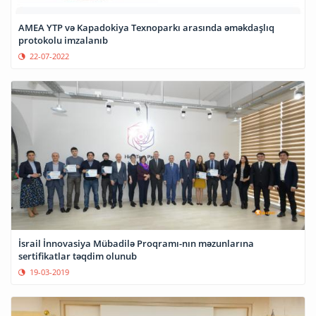
AMEA YTP və Kapadokiya Texnoparkı arasında əməkdaşlıq
protokolu imzalanıb
22-07-2022
İsrail İnnovasiya Mübadilə Proqramı-nın məzunlarına
sertifikatlar təqdim olunub
19-03-2019