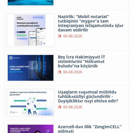
Nazirlik: “Mobil notariat”
tətbiqinin “mygov”a tam
inteqrasiyası istiqamətində işlər
davam etdirilir
06-08-2026
Beş İcra Hakimiyyəti İT
sistemlərini “Hökumət
buludu”na köçürüb
06-08-2026
Uşaqların rəqəmsal mühitdə
təhlükəsizliyi gücləndirilir -
Dəyişikliklər nəyi ehtiva edir?
05-08-2026
Azercell-dən illik “ZengimCELL”
xidməti