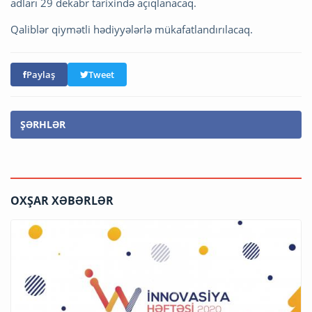
adları 29 dekabr tarixində açıqlanacaq.
Qaliblər qiymətli hədiyyələrlə mükafatlandırılacaq.
Paylaş
Tweet
ŞƏRHLƏR
OXŞAR XƏBƏRLƏR