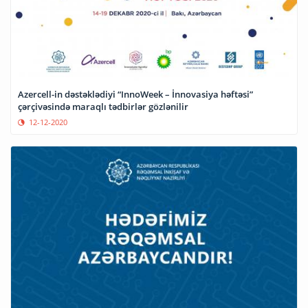
Azercell-in dəstəklədiyi “InnoWeek – İnnovasiya həftəsi”
çərçivəsində maraqlı tədbirlər gözlənilir
12-12-2020