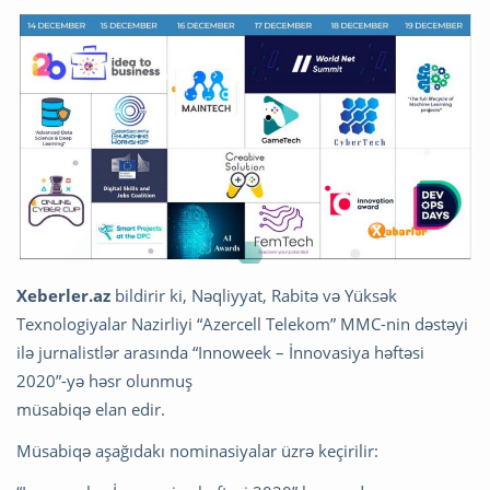
Xeberler.az
bildirir ki, Nəqliyyat, Rabitə və Yüksək
Texnologiyalar Nazirliyi “Azercell Telekom” MMC-nin dəstəyi
ilə jurnalistlər arasında “Innoweek – İnnovasiya həftəsi
2020”-yə həsr olunmuş
müsabiqə elan edir.
Müsabiqə aşağıdakı nominasiyalar üzrə keçirilir: