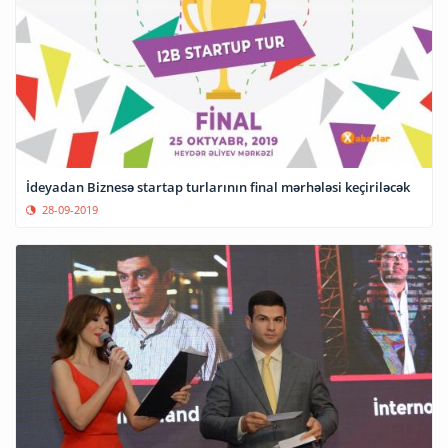
İdeyadan Biznesə startap turlarının final mərhələsi keçiriləcək
28-09-2019