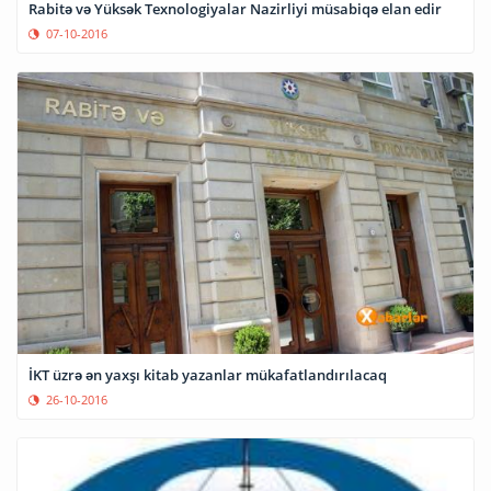
Rabitə və Yüksək Texnologiyalar Nazirliyi müsabiqə elan edir
07-10-2016
İKT üzrə ən yaxşı kitab yazanlar mükafatlandırılacaq
26-10-2016