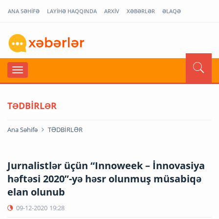
ANA SƏHİFƏ
LAYİHƏ HAQQINDA
ARXİV
XƏBƏRLƏR
ƏLAQƏ
TƏDBİRLƏR
Ana Səhifə
TƏDBİRLƏR
Jurnalistlər üçün “Innoweek – İnnovasiya
həftəsi 2020”-yə həsr olunmuş müsabiqə
elan olunub
09-12-2020
19:28