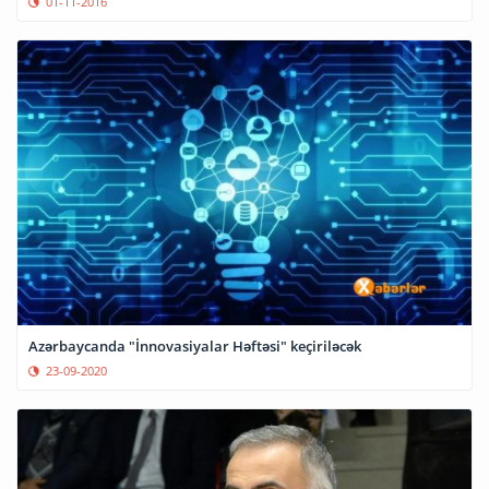
01-11-2016
Azərbaycanda "İnnovasiyalar Həftəsi" keçiriləcək
23-09-2020