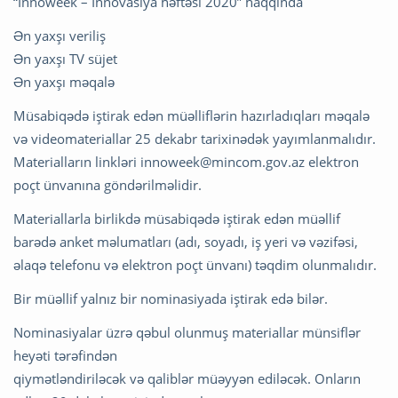
“Innoweek – İnnovasiya həftəsi 2020” haqqında
Ən yaxşı veriliş
Ən yaxşı TV süjet
Ən yaxşı məqalə
Müsabiqədə iştirak edən müəlliflərin hazırladıqları məqalə
və videomateriallar 25 dekabr tarixinədək yayımlanmalıdır.
Materialların linkləri
innoweek@mincom.gov.az
elektron
poçt ünvanına göndərilməlidir.
Materiallarla birlikdə müsabiqədə iştirak edən müəllif
barədə anket məlumatları (adı, soyadı, iş yeri və vəzifəsi,
əlaqə telefonu və elektron poçt ünvanı) təqdim olunmalıdır.
Bir müəllif yalnız bir nominasiyada iştirak edə bilər.
Nominasiyalar üzrə qəbul olunmuş materiallar münsiflər
heyəti tərəfindən
qiymətləndiriləcək və qaliblər müəyyən ediləcək. Onların