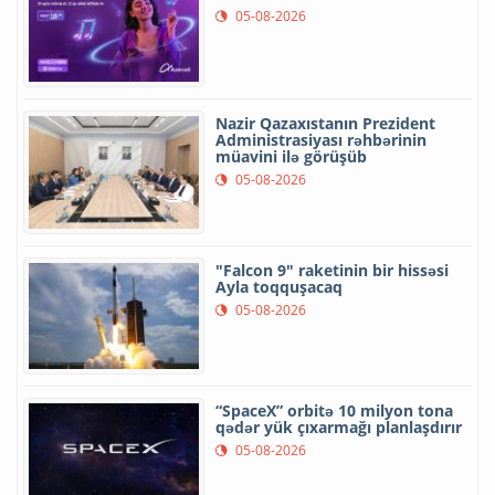
05-08-2026
Nazir Qazaxıstanın Prezident
Administrasiyası rəhbərinin
müavini ilə görüşüb
05-08-2026
"Falcon 9" raketinin bir hissəsi
Ayla toqquşacaq
05-08-2026
“SpaceX” orbitə 10 milyon tona
qədər yük çıxarmağı planlaşdırır
05-08-2026