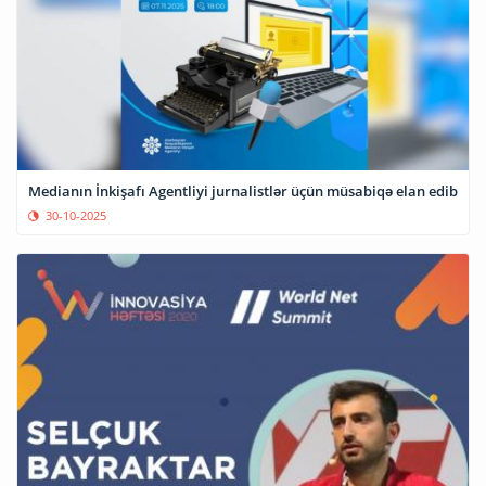
Medianın İnkişafı Agentliyi jurnalistlər üçün müsabiqə elan edib
30-10-2025