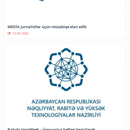
MEDİA jurnalistlər üçün müsabiqə elan edib
13-05-2026
Bakıda InnoWeek – İnnovasiya həftəsi keçiriləcək