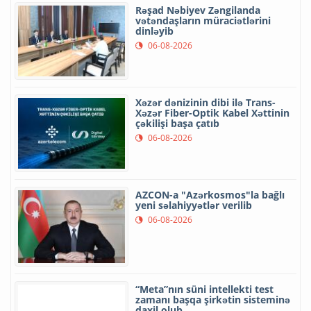
Rəşad Nəbiyev Zəngilanda
vətəndaşların müraciətlərini
dinləyib
06-08-2026
Xəzər dənizinin dibi ilə Trans-
Xəzər Fiber-Optik Kabel Xəttinin
çəkilişi başa çatıb
06-08-2026
AZCON-a "Azərkosmos"la bağlı
yeni səlahiyyətlər verilib
06-08-2026
“Meta”nın süni intellekti test
zamanı başqa şirkətin sisteminə
daxil olub