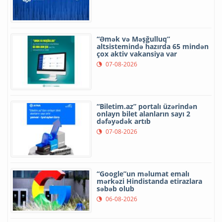
“Əmək və Məşğulluq”
altsistemində hazırda 65 mindən
çox aktiv vakansiya var
07-08-2026
“Biletim.az” portalı üzərindən
onlayn bilet alanların sayı 2
dəfəyədək artıb
07-08-2026
“Google”un məlumat emalı
mərkəzi Hindistanda etirazlara
səbəb olub
06-08-2026