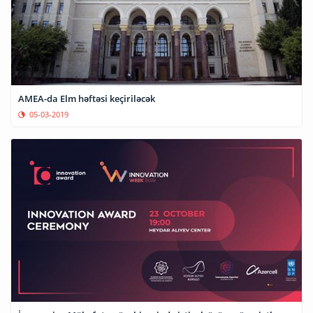
AMEA-da Elm həftəsi keçiriləcək
05-03-2019