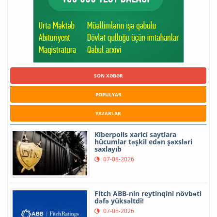
SON XƏBƏR
POPULYAR
YAZARLAR
Kiberpolis xarici saytlara
hücumlar təşkil edən şəxsləri
saxlayıb
07-08-2026
Fitch ABB-nin reytinqini növbəti
dəfə yüksəltdi!
07-08-2026