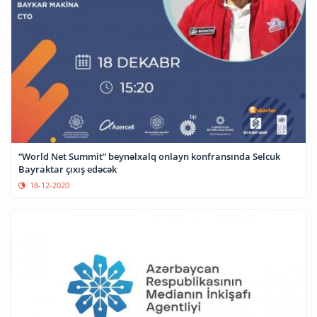
“World Net Summit” beynəlxalq onlayn konfransında Selcuk
Bayraktar çıxış edəcək
18-12-2020