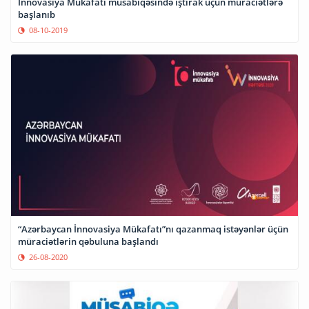
İnnovasiya Mükafatı müsabiqəsində iştirak üçün müraciətlərə
başlanıb
08-10-2019
“Azərbaycan İnnovasiya Mükafatı”nı qazanmaq istəyənlər üçün
müraciətlərin qəbuluna başlandı
26-08-2020