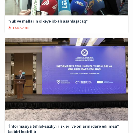
“Yük və malların ölkəyə idxalı asanlaşacaq”
13-07-2016
“İnformasiya təhlükəsizliyi riskləri və onların idarə edilməsi”
tədbiri keçirilib