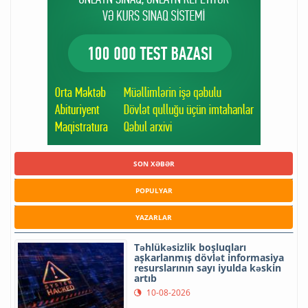
SON XƏBƏR
POPULYAR
YAZARLAR
Təhlükəsizlik boşluqları
aşkarlanmış dövlət informasiya
resurslarının sayı iyulda kəskin
artıb
10-08-2026