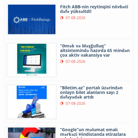
Fitch ABB-nin reytinqini növbəti
dəfə yüksəltdi!
07-08-2026
“Əmək və Məşğulluq”
altsistemində hazırda 65 mindən
çox aktiv vakansiya var
07-08-2026
“Biletim.az” portalı üzərindən
onlayn bilet alanların sayı 2
dəfəyədək artıb
07-08-2026
“Google”un məlumat emalı
mərkəzi Hindistanda etirazlara