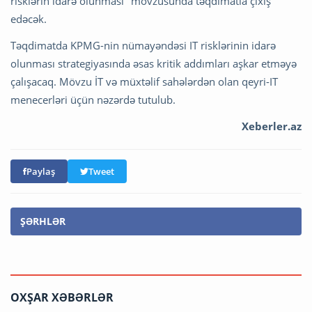
risklərin idarə olunması" mövzusunda təqdimatla çıxış
edəcək.
Təqdimatda KPMG-nin nümayəndəsi IT risklərinin idarə
olunması strategiyasında əsas kritik addımları aşkar etməyə
çalışacaq. Mövzu İT və müxtəlif sahələrdən olan qeyri-IT
menecerləri üçün nəzərdə tutulub.
Xeberler.az
Paylaş
Tweet
ŞƏRHLƏR
OXŞAR XƏBƏRLƏR