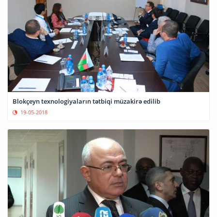
Blokçeyn texnologiyaların tətbiqi müzakirə edilib
19-05-2018