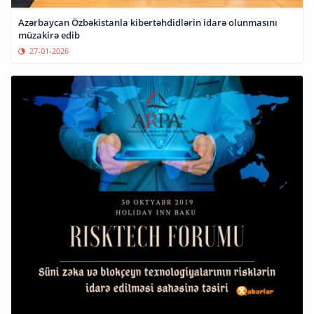
Azərbaycan Özbəkistanla kibertəhdidlərin idarə olunmasını
müzakirə edib
27-01-2026