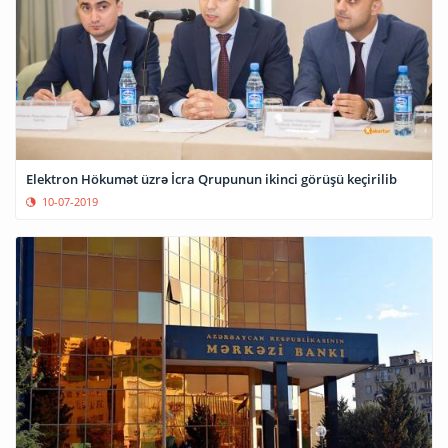
Elektron Hökumət üzrə İcra Qrupunun ikinci görüşü keçirilib
10-07-2019