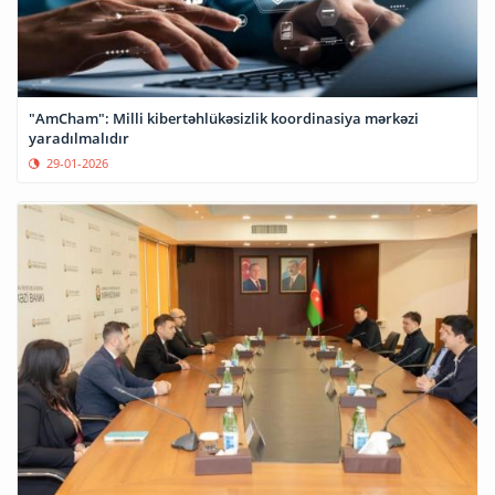
"AmCham": Milli kibertəhlükəsizlik koordinasiya mərkəzi
yaradılmalıdır
29-01-2026