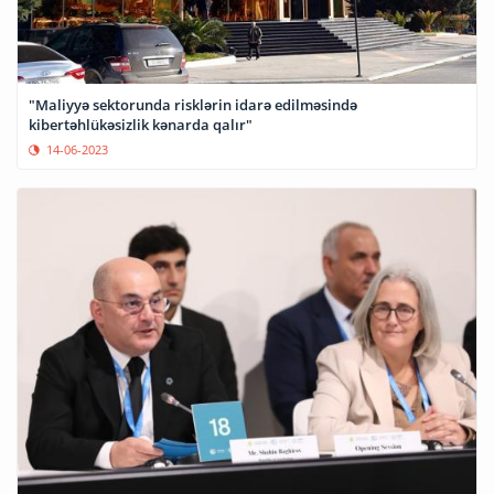
"Maliyyə sektorunda risklərin idarə edilməsində
kibertəhlükəsizlik kənarda qalır"
14-06-2023