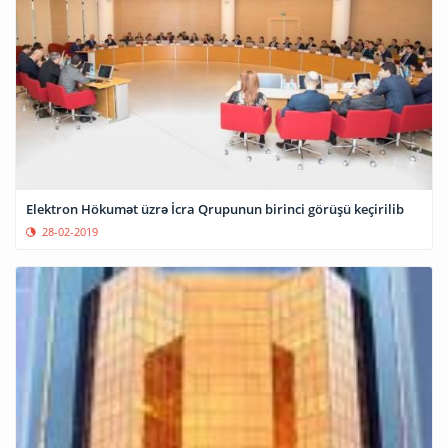
Elektron Hökumət üzrə İcra Qrupunun birinci görüşü keçirilib
28-02-2019