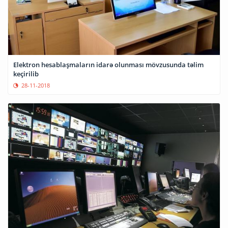
Elektron hesablaşmaların idarə olunması mövzusunda təlim
keçirilib
28-11-2018