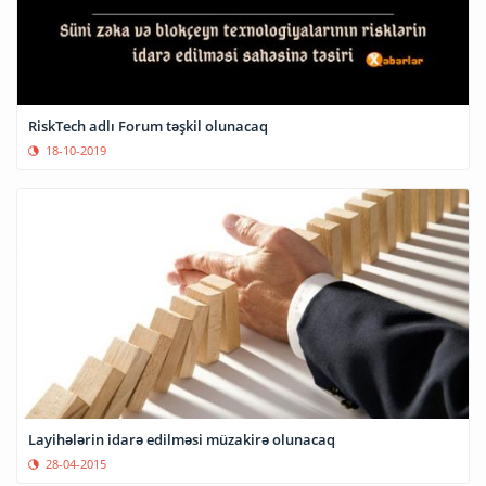
RiskTech adlı Forum təşkil olunacaq
18-10-2019
Layihələrin idarə edilməsi müzakirə olunacaq
28-04-2015