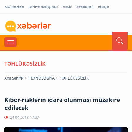
ANA SƏHİFƏ
LAYİHƏ HAQQINDA
ARXİV
XƏBƏRLƏR
ƏLAQƏ
TƏHLÜKƏSİZLİK
Ana Səhifə
TEXNOLOGİYA
TƏHLÜKƏSİZLİK
Kiber-risklərin idarə olunması müzakirə
ediləcək
24-04-2018
17:07