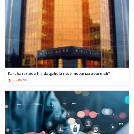
Kart bazarında fırıldaqçılıqla necə mübarizə aparmalı?
06-10-2010