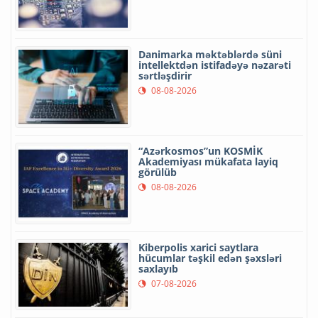
Danimarka məktəblərdə süni
intellektdən istifadəyə nəzarəti
sərtləşdirir
08-08-2026
“Azərkosmos”un KOSMİK
Akademiyası mükafata layiq
görülüb
08-08-2026
Kiberpolis xarici saytlara
hücumlar təşkil edən şəxsləri
saxlayıb
07-08-2026