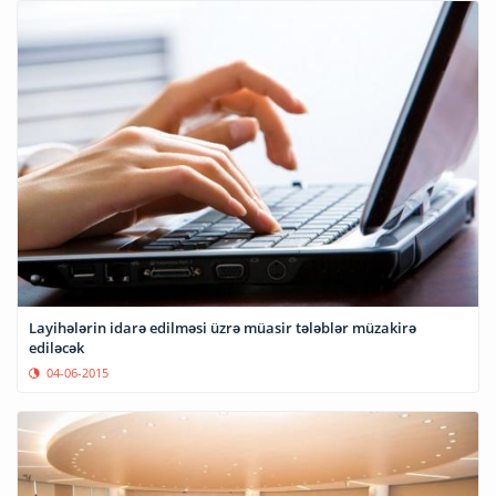
Layihələrin idarə edilməsi üzrə müasir tələblər müzakirə
ediləcək
04-06-2015