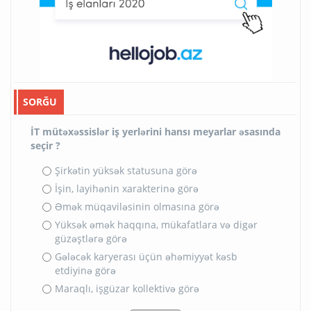
SORĞU
İT mütəxəssislər iş yerlərini hansı meyarlar əsasında
seçir ?
Şirkətin yüksək statusuna görə
İşin, layihənin xarakterinə görə
Əmək müqaviləsinin olmasına görə
Yüksək əmək haqqına, mükafatlara və digər
güzəştlərə görə
Gələcək karyerası üçün əhəmiyyət kəsb
etdiyinə görə
Maraqlı, işgüzar kollektivə görə