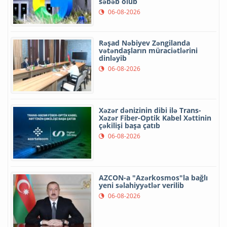
səbəb olub
06-08-2026
Rəşad Nəbiyev Zəngilanda
vətəndaşların müraciətlərini
dinləyib
06-08-2026
Xəzər dənizinin dibi ilə Trans-
Xəzər Fiber-Optik Kabel Xəttinin
çəkilişi başa çatıb
06-08-2026
AZCON-a "Azərkosmos"la bağlı
yeni səlahiyyətlər verilib
06-08-2026