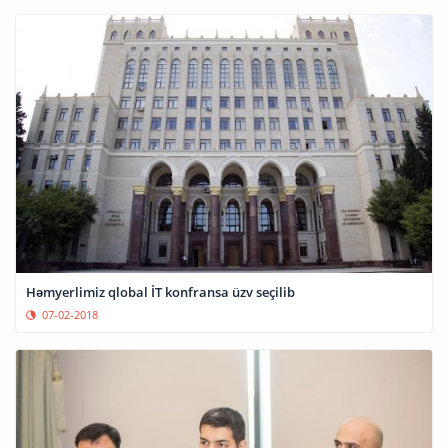
Həmyerlimiz qlobal İT konfransa üzv seçilib
07-02-2018