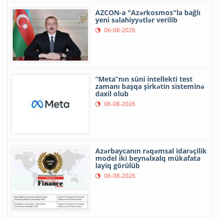
AZCON-a "Azərkosmos"la bağlı
yeni səlahiyyətlər verilib
06-08-2026
“Meta”nın süni intellekti test
zamanı başqa şirkətin sisteminə
daxil olub
06-08-2026
Azərbaycanın rəqəmsal idarəçilik
model iki beynəlxalq mükafata
layiq görülüb
06-08-2026