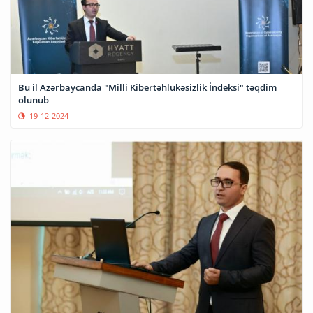
Bu il Azərbaycanda "Milli Kibertəhlükəsizlik İndeksi" təqdim
olunub
19-12-2024