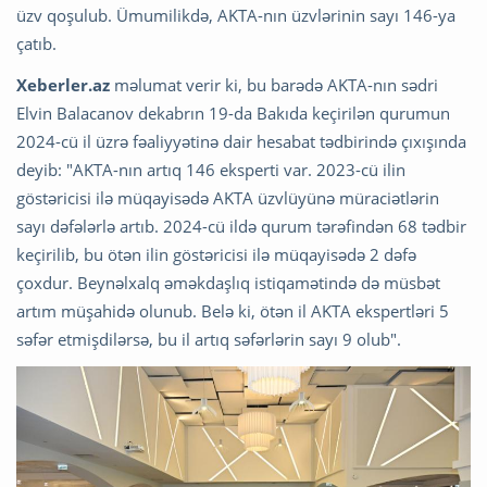
üzv qoşulub. Ümumilikdə, AKTA-nın üzvlərinin sayı 146-ya
çatıb.
Xeberler.az
məlumat verir ki, bu barədə AKTA-nın sədri
Elvin Balacanov dekabrın 19-da Bakıda keçirilən qurumun
2024-cü il üzrə fəaliyyətinə dair hesabat tədbirində çıxışında
deyib: "AKTA-nın artıq 146 eksperti var. 2023-cü ilin
göstəricisi ilə müqayisədə AKTA üzvlüyünə müraciətlərin
sayı dəfələrlə artıb. 2024-cü ildə qurum tərəfindən 68 tədbir
keçirilib, bu ötən ilin göstəricisi ilə müqayisədə 2 dəfə
çoxdur. Beynəlxalq əməkdaşlıq istiqamətində də müsbət
artım müşahidə olunub. Belə ki, ötən il AKTA ekspertləri 5
səfər etmişdilərsə, bu il artıq səfərlərin sayı 9 olub".