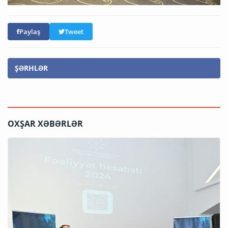
Paylaş
Tweet
ŞƏRHLƏR
OXŞAR XƏBƏRLƏR