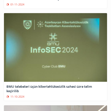
01-11-2024
BMU tələbələri üçün kibertəhlükəsizlik sahəsi üzrə təlim
keçirilib
11-10-2024