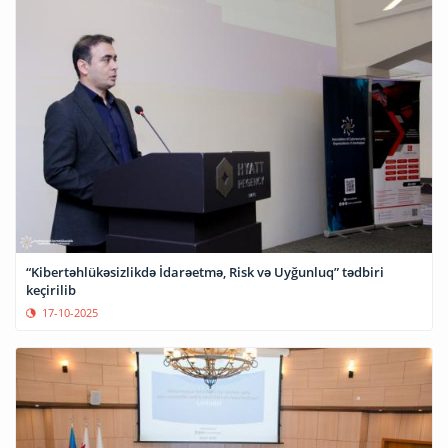
“Kibertəhlükəsizlikdə İdarəetmə, Risk və Uyğunluq” tədbiri
keçirilib
17-10-2025