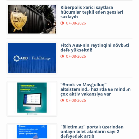
Kiberpolis xarici saytlara
hücumlar təşkil edən şəxsləri
saxlayıb
07-08-2026
Fitch ABB-nin reytinqini növbəti
dəfə yüksəltdi!
07-08-2026
“Əmək və Məşğulluq”
altsistemində hazırda 65 mindən
çox aktiv vakansiya var
07-08-2026
“Biletim.az” portalı üzərindən
onlayn bilet alanların sayı 2
dəfəyədək artıb