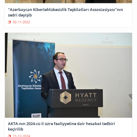
"Azərbaycan Kibertəhlükəsizlik Təşkilatları Assosiasiyası"nın
sədri dəyişib
02-11-2022
AKTA-nın 2024-cü il üzrə fəaliyyətinə dair hesabat tədbiri
keçirilib
21-12-2024