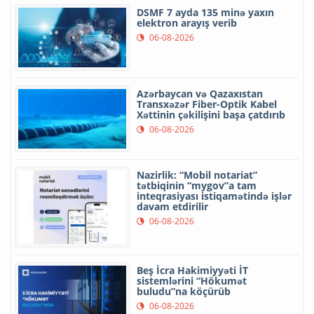
DSMF 7 ayda 135 minə yaxın
elektron arayış verib
06-08-2026
Azərbaycan və Qazaxıstan
Transxəzər Fiber-Optik Kabel
Xəttinin çəkilişini başa çatdırıb
06-08-2026
Nazirlik: “Mobil notariat”
tətbiqinin “mygov”a tam
inteqrasiyası istiqamətində işlər
davam etdirilir
06-08-2026
Beş İcra Hakimiyyəti İT
sistemlərini “Hökumət
buludu”na köçürüb
06-08-2026