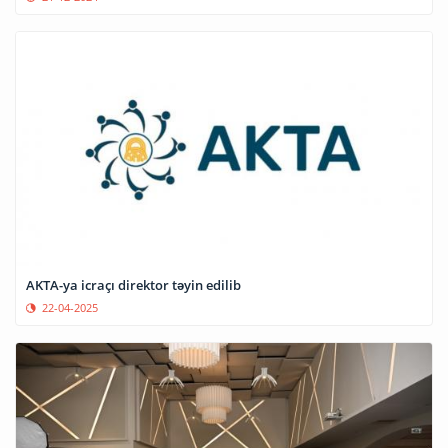
AKTA-ya icraçı direktor təyin edilib
22-04-2025