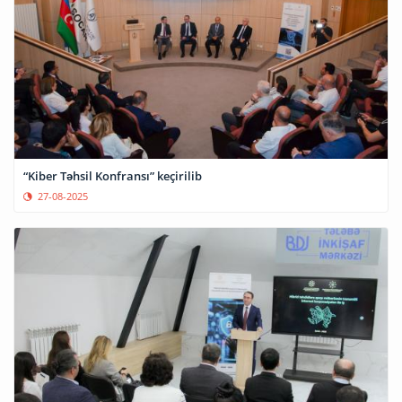
“Kiber Təhsil Konfransı” keçirilib
27-08-2025