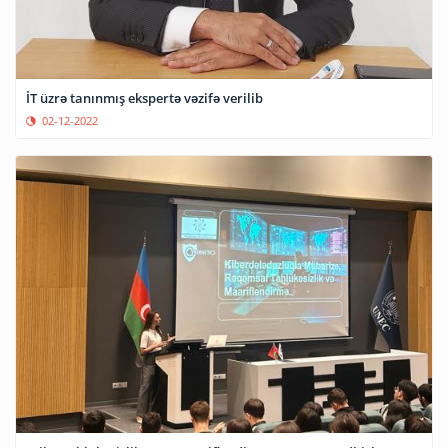
İT üzrə tanınmış ekspertə vəzifə verilib
02-12-2022