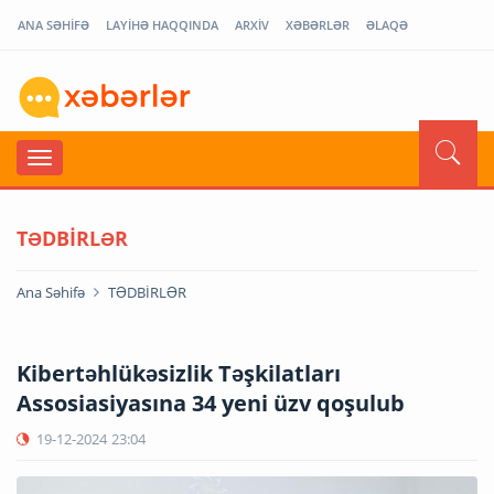
ANA SƏHİFƏ
LAYİHƏ HAQQINDA
ARXİV
XƏBƏRLƏR
ƏLAQƏ
TƏDBİRLƏR
Ana Səhifə
TƏDBİRLƏR
Kibertəhlükəsizlik Təşkilatları
Assosiasiyasına 34 yeni üzv qoşulub
19-12-2024
23:04