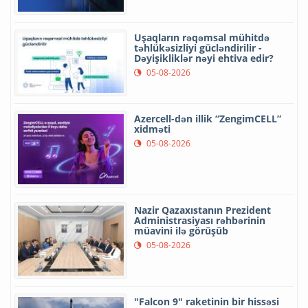
Uşaqların rəqəmsal mühitdə
təhlükəsizliyi gücləndirilir -
Dəyişikliklər nəyi ehtiva edir?
05-08-2026
Azercell-dən illik “ZengimCELL”
xidməti
05-08-2026
Nazir Qazaxıstanın Prezident
Administrasiyası rəhbərinin
müavini ilə görüşüb
05-08-2026
"Falcon 9" raketinin bir hissəsi