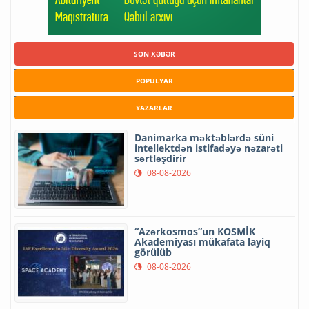
SON XƏBƏR
POPULYAR
YAZARLAR
Danimarka məktəblərdə süni
intellektdən istifadəyə nəzarəti
sərtləşdirir
08-08-2026
“Azərkosmos”un KOSMİK
Akademiyası mükafata layiq
görülüb
08-08-2026