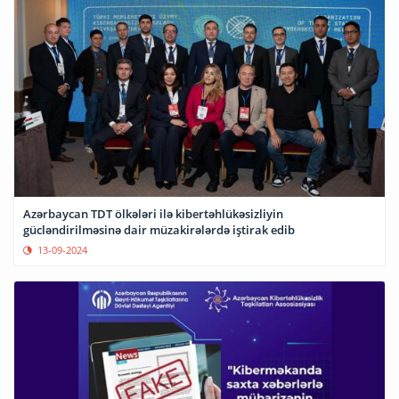
Azərbaycan TDT ölkələri ilə kibertəhlükəsizliyin
gücləndirilməsinə dair müzakirələrdə iştirak edib
13-09-2024