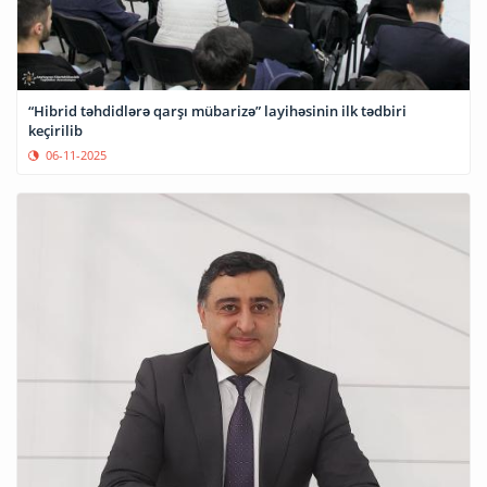
“Hibrid təhdidlərə qarşı mübarizə” layihəsinin ilk tədbiri
keçirilib
06-11-2025