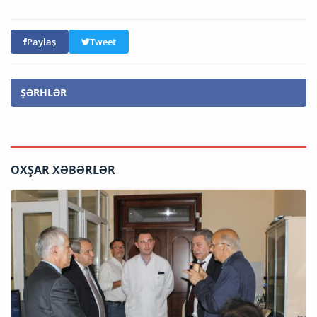
Paylaş
Tweet
ŞƏRHLƏR
OXŞAR XƏBƏRLƏR