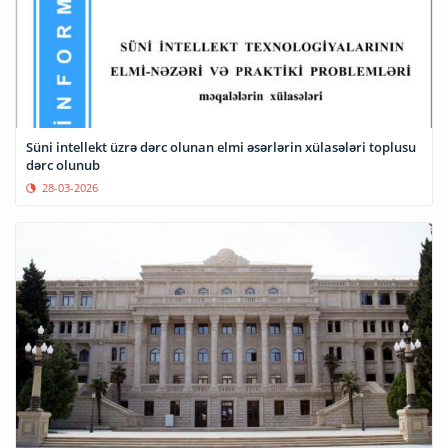
Süni intellekt üzrə dərc olunan elmi əsərlərin xülasələri toplusu
dərc olunub
28-03-2026