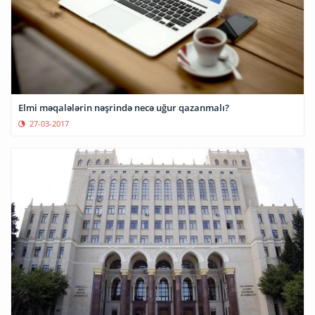
Elmi məqalələrin nəşrində necə uğur qazanmalı?
27-03-2017