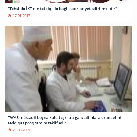
“Təhsildə İKT-nin tətbiqi ilə bağlı kadrlar yetişdirilməlidir”
17-01-2017
TWAS müstəqil beynəlxalq təşkilatı gənc alimlərə qrant elmi-
tədqiqat proqramını təklif edir
21-05-2009