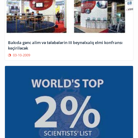
Bakıda gənc alim və tələbələrin III beynəlxalq elmi konfransı
keçiriləcək
03-10-2009