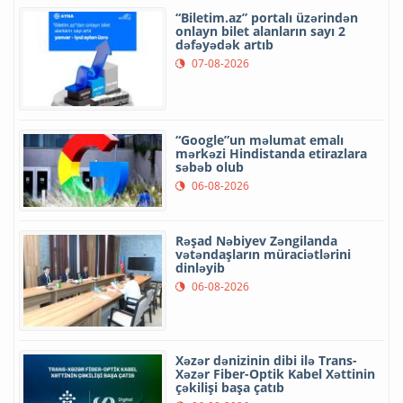
“Biletim.az” portalı üzərindən
onlayn bilet alanların sayı 2
dəfəyədək artıb
07-08-2026
“Google”un məlumat emalı
mərkəzi Hindistanda etirazlara
səbəb olub
06-08-2026
Rəşad Nəbiyev Zəngilanda
vətəndaşların müraciətlərini
dinləyib
06-08-2026
Xəzər dənizinin dibi ilə Trans-
Xəzər Fiber-Optik Kabel Xəttinin
çəkilişi başa çatıb