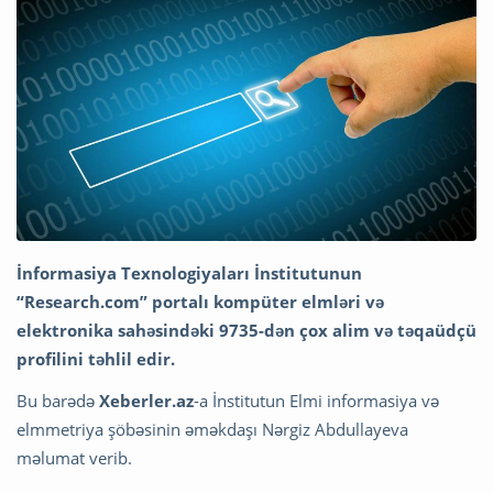
İnformasiya Texnologiyaları İnstitutunun
“Research.com” portalı kompüter elmləri və
elektronika sahəsindəki 9735-dən çox alim və təqaüdçü
profilini təhlil edir.
Bu barədə
Xeberler.az
-a İnstitutun Elmi informasiya və
elmmetriya şöbəsinin əməkdaşı Nərgiz Abdullayeva
məlumat verib.