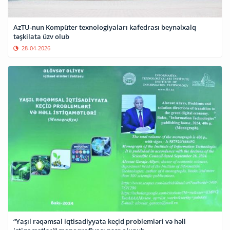
AzTU-nun Kompüter texnologiyaları kafedrası beynəlxalq
təşkilata üzv olub
28-04-2026
“Yaşıl rəqəmsal iqtisadiyyata keçid problemləri və həll