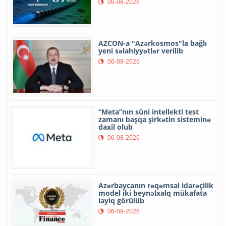
06-08-2026
AZCON-a "Azərkosmos"la bağlı
yeni səlahiyyətlər verilib
06-08-2026
“Meta”nın süni intellekti test
zamanı başqa şirkətin sisteminə
daxil olub
06-08-2026
Azərbaycanın rəqəmsal idarəçilik
model iki beynəlxalq mükafata
layiq görülüb
06-08-2026