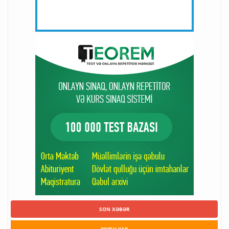
SON XƏBƏR