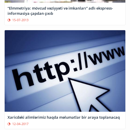
“Elmmetriya: mövcud vəziyyəti və imkanları” adlı ekspress-
informasiya çapdan çıxıb
15-07-2013
Xaricdəki alimlərimiz haqda məlumatlar bir araya toplanacaq
12-04-2017