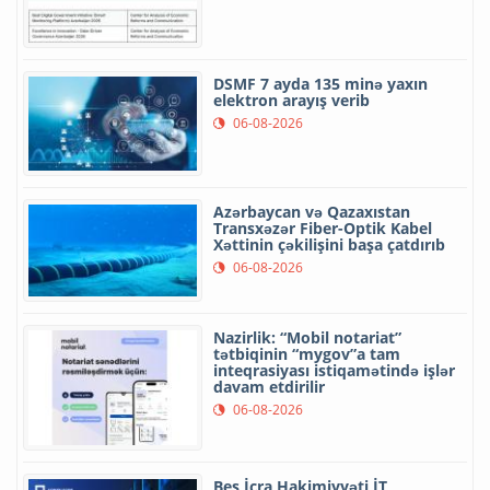
DSMF 7 ayda 135 minə yaxın
elektron arayış verib
06-08-2026
Azərbaycan və Qazaxıstan
Transxəzər Fiber-Optik Kabel
Xəttinin çəkilişini başa çatdırıb
06-08-2026
Nazirlik: “Mobil notariat”
tətbiqinin “mygov”a tam
inteqrasiyası istiqamətində işlər
davam etdirilir
06-08-2026
Beş İcra Hakimiyyəti İT