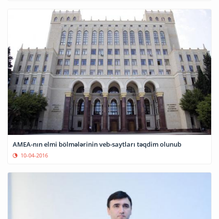
AMEA-nın elmi bölmələrinin veb-saytları təqdim olunub
10-04-2016