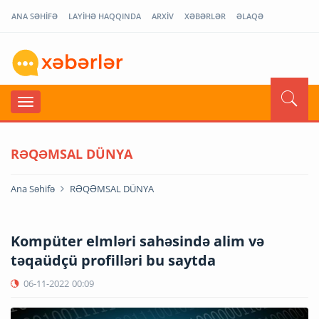
ANA SƏHİFƏ
LAYİHƏ HAQQINDA
ARXİV
XƏBƏRLƏR
ƏLAQƏ
RƏQƏMSAL DÜNYA
Ana Səhifə
RƏQƏMSAL DÜNYA
Kompüter elmləri sahəsində alim və
təqaüdçü profilləri bu saytda
06-11-2022
00:09