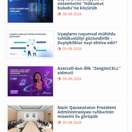
sistemlərini “Hökumət
buludu”na köçürüb
06-08-2026
Uşaqların rəqəmsal mühitdə
təhlükəsizliyi gücləndirilir -
Dəyişikliklər nəyi ehtiva edir?
05-08-2026
Azercell-dən illik “ZengimCELL”
xidməti
05-08-2026
Nazir Qazaxıstanın Prezident
Administrasiyası rəhbərinin
müavini ilə görüşüb
05-08-2026