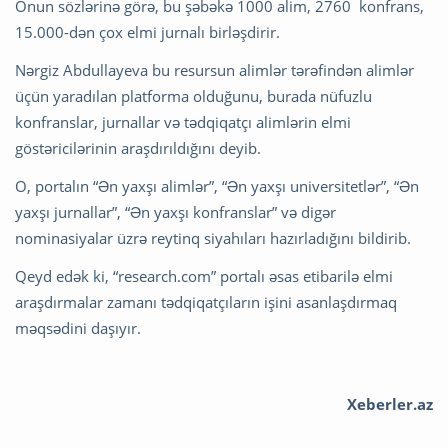
Onun sözlərinə görə, bu şəbəkə 1000 alim, 2760 konfrans,
15.000-dən çox elmi jurnalı birləşdirir.
Nərgiz Abdullayeva bu resursun alimlər tərəfindən alimlər
üçün yaradılan platforma olduğunu, burada nüfuzlu
konfranslar, jurnallar və tədqiqatçı alimlərin elmi
göstəricilərinin araşdırıldığını deyib.
O, portalın “Ən yaxşı alimlər”, “Ən yaxşı universitetlər”, “Ən
yaxşı jurnallar”, “Ən yaxşı konfranslar” və digər
nominasiyalar üzrə reytinq siyahıları hazırladığını bildirib.
Qeyd edək ki, “research.com” portalı əsas etibarilə elmi
araşdırmalar zamanı tədqiqatçıların işini asanlaşdırmaq
məqsədini daşıyır.
Xeberler.az