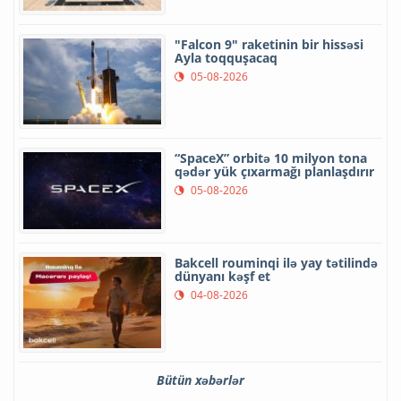
"Falcon 9" raketinin bir hissəsi
Ayla toqquşacaq
05-08-2026
“SpaceX” orbitə 10 milyon tona
qədər yük çıxarmağı planlaşdırır
05-08-2026
Bakcell rouminqi ilə yay tətilində
dünyanı kəşf et
04-08-2026
Bütün xəbərlər