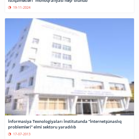
istiqamətləri” monoqrafiyası nəşr olunub
19-11-2024
İnformasiya Texnologiyaları İnstitutunda “İnternetşünaslıq
problemləri” elmi sektoru yaradılıb
17-07-2013