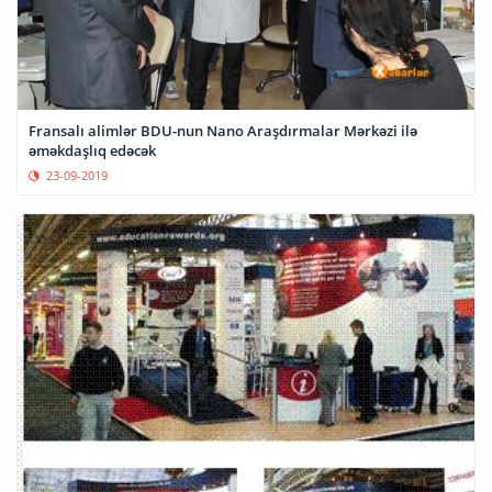
Fransalı alimlər BDU-nun Nano Araşdırmalar Mərkəzi ilə
əməkdaşlıq edəcək
23-09-2019