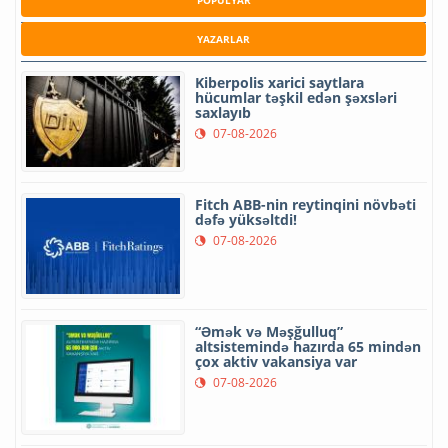
POPULYAR
YAZARLAR
Kiberpolis xarici saytlara
hücumlar təşkil edən şəxsləri
saxlayıb
07-08-2026
Fitch ABB-nin reytinqini növbəti
dəfə yüksəltdi!
07-08-2026
“Əmək və Məşğulluq”
altsistemində hazırda 65 mindən
çox aktiv vakansiya var
07-08-2026