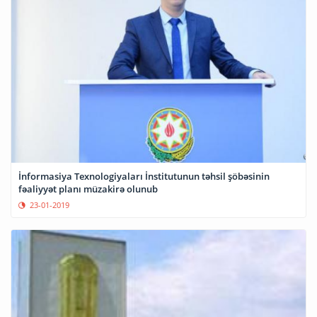
İnformasiya Texnologiyaları İnstitutunun təhsil şöbəsinin
fəaliyyət planı müzakirə olunub
23-01-2019