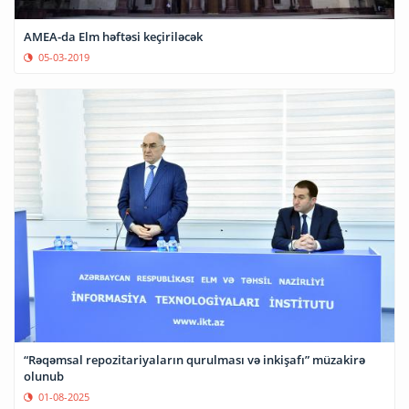
AMEA-da Elm həftəsi keçiriləcək
05-03-2019
“Rəqəmsal repozitariyaların qurulması və inkişafı” müzakirə
olunub
01-08-2025