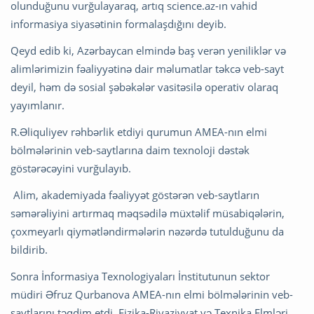
olunduğunu vurğulayaraq, artıq science.az-ın vahid
informasiya siyasətinin formalaşdığını deyib.
Qeyd edib ki, Azərbaycan elmində baş verən yeniliklər və
alimlərimizin fəaliyyətinə dair məlumatlar təkcə veb-sayt
deyil, həm də sosial şəbəkələr vasitəsilə operativ olaraq
yayımlanır.
R.Əliquliyev rəhbərlik etdiyi qurumun AMEA-nın elmi
bölmələrinin veb-saytlarına daim texnoloji dəstək
göstərəcəyini vurğulayıb.
Alim, akademiyada fəaliyyət göstərən veb-saytların
səmərəliyini artırmaq məqsədilə müxtəlif müsabiqələrin,
çoxmeyarlı qiymətləndirmələrin nəzərdə tutulduğunu da
bildirib.
Sonra İnformasiya Texnologiyaları İnstitutunun sektor
müdiri Əfruz Qurbanova AMEA-nın elmi bölmələrinin veb-
saytlarını təqdim etdi. Fizika-Riyaziyyat və Texnika Elmləri