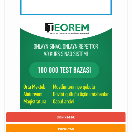
SON XƏBƏR
POPULYAR