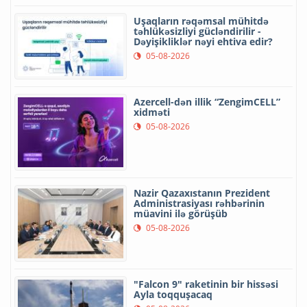
Uşaqların rəqəmsal mühitdə
təhlükəsizliyi gücləndirilir -
Dəyişikliklər nəyi ehtiva edir?
05-08-2026
Azercell-dən illik “ZengimCELL”
xidməti
05-08-2026
Nazir Qazaxıstanın Prezident
Administrasiyası rəhbərinin
müavini ilə görüşüb
05-08-2026
"Falcon 9" raketinin bir hissəsi
Ayla toqquşacaq