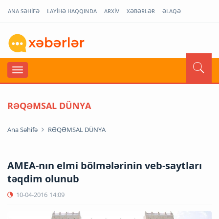
ANA SƏHİFƏ
LAYİHƏ HAQQINDA
ARXİV
XƏBƏRLƏR
ƏLAQƏ
RƏQƏMSAL DÜNYA
Ana Səhifə
RƏQƏMSAL DÜNYA
AMEA-nın elmi bölmələrinin veb-saytları
təqdim olunub
10-04-2016
14:09