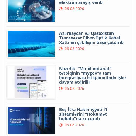
elektron arayış verib
06-08-2026
Azərbaycan və Qazaxıstan
Transxəzər Fiber-Optik Kabel
Xəttinin çəkilişini başa çatdırıb
06-08-2026
Nazirlik: “Mobil notariat”
tətbiqinin “mygov”a tam
inteqrasiyası istiqamətində işlər
davam etdirilir
06-08-2026
Beş İcra Hakimiyyəti İT
sistemlərini “Hökumət
buludu”na köçürüb
06-08-2026