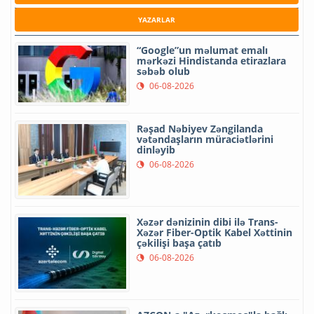
YAZARLAR
“Google”un məlumat emalı
mərkəzi Hindistanda etirazlara
səbəb olub
06-08-2026
Rəşad Nəbiyev Zəngilanda
vətəndaşların müraciətlərini
dinləyib
06-08-2026
Xəzər dənizinin dibi ilə Trans-
Xəzər Fiber-Optik Kabel Xəttinin
çəkilişi başa çatıb
06-08-2026