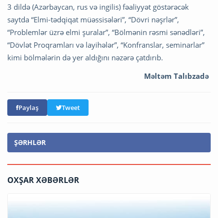
3 dildə (Azərbaycan, rus və ingilis) fəaliyyət göstərəcək
saytda “Elmi-tədqiqat müəssisələri”, “Dövri nəşrlər”,
“Problemlər üzrə elmi şuralar”, “Bölmənin rəsmi sənədləri”,
“Dövlət Proqramları və layihələr”, “Konfranslar, seminarlar”
kimi bölmələrin də yer aldığını nəzərə çatdırıb.
Məltəm Talıbzadə
Paylaş
Tweet
ŞƏRHLƏR
OXŞAR XƏBƏRLƏR