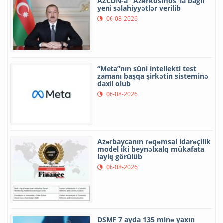
AZCON-a "Azərkosmos"la bağlı
yeni səlahiyyətlər verilib
06-08-2026
“Meta”nın süni intellekti test
zamanı başqa şirkətin sisteminə
daxil olub
06-08-2026
Azərbaycanın rəqəmsal idarəçilik
model iki beynəlxalq mükafata
layiq görülüb
06-08-2026
DSMF 7 ayda 135 minə yaxın