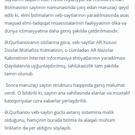
Bölməsinin saytının nümunəsində çıxış edən məruzəçi qeyd
edib ki, elmi bölmələrin veb-saytlarının yaradılmasında əsas
məqsəd elmi-tədqiqat müəssisələrinin fəaliyyətinin ölkə və
dünya ictimaiyyətinə daha geniş şəkildə çatdırılmasıdır.
Ə.Qurbanovanın sözlərinə görə, veb-saytlar AR Xüsusi
Dövlət Mühafizə Xidmətinin, o cümlədən AR Nazirlər
Kabinetinin İnternet informasiya ehtiyatlarının yaradılması
Qaydalarına uyğunlaşdırılmış, təhlükəsizlik tam şəkildə
təmin olunub.
Sonra məruzəçi saytın strukturu haqqında geniş məlumat
verdi. O bildirib ki, saytın ana səhifəsində elanlar və müxtəlif
kateqoriyalar üzrə xəbərlər yerləşdirilib.
Ə.Qurbanov veb-saytın güclü axtarış sisteminə malik
olduğunu, həmçinin burada bölmə ilə əlaqəli mühüm
linklərin də yer aldığını söyləyib.