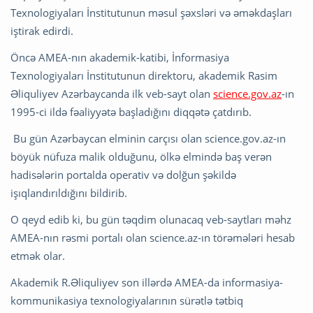
Texnologiyaları İnstitutunun məsul şəxsləri və əməkdaşları
iştirak edirdi.
Öncə AMEA-nın akademik-katibi, İnformasiya
Texnologiyaları İnstitutunun direktoru, akademik Rasim
Əliquliyev Azərbaycanda ilk veb-sayt olan
science.gov.az
-ın
1995-ci ildə fəaliyyətə başladığını diqqətə çatdırıb.
Bu gün Azərbaycan elminin carçısı olan science.gov.az-ın
böyük nüfuza malik olduğunu, ölkə elmində baş verən
hadisələrin portalda operativ və dolğun şəkildə
işıqlandırıldığını bildirib.
O qeyd edib ki, bu gün təqdim olunacaq veb-saytları məhz
AMEA-nın rəsmi portalı olan science.az-ın törəmələri hesab
etmək olar.
Akademik R.Əliquliyev son illərdə AMEA-da informasiya-
kommunikasiya texnologiyalarının sürətlə tətbiq