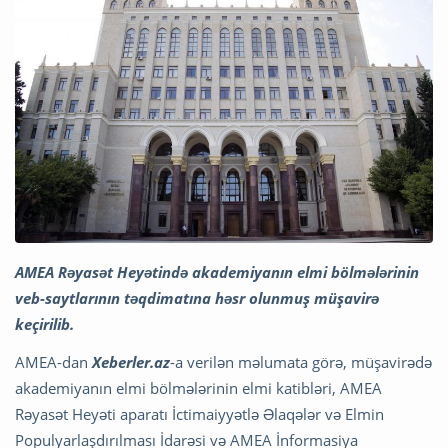
AMEA Rəyasət Heyətində akademiyanın elmi bölmələrinin
veb-saytlarının təqdimatına həsr olunmuş müşavirə
keçirilib.
AMEA-dan
Xeberler.az
-a verilən məlumata görə, müşavirədə
akademiyanın elmi bölmələrinin elmi katibləri, AMEA
Rəyasət Heyəti aparatı İctimaiyyətlə Əlaqələr və Elmin
Populyarlaşdırılması İdarəsi və AMEA İnformasiya