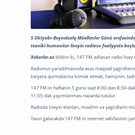
5 Oktyabr-Beynəlxalq Müəllimlər Günü ərəfəsində B
texniki-humanitar liseyin radiosu fəaliyyətə başla
Xeberler.az
bildirir ki, 147 FM adlanan radio lisey
Radionun yaradılmasında əsas məqsəd şagirdlərin 
karyera qurmalarına kömək etmək, həmçinin, tədri
147 FM-in həftənin 5 günü saat 8:00-dan 8:30-dək,
11:05-dək yayımlanması nəzərdə tutulur.
Radioda liseyin elanları, müəllim və şagirdlərin müsah
Yaxın gələcəkdə 147 FM-in internet səhifəsinin yara