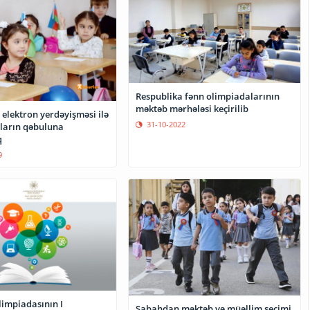
Respublika fənn olimpiadalarının
məktəb mərhələsi keçirilib
 elektron yerdəyişməsi ilə
31-10-2022
uların qəbuluna
q
9
limpiadasının I
Sabahdan məktəb və müəllim seçimi