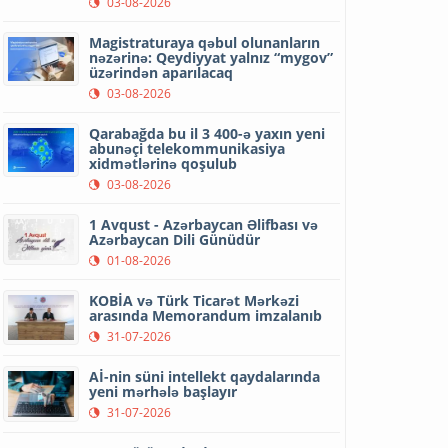
03-08-2026
Magistraturaya qəbul olunanların
nəzərinə: Qeydiyyat yalnız “mygov”
üzərindən aparılacaq
03-08-2026
Qarabağda bu il 3 400-ə yaxın yeni
abunəçi telekommunikasiya
xidmətlərinə qoşulub
03-08-2026
1 Avqust - Azərbaycan Əlifbası və
Azərbaycan Dili Günüdür
01-08-2026
KOBİA və Türk Ticarət Mərkəzi
arasında Memorandum imzalanıb
31-07-2026
Aİ-nin süni intellekt qaydalarında
yeni mərhələ başlayır
31-07-2026