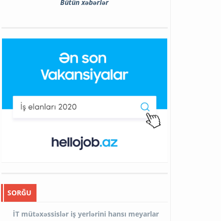
Bütün xəbərlər
SORĞU
İT mütəxəssislər iş yerlərini hansı meyarlar