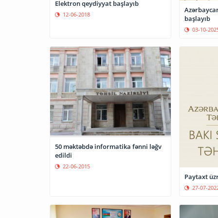
Elektron qeydiyyat başlayıb
Azərbaycan
12-06-2018
başlayıb
03-10-202
50 məktəbdə informatika fənni ləğv
edildi
22-06-2015
Paytaxt üzr
27-07-202