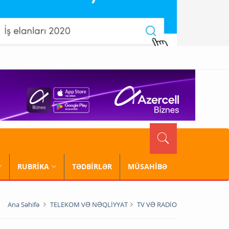
RUBRİKA
TƏDBİRLƏR
MÜSAHİBƏ
Ana Səhifə
TELEKOM VƏ NƏQLİYYAT
TV VƏ RADİO