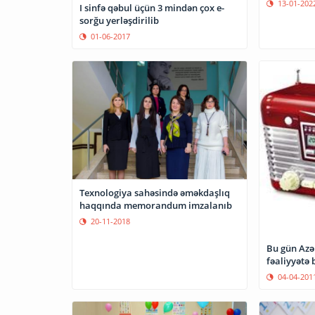
13-01-202
I sinfə qəbul üçün 3 mindən çox e-
sorğu yerləşdirilib
01-06-2017
Texnologiya sahəsində əməkdaşlıq
haqqında memorandum imzalanıb
20-11-2018
Bu gün Azə
fəaliyyətə 
04-04-201