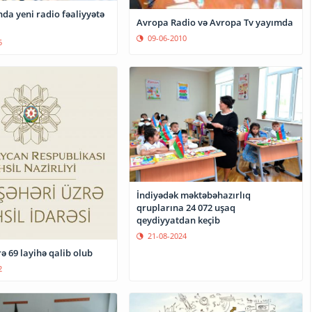
da yeni radio fəaliyyətə
Avropa Radio və Avropa Tv yayımda
09-06-2010
5
İndiyədək məktəbəhazırlıq
qruplarına 24 072 uşaq
qeydiyyatdan keçib
21-08-2024
ə 69 layihə qalib olub
2