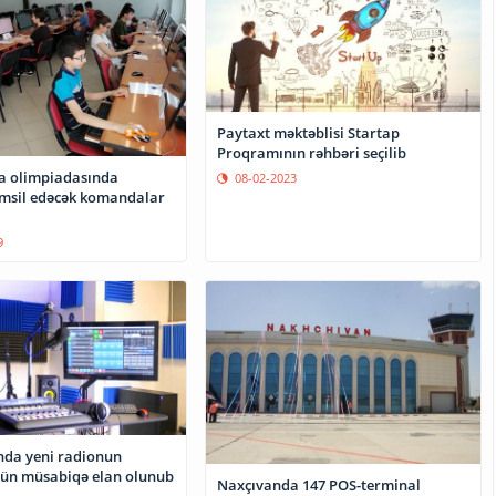
Paytaxt məktəblisi Startap
Proqramının rəhbəri seçilib
a olimpiadasında
08-02-2023
əmsil edəcək komandalar
9
da yeni radionun
çün müsabiqə elan olunub
Naxçıvanda 147 POS-terminal