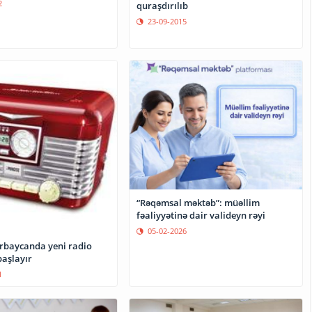
2
quraşdırılıb
23-09-2015
“Rəqəmsal məktəb”: müəllim
fəaliyyətinə dair valideyn rəyi
05-02-2026
rbaycanda yeni radio
başlayır
1