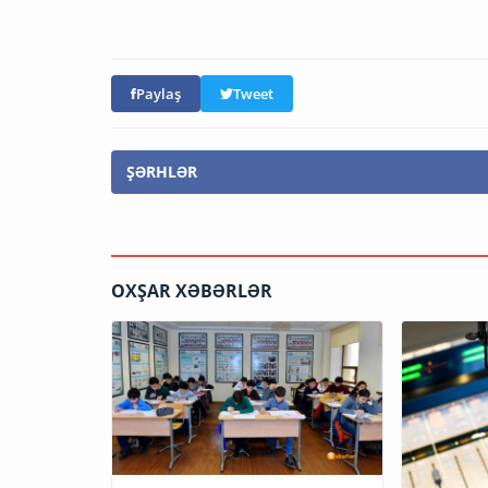
Paylaş
Tweet
ŞƏRHLƏR
OXŞAR XƏBƏRLƏR