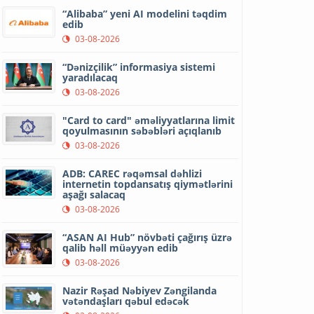
“Alibaba” yeni AI modelini təqdim
edib
03-08-2026
“Dənizçilik” informasiya sistemi
yaradılacaq
03-08-2026
"Card to card" əməliyyatlarına limit
qoyulmasının səbəbləri açıqlanıb
03-08-2026
ADB: CAREC rəqəmsal dəhlizi
internetin topdansatış qiymətlərini
aşağı salacaq
03-08-2026
“ASAN AI Hub” növbəti çağırış üzrə
qalib həll müəyyən edib
03-08-2026
Nazir Rəşad Nəbiyev Zəngilanda
vətəndaşları qəbul edəcək