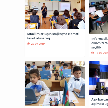
Müəllimlər üçün stajkeçmə xidməti
təşkil olunacaq
İnformatik
ölkəmizi t
20-09-2019
seçilib
15-06-201
Azərbaycan
açılması ü