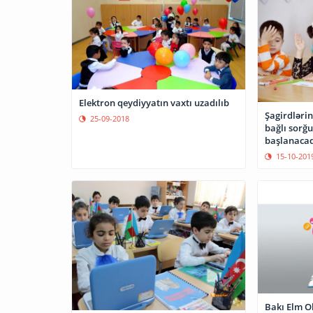
Elektron qeydiyyatın vaxtı uzadılıb
Şagirdlərin
25-09-2018
bağlı sorğ
başlanaca
15-10-201
Bakı Elm O