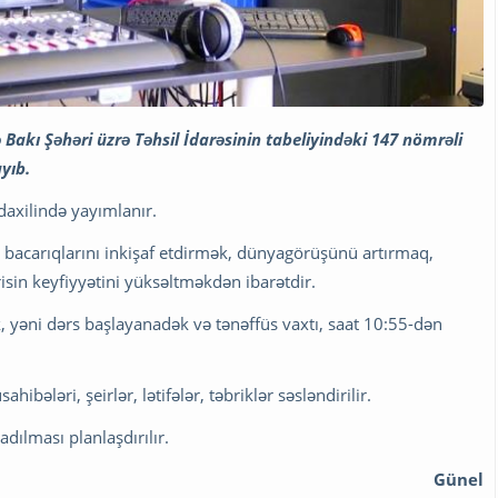
akı Şəhəri üzrə Təhsil İdarəsinin tabeliyindəki 147 nömrəli
yıb.
 daxilində yayımlanır.
bacarıqlarını inkişaf etdirmək, dünyagörüşünü artırmaq,
sin keyfiyyətini yüksəltməkdən ibarətdir.
 yəni dərs başlayanadək və tənəffüs vaxtı, saat 10:55-dən
ibələri, şeirlər, lətifələr, təbriklər səsləndirilir.
dılması planlaşdırılır.
Günel