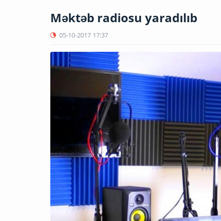
Məktəb radiosu yaradılıb
05-10-2017
17:37