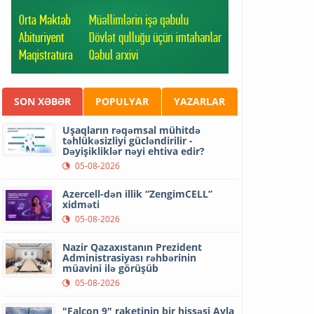
SON XƏBƏR
POPULYAR
YAZARLAR
Uşaqların rəqəmsal mühitdə
təhlükəsizliyi gücləndirilir -
Dəyişikliklər nəyi ehtiva edir?
05-08-2026
Azercell-dən illik “ZengimCELL”
xidməti
05-08-2026
Nazir Qazaxıstanın Prezident
Administrasiyası rəhbərinin
müavini ilə görüşüb
05-08-2026
"Falcon 9" raketinin bir hissəsi Ayla