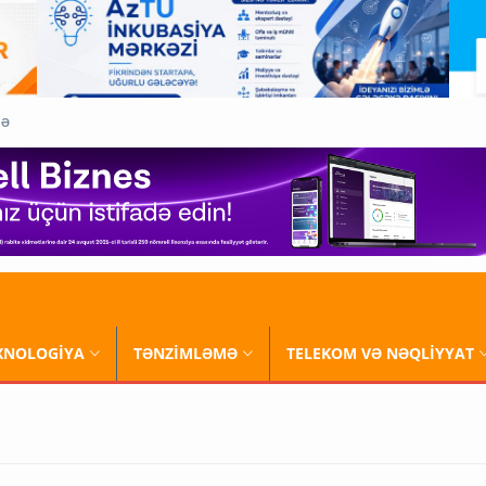
QƏ
XNOLOGİYA
TƏNZİMLƏMƏ
TELEKOM VƏ NƏQLİYYAT