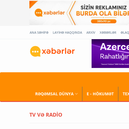
ANA SƏHİFƏ
LAYİHƏ HAQQINDA
ARXİV
XƏBƏRLƏR
ƏLA
RƏQƏMSAL DÜNYA
E - HÖKUMƏT
TE
TV VƏ RADİO