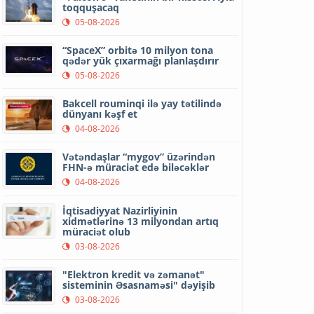
toqquşacaq
05-08-2026
“SpaceX” orbitə 10 milyon tona
qədər yük çıxarmağı planlaşdırır
05-08-2026
Bakcell rouminqi ilə yay tətilində
dünyanı kəşf et
04-08-2026
Vətəndaşlar “mygov” üzərindən
FHN-ə müraciət edə biləcəklər
04-08-2026
İqtisadiyyat Nazirliyinin
xidmətlərinə 13 milyondan artıq
müraciət olub
03-08-2026
"Elektron kredit və zəmanət"
sisteminin Əsasnaməsi" dəyişib
03-08-2026