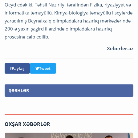
Qeyd edək ki, Təhsil Nazirliyi tərəfindən Fizika, riyaziyyat və
informatika təmayüllü, Kimya-biologiya təmayüllü liseylərdə
yaradılmış Beynəlxalq olimpiadalara hazırlıq mərkəzlərində
200-ə yaxın şagird il ərzində olimpiadalara hazırlıq
prosesinə cəlb edilib.
Xeberler.az
Paylaş
Tweet
ŞƏRHLƏR
OXŞAR XƏBƏRLƏR