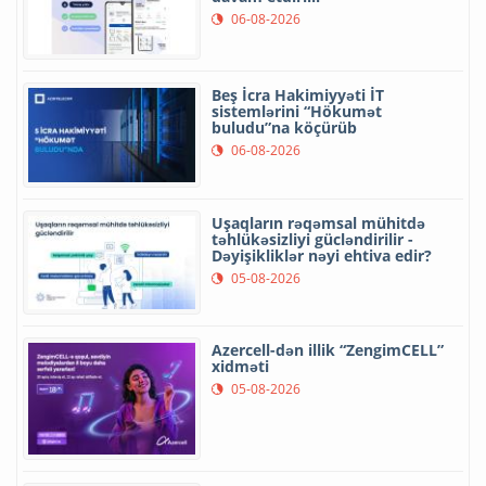
06-08-2026
Beş İcra Hakimiyyəti İT
sistemlərini “Hökumət
buludu”na köçürüb
06-08-2026
Uşaqların rəqəmsal mühitdə
təhlükəsizliyi gücləndirilir -
Dəyişikliklər nəyi ehtiva edir?
05-08-2026
Azercell-dən illik “ZengimCELL”
xidməti
05-08-2026