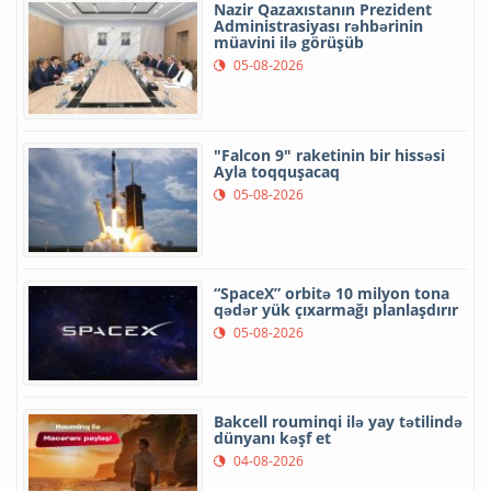
Nazir Qazaxıstanın Prezident
Administrasiyası rəhbərinin
müavini ilə görüşüb
05-08-2026
"Falcon 9" raketinin bir hissəsi
Ayla toqquşacaq
05-08-2026
“SpaceX” orbitə 10 milyon tona
qədər yük çıxarmağı planlaşdırır
05-08-2026
Bakcell rouminqi ilə yay tətilində
dünyanı kəşf et
04-08-2026