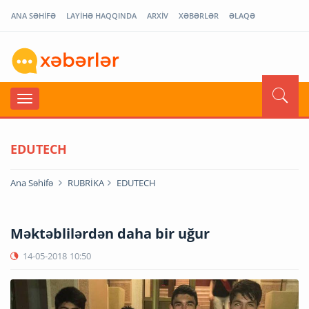
ANA SƏHİFƏ
LAYİHƏ HAQQINDA
ARXİV
XƏBƏRLƏR
ƏLAQƏ
EDUTECH
Ana Səhifə
RUBRİKA
EDUTECH
Məktəblilərdən daha bir uğur
14-05-2018
10:50