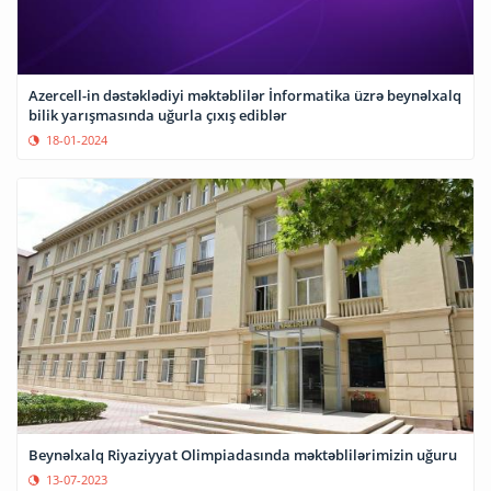
Azercell-in dəstəklədiyi məktəblilər İnformatika üzrə beynəlxalq
bilik yarışmasında uğurla çıxış ediblər
18-01-2024
Beynəlxalq Riyaziyyat Olimpiadasında məktəblilərimizin uğuru
13-07-2023