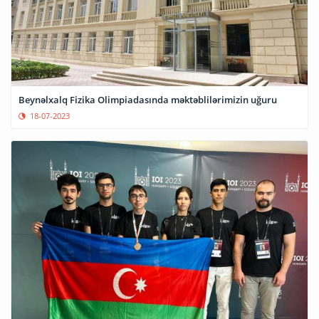
Beynəlxalq Fizika Olimpiadasında məktəblilərimizin uğuru
18-07-2023