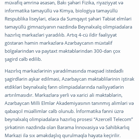
müvafiq əmrinə əsasən, Bakı şəhəri Fizika, riyaziyyat və
informatika təmayüllü və Kimya, biologiya təmayüllü
Respublika liseyləri, eləcə də Sumqayıt şəhəri Təbiət elmləri
təmayüllü gimnaziyanın nəzdində Beynəlxalq olimpiadalara
hazırlıq mərkəzləri yaradılıb. Artıq 4-cü ildir fəaliyyət
göstərən həmin mərkəzlərə Azərbaycanın müxtəlif
bölgələrindən və paytaxt məktəblərindən 300-dən çox
şagird cəlb edilib.
Hazırlıq mərkəzlərinin yaradılmasında məqsəd istedadlı
şagirdlərin aşkar edilməsi, Azərbaycan məktəblilərinin iştirak
etdikləri beynəlxalq fənn olimpiadalarında nailiyyətlərin
artırılmasıdır. Mərkəzlərə yerli və xarici ali məktəblərin,
Azərbaycan Milli Elmlər Akademiyasının tanınmış alimləri və
qabaqcıl müəllimlər cəlb olunub. İnformatika fənni üzrə
beynəlxalq olimpiadalara hazırlıq prosesi “Azercell Telecom”
şirkətinin nəzdində olan Barama İnnovasiya və Sahibkarlıq
Mərkəzi ilə sıx əməkdaşlıq qurulmaqla həyata keçirilir.