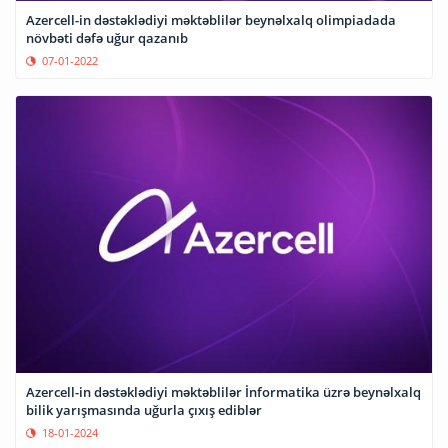
Azercell-in dəstəklədiyi məktəblilər beynəlxalq olimpiadada
növbəti dəfə uğur qazanıb
07-01-2022
Azercell-in dəstəklədiyi məktəblilər İnformatika üzrə beynəlxalq
bilik yarışmasında uğurla çıxış ediblər
18-01-2024