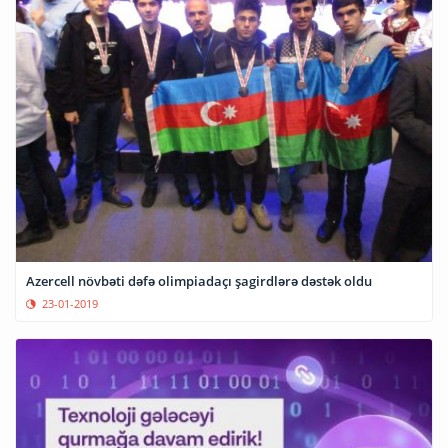
Azercell növbəti dəfə olimpiadaçı şagirdlərə dəstək oldu
23-01-2019