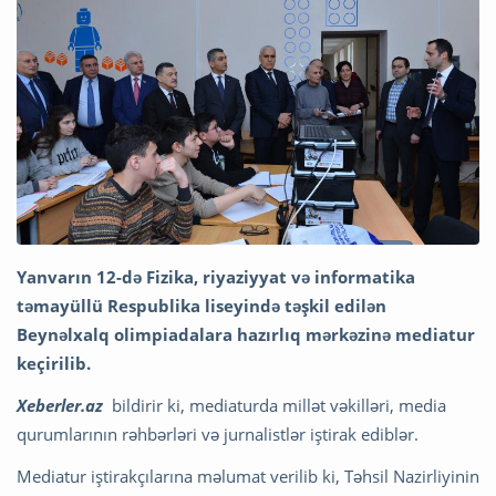
Yanvarın 12-də Fizika, riyaziyyat və informatika
təmayüllü Respublika liseyində təşkil edilən
Beynəlxalq olimpiadalara hazırlıq mərkəzinə mediatur
keçirilib.
Xeberler.az
bildirir ki, mediaturda millət vəkilləri, media
qurumlarının rəhbərləri və jurnalistlər iştirak ediblər.
Mediatur iştirakçılarına məlumat verilib ki, Təhsil Nazirliyinin