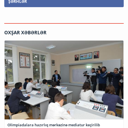
ŞƏRHLƏR
OXŞAR XƏBƏRLƏR
Olimpiadalara hazırlıq mərkəzinə mediatur keçirilib