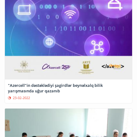
"Azercell"in dəstəklədiyi şagirdlər beynəlxalq bilik
yarışmasında uğur qazanıb
23-02-2022