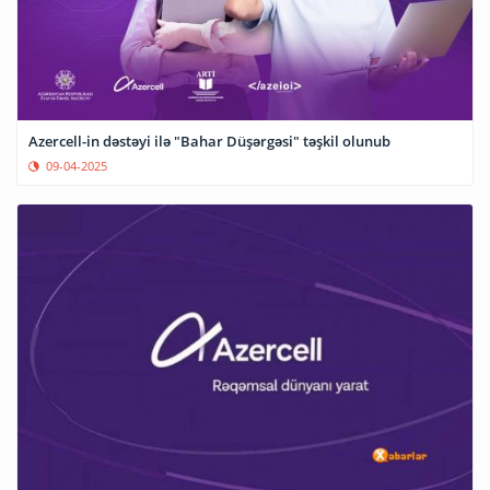
Azercell-in dəstəyi ilə "Bahar Düşərgəsi" təşkil olunub
09-04-2025