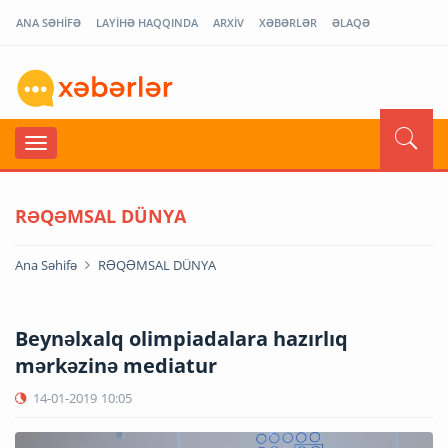
ANA SƏHİFƏ
LAYİHƏ HAQQINDA
ARXİV
XƏBƏRLƏR
ƏLAQƏ
RƏQƏMSAL DÜNYA
Ana Səhifə
RƏQƏMSAL DÜNYA
Beynəlxalq olimpiadalara hazırlıq
mərkəzinə mediatur
14-01-2019
10:05