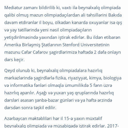
Mediatur zamanı bildirilib ki, vaxtı ilə beynəlxalq olimpiada
qalibi olmuş məzun olimpiadaçılardan ali təhsillərini Bakıda
davam etdirənlər il boyu, ölkədən kənarda oxuyanlar isə qış
və yay tətillərində yeni nəsil olimpiadaçıların
yetişdirilməsində yaxından iştirak edirlər. Bu ildən etibarən
Amerika Birləşmiş Ştatlarının Stenford Universitetinin
məzunu Cəfər Cəfərov şagirdlərimizə həftədə 2 dəfə onlayn
dərs keçir.
Qeyd olunub ki, beynəlxalq olimpiadalara hazırlıq
mərkəzlərində şagirdlərlə fizika, riyaziyyat, kimya, biologiya
və informatika fənləri olmaqla ümumilikdə 5 fənn üzrə
hazırlıq aparılır. Aşağı və yuxarı yaş qruplarında hazırlıq
dərsləri əsasən şənbə-bazar günləri və ya həftə ərzində
dərsdən sonra təşkil edilir.
Azərbaycan məktəbliləri hər il 15-ə yaxın müxtəlif
beynəlxalq olimpiada və müsabiqədə iştirak edirlər. 2017-