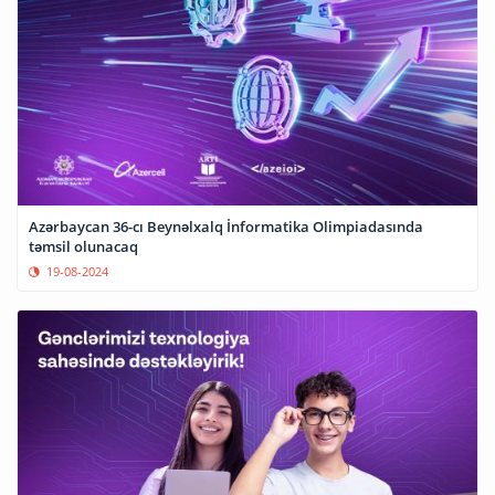
Azərbaycan 36-cı Beynəlxalq İnformatika Olimpiadasında
təmsil olunacaq
19-08-2024