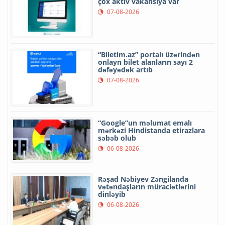
çox aktiv vakansiya var
07-08-2026
“Biletim.az” portalı üzərindən
onlayn bilet alanların sayı 2
dəfəyədək artıb
07-08-2026
“Google”un məlumat emalı
mərkəzi Hindistanda etirazlara
səbəb olub
06-08-2026
Rəşad Nəbiyev Zəngilanda
vətəndaşların müraciətlərini
dinləyib
06-08-2026