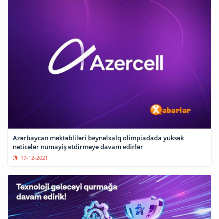
Azərbaycan məktəbliləri beynəlxalq olimpiadada yüksək
nəticələr nümayiş etdirməyə davam edirlər
17-12-2021