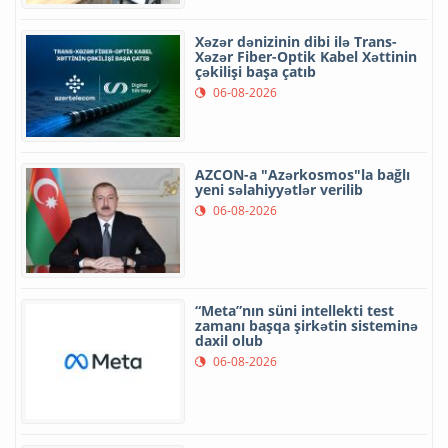
Xəzər dənizinin dibi ilə Trans-
Xəzər Fiber-Optik Kabel Xəttinin
çəkilişi başa çatıb
06-08-2026
AZCON-a "Azərkosmos"la bağlı
yeni səlahiyyətlər verilib
06-08-2026
“Meta”nın süni intellekti test
zamanı başqa şirkətin sisteminə
daxil olub
06-08-2026