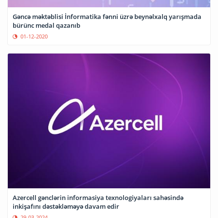
Gəncə məktəblisi İnformatika fənni üzrə beynəlxalq yarışmada
bürünc medal qazanıb
01-12-2020
Azercell gənclərin informasiya texnologiyaları sahəsində
inkişafını dəstəkləməyə davam edir
29-03-2024