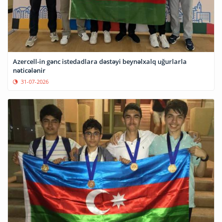
Azercell-in gənc istedadlara dəstəyi beynəlxalq uğurlarla
nəticələnir
31-07-2026