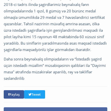
2018-ci tədris ilində şagirdlərimiz beynəlxalq fənn
olimpiadalarında 1 qızıl, 8 gümüş və 20 bürünc medal
olmaqla ümumilikdə 29 medal və 7 həvəsləndirici sertifikat
qazanıblar. Təhsil nazirinin müvafiq əmrinə əsasən, ölkə
üzrə istedadlı şagirdlərlə işin genişləndirilməsi məqsədi ilə
pilot layihə kimi 15 rayonun 48 məktəbində 60 xüsusi sinif
yaradılıb. Bu siniflərin yaradılmasında əsas məqsəd istedadlı
şagirdlərlə məqsədyönlü işlər görməkdən ibarətdir.
Daha sonra beynəlxalq olimpiadaların və “İstedadlı şagird
üçün istedadlı müəllim” müsabiqəsinin qalibləri ilə "Dəyirmi
masa" ətrafında müzakirələr aparılıb, rəy və təkliflər
səsləndirilib
Paylaş
Tweet