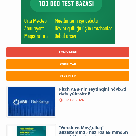
SON XƏBƏR
POPULYAR
YAZARLAR
Fitch ABB-nin reytinqini növbəti
dəfə yüksəltdi!
07-08-2026
“Əmək və Məşğulluq”
altsistemində hazırda 65 mindən