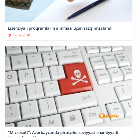
Lisenziyalı proqramların alınması üçün saziş imzalandı
12-07-2018
"Microsoft": Azərbaycanda piratçılıq səviyyəsi əhəmiyyətli