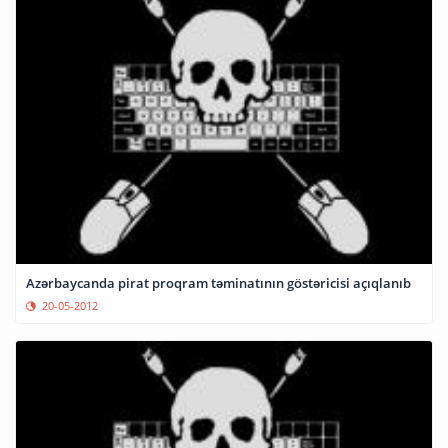
Azərbaycanda pirat proqram təminatının göstəricisi açıqlanıb
20-05-2012