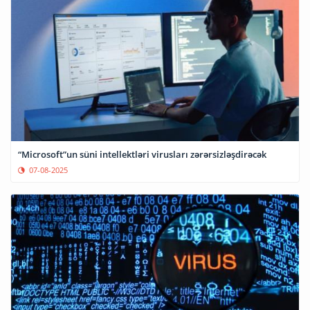
“Microsoft”un süni intellektləri virusları zərərsizləşdirəcək
07-08-2025