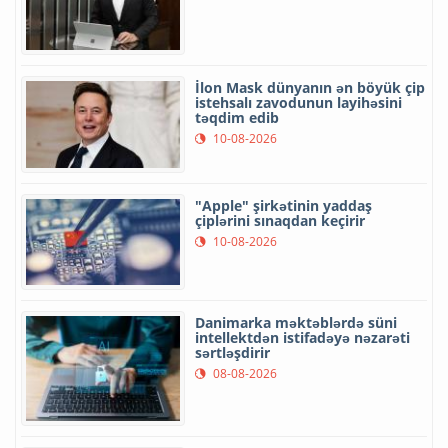
İlon Mask dünyanın ən böyük çip
istehsalı zavodunun layihəsini
təqdim edib
10-08-2026
"Apple" şirkətinin yaddaş
çiplərini sınaqdan keçirir
10-08-2026
Danimarka məktəblərdə süni
intellektdən istifadəyə nəzarəti
sərtləşdirir
08-08-2026