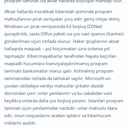
proqram təminatı isə əksər hallarda boşluqlar mənbəyi olur.
Əksər hallarda mürəkkəb kibersilah qismində proqram
məhsullarının pirat versiyaları çıxış edir: geniş intişar etmiş
Windows-un pirat versiyasında 63 boşluq (ZDNet)
quraşdırılıb, saxta Office paketi isə çox vaxt spamın (Gartner)
göndərilməsi üçün istifadə olunur. Haker qruplarının əksər
hallaqrda məqsədi – pul köçürmələri üzrə sistemə yol
tapmaqdır. Kibercinayətkarlar tərəfindən həyata keçirilən
məqsədli hücumlara lisenziyalaşdırılmamış proqram
təminatlı bankomatlar məruz qalır. Köhnəlmiş proqram
təminatından istifadə də təhlükəli sayılır. Microsoft-un
çoxdan istifadəyə verdiyi məhsullar şirkətin dəstək
dövründən çıxır: onlar yenilənmir və bu səbəbdən vaxt
keçdikcə onlarda daha çox boşluq yaranır. İstənilən proqram
təminatı üçün yenilənmələr vacibdir: onlar məhsulu idarə
edir, onun nöqsanlarını aradan qaldırır və kiberhücum
risklərini azaldır.