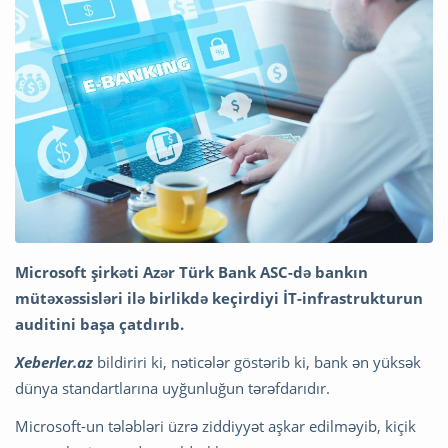
Microsoft şirkəti Azər Türk Bank ASC-də bankın
mütəxəssisləri ilə birlikdə keçirdiyi İT-infrastrukturun
auditini başa çatdırıb.
Xeberler.az
bildiriri ki, nəticələr göstərib ki, bank ən yüksək
dünya standartlarına uyğunluğun tərəfdarıdır.
Microsoft-un tələbləri üzrə ziddiyyət aşkar edilməyib, kiçik