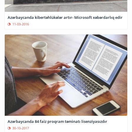
Azərbaycanda kibertəhlükələr artır- Microsoft xəbərdarlıq edir
11-03-2016
Azərbaycanda 84 faiz proqram təminatı lisenziyasızdır
30-10-2017