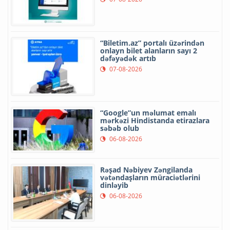
“Biletim.az” portalı üzərindən
onlayn bilet alanların sayı 2
dəfəyədək artıb
07-08-2026
“Google”un məlumat emalı
mərkəzi Hindistanda etirazlara
səbəb olub
06-08-2026
Rəşad Nəbiyev Zəngilanda
vətəndaşların müraciətlərini
dinləyib
06-08-2026