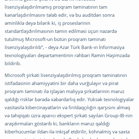
lisenziyalaşdırılmamış proqram təminatının tam
kənarlaşdırılmasını tələb edir, və bu auditdən sonra
əminliklə deyə bilərik ki, iş proseslərinin
standartlaşdırılmasının təmin edilməsi üçün nəzərdə
tutulmuş Microsoft-un bütün proqram təminatı
lisenziyalaşdırılıb”, - deyə Azər Türk Bank-ın İnformasiya
texnologiyaları departamentinin rəhbəri Ramin Həşimzadə
bildirib.
Microsoft şirkəti lisenziyalaşdırılmış proqram təminatının
istifadəsinin əhəmiyyətini bir daha vurğulayır və pirat
proqram təminatı ilə işləyən maliyyə şirkətlərinin məruz
qaldığı risklər barədə xəbərdarlıq edir. Yüksək texnologiyalar
vasitəsilə kibercinayətlərin və fırıldaqçılığın qarşısını almaq
və təhqiqatı üzrə aparıcı ekspert şirkəti sayılan Group-IB-nin
araşdırmaları göstərib ki, bankların məruz qaldığı
kiberhücumlar ildən-ilə inkişaf etdirilir, köhnəlmiş və saxta