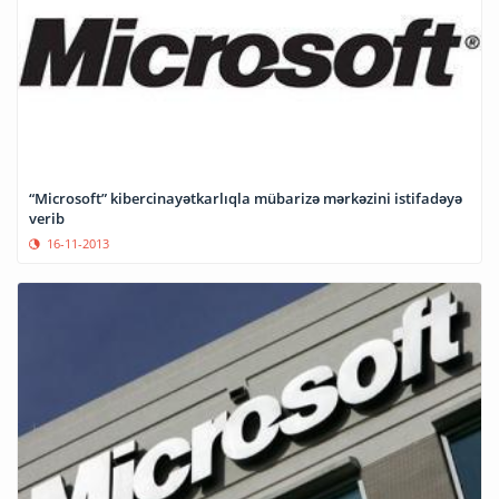
“Microsoft” kibercinayətkarlıqla mübarizə mərkəzini istifadəyə
verib
16-11-2013