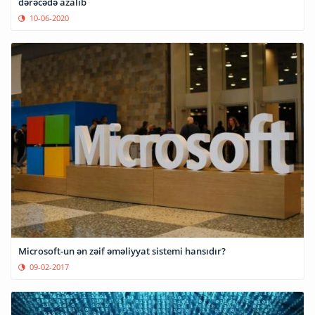
dərəcədə azalıb
10-06-2020
Microsoft-un ən zəif əməliyyat sistemi hansıdır?
09-02-2017