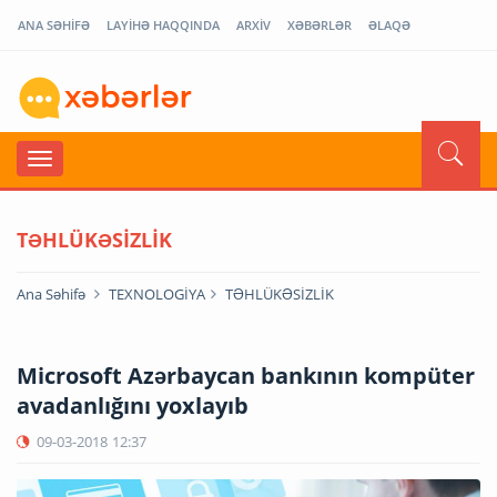
ANA SƏHİFƏ
LAYİHƏ HAQQINDA
ARXİV
XƏBƏRLƏR
ƏLAQƏ
TƏHLÜKƏSİZLİK
Ana Səhifə
TEXNOLOGİYA
TƏHLÜKƏSİZLİK
Microsoft Azərbaycan bankının kompüter
avadanlığını yoxlayıb
09-03-2018
12:37