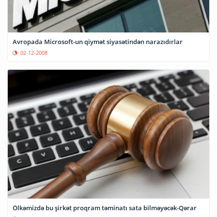
Avropada Microsoft-un qiymət siyasətindən narazıdırlar
02-12-2008
Ölkəmizdə bu şirkət proqram təminatı sata bilməyəcək-Qərar