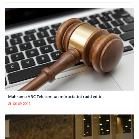
Məhkəmə ABC Telecom-un müraciətini rədd edib
06-09-2017