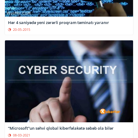
Hər 4 saniyədə yeni zərərli proqram təminatı yaranır
20-05-2015
“Microsoft”un səhvi qlobal kiberfəlakətə səbəb ola bilər
08-03-2021