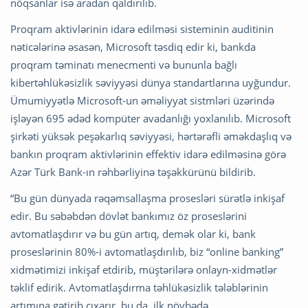
nöqsanlar isə aradan qaldırılıb.
Proqram aktivlərinin idarə edilməsi sisteminin auditinin
nəticələrinə əsasən, Microsoft təsdiq edir ki, bankda
proqram təminatı menecmenti və bununla bağlı
kibertəhlükəsizlik səviyyəsi dünya standartlarına uyğundur.
Ümumiyyətlə Microsoft-un əməliyyat sistmləri üzərində
işləyən 695 ədəd kompüter avadanlığı yoxlanılıb. Microsoft
şirkəti yüksək peşəkarlıq səviyyəsi, hərtərəfli əməkdaşlıq və
bankın proqram aktivlərinin effektiv idarə edilməsinə görə
Azər Türk Bank-ın rəhbərliyinə təşəkkürünü bildirib.
“Bu gün dünyada rəqəmsallaşma prosesləri sürətlə inkişaf
edir. Bu səbəbdən dövlət bankımız öz proseslərini
avtomatlaşdırır və bu gün artıq, demək olar ki, bank
proseslərinin 80%-i avtomatlaşdırılıb, biz “online banking”
xidmətimizi inkişaf etdirib, müştərilərə onlayn-xidmətlər
təklif edirik. Avtomatlaşdırma təhlükəsizlik tələblərinin
artımına gətirib çıxarır, bu da, ilk növbədə,