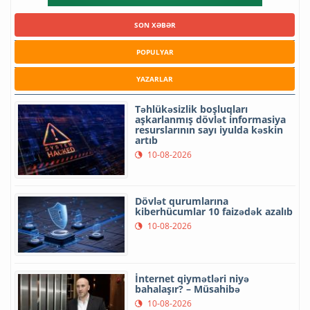
SON XƏBƏR
POPULYAR
YAZARLAR
Təhlükəsizlik boşluqları
aşkarlanmış dövlət informasiya
resurslarının sayı iyulda kəskin
artıb
10-08-2026
Dövlət qurumlarına
kiberhücumlar 10 faizədək azalıb
10-08-2026
İnternet qiymətləri niyə
bahalaşır? – Müsahibə
10-08-2026