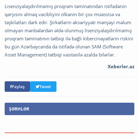
Lisenziyalaşdırılmamış proqram təminatından istifadənin
qarşısını almaq vacibliyini ölkənin bir çox müəssisə və
təşkilatları dərk edir. Şirkətlərin əksəriyyəti mənşəyi məlum
olmayan mənbələrdən əldə olunmuş lisenziyalaşdırılmamış
proqram təminatının tətbiqi ilə bağlı kibercinayətlərin riskini
bu gün Azərbaycanda da istifadə olunan SAM (Software
Asset Management) tətbiqi vasitəsilə azalda bilərlər.
Xeberler.az
Paylaş
Tweet
ŞƏRHLƏR