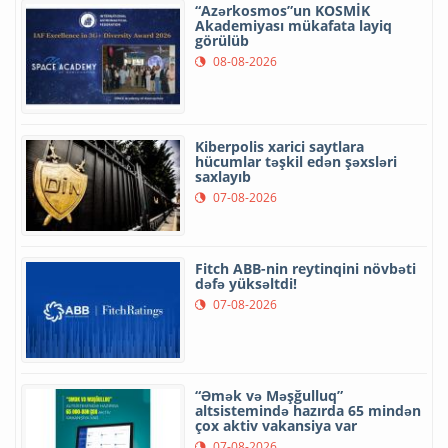
“Azərkosmos”un KOSMİK
Akademiyası mükafata layiq
görülüb
08-08-2026
Kiberpolis xarici saytlara
hücumlar təşkil edən şəxsləri
saxlayıb
07-08-2026
Fitch ABB-nin reytinqini növbəti
dəfə yüksəltdi!
07-08-2026
“Əmək və Məşğulluq”
altsistemində hazırda 65 mindən
çox aktiv vakansiya var
07-08-2026