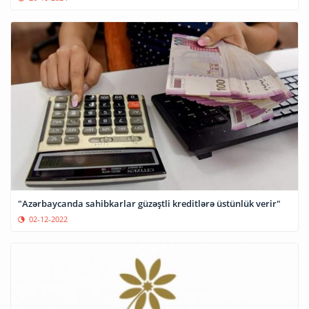
"Azərbaycanda sahibkarlar güzəştli kreditlərə üstünlük verir"
02-12-2022