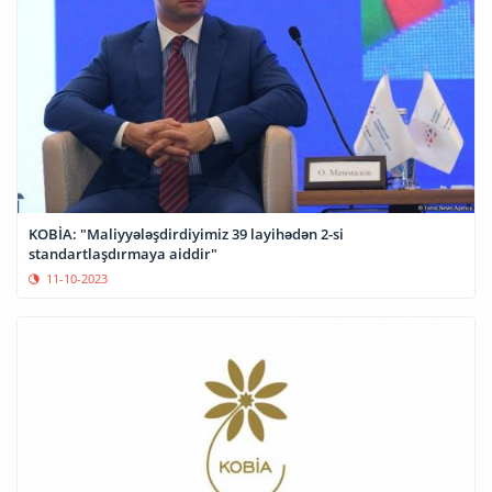
KOBİA: "Maliyyələşdirdiyimiz 39 layihədən 2-si
standartlaşdırmaya aiddir"
11-10-2023