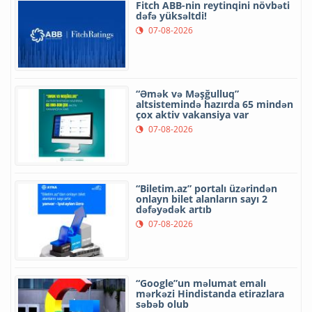
Fitch ABB-nin reytinqini növbəti
dəfə yüksəltdi!
07-08-2026
“Əmək və Məşğulluq”
altsistemində hazırda 65 mindən
çox aktiv vakansiya var
07-08-2026
“Biletim.az” portalı üzərindən
onlayn bilet alanların sayı 2
dəfəyədək artıb
07-08-2026
“Google”un məlumat emalı
mərkəzi Hindistanda etirazlara
səbəb olub