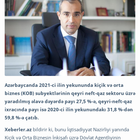
Azərbaycanda 2021-ci ilin yekununda kiçik və orta
biznes (KOB) subyektlərinin qeyri neft-qaz sektoru üzrə
yaradılmış əlavə dəyərdə payı 27,5 %-ə, qeyri-neft-qaz
ixracında payı isə 2020-ci ilin yekunundakı 31,8 %-dən
59,8 %-ə çatıb.
Xeberler.az
bildirir ki, bunu İqtisadiyyat Nazirliyi yanında
Kiçik və Orta Biznesin İnkişafı üzrə Dövlət Agentliyinin