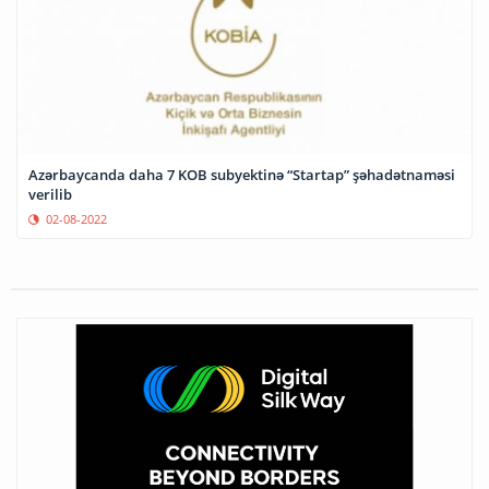
Azərbaycanda daha 7 KOB subyektinə “Startap” şəhadətnaməsi
verilib
02-08-2022