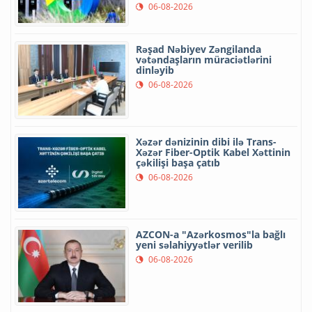
06-08-2026
Rəşad Nəbiyev Zəngilanda
vətəndaşların müraciətlərini
dinləyib
06-08-2026
Xəzər dənizinin dibi ilə Trans-
Xəzər Fiber-Optik Kabel Xəttinin
çəkilişi başa çatıb
06-08-2026
AZCON-a "Azərkosmos"la bağlı
yeni səlahiyyətlər verilib
06-08-2026