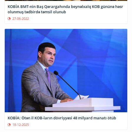
KOBİA BMT-nin Baş Qərargahında beynəlxalq KOB gününə həsr
olunmuş tədbirdə təmsil olunub
27-06-2022
KOBİA: Ötən il KOB-ların dövriyyəsi 48 milyard manatı ötüb
18-12-2025