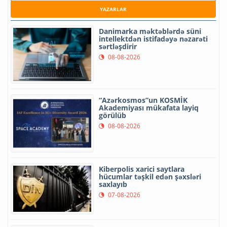
YAZARLAR
Danimarka məktəblərdə süni
intellektdən istifadəyə nəzarəti
sərtləşdirir
08-08-2026
“Azərkosmos”un KOSMİK
Akademiyası mükafata layiq
görülüb
08-08-2026
Kiberpolis xarici saytlara
hücumlar təşkil edən şəxsləri
saxlayıb
07-08-2026