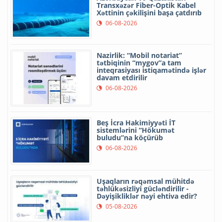
Transxəzər Fiber-Optik Kabel
Xəttinin çəkilişini başa çatdırıb
06-08-2026
Nazirlik: “Mobil notariat”
tətbiqinin “mygov”a tam
inteqrasiyası istiqamətində işlər
davam etdirilir
06-08-2026
Beş İcra Hakimiyyəti İT
sistemlərini “Hökumət
buludu”na köçürüb
06-08-2026
Uşaqların rəqəmsal mühitdə
təhlükəsizliyi gücləndirilir -
Dəyişikliklər nəyi ehtiva edir?
05-08-2026