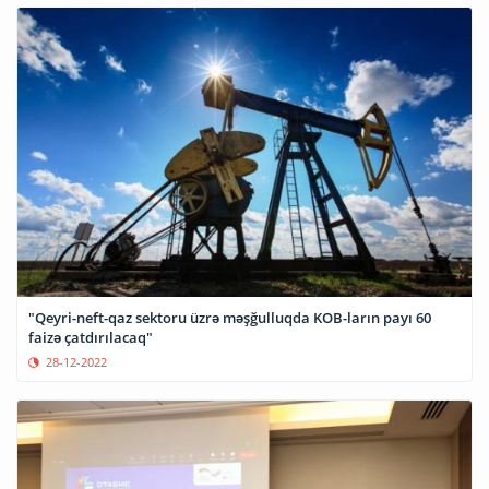
"Qeyri-neft-qaz sektoru üzrə məşğulluqda KOB-ların payı 60
faizə çatdırılacaq"
28-12-2022