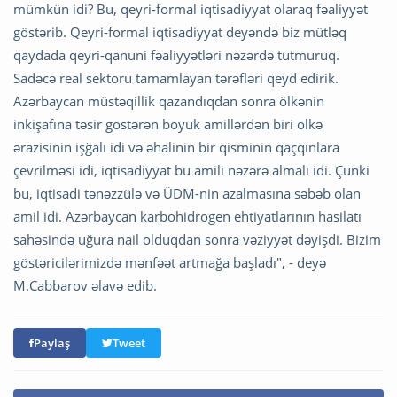
mümkün idi? Bu, qeyri-formal iqtisadiyyat olaraq fəaliyyət
göstərib. Qeyri-formal iqtisadiyyat deyəndə biz mütləq
qaydada qeyri-qanuni fəaliyyətləri nəzərdə tutmuruq.
Sadəcə real sektoru tamamlayan tərəfləri qeyd edirik.
Azərbaycan müstəqillik qazandıqdan sonra ölkənin
inkişafına təsir göstərən böyük amillərdən biri ölkə
ərazisinin işğalı idi və əhalinin bir qisminin qaçqınlara
çevrilməsi idi, iqtisadiyyat bu amili nəzərə almalı idi. Çünki
bu, iqtisadi tənəzzülə və ÜDM-nin azalmasına səbəb olan
amil idi. Azərbaycan karbohidrogen ehtiyatlarının hasilatı
sahəsində uğura nail olduqdan sonra vəziyyət dəyişdi. Bizim
göstəricilərimizdə mənfəət artmağa başladı", - deyə
M.Cabbarov əlavə edib.
Paylaş
Tweet