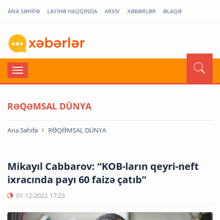
ANA SƏHİFƏ
LAYİHƏ HAQQINDA
ARXİV
XƏBƏRLƏR
ƏLAQƏ
RƏQƏMSAL DÜNYA
Ana Səhifə
RƏQƏMSAL DÜNYA
Mikayıl Cabbarov: “KOB-ların qeyri-neft
ixracında payı 60 faizə çatıb”
01-12-2022
17:23