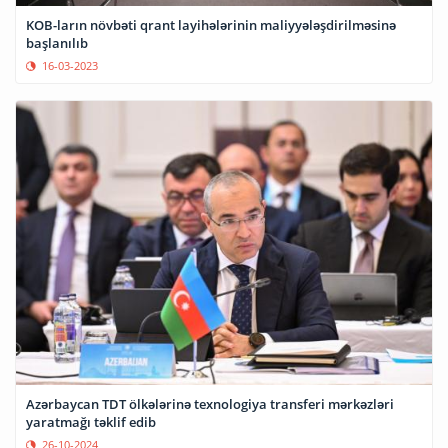
KOB-ların növbəti qrant layihələrinin maliyyələşdirilməsinə
başlanılıb
16-03-2023
Azərbaycan TDT ölkələrinə texnologiya transferi mərkəzləri
yaratmağı təklif edib
26-10-2024