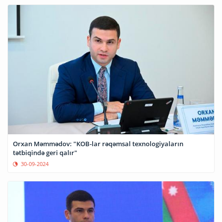
Orxan Məmmədov: "KOB-lar rəqəmsal texnologiyaların
tətbiqində geri qalır"
30-09-2024