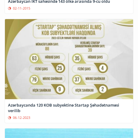
Azərbaycan İKT sahəsində 143 ölkə arasında 9-cu oldu
02-11-2015
Azərbaycanda 120 KOB subyektinə Startap Şəhadətnaməsi
verilib
06-12-2023