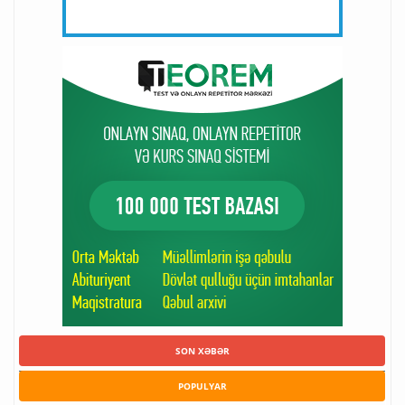
SON XƏBƏR
POPULYAR