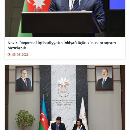
Nazir: Rəqəmsal iqtisadiyyatın inkişafı üçün xüsusi proqram
hazırlanıb
05-03-2026