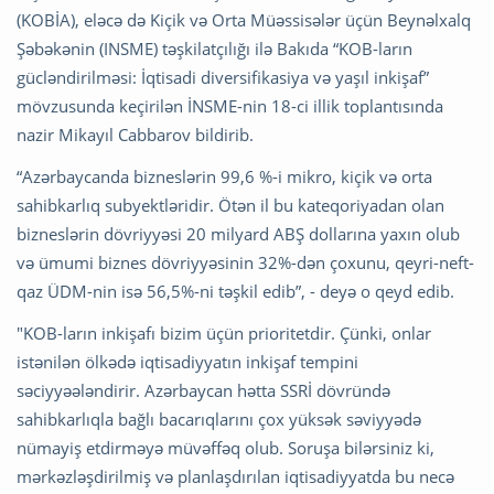
(KOBİA), eləcə də Kiçik və Orta Müəssisələr üçün Beynəlxalq
Şəbəkənin (INSME) təşkilatçılığı ilə Bakıda “KOB-ların
gücləndirilməsi: İqtisadi diversifikasiya və yaşıl inkişaf”
mövzusunda keçirilən İNSME-nin 18-ci illik toplantısında
nazir Mikayıl Cabbarov bildirib.
“Azərbaycanda bizneslərin 99,6 %-i mikro, kiçik və orta
sahibkarlıq subyektləridir. Ötən il bu kateqoriyadan olan
bizneslərin dövriyyəsi 20 milyard ABŞ dollarına yaxın olub
və ümumi biznes dövriyyəsinin 32%-dən çoxunu, qeyri-neft-
qaz ÜDM-nin isə 56,5%-ni təşkil edib”, - deyə o qeyd edib.
"KOB-ların inkişafı bizim üçün prioritetdir. Çünki, onlar
istənilən ölkədə iqtisadiyyatın inkişaf tempini
səciyyəələndirir. Azərbaycan hətta SSRİ dövründə
sahibkarlıqla bağlı bacarıqlarını çox yüksək səviyyədə
nümayiş etdirməyə müvəffəq olub. Soruşa bilərsiniz ki,
mərkəzləşdirilmiş və planlaşdırılan iqtisadiyyatda bu necə