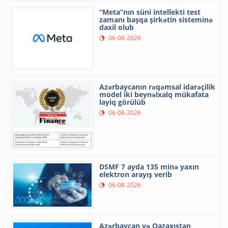
“Meta”nın süni intellekti test
zamanı başqa şirkətin sisteminə
daxil olub
06-08-2026
Azərbaycanın rəqəmsal idarəçilik
model iki beynəlxalq mükafata
layiq görülüb
06-08-2026
DSMF 7 ayda 135 minə yaxın
elektron arayış verib
06-08-2026
Azərbaycan və Qazaxıstan