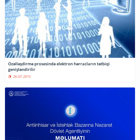
Özəlləşdirmə prosesində elektron hərracların tətbiqi
genişləndirilir
26-07-2015