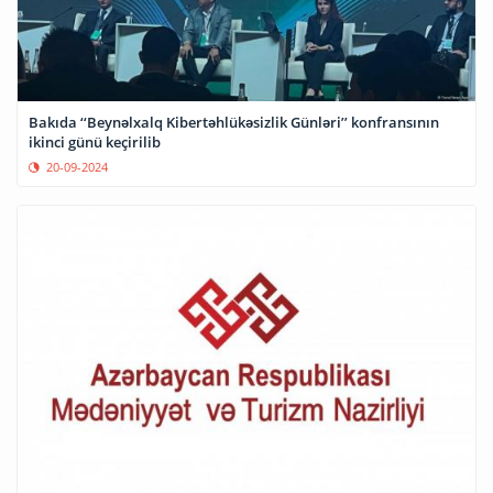
Bakıda ‘‘Beynəlxalq Kibertəhlükəsizlik Günləri’’ konfransının
ikinci günü keçirilib
20-09-2024