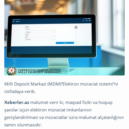
Milli Depozit Mərkəzi (MDM)“Elektron müraciət sistemi”ni
istifadəyə verib.
Xeberler.az
məlumat verir ki, məqsəd fiziki və hüquqi
şəxslər üçün elektron müraciət imkanlarının
genişləndirilməsi və müraciətlər üzrə məlumat əlçatanlığının
təmin olunmasıdır.