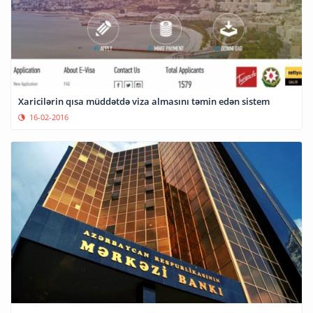
Xaricilərin qısa müddətdə viza almasını təmin edən sistem
16-02-2016