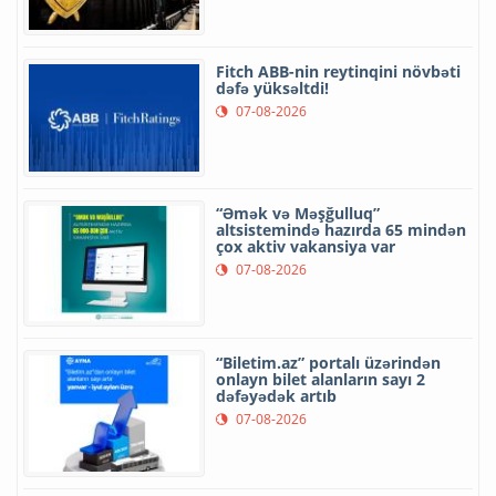
Fitch ABB-nin reytinqini növbəti
dəfə yüksəltdi!
07-08-2026
“Əmək və Məşğulluq”
altsistemində hazırda 65 mindən
çox aktiv vakansiya var
07-08-2026
“Biletim.az” portalı üzərindən
onlayn bilet alanların sayı 2
dəfəyədək artıb
07-08-2026