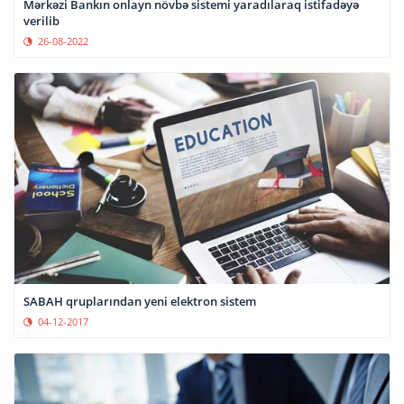
Mərkəzi Bankın onlayn növbə sistemi yaradılaraq istifadəyə
verilib
26-08-2022
SABAH qruplarından yeni elektron sistem
04-12-2017