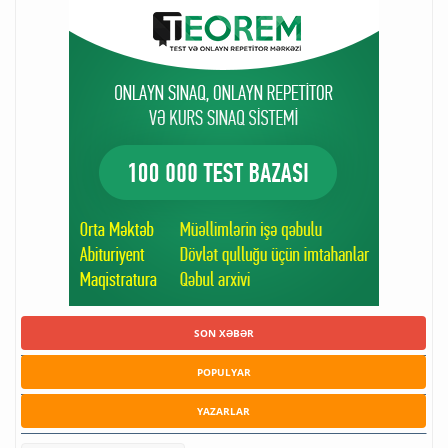
SON XƏBƏR
POPULYAR
YAZARLAR