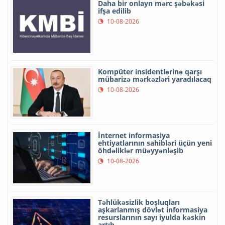
Daha bir onlayn mərc şəbəkəsi
ifşa edilib
10-08-2026
Kompüter insidentlərinə qarşı
mübarizə mərkəzləri yaradılacaq
10-08-2026
İnternet informasiya
ehtiyatlarının sahibləri üçün yeni
öhdəliklər müəyyənləşib
10-08-2026
Təhlükəsizlik boşluqları
aşkarlanmış dövlət informasiya
resurslarının sayı iyulda kəskin
artıb