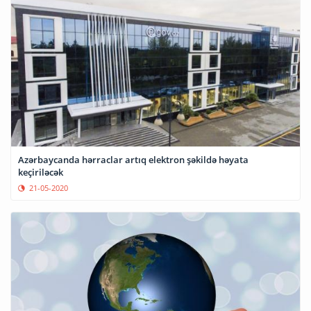
Azərbaycanda hərraclar artıq elektron şəkildə həyata
keçiriləcək
21-05-2020