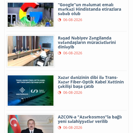
“Google”un məlumat emalı
mərkəzi Hindistanda etirazlara
səbəb olub
06-08-2026
Rəşad Nəbiyev Zəngilanda
vətəndaşların müraciətlərini
dinləyib
06-08-2026
Xəzər dənizinin dibi ilə Trans-
Xəzər Fiber-Optik Kabel Xəttinin
çəkilişi başa çatıb
06-08-2026
AZCON-a "Azərkosmos"la bağlı
yeni səlahiyyətlər verilib
06-08-2026