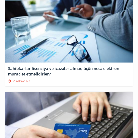
Sahibkarlar lisenziya və icazələr almaq üçün necə elektron
müraciət etməlidirlər?
23-08-2023