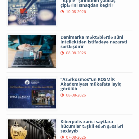
"Apple" şirkətinin yaddaş
çiplərini sınaqdan keçirir
10-08-2026
Danimarka məktəblərdə süni
intellektdən istifadəyə nəzarəti
sərtləşdirir
08-08-2026
“Azərkosmos”un KOSMİK
Akademiyası mükafata layiq
görülüb
08-08-2026
Kiberpolis xarici saytlara
hücumlar təşkil edən şəxsləri
saxlayıb
07-08-2026