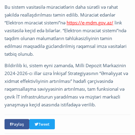
Bu sistem vasitəsilə müraciətlərin daha sürətli və rahat
şəkildə reallaşdırılması təmin edilib. Müraciət edənlər
“Elektron müraciət sistemi”nə
https://e-mdm.gov.az/
link
vasitəsilə keçid edə bilərlər. “Elektron müraciət sistemi”ndə
təqdim olunan məlumatların təhlükəsizliyinin təmin
edilməsi məqsədilə gücləndirilmiş rəqəmsal imza vasitələri
tətbiq olunub.
Bildirilib ki, sistem eyni zamanda, Milli Depozit Mərkəzinin
2024-2026-cı illər üzrə İnkişaf Strategiyasının “Əməliyyat və
xidmət effektivliyinin artırılması” hədəfi çərçivəsində
rəqəmsallaşma səviyyəsinin artırılması, tam funksional və
çevik İT infrastrukturun yaradılması və müştəri mərkəzli
yanaşmaya keçid əsasında istifadəyə verilib.
Paylaş
Tweet