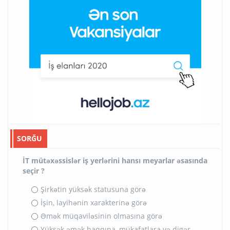
SORĞU
İT mütəxəssislər iş yerlərini hansı meyarlar əsasında
seçir ?
Şirkətin yüksək statusuna görə
İşin, layihənin xarakterinə görə
Əmək müqaviləsinin olmasına görə
Yüksək əmək haqqına, mükafatlara və digər