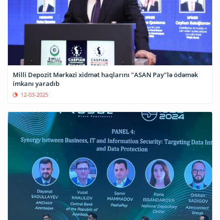
Milli Depozit Mərkəzi xidmət haqlarını "ASAN Pay"lə ödəmək
imkanı yaradıb
12-03-2025