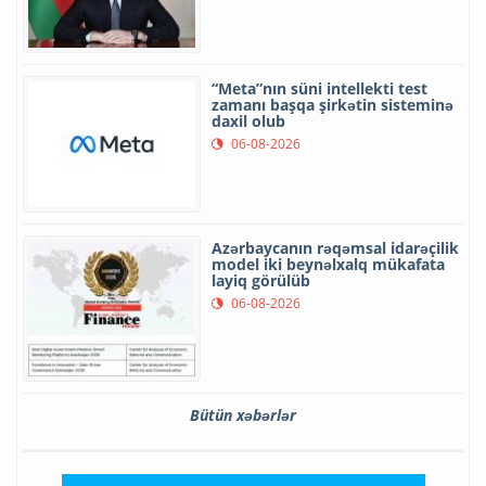
“Meta”nın süni intellekti test
zamanı başqa şirkətin sisteminə
daxil olub
06-08-2026
Azərbaycanın rəqəmsal idarəçilik
model iki beynəlxalq mükafata
layiq görülüb
06-08-2026
Bütün xəbərlər