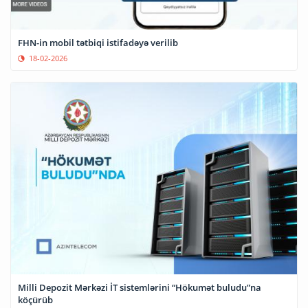
FHN-in mobil tətbiqi istifadəyə verilib
18-02-2026
Milli Depozit Mərkəzi İT sistemlərini “Hökumət buludu”na
köçürüb