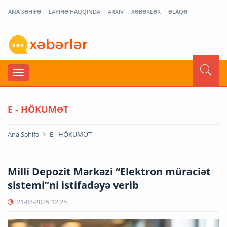
ANA SƏHİFƏ
LAYİHƏ HAQQINDA
ARXİV
XƏBƏRLƏR
ƏLAQƏ
E - HÖKUMƏT
Ana Səhifə
E - HÖKUMƏT
Milli Depozit Mərkəzi “Elektron müraciət
sistemi”ni istifadəyə verib
21-04-2025
12:25