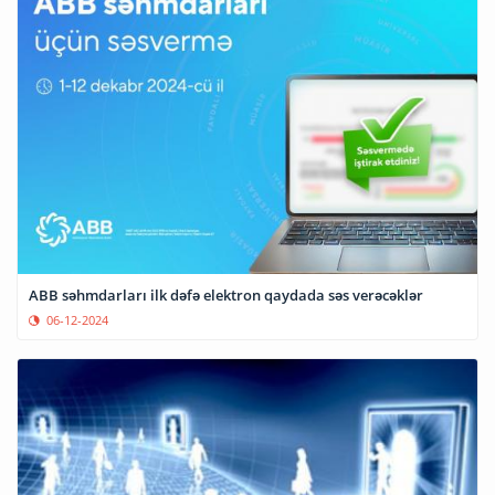
ABB səhmdarları ilk dəfə elektron qaydada səs verəcəklər
06-12-2024