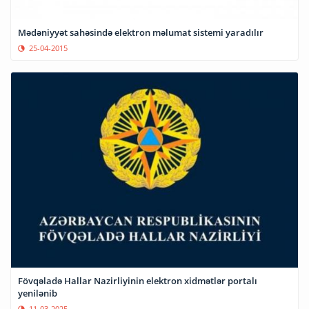
Mədəniyyət sahəsində elektron məlumat sistemi yaradılır
25-04-2015
Fövqəladə Hallar Nazirliyinin elektron xidmətlər portalı
yenilənib
11-03-2025