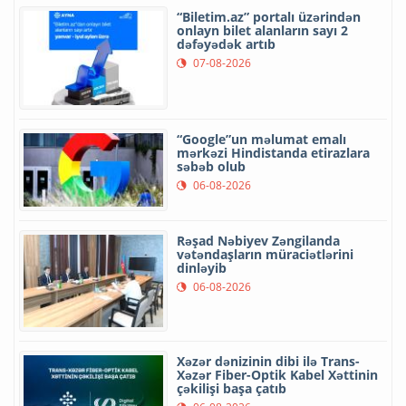
“Biletim.az” portalı üzərindən
onlayn bilet alanların sayı 2
dəfəyədək artıb
07-08-2026
“Google”un məlumat emalı
mərkəzi Hindistanda etirazlara
səbəb olub
06-08-2026
Rəşad Nəbiyev Zəngilanda
vətəndaşların müraciətlərini
dinləyib
06-08-2026
Xəzər dənizinin dibi ilə Trans-
Xəzər Fiber-Optik Kabel Xəttinin
çəkilişi başa çatıb