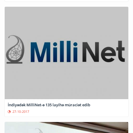
İndiyədək MilliNet-ə 135 layihə müraciət edib
27-10-2017