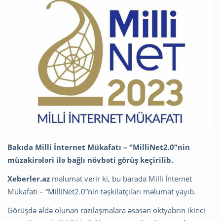
Bakıda Milli İnternet Mükafatı – “MilliNet2.0”nin
müzakirələri ilə bağlı növbəti görüş keçirilib.
Xeberler.az
məlumat verir ki, bu barədə Milli İnternet
Mükafatı – “MilliNet2.0”nin təşkilatçıları məlumat yayıb.
Görüşdə əldə olunan razılaşmalara əsasən oktyabrın ikinci