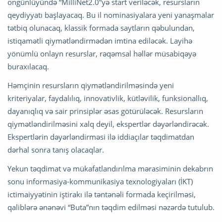
ongünlüyündə “MilliNet2.0”yə start veriləcək, resursların
qeydiyyatı başlayacaq. Bu il nominasiyalara yeni yanaşmalar
tətbiq olunacaq, klassik formada saytların qəbulundan,
istiqamətli qiymətləndirmədən imtina ediləcək. Layihə
yönümlü onlayn resurslar, rəqəmsal həllər müsabiqəyə
buraxılacaq.
Həmçinin resursların qiymətləndirilməsində yeni
kriteriyalar, faydalılıq, innovativlik, kütləvilik, funksionallıq,
dayanıqlıq və sair prinsiplər əsas götürüləcək. Resursların
qiymətləndirilməsini xalq deyil, ekspertlər dəyərləndirəcək.
Ekspertlərin dəyərləndirməsi ilə iddiaçılar təqdimatdan
dərhal sonra tanış olacaqlar.
Yekun təqdimat və mükafatlandırılma mərasiminin dekabrın
sonu informasiya-kommunikasiya texnologiyaları (İKT)
ictimaiyyətinin iştirakı ilə təntənəli formada keçirilməsi,
qaliblərə ənənəvi “Buta”nın təqdim edilməsi nəzərdə tutulub.