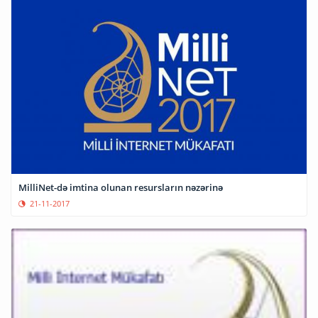
MilliNet-də imtina olunan resursların nəzərinə
21-11-2017