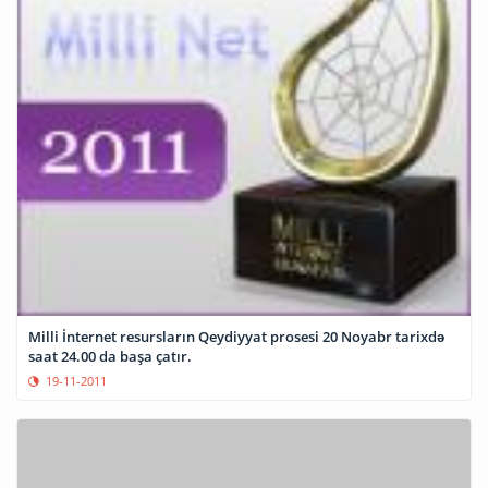
Milli İnternet resursların Qeydiyyat prosesi 20 Noyabr tarixdə
saat 24.00 da başa çatır.
19-11-2011