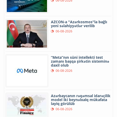
06-08-2026
AZCON-a "Azərkosmos"la bağlı
yeni səlahiyyətlər verilib
06-08-2026
“Meta”nın süni intellekti test
zamanı başqa şirkətin sisteminə
daxil olub
06-08-2026
Azərbaycanın rəqəmsal idarəçilik
model iki beynəlxalq mükafata
layiq görülüb
06-08-2026