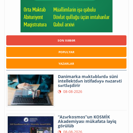
SON XƏBƏR
POPULYAR
YAZARLAR
Danimarka məktəblərdə süni
intellektdən istifadəyə nəzarəti
sərtləşdirir
08-08-2026
“Azərkosmos”un KOSMİK
Akademiyası mükafata layiq
görülüb
08-08-2026