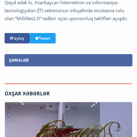
Qeyd edək ki, Azərbaycan İnternetinin və informasiya-
texnologiyaları (İT) sektorunun inkişafında müstəsna rolu
olan “MilliNet2.0” tədbiri üçün sponsorluq təklifləri açıqdır.
Paylaş
Tweet
ŞƏRHLƏR
OXŞAR XƏBƏRLƏR