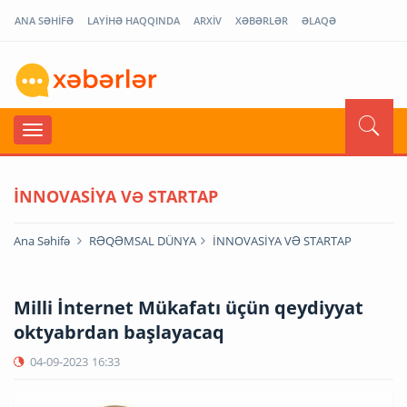
ANA SƏHİFƏ
LAYİHƏ HAQQINDA
ARXİV
XƏBƏRLƏR
ƏLAQƏ
İNNOVASİYA VƏ STARTAP
Ana Səhifə
RƏQƏMSAL DÜNYA
İNNOVASİYA VƏ STARTAP
Milli İnternet Mükafatı üçün qeydiyyat
oktyabrdan başlayacaq
04-09-2023
16:33