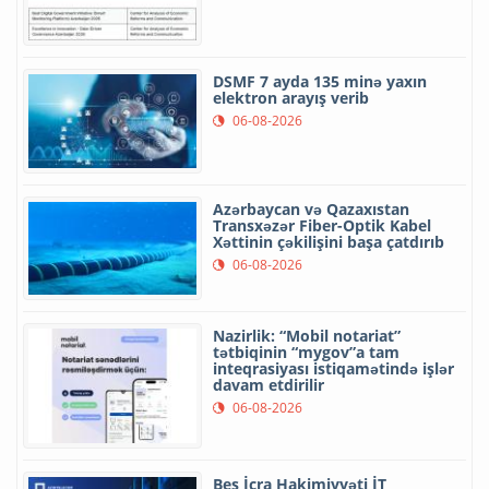
DSMF 7 ayda 135 minə yaxın
elektron arayış verib
06-08-2026
Azərbaycan və Qazaxıstan
Transxəzər Fiber-Optik Kabel
Xəttinin çəkilişini başa çatdırıb
06-08-2026
Nazirlik: “Mobil notariat”
tətbiqinin “mygov”a tam
inteqrasiyası istiqamətində işlər
davam etdirilir
06-08-2026
Beş İcra Hakimiyyəti İT