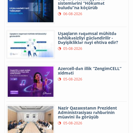
sistemlərini “Hökumət
buludu”na köçürüb
06-08-2026
Uşaqların rəqəmsal mühitdə
təhlükəsizliyi gücləndirilir -
Dəyişikliklər nəyi ehtiva edir?
05-08-2026
Azercell-dən illik “ZengimCELL”
xidməti
05-08-2026
Nazir Qazaxıstanın Prezident
Administrasiyası rəhbərinin
müavini ilə görüşüb
05-08-2026