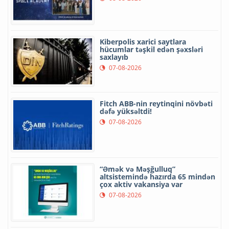
Kiberpolis xarici saytlara
hücumlar təşkil edən şəxsləri
saxlayıb
07-08-2026
Fitch ABB-nin reytinqini növbəti
dəfə yüksəltdi!
07-08-2026
“Əmək və Məşğulluq”
altsistemində hazırda 65 mindən
çox aktiv vakansiya var
07-08-2026