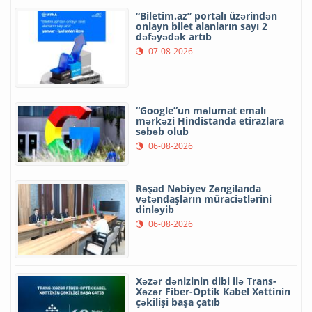
“Biletim.az” portalı üzərindən
onlayn bilet alanların sayı 2
dəfəyədək artıb
07-08-2026
“Google”un məlumat emalı
mərkəzi Hindistanda etirazlara
səbəb olub
06-08-2026
Rəşad Nəbiyev Zəngilanda
vətəndaşların müraciətlərini
dinləyib
06-08-2026
Xəzər dənizinin dibi ilə Trans-
Xəzər Fiber-Optik Kabel Xəttinin
çəkilişi başa çatıb