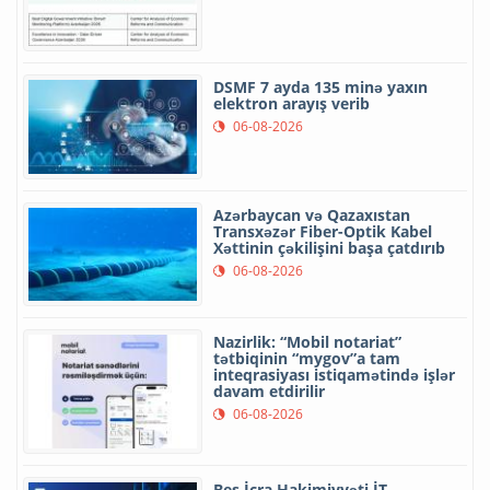
DSMF 7 ayda 135 minə yaxın
elektron arayış verib
06-08-2026
Azərbaycan və Qazaxıstan
Transxəzər Fiber-Optik Kabel
Xəttinin çəkilişini başa çatdırıb
06-08-2026
Nazirlik: “Mobil notariat”
tətbiqinin “mygov”a tam
inteqrasiyası istiqamətində işlər
davam etdirilir
06-08-2026
Beş İcra Hakimiyyəti İT