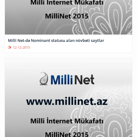
Milli Net-də Nominant statusu alan növbəti saytlar
12-12-2015