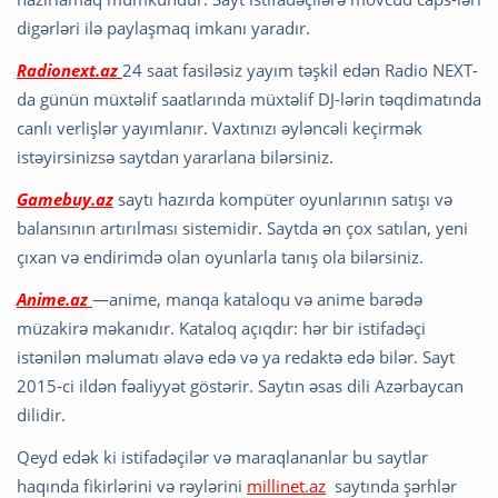
digərləri ilə paylaşmaq imkanı yaradır.
Radionext.az
24 saat fasiləsiz yayım təşkil edən Radio NEXT-
da günün müxtəlif saatlarında müxtəlif DJ-lərin təqdimatında
canlı verlişlər yayımlanır. Vaxtınızı əyləncəli keçirmək
istəyirsinizsə saytdan yararlana bilərsiniz.
Gamebuy.az
saytı hazırda kompüter oyunlarının satışı və
balansının artırılması sistemidir. Saytda ən çox satılan, yeni
çıxan və endirimdə olan oyunlarla tanış ola bilərsiniz.
Anime.az
—anime, manqa kataloqu və anime barədə
müzakirə məkanıdır. Kataloq açıqdır: hər bir istifadəçi
istənilən məlumatı əlavə edə və ya redaktə edə bilər. Sayt
2015-ci ildən fəaliyyət göstərir. Saytın əsas dili Azərbaycan
dilidir.
Qeyd edək ki istifadəçilər və maraqlananlar bu saytlar
haqında fikirlərini və rəylərini
millinet.az
saytında şərhlər