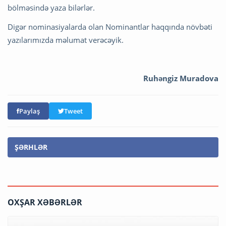
bölməsində yaza bilərlər.
Digər nominasiyalarda olan Nominantlar haqqında növbəti
yazılarımızda məlumat verəcəyik.
Ruhəngiz Muradova
Paylaş
Tweet
ŞƏRHLƏR
OXŞAR XƏBƏRLƏR