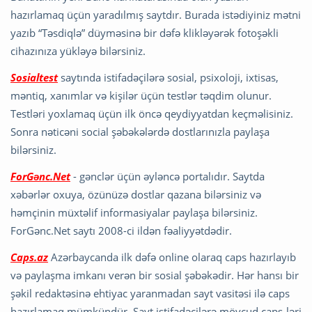
hazırlamaq üçün yaradılmış saytdır. Burada istədiyiniz mətni
yazıb “Təsdiqlə” düyməsinə bir dəfə klikləyərək fotoşəkli
cihazınıza yükləyə bilərsiniz.
Sosialtest
saytında istifadəçilərə sosial, psixoloji, ixtisas,
məntiq, xanımlar və kişilər üçün testlər təqdim olunur.
Testləri yoxlamaq üçün ilk öncə qeydiyyatdan keçməlisiniz.
Sonra nəticəni social şəbəkələrdə dostlarınızla paylaşa
bilərsiniz.
ForGənc.Net
- gənclər üçün əyləncə portalıdır. Saytda
xəbərlər oxuya, özünüzə dostlar qazana bilərsiniz və
həmçinin müxtəlif informasiyalar paylaşa bilərsiniz.
ForGənc.Net saytı 2008-ci ildən fəaliyyətdədir.
Caps.az
Azərbaycanda ilk dəfə online olaraq caps hazırlayıb
və paylaşma imkanı verən bir sosial şəbəkədir. Hər hansı bir
şəkil redaktəsinə ehtiyac yaranmadan sayt vasitəsi ilə caps
hazırlamaq mümkündür. Sayt istifadəçilərə mövcud caps-ləri