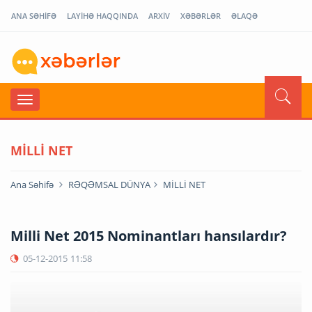
ANA SƏHİFƏ
LAYİHƏ HAQQINDA
ARXİV
XƏBƏRLƏR
ƏLAQƏ
MİLLİ NET
Ana Səhifə
RƏQƏMSAL DÜNYA
MİLLİ NET
Milli Net 2015 Nominantları hansılardır?
05-12-2015
11:58