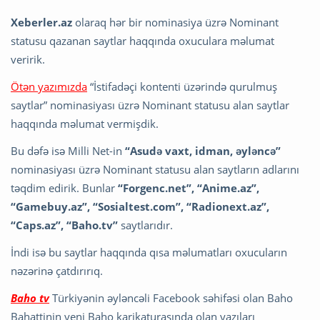
Xeberler.az
olaraq hər bir nominasiya üzrə Nominant
statusu qazanan saytlar haqqında oxuculara məlumat
veririk.
Ötən yazımızda
“İstifadəçi kontenti üzərində qurulmuş
saytlar” nominasiyası üzrə Nominant statusu alan saytlar
haqqında məlumat vermişdik.
Bu dəfə isə Milli Net-in
“Asudə vaxt, idman, əyləncə”
nominasiyası üzrə Nominant statusu alan saytların adlarını
təqdim edirik. Bunlar
“Forgenc.net”,
“Anime.az”,
“Gamebuy.az”, “Sosialtest.com”, “Radionext.az”,
“Caps.az”, “Baho.tv”
saytlarıdır.
İndi isə bu saytlar haqqında qısa məlumatları oxucuların
nəzərinə çatdırırıq.
Baho tv
Türkiyənin əyləncəli Facebook səhifəsi olan Baho
Bahattinin yeni Baho karikaturasında olan yazıları