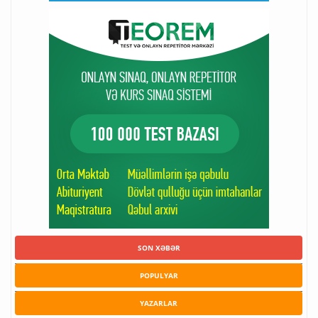
SON XƏBƏR
POPULYAR
YAZARLAR