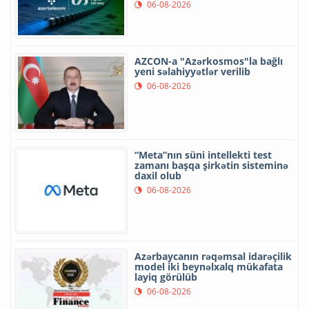
06-08-2026
AZCON-a "Azərkosmos"la bağlı
yeni səlahiyyətlər verilib
06-08-2026
“Meta”nın süni intellekti test
zamanı başqa şirkətin sisteminə
daxil olub
06-08-2026
Azərbaycanın rəqəmsal idarəçilik
model iki beynəlxalq mükafata
layiq görülüb
06-08-2026