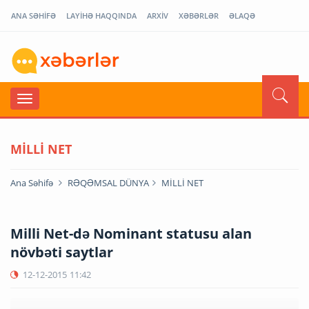
ANA SƏHİFƏ
LAYİHƏ HAQQINDA
ARXİV
XƏBƏRLƏR
ƏLAQƏ
MİLLİ NET
Ana Səhifə
RƏQƏMSAL DÜNYA
MİLLİ NET
Milli Net-də Nominant statusu alan
növbəti saytlar
12-12-2015
11:42