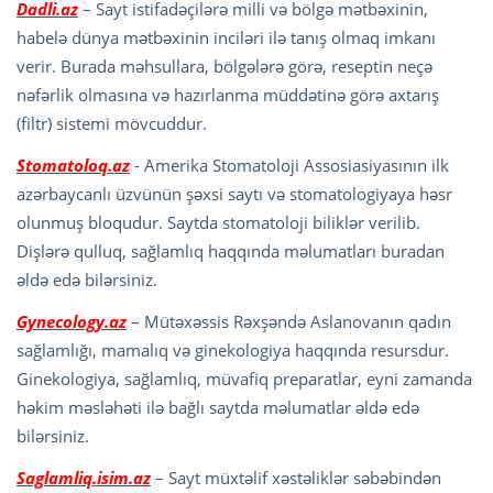
Dadli.az
– Sayt istifadəçilərə milli və bölgə mətbəxinin,
habelə dünya mətbəxinin inciləri ilə tanış olmaq imkanı
verir. Burada məhsullara, bölgələrə görə, reseptin neçə
nəfərlik olmasına və hazırlanma müddətinə görə axtarış
(filtr) sistemi mövcuddur.
Stomatoloq.az
- Amerika Stomatoloji Assosiasiyasının ilk
azərbaycanlı üzvünün şəxsi saytı və stomatologiyaya həsr
olunmuş bloqudur. Saytda stomatoloji biliklər verilib.
Dişlərə qulluq, sağlamlıq haqqında məlumatları buradan
əldə edə bilərsiniz.
Gynecology.az
– Mütəxəssis Rəxşəndə Aslanovanın qadın
sağlamlığı, mamalıq və ginekologiya haqqında resursdur.
Ginekologiya, sağlamlıq, müvafiq preparatlar, eyni zamanda
həkim məsləhəti ilə bağlı saytda məlumatlar əldə edə
bilərsiniz.
Saglamliq.isim.az
– Sayt müxtəlif xəstəliklər səbəbindən