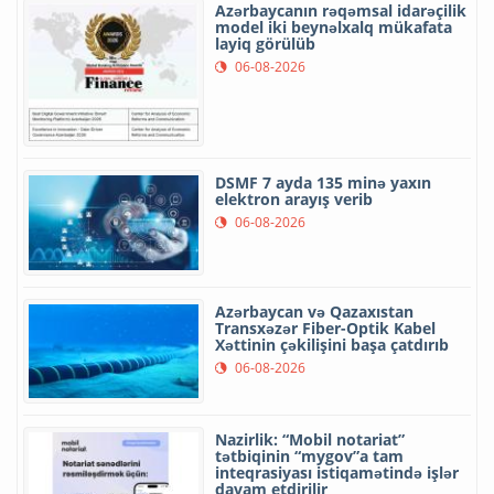
Azərbaycanın rəqəmsal idarəçilik
model iki beynəlxalq mükafata
layiq görülüb
06-08-2026
DSMF 7 ayda 135 minə yaxın
elektron arayış verib
06-08-2026
Azərbaycan və Qazaxıstan
Transxəzər Fiber-Optik Kabel
Xəttinin çəkilişini başa çatdırıb
06-08-2026
Nazirlik: “Mobil notariat”
tətbiqinin “mygov”a tam
inteqrasiyası istiqamətində işlər
davam etdirilir