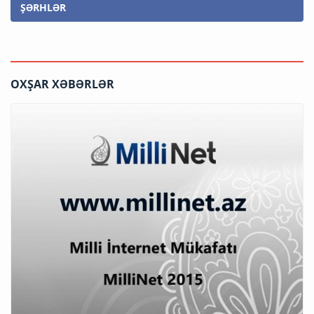
ŞƏRHLƏR
OXŞAR XƏBƏRLƏR