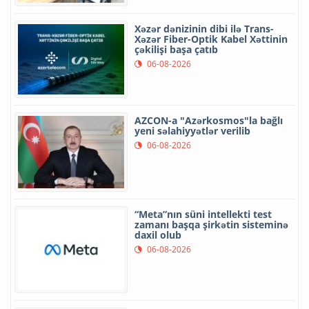
Xəzər dənizinin dibi ilə Trans-
Xəzər Fiber-Optik Kabel Xəttinin
çəkilişi başa çatıb
06-08-2026
AZCON-a "Azərkosmos"la bağlı
yeni səlahiyyətlər verilib
06-08-2026
“Meta”nın süni intellekti test
zamanı başqa şirkətin sisteminə
daxil olub
06-08-2026