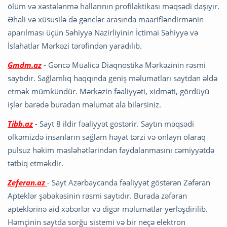
ölüm və xəstələnmə hallarının profilaktikası məqsədi daşıyır.
Əhali və xüsusilə də gənclər arasında maarifləndirmənin
aparılması üçün Səhiyyə Nazirliyinin İctimai Səhiyyə və
İslahatlar Mərkəzi tərəfindən yaradılıb.
Gmdm.az
- Gəncə Müalicə Diaqnostika Mərkəzinin rəsmi
saytıdır. Sağlamlıq haqqında geniş məlumatları saytdan əldə
etmək mümkündür. Mərkəzin fəaliyyəti, xidməti, gördüyü
işlər barədə buradan məlumat ala bilərsiniz.
Tibb.az
- Sayt 8 ildir fəaliyyət göstərir. Saytın məqsədi
ölkəmizdə insanların sağlam həyat tərzi və onlayn olaraq
pulsuz həkim məsləhətlərindən faydalanmasını cəmiyyətdə
tətbiq etməkdir.
Zeferan.az
- Sayt Azərbaycanda fəaliyyət göstərən Zəfəran
Apteklər şəbəkəsinin rəsmi saytıdır. Burada zəfəran
apteklərinə aid xəbərlər və digər məlumatlar yerləşdirilib.
Həmçinin saytda sorğu sistemi və bir neçə elektron