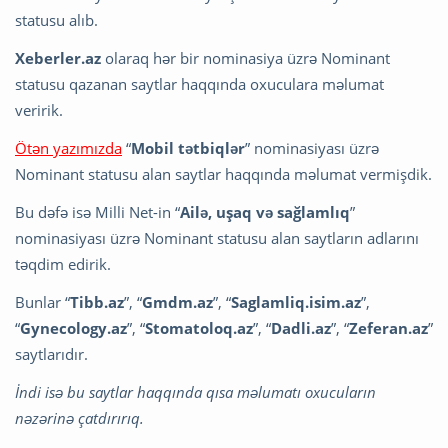
statusu alıb.
Xeberler.az
olaraq hər bir nominasiya üzrə Nominant
statusu qazanan saytlar haqqında oxuculara məlumat
veririk.
Ötən yazımızda
“
Mobil tətbiqlər
” nominasiyası üzrə
Nominant statusu alan saytlar haqqında məlumat vermişdik.
Bu dəfə isə Milli Net-in “
Ailə, uşaq və sağlamlıq
”
nominasiyası üzrə Nominant statusu alan saytların adlarını
təqdim edirik.
Bunlar “
Tibb.az
”, “
Gmdm.az
”, “
Saglamliq.isim.az
”,
“
Gynecology.az
”, “
Stomatoloq.az
”, “
Dadli.az
”, “
Zeferan.az
”
saytlarıdır.
İndi isə bu saytlar haqqında qısa məlumatı oxucuların
nəzərinə çatdırırıq.