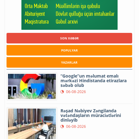
SON XƏBƏR
POPULYAR
YAZARLAR
“Google”un məlumat emalı
mərkəzi Hindistanda etirazlara
səbəb olub
06-08-2026
Rəşad Nəbiyev Zəngilanda
vətəndaşların müraciətlərini
dinləyib
06-08-2026