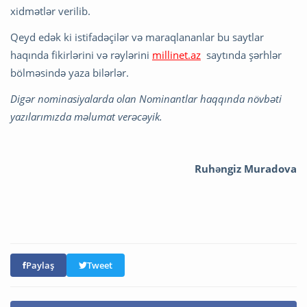
xidmətlər verilib.
Qeyd edək ki istifadəçilər və maraqlananlar bu saytlar
haqında fikirlərini və rəylərini
millinet.az
saytında şərhlər
bölməsində yaza bilərlər.
Digər nominasiyalarda olan Nominantlar haqqında növbəti
yazılarımızda məlumat verəcəyik.
Ruhəngiz Muradova
Paylaş
Tweet