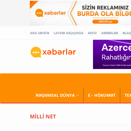
ANA SƏHİFƏ
LAYİHƏ HAQQINDA
ARXİV
XƏBƏRLƏR
ƏLA
RƏQƏMSAL DÜNYA
E - HÖKUMƏT
TE
MİLLİ NET