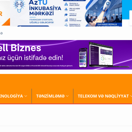
QƏ
XNOLOGİYA
TƏNZİMLƏMƏ
TELEKOM VƏ NƏQLİYYAT