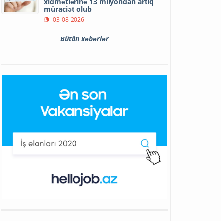
xidmətlərinə 13 milyondan artıq
müraciət olub
03-08-2026
Bütün xəbərlər