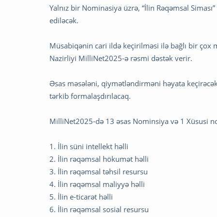
Yalnız bir Nominasiya üzrə, “İlin Rəqəmsal Siması
ediləcək.
Müsabiqənin cari ildə keçirilməsi ilə bağlı bir çox 
Nazirliyi MilliNet2025-ə rəsmi dəstək verir.
Əsas məsələni, qiymətləndirməni həyata keçirəcək 
tərkib formalaşdırılacaq.
MilliNet2025-də 13 əsas Nominsiya və 1 Xüsusi n
1. İlin süni intellekt həlli
2. İlin rəqəmsal hökumət həlli
3. İlin rəqəmsal təhsil resursu
4. İlin rəqəmsal maliyyə həlli
5. İlin e-ticarət həlli
6. İlin rəqəmsal sosial resursu