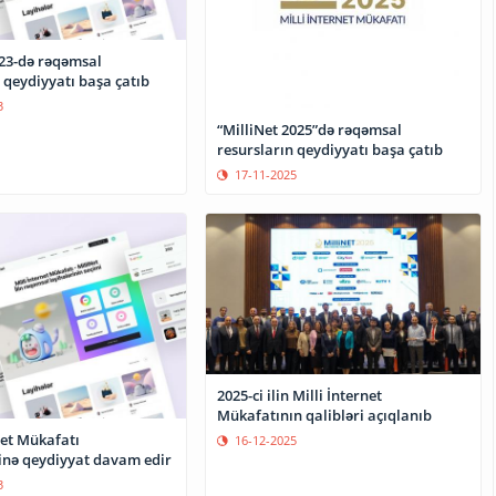
023-də rəqəmsal
 qeydiyyatı başa çatıb
3
“MilliNet 2025”də rəqəmsal
resursların qeydiyyatı başa çatıb
17-11-2025
2025-ci ilin Milli İnternet
Mükafatının qalibləri açıqlanıb
net Mükafatı
16-12-2025
nə qeydiyyat davam edir
3