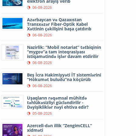
elektron arayış verib
06-08-2026
Azərbaycan və Qazaxıstan
Transxəzər Fiber-Optik Kabel
Xəttinin çəkilişini başa çatdırıb
06-08-2026
Nazirlik: “Mobil notariat” tətbiqinin
“mygov”a tam inteqrasiyası
istiqamətində işlər davam etdirilir
06-08-2026
Beş İcra Hakimiyyəti İT sistemlərini
“Hökumət buludu”na köçürüb
06-08-2026
Uşaqların rəqəmsal mühitdə
təhlükəsizliyi gücləndirilir -
Dəyişikliklər nəyi ehtiva edir?
05-08-2026
Azercell-dən illik “ZengimCELL”
xidməti