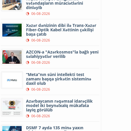
vətəndaşların müraciətlərini
dinləyib
06-08-2026
Xəzər dənizinin dibi ilə Trans-Xəzər
Fiber-Optik Kabel Xəttinin çəkilişi
başa çatıb
06-08-2026
AZCON-a "Azərkosmos"la bağlı yeni
səlahiyyətlər verilib
06-08-2026
“Meta”nın süni intellekti test
zamanı başqa şirkətin sisteminə
daxil olub
06-08-2026
Azərbaycanın rəqəmsal idarəçilik
model iki beynəlxalq mükafata
layiq görülüb
06-08-2026
DSMF 7 ayda 135 minə yaxın