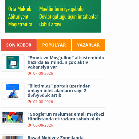
SON XƏBƏR
POPULYAR
YAZARLAR
“Əmək və Məşğulluq” altsistemində
hazırda 65 mindən çox aktiv
vakansiya var
07-08-2026
“Biletim.az” portalı üzərindən
onlayn bilet alanların sayı 2
dəfəyədək artıb
07-08-2026
“Google”un məlumat emalı mərkəzi
Hindistanda etirazlara səbəb olub
06-08-2026
Rəşad Nəbiyev Zəngilanda