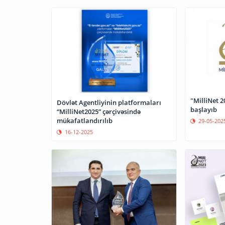
"MilliNet 2
Dövlət Agentliyinin platformaları
başlayıb
“MilliNet2025” çərçivəsində
mükafatlandırılıb
29-05-202
16-12-2025