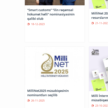
“Smart customs” “ilin rəqəmsal
MilliNet 2
hökumət həlli” nominasiyasinin
resursların
qalibi olub
21-11-202
18-12-2023
MilliNet2025 müsabiqəsinin
nominantları seçilib
Milli İnter
müsabiqəsi
26-11-2025
23-10-202