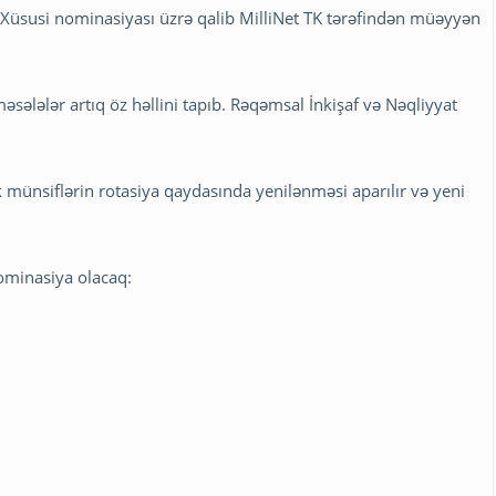
” Xüsusi nominasiyası üzrə qalib MilliNet TK tərəfindən müəyyən
məsələlər artıq öz həllini tapıb. Rəqəmsal İnkişaf və Nəqliyyat
münsiflərin rotasiya qaydasında yenilənməsi aparılır və yeni
ominasiya olacaq: