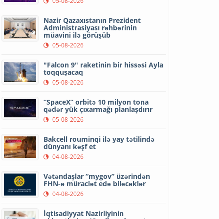
05-08-2026
Nazir Qazaxıstanın Prezident
Administrasiyası rəhbərinin
müavini ilə görüşüb
05-08-2026
"Falcon 9" raketinin bir hissəsi Ayla
toqquşacaq
05-08-2026
“SpaceX” orbitə 10 milyon tona
qədər yük çıxarmağı planlaşdırır
05-08-2026
Bakcell rouminqi ilə yay tətilində
dünyanı kəşf et
04-08-2026
Vətəndaşlar “mygov” üzərindən
FHN-ə müraciət edə biləcəklər
04-08-2026
İqtisadiyyat Nazirliyinin