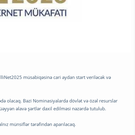
 MilliNet2025 müsabiqəsinə cari aydan start veriləcək və
ədə olacaq. Bəzi Nominasiyalarda dövlət və özəl resurslar
əyyən əlavə şərtlər daxil edilməsi nəzərdə tutulub.
alnız münsiflər tərəfindən aparılacaq.