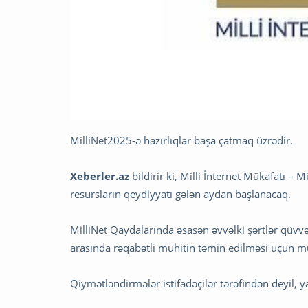
MilliNet2025-ə hazırlıqlar başa çatmaq üzrədir.
Xeberler.az
bildirir ki, Milli İnternet Mükafatı –
resursların qeydiyyatı gələn aydan başlanacaq.
MilliNet Qaydalarında əsasən əvvəlki şərtlər qüvv
arasında rəqabətli mühitin təmin edilməsi üçün mü
Qiymətləndirmələr istifadəçilər tərəfindən deyil, y