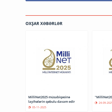
OXŞAR XƏBƏRLƏR
MilliNet2025 müsabiqəsinə
"MilliNet20
layihələrin qəbulu davam edir
24-09-202
05-11-2025