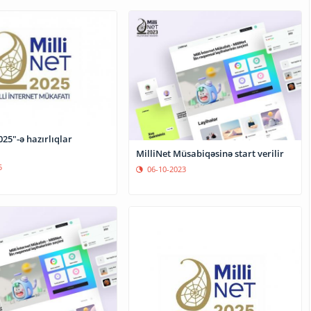
025"-ə hazırlıqlar
MilliNet Müsabiqəsinə start verilir
5
06-10-2023