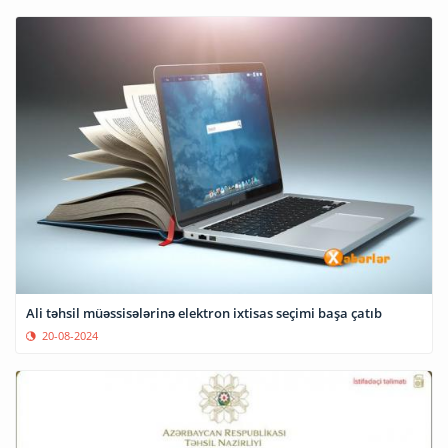
Ali təhsil müəssisələrinə elektron ixtisas seçimi başa çatıb
20-08-2024