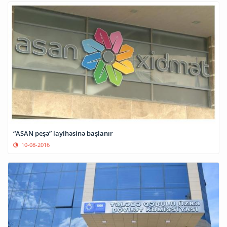
“ASAN peşə” layihəsinə başlanır
10-08-2016