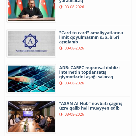
yaradılacaq
03-08-2026
"Card to card" əməliyyatlarına
limit qoyulmasının səbəbləri
açıqlanıb
03-08-2026
ADB: CAREC rəqəmsal dəhlizi
internetin topdansatış
qiymətlərini aşağı salacaq
03-08-2026
“ASAN AI Hub” növbəti çağırış
üzrə qalib həll müəyyən edib
03-08-2026