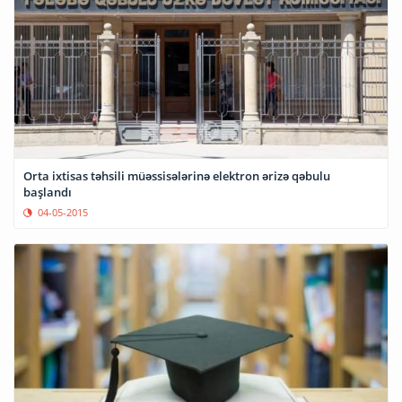
Orta ixtisas təhsili müəssisələrinə elektron ərizə qəbulu
başlandı
04-05-2015