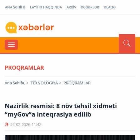
ANA SƏHİFƏ
LAYİHƏ HAQQINDA
ARXİV
XƏBƏRLƏR
ƏLAQƏ
PROQRAMLAR
Ana Səhifə
TEXNOLOGİYA
PROQRAMLAR
Nazirlik rəsmisi: 8 növ təhsil xidməti
“myGov”a inteqrasiya edilib
24-02-2026
11:42