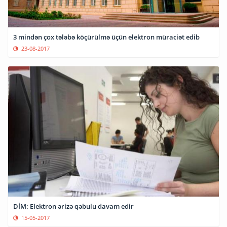
3 mindən çox tələbə köçürülmə üçün elektron müraciət edib
23-08-2017
DİM: Elektron ərizə qəbulu davam edir
15-05-2017