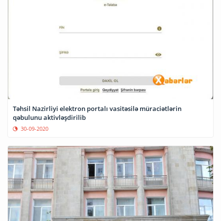
Təhsil Nazirliyi elektron portalı vasitəsilə müraciətlərin
qəbulunu aktivləşdirilib
30-09-2020