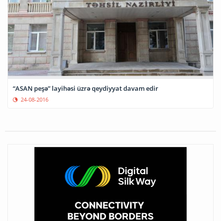
“ASAN peşə” layihəsi üzrə qeydiyyat davam edir
24-08-2016