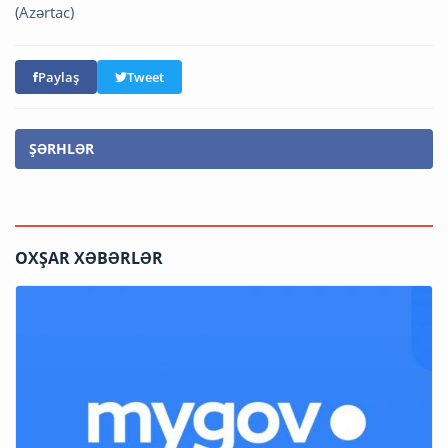
(Azərtac)
Paylaş
Tweet
ŞƏRHLƏR
OXŞAR XƏBƏRLƏR