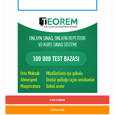
SON XƏBƏR
POPULYAR