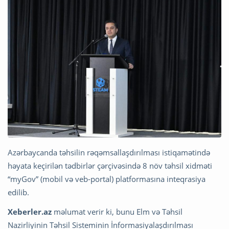
Azərbaycanda təhsilin rəqəmsallaşdırılması istiqamətində
həyata keçirilən tədbirlər çərçivəsində 8 növ təhsil xidməti
“myGov” (mobil və veb-portal) platformasına inteqrasiya
edilib.
Xeberler.az
məlumat verir ki, bunu Elm və Təhsil
Nazirliyinin Təhsil Sisteminin İnformasiyalaşdırılması