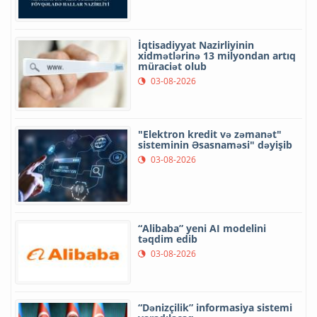
İqtisadiyyat Nazirliyinin
xidmətlərinə 13 milyondan artıq
müraciət olub
03-08-2026
"Elektron kredit və zəmanət"
sisteminin Əsasnaməsi" dəyişib
03-08-2026
“Alibaba” yeni AI modelini
təqdim edib
03-08-2026
“Dənizçilik” informasiya sistemi