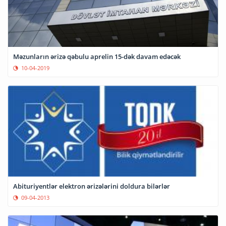
Məzunların ərizə qəbulu aprelin 15-dək davam edəcək
10-04-2019
Abituriyentlər elektron ərizələrini doldura bilərlər
09-04-2013