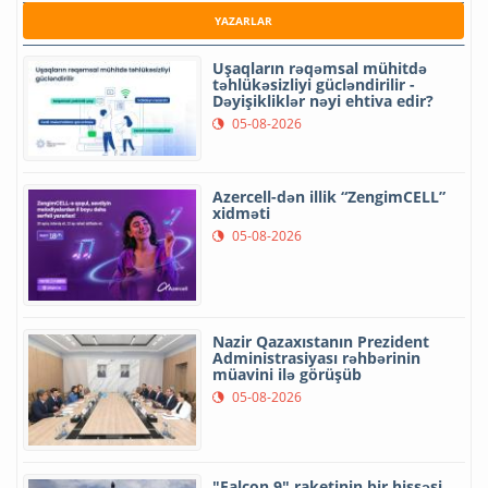
YAZARLAR
Uşaqların rəqəmsal mühitdə
təhlükəsizliyi gücləndirilir -
Dəyişikliklər nəyi ehtiva edir?
05-08-2026
Azercell-dən illik “ZengimCELL”
xidməti
05-08-2026
Nazir Qazaxıstanın Prezident
Administrasiyası rəhbərinin
müavini ilə görüşüb
05-08-2026
"Falcon 9" raketinin bir hissəsi