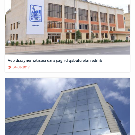
Veb dizayner ixtisası üzrə şagird qəbulu elan edilib
04-08-2017