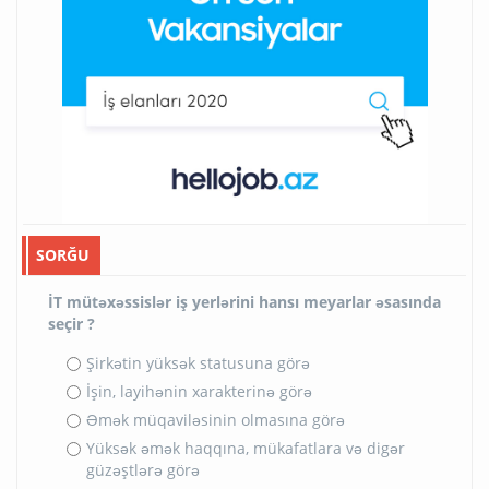
SORĞU
İT mütəxəssislər iş yerlərini hansı meyarlar əsasında
seçir ?
Şirkətin yüksək statusuna görə
İşin, layihənin xarakterinə görə
Əmək müqaviləsinin olmasına görə
Yüksək əmək haqqına, mükafatlara və digər
güzəştlərə görə