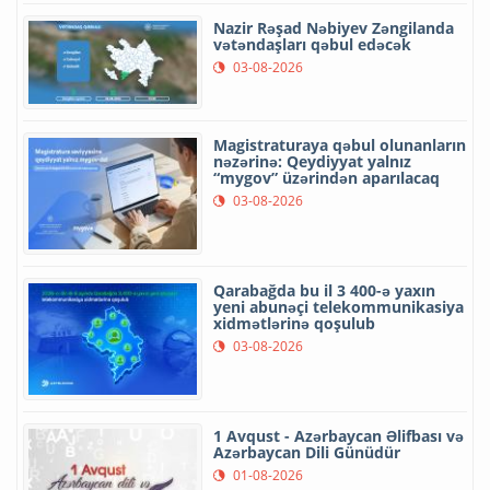
Nazir Rəşad Nəbiyev Zəngilanda
vətəndaşları qəbul edəcək
03-08-2026
Magistraturaya qəbul olunanların
nəzərinə: Qeydiyyat yalnız
“mygov” üzərindən aparılacaq
03-08-2026
Qarabağda bu il 3 400-ə yaxın
yeni abunəçi telekommunikasiya
xidmətlərinə qoşulub
03-08-2026
1 Avqust - Azərbaycan Əlifbası və
Azərbaycan Dili Günüdür
01-08-2026