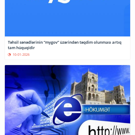
Təhsil sənədlərinin “mygov” üzərindən təqdim olunması artıq
tam hüquqidir
10-01-2026