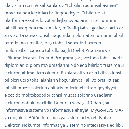
İdarəsinin rəisi Vüsal Xanlarov “Təhsilin rəqəmsallaşması”
mövzusunda keçirilən brifinqdə deyib. O bildirib ki,
platforma vasitəsilə vətəndaşlar övladlarının cari ümumi
təhsili haqqında məlumatlar, müvafiq təhsil göstəriciləri, cari
ali və orta ixtisas təhsili haqqında məlumatlar, ümumi təhsil
barədə məlumatlar, peşə təhsili sənədləri barədə
məlumatlar, xaricdə təhsillə bağlı Dövlət Proqramı və
Hökumətlərarası Təqaüd Proqramı çərçivəsində təhsil, xarici
diplomlar, diplom məlumatlarını əldə edə bilirlər: “Hazırda 3
elektron xidmət icra olunur. Bunlara ali və orta ixtisas təhsili
pillələri üzrə təhsilalanların köçürülməsi, ali və orta ixtisas
təhsili müəssisələrinə abituriyentlərin elektron qeydiyyatı,
eləcə də məktəbəqədər təhsil müəssisələrinə uşaqların
elektron qəbulu daxildir. Bununla yanaşı, 40-dan çox
informasiya sistemi və informasiya ehtiyatı MyGovID/SİMA-
ya qoşulub. Bütün informasiya sistemləri və ehtiyatlar
Elektron Hökumət İnformasiya Sisteminə inteqrasiya edilib”.