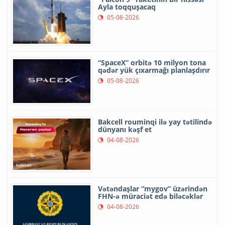
Ayla toqquşacaq
05-08-2026
“SpaceX” orbitə 10 milyon tona
qədər yük çıxarmağı planlaşdırır
05-08-2026
Bakcell rouminqi ilə yay tətilində
dünyanı kəşf et
04-08-2026
Vətəndaşlar “mygov” üzərindən
FHN-ə müraciət edə biləcəklər
04-08-2026